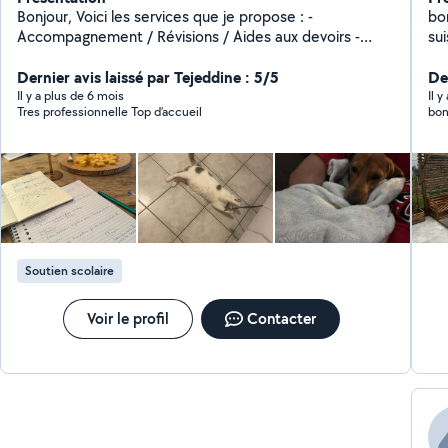
Bonjour, Voici les services que je propose : -
bonjour, rigoureux,
Accompagnement / Révisions / Aides aux devoirs -
su
Conseils / édit sur vos CV - Balade / garde de vos
ge
animaux, chat ou chien - Garde d'enfants - Ménage et
Dernier avis laissé par Tejeddine : 5/5
me
Der
repassage Pour information, je suis titulaire d'un bac +6
sco
Il y a plus de 6 mois
Il 
Tres professionnelle Top d’accueil
bon
N'hésitez pas à me contacter si vous êtes intéressés.
Soutien scolaire
Voir le profil
Contacter