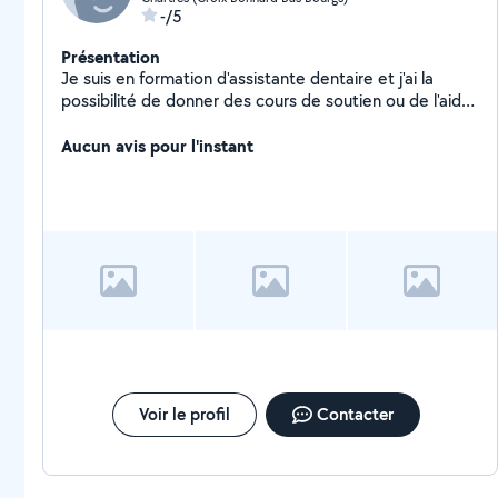
-/5
Présentation
Je suis en formation d'assistante dentaire et j'ai la
possibilité de donner des cours de soutien ou de l'aide
au devoir de la primaire au collège (plutôt dans les
matières littéraires) ou lycée (matières littéraires).
Aucun avis pour l'instant
Aussi je peux faire du babysitting au besoin.
Voir le profil
Contacter