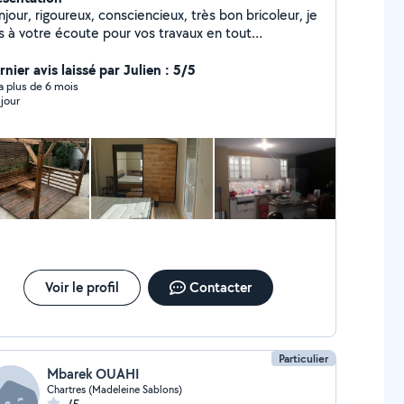
 consciencieux, très bon bricoleur, je
is à votre écoute pour vos travaux en tout
nres...aide au déménagement...montage de
ubles...mais aussi dans le soutien
nier avis laissé par Julien : 5/5
laire...etc...cdlt, Stéphane
y a plus de 6 mois
jour
Voir le profil
Contacter
Particulier
Mbarek OUAHI
Chartres (Madeleine Sablons)