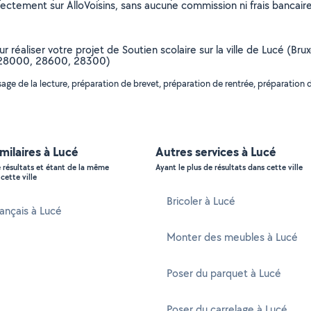
rectement sur AlloVoisins, sans aucune commission ni frais bancaire
ur réaliser votre projet de Soutien scolaire sur la ville de Lucé (B
10, 28000, 28600, 28300)
ge de la lecture, préparation de brevet, préparation de rentrée, préparation d
imilaires à Lucé
Autres services à Lucé
e résultats et étant de la même
Ayant le plus de résultats dans cette ville
cette ville
Bricoler à Lucé
rançais à Lucé
Monter des meubles à Lucé
Poser du parquet à Lucé
Poser du carrelage à Lucé