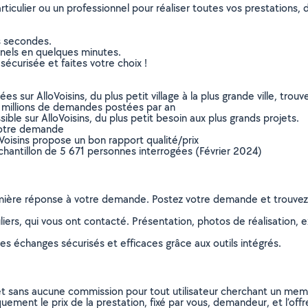
culier ou un professionnel pour réaliser toutes vos prestations, d
s secondes.
nnels en quelques minutes.
sécurisée et faites votre choix !
sur AlloVoisins, du plus petit village à la plus grande ville, tro
 millions de demandes postées par an
ible sur AlloVoisins, du plus petit besoin aux plus grands projets.
votre demande
oVoisins propose un bon rapport qualité/prix
chantillon de 5 671 personnes interrogées (Février 2024)
remière réponse à votre demande. Postez votre demande et trouve
ers, qui vous ont contacté. Présentation, photos de réalisation, exp
s échanges sécurisés et efficaces grâce aux outils intégrés.
et sans aucune commission pour tout utilisateur cherchant un membre
uement le prix de la prestation, fixé par vous, demandeur, et l’offr