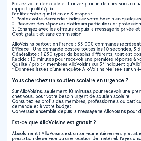
Postez votre demande et trouvez proche de chez vous un parti
rapport qualité/prix.
Facilitez votre quotidien en 3 étapes :
1. Postez votre demande : indiquez votre besoin en quelque
2. Recevez des réponses d’offreurs particuliers et professio
3. Echangez avec les offreurs depuis la messagerie privée et 
C’est gratuit et sans commission !
AlloVoisins partout en France : 35 000 communes représentées 
Efficace : Une demande postée toutes les 10 secondes, 3.6
Généraliste : 1 250 types de besoins différents, tout est poss
Rapide : 10 minutes pour recevoir une première réponse à 
Qualité / prix : 4 membres AlloVoisins sur 5* indiquent qu’All
* Données issues d’une enquête AlloVoisins réalisée sur un é
Vous cherchez un soutien scolaire en urgence ?
Sur AlloVoisins, seulement 10 minutes pour recevoir une p
chez vous, pour votre besoin urgent de soutien scolaire
Consultez les profils des membres, professionnels ou particuli
demande et à votre budget.
Conversez ensemble depuis la messagerie AlloVoisins pour de
Est-ce que AlloVoisins est gratuit ?
Absolument ! AlloVoisins est un service entièrement gratuit 
prestation de service ou une location de matériel. Payez uniq