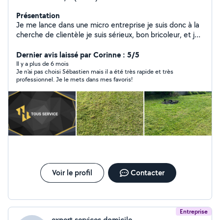
Présentation
Je me lance dans une micro entreprise je suis donc à la
cherche de clientèle je suis sérieux, bon bricoleur, et je
dispose de nombreux outils , Je peux vous aider pour
tous vos travaux de jardinage,nettoyage (karcher)
Dernier avis laissé par Corinne : 5/5
piscine et terrasse ,taille , tonte , entretien espace vert
Il y a plus de 6 mois
Je n'ai pas choisi Sébastien mais il a été très rapide et très
Petit plomberie ( fuites , nettoyage ,débouchage )
professionnel. Je le mets dans mes favoris!
N'hésitez pas à me contacter réponse rapide.
Voir le profil
Contacter
Entreprise
expert services domicile