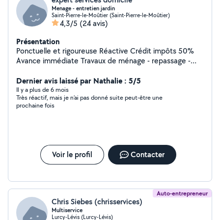
Menage - entretien jardin
Saint-Pierre-le-Moûtier (Saint-Pierre-le-Moûtier)
4,3/5
(24 avis)
Présentation
Ponctuelle et rigoureuse Réactive Crédit impôts 50%
Avance immédiate Travaux de ménage - repassage -
espaces verts - Rénovation intérieure
Dernier avis laissé par Nathalie : 5/5
Il y a plus de 6 mois
Très réactif, mais je n’ai pas donné suite peut-être une
prochaine fois
Voir le profil
Contacter
Auto-entrepreneur
Chris Siebes (chrisservices)
Multiservice
Lurcy-Lévis (Lurcy-Lévis)