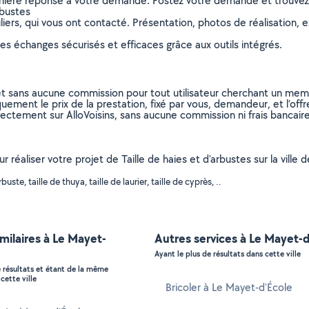
remière réponse à votre demande. Postez votre demande et trouve
rbustes
ers, qui vous ont contacté. Présentation, photos de réalisation, exp
s échanges sécurisés et efficaces grâce aux outils intégrés.
et sans aucune commission pour tout utilisateur cherchant un membre
uement le prix de la prestation, fixé par vous, demandeur, et l’offr
rectement sur AlloVoisins, sans aucune commission ni frais bancaire
r réaliser votre projet de Taille de haies et d'arbustes sur la ville 
, taille de thuya, taille de laurier, taille de cyprès, ..
imilaires à Le Mayet-
Autres services à Le Mayet-d
Ayant le plus de résultats dans cette ville
e résultats et étant de la même
cette ville
Bricoler à Le Mayet-d'École