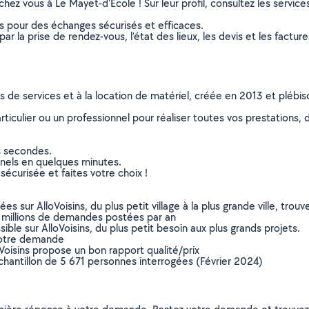
 chez vous à Le Mayet-d'École ! Sur leur profil, consultez les service
ns pour des échanges sécurisés et efficaces.
r la prise de rendez-vous, l’état des lieux, les devis et les facture
ns de services et à la location de matériel, créée en 2013 et plébi
culier ou un professionnel pour réaliser toutes vos prestations, d
s secondes.
nnels en quelques minutes.
sécurisée et faites votre choix !
sur AlloVoisins, du plus petit village à la plus grande ville, tro
 millions de demandes postées par an
ible sur AlloVoisins, du plus petit besoin aux plus grands projets.
votre demande
oVoisins propose un bon rapport qualité/prix
chantillon de 5 671 personnes interrogées (Février 2024)