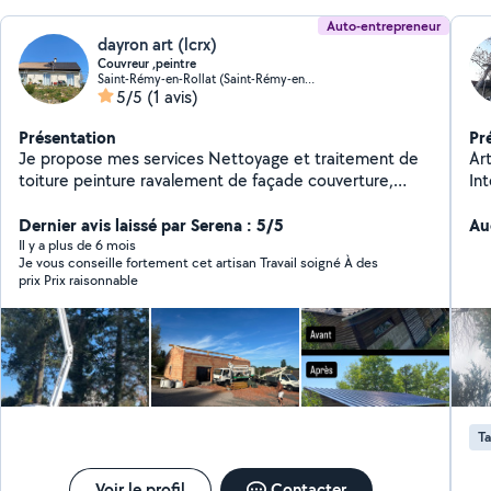
Auto-entrepreneur
dayron art (lcrx)
Couvreur ,peintre
Saint-Rémy-en-Rollat (Saint-Rémy-en-Rollat)
5/5
(1 avis)
Présentation
Pr
Je propose mes services Nettoyage et traitement de
Art
toiture peinture ravalement de façade couverture,
Int
zinguerie pose de clôture Et également du côté du
jardin l'entretien des espace vert notamment les
Dernier avis laissé par Serena : 5/5
Au
taillage de haie des arbre et aussi les entretien de
Il y a plus de 6 mois
Je vous conseille fortement cet artisan Travail soigné À des
jardin, travaux avec nacelle si nécessaire Pour plus
prix Prix raisonnable
d'informations n'hésitez pas à appeler ou laisser un SMS
À des prix très intéressants Travail soigner MR Lacroix
Ta
Voir le profil
Contacter