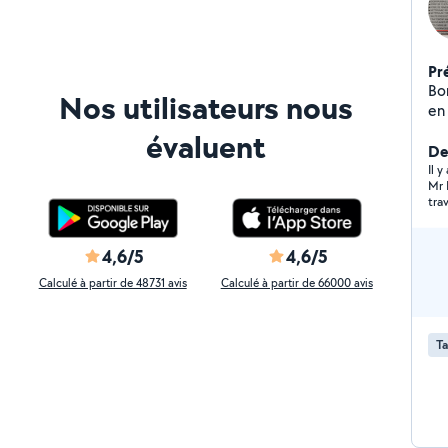
Pr
Bon
Nos utilisateurs nous
en
faç
évaluent
intéri
Der
En
Il y
Mr 
,tou
tra
tont
d'
vo
4,6/5
4,6/5
Calculé à partir de 48731 avis
Calculé à partir de 66000 avis
Ta