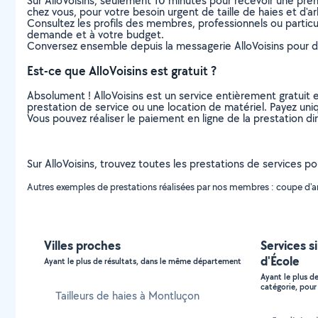
Sur AlloVoisins, seulement 10 minutes pour recevoir une p
chez vous, pour votre besoin urgent de taille de haies et d'a
Consultez les profils des membres, professionnels ou particuli
demande et à votre budget.
Conversez ensemble depuis la messagerie AlloVoisins pour de
Est-ce que AlloVoisins est gratuit ?
Absolument ! AlloVoisins est un service entièrement gratuit 
prestation de service ou une location de matériel. Payez uniq
Vous pouvez réaliser le paiement en ligne de la prestation di
Sur AlloVoisins, trouvez toutes les prestations de services pou
Autres exemples de prestations réalisées par nos membres : coupe d'arbuste
Villes proches
Services s
d'École
Ayant le plus de résultats, dans le même département
Ayant le plus d
catégorie, pour 
Tailleurs de haies à Montluçon