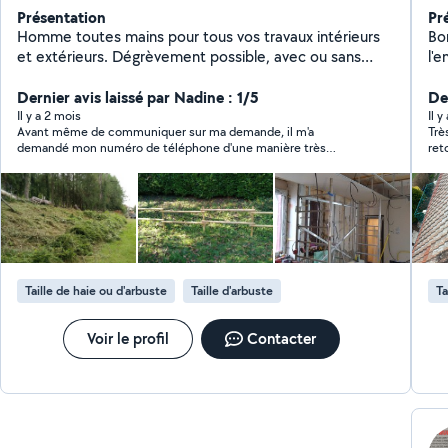
Présentation
Pr
Homme toutes mains pour tous vos travaux intérieurs
Bo
et extérieurs. Dégrèvement possible, avec ou sans
l'ent
CESUS.
se
Dernier avis laissé par Nadine : 1/5
NET
De
muret dall
Il y a 2 mois
Il 
Avant même de communiquer sur ma demande, il m'a
Très b
DE 
demandé mon numéro de téléphone d'une manière très
ret
SCEL
incorrecte. Je ne me suis pas sentie en sécurité, j'ai donc
TOITU
décliné et ne le recontacterai pas.
Remp
j'
Taille de haie ou d'arbuste
Taille d'arbuste
Ta
Voir le profil
Contacter