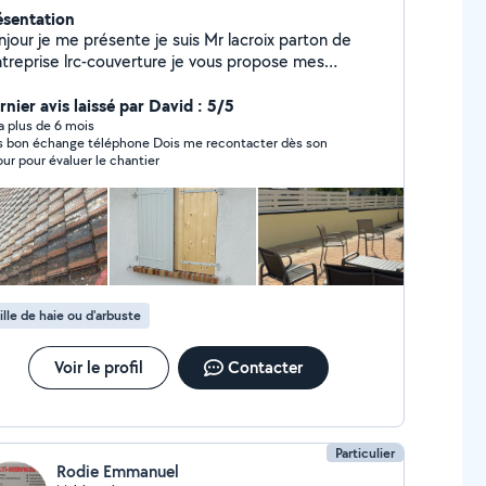
ésentation
njour je me présente je suis Mr lacroix parton de
reprise lrc-couverture je vous propose mes
rvices en couverture et entretien de votre maison
TOYAGE ; Hydrofuge ; PEINTURE toiture Façades
rnier avis laissé par David : 5/5
age Dessou de toi HABILLAGES ; PLANCHES
y a plus de 6 mois
on échange téléphone Dois me recontacter dès son
VIRE ; DESSOU DE TOI tole thermolaqué ; pvc
our pour évaluer le chantier
LEMENT DE FAÎTAGE REMANIEMENT DE TUILES
RE COMPLÈTE Tuiles ; bac acier ZINC
lacement de chéneau ZINC ; PLASTIQUE
effectue travaux avec camion nacelle.
ille de haie ou d'arbuste
Voir le profil
Contacter
Particulier
Rodie Emmanuel