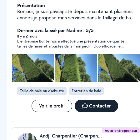
Présentation
Bonjour, je suis paysagiste depuis maintenant plusieurs
années je propose mes services dans le taillage de haie
abattage, élagage avec nacelle entretien de jardin
déplacement et devis gratuit n'hésitez pas à me
Dernier avis laissé par Nadine : 5/5
contacter .
Il y a 2 mois
L' entreprise Bontemps a effectué une présentation de qualité :
tailles de haies et arbustes dans mon jardin. Duo efficace, le
père et le fils sont des professionnels organisés, conscienceux
et réactifs. Ils sont sympathiques et respectueux. Le coût de
l'intervention correspond au devis. Je referai certainement
appel à eux.
Taille de haie ou d'arbuste
Entretien de haie
Voir le profil
Contacter
Auto-entrepreneur
Andji Charpentier (Charpentier)