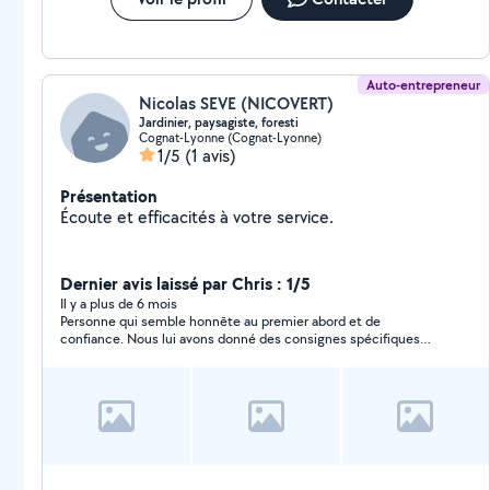
Auto-entrepreneur
Nicolas SEVE (NICOVERT)
Jardinier, paysagiste, foresti
Cognat-Lyonne (Cognat-Lyonne)
1/5
(1 avis)
Présentation
Écoute et efficacités à votre service.
Dernier avis laissé par Chris : 1/5
Il y a plus de 6 mois
Personne qui semble honnête au premier abord et de
confiance. Nous lui avons donné des consignes spécifiques
concernant le rempotage de nos plantes. Consignes qui n’ont
pas été respectés. Refus de nous rembourser et de venir
corriger son erreur. Nous allons entamer les procédures pour
etre remboursé.