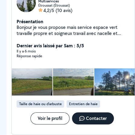
Multiservices
Étroussat (Étroussat)
4,2/5
(10 avis)
Présentation
Bonjour je vous propose mais service espace vert
travaille propre et soigneux travail avec nacelle et
camion benne avec grue et grappin contacter moi
merci
Dernier avis laissé par Sam : 5/5
Il y a 6 mois
Réponse rapide
Taille de haie ou d'arbuste
Entretien de haie
Voir le profil
Contacter