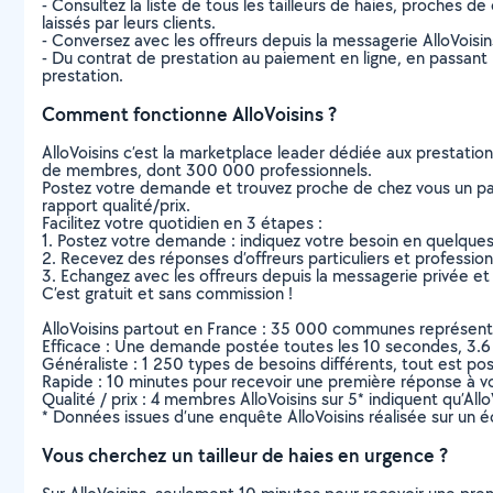
- Consultez la liste de tous les tailleurs de haies, proches de
laissés par leurs clients.
- Conversez avec les offreurs depuis la messagerie AlloVoisi
- Du contrat de prestation au paiement en ligne, en passant pa
prestation.
Comment fonctionne AlloVoisins ?
AlloVoisins c’est la marketplace leader dédiée aux prestatio
de membres, dont 300 000 professionnels.
Postez votre demande et trouvez proche de chez vous un parti
rapport qualité/prix.
Facilitez votre quotidien en 3 étapes :
1. Postez votre demande : indiquez votre besoin en quelque
2. Recevez des réponses d’offreurs particuliers et professio
3. Echangez avec les offreurs depuis la messagerie privée et 
C’est gratuit et sans commission !
AlloVoisins partout en France : 35 000 communes représentées 
Efficace : Une demande postée toutes les 10 secondes, 3.6
Généraliste : 1 250 types de besoins différents, tout est poss
Rapide : 10 minutes pour recevoir une première réponse à 
Qualité / prix : 4 membres AlloVoisins sur 5* indiquent qu’All
* Données issues d’une enquête AlloVoisins réalisée sur un é
Vous cherchez un tailleur de haies en urgence ?