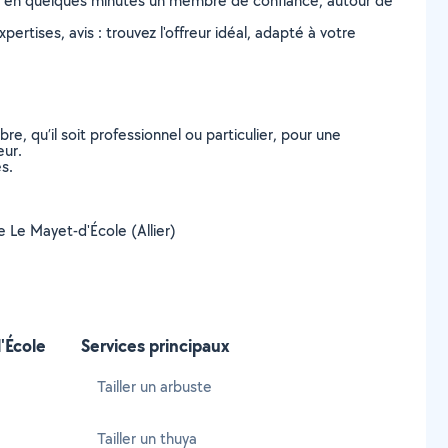
z en quelques minutes un membre de confiance, autour de
ertises, avis : trouvez l'offreur idéal, adapté à votre
, qu’il soit professionnel ou particulier, pour une
eur.
s.
de Le Mayet-d'École (Allier)
'École
Services principaux
Tailler un arbuste
Tailler un thuya