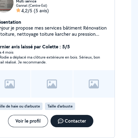
Multi service
Gannat (Centre-Est)
4,2/5
(5 avis)
ésentation
jour je propose mes services bâtiment Rénovation
 toiture, nettoyage toiture karcher au pression
ade pignon, pose chenaux pvc et zinc Peinture
eure extérieure Ferronnerie ,volets, muret,
nier avis laissé par Colette : 5/5
tretien d'espaces verts Élagage, abattage ,etetage
 a 4 mois
Rodie a déplacé ma clôture extérieure en bois. Sérieux, bon
t arbre dangereux, taille de haies débroussaillage
vail réalisé. Je recommande.
e de pelouse ,pose de clôture tout entretien
espace vert travaux réalisés avec nacel votre maison
us protège alors protéger la.
ille de haie ou d'arbuste
Taille d'arbuste
Voir le profil
Contacter