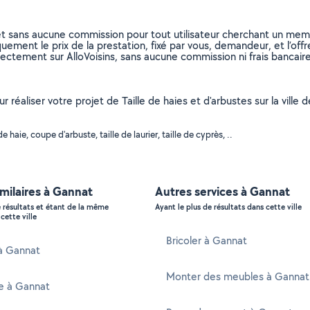
et sans aucune commission pour tout utilisateur cherchant un membre
uement le prix de la prestation, fixé par vous, demandeur, et l’offr
rectement sur AlloVoisins, sans aucune commission ni frais bancaire
r réaliser votre projet de Taille de haies et d'arbustes sur la ville
aie, coupe d'arbuste, taille de laurier, taille de cyprès, ..
imilaires à Gannat
Autres services à Gannat
e résultats et étant de la même
Ayant le plus de résultats dans cette ville
cette ville
Bricoler à Gannat
 à Gannat
Monter des meubles à Gannat
e à Gannat