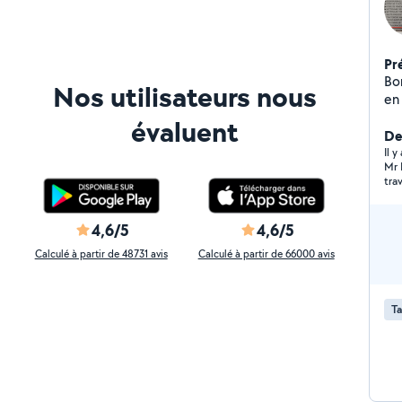
Pr
Bon
Nos utilisateurs nous
en
faç
évaluent
intéri
Der
En
Il y
Mr 
,tou
tra
tont
d'
vo
4,6/5
4,6/5
Calculé à partir de 48731 avis
Calculé à partir de 66000 avis
Ta