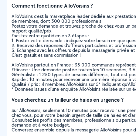
Comment fonctionne AlloVoisins ?
AlloVoisins c’est la marketplace leader dédiée aux prestatio
de membres, dont 300 000 professionnels.
Postez votre demande et trouvez proche de chez vous un parti
rapport qualité/prix.
Facilitez votre quotidien en 3 étapes :
1. Postez votre demande : indiquez votre besoin en quelque
2. Recevez des réponses d’offreurs particuliers et professio
3. Echangez avec les offreurs depuis la messagerie privée et 
C’est gratuit et sans commission !
AlloVoisins partout en France : 35 000 communes représentées 
Efficace : Une demande postée toutes les 10 secondes, 3.6
Généraliste : 1 250 types de besoins différents, tout est poss
Rapide : 10 minutes pour recevoir une première réponse à 
Qualité / prix : 4 membres AlloVoisins sur 5* indiquent qu’All
* Données issues d’une enquête AlloVoisins réalisée sur un é
Vous cherchez un tailleur de haies en urgence ?
Sur AlloVoisins, seulement 10 minutes pour recevoir une p
chez vous, pour votre besoin urgent de taille de haies et d'a
Consultez les profils des membres, professionnels ou particuli
demande et à votre budget.
Conversez ensemble depuis la messagerie AlloVoisins pour de