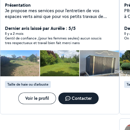
Présentation
Pr
Je propose mes services pour l'entretien de vos
PROXYP
espaces verts ainsi que pour vos petits travaux de
à Champs Inter
bricolage du quotidien. Sérieux, soigneux et efficace, je
! 
peux intervenir pour la tonte de pelouse, la taille de
Dernier avis laissé par Aurélie : 5/5
tra
Der
haies, le désherbage ou encore le nettoyage de votre
prestations 
Il y a 2 mois
Il 
Gentil de confiance ,(pour les femmes seules) aucun soucis
On 
jardin. Je réalise également divers petits travaux à
débrouss
tres respectueux et travail bien fait merci nans
domicile : réparations simples, fixations, ajustements,
ext
ainsi que le montage de meubles (IKEA et autres
maçonneries
marques). N'hésitez pas à me contacter pour un travail
monta
propre et rapide, adapté à vos besoins !
Cont
Taille de haie ou d'arbuste
Ta
Voir le profil
Contacter