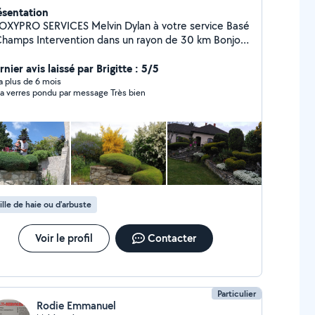
ésentation
RO SERVICES Melvin Dylan à votre service Basé
vention dans un rayon de 30 km Bonjour
Je vous propose mes services pour tous vos petits
vaux du quotidien, avec sérieux et efficacité. ️ Mes
nier avis laissé par Brigitte : 5/5
: Entretien d'espaces verts (tonte, taille,
y a plus de 6 mois
a verres pondu par message Très bien
aillage) Aide au déménagement Nettoyage
érieur (terrasses, allées, façades) Petites
 Rénovations Travaux divers (bricolage,
ge, réparations) Entretien de sépultures
actez-moi dès maintenant : Facebook : ProxyPro
Services À bientôt pour vos projets !
ille de haie ou d'arbuste
Voir le profil
Contacter
Particulier
Rodie Emmanuel