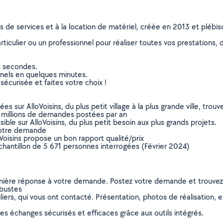
ns de services et à la location de matériel, créée en 2013 et plébi
culier ou un professionnel pour réaliser toutes vos prestations, d
s secondes.
nnels en quelques minutes.
sécurisée et faites votre choix !
sur AlloVoisins, du plus petit village à la plus grande ville, tro
 millions de demandes postées par an
ible sur AlloVoisins, du plus petit besoin aux plus grands projets.
votre demande
oVoisins propose un bon rapport qualité/prix
chantillon de 5 671 personnes interrogées (Février 2024)
remière réponse à votre demande. Postez votre demande et trouve
rbustes
ers, qui vous ont contacté. Présentation, photos de réalisation, exp
s échanges sécurisés et efficaces grâce aux outils intégrés.