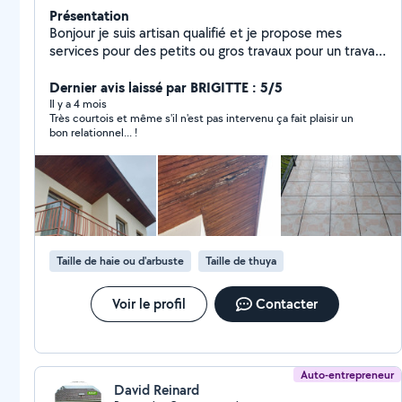
Présentation
Bonjour je suis artisan qualifié et je propose mes
services pour des petits ou gros travaux pour un travail
vraiment soigné et de qualité pour un bon rapport
qualité-prix
Dernier avis laissé par BRIGITTE : 5/5
Il y a 4 mois
Très courtois et même s'il n'est pas intervenu ça fait plaisir un
bon relationnel... !
Taille de haie ou d'arbuste
Taille de thuya
Voir le profil
Contacter
Auto-entrepreneur
David Reinard