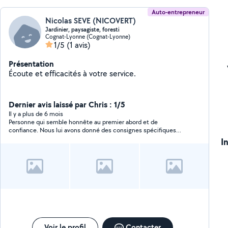
Auto-entrepreneur
Nicolas SEVE (NICOVERT)
Jardinier, paysagiste, foresti
Cognat-Lyonne (Cognat-Lyonne)
1/5
(1 avis)
Présentation
Écoute et efficacités à votre service.
Dernier avis laissé par Chris : 1/5
Il y a plus de 6 mois
Personne qui semble honnête au premier abord et de
confiance. Nous lui avons donné des consignes spécifiques
concernant le rempotage de nos plantes. Consignes qui n’ont
I
pas été respectés. Refus de nous rembourser et de venir
corriger son erreur. Nous allons entamer les procédures pour
etre remboursé.
Voir le profil
Contacter