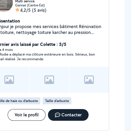
Multi service
Gannat (Centre-Est)
4,2/5
(5 avis)
ésentation
jour je propose mes services bâtiment Rénovation
 toiture, nettoyage toiture karcher au pression
ade pignon, pose chenaux pvc et zinc Peinture
eure extérieure Ferronnerie ,volets, muret,
nier avis laissé par Colette : 5/5
tretien d'espaces verts Élagage, abattage ,etetage
 a 4 mois
Rodie a déplacé ma clôture extérieure en bois. Sérieux, bon
t arbre dangereux, taille de haies débroussaillage
vail réalisé. Je recommande.
e de pelouse ,pose de clôture tout entretien
espace vert travaux réalisés avec nacel votre maison
us protège alors protéger la.
ille de haie ou d'arbuste
Taille d'arbuste
Voir le profil
Contacter