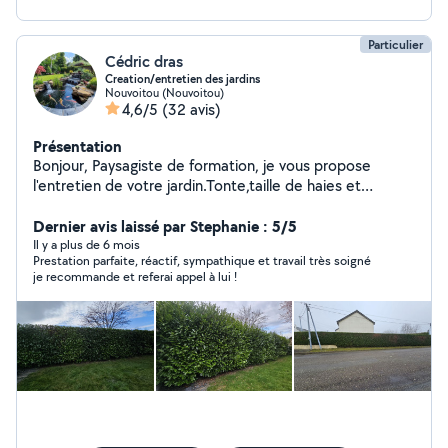
Particulier
Cédric dras
Creation/entretien des jardins
Nouvoitou (Nouvoitou)
4,6/5
(32 avis)
Présentation
Bonjour, Paysagiste de formation, je vous propose
l'entretien de votre jardin.Tonte,taille de haies et
arbustes isolés, debrousaillage,ramassage des feuilles
,remise en état, évacuation des déchets verts. Je vous
Dernier avis laissé par Stephanie : 5/5
propose également le nettoyage de vos terrasses. Je
Il y a plus de 6 mois
Prestation parfaite, réactif, sympathique et travail très soigné
peux vous accompagner dans vos projets extérieurs,
je recommande et referai appel à lui !
carpors, pergolas, allées pavées, pas japonais, ambiance
'zen' Je réalise également des terrasses bois, pavées
etc...,engazonnement, plantations...clôtures... Je
dispose de tout le matériel nécessaire. Réactif et
rigoureux, je suis à votre écoute pour concretiser vos
projets. Paiement cesu accepté Cédric