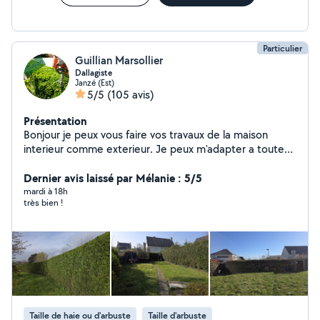
Particulier
Guillian Marsollier
Dallagiste
Janzé (Est)
5/5
(105 avis)
Présentation
Bonjour je peux vous faire vos travaux de la maison
interieur comme exterieur. Je peux m'adapter a toutes
situation, je suis minitieux et ponctuelle. N'hésitez pas a
me contacter pour plus d'informations
Dernier avis laissé par Mélanie : 5/5
mardi à 18h
très bien !
Taille de haie ou d'arbuste
Taille d'arbuste