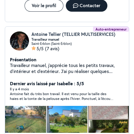
Voir le profil
Contacter
Auto-entrepreneur
Antoine Tellier (TELLIER MULTISERVICES)
Travailleur manuel
Saint-Erblon (Saint-Erblon)
5/5
(7 avis)
Présentation
Travailleur manuel, j'apprécie tous les petits travaux,
d'intérieur et d'extérieur. J'ai pu réaliser quelques
créations type potager, jardin zen, terrasse bois, meuble
en palettes, escaliers, carrelage, placo, etc. J'apprécie
Dernier avis laissé par Isabelle : 5/5
toucher un peu à tout. Et j'aime rendre service.
Il y a 4 mois
Antoine fait du très bon travail. Il est venu pour la taille des
haies et la tonte de la pelouse après l’hiver. Ponctuel, à l’écoute
du client et sympathique. Excellent rapport qualité prix. Je
recommande.