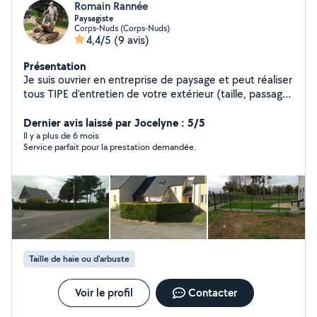
Romain Rannée
Paysagiste
Corps-Nuds (Corps-Nuds)
4,4/5
(9 avis)
Présentation
Je suis ouvrier en entreprise de paysage et peut réaliser
tous TIPE d'entretien de votre extérieur (taille, passage
de motoculteur pour jardin, tronçonnage, gazon, tonte
et autre divers entretiens) je fais aussi la maintenance
Dernier avis laissé par Jocelyne : 5/5
de vos machines de jardin. je suis équipé seulement
Il y a plus de 6 mois
Service parfait pour la prestation demandée.
avec du matériel professionnel.
Taille de haie ou d'arbuste
Voir le profil
Contacter