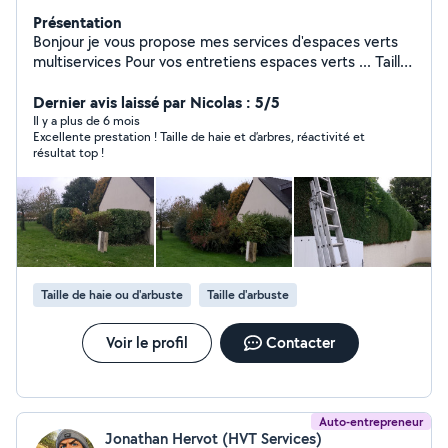
Présentation
Bonjour je vous propose mes services d'espaces verts
multiservices Pour vos entretiens espaces verts ... Taille
de haie et d'arbustes ... Élagage abattage toute hauteur
... Tente de pelouse débroussaillage ... Évacuation de
Dernier avis laissé par Nicolas : 5/5
vos déchets ...Enlèvement de souche Peinture intérieur
Il y a plus de 6 mois
Excellente prestation ! Taille de haie et d’arbres, réactivité et
extérieur ... De Muret façade pignon dallage...
résultat top !
...Vérification changement de faîtage Nettoyage par
traitement ... Façade pignon toiture dallage Muret...
Petits travaux de demol ...Enlèvement des gravats
Disponible 24 sur 24 7 jours sur 7 Devis et déplacement
gratuit Avec Facilité de paiement. N'hésitez pas à me
contacter pour tout renseignement. Merci à vous et une
bonne journée.
Taille de haie ou d'arbuste
Taille d'arbuste
Voir le profil
Contacter
Auto-entrepreneur
Jonathan Hervot (HVT Services)