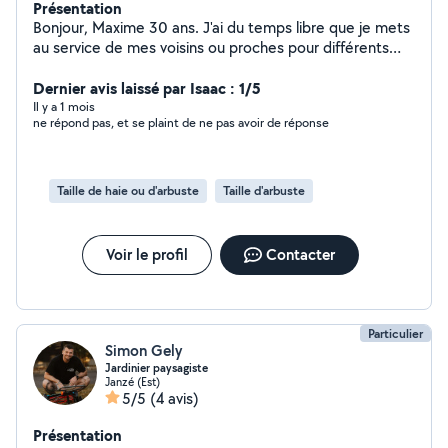
Présentation
Bonjour, Maxime 30 ans. J'ai du temps libre que je mets
au service de mes voisins ou proches pour différents
services notamment : Peinture de maison ou
appartement neuf au pistolet, Taille de haie,
Dernier avis laissé par Isaac : 1/5
débroussaillage, tonte de pelouse. Avec évacuation des
Il y a 1 mois
ne répond pas, et se plaint de ne pas avoir de réponse
déchets. Travail rapide et efficace. Discret,
sympathique et disponible. A bientôt
Taille de haie ou d'arbuste
Taille d'arbuste
Voir le profil
Contacter
Particulier
Simon Gely
Jardinier paysagiste
Janzé (Est)
5/5
(4 avis)
Présentation