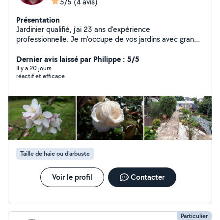
5/5
(4 avis)
Présentation
Jardinier qualifié, j'ai 23 ans d'expérience
professionnelle. Je m'occupe de vos jardins avec grand
soin toute l'année et sous tous les temps. Solide
connaissance des végétaux, je conçois le jardin aussi
Dernier avis laissé par Philippe : 5/5
beau que possible. J'interviens sur l'ensemble de
Il y a 20 jours
réactif et efficace
Rennes Métropole, ainsi que sur la côte, de St Malo à St
Lunaire. Mes interventions se font principalement par
service CESU.
Taille de haie ou d'arbuste
Voir le profil
Contacter
Particulier