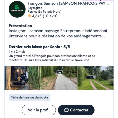
François Samson (SAMSON FRANCOIS PAYSAGE)
Paysagiste
Rennes (La Poterie Nord)
4,6/5
(10 avis)
Présentation
Instagram : samson_paysage Entrepreneur indépendant,
j'interviens pour la réalisation de vos aménagements
extérieurs ainsi que l'entretien de vos espaces verts.
Aménagement : terrassement, nivelage, création
Dernier avis laissé par Sonia : 5/5
d'allées et bordures, pavage, dallage, joints. Je réalise
Il y a 2 mois
Un grand merci à François pour son professionnalisme et sa
également la pose de gazon de placage pour un rendu
réactivité. Je suis très satisfait du résultat, le travail est
immédiat et de qualité. Entretien : taille de haies et
impeccable. Je n'hésiterai pas à le solliciter à nouveau
arbustes dans le respect du végétal, plantations et
nettoyage de terrasse. Possibilité de suivi régulier pour
garder un jardin propre et soigné toute l'année.
Expérience dans la conduite d'engins de chantier. Travail
sérieux et soigné. Devis uniquement après visite.
Taille de haie ou d'arbuste
Voir le profil
Contacter