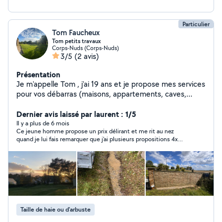
Particulier
Tom Faucheux
Tom petits travaux
Corps-Nuds (Corps-Nuds)
3/5
(2 avis)
Présentation
Je m'appelle Tom , j'ai 19 ans et je propose mes services
pour vos débarras (maisons, appartements, caves,
garages, encombrants) ainsi que pour l'entretien
extérieur : tonte de pelouse, désherbage, nettoyage de
Dernier avis laissé par laurent : 1/5
terrains, ramassage de feuilles et autres travaux
Il y a plus de 6 mois
Ce jeune homme propose un prix délirant et me rit au nez
extérieurs. Sérieux, motivé et ponctuel, je réalise
quand je lui fais remarquer que j'ai plusieurs propositions 4x
chaque mission avec soin et efficacité. Disponible et
moins chères que la sienne .
réactif, je reste à votre disposition pour répondre à vos
besoins. N'hésitez pas à me contacter pour plus
d'informations.
Taille de haie ou d'arbuste