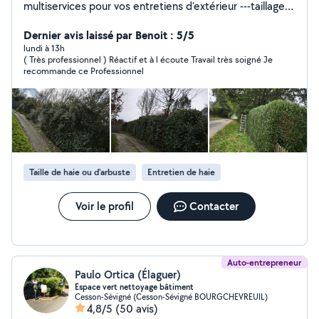
multiservices pour vos entretiens d'extérieur ---taillage
de haie et d'arbustes ---tente de pelouse grande
surface ou petite surface ---élagage coupe d'arbre ---
Dernier avis laissé par Benoit : 5/5
débroussaillage et ramassage des feuilles Service de
lundi à 13h
( Très professionnel ) Réactif et à l écoute Travail très soigné Je
nettoyage peinture et ravalement ---nettoyage de
recommande ce Professionnel
toiture dallage muret terrasse pignon façade... Peinture
intérieur extérieur peinture muret façade pignon... ---
l'évacuation des déchets verts des encombrants des
gravats et autres N'hésitez pas les devis et
déplacement sont gratuits Disponible 24H24. Possibilité
de payer en plusieurs fois sans frais par virement ou par
chèque travaux effectués rapidement et
Taille de haie ou d'arbuste
Entretien de haie
soigneusement.
Voir le profil
Contacter
Auto-entrepreneur
Paulo Ortica (Élaguer)
Espace vert nettoyage bâtiment
Cesson-Sévigné (Cesson-Sévigné BOURGCHEVREUIL)
4,8/5
(50 avis)