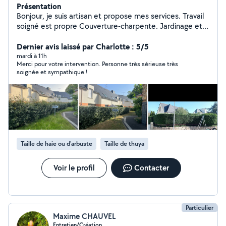
Présentation
Bonjour, je suis artisan et propose mes services. Travail
soigné est propre Couverture-charpente. Jardinage et
Tonte de pelouse. Peinture intérieur et extérieur Petits
travaux de maçonnerie. Nettoyage, toiture, mur et
Dernier avis laissé par Charlotte : 5/5
terrasse. Devis et déplacement gratuit
mardi à 11h
Merci pour votre intervention. Personne très sérieuse très
soignée et sympathique !
Taille de haie ou d'arbuste
Taille de thuya
Voir le profil
Contacter
Particulier
Maxime CHAUVEL
Entretien/Création