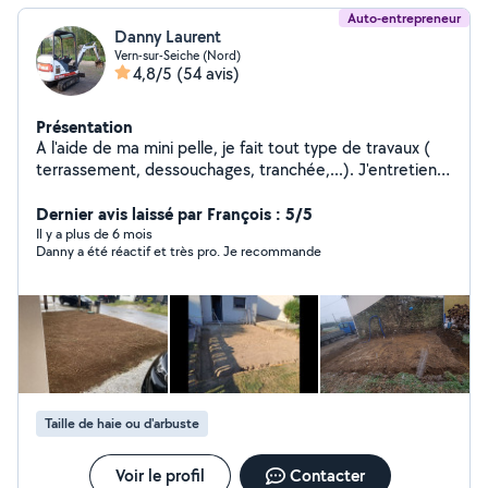
Auto-entrepreneur
Danny Laurent
Vern-sur-Seiche (Nord)
4,8/5
(54 avis)
Présentation
A l'aide de ma mini pelle, je fait tout type de travaux (
terrassement, dessouchages, tranchée,...). J'entretiens
les espaces verts ( taille de haie, tonte de pelouse,
création de pelouse, abattage d'arbres...) Je fait aussi
Dernier avis laissé par François : 5/5
de la mécanique sur tout type de véhicules.
Il y a plus de 6 mois
Danny a été réactif et très pro. Je recommande
Taille de haie ou d'arbuste
Voir le profil
Contacter