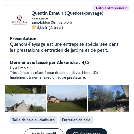
Auto-entrepreneur
Quentin Esnault (Quenora-paysage)
Paysagiste
Saint-Erblon (Saint-Erblon)
4,8/5
(4 avis)
Présentation
Quenora-Paysage est une entreprise spécialisée dans
les prestations d'entretien de jardins et de petit
aménagement extérieur en Ille-et-Vilaine. Interviens
auprès des particuliers pour la taille de haies et
Dernier avis laissé par Alexandra : 4/5
d'arbustes, le désherbage, le nettoyage des extérieurs
Il y a 1 mois
Très sérieux et réactif pour établir un devis. Merci. J'ai
et l'entretien des espaces verts. Chaque intervention
finalement travailler avec un autre prestataire.
est réalisée avec soin, dans le respect de votre jardin et
de l'environnement. Je propose des prestations
adaptées à vos besoins, avec un travail sérieux.
Intervention à domicile Devis gratuit Réactivité et
proximité. Vous pouvez également bénéficier du crédit
d'impôt de 50% via la coopérative Unipros.
Taille de haie ou d'arbuste
Entretien de haie