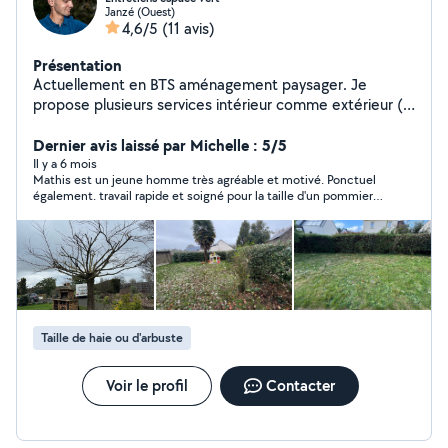
Janzé (Ouest)
4,6/5
(11 avis)
Présentation
Actuellement en BTS aménagement paysager. Je
propose plusieurs services intérieur comme extérieur (
aménagement, plomberie, entretiens et création
d'espace vert, ) Je loue également des table, chaise et
Dernier avis laissé par Michelle : 5/5
banc. Possibilités de payer en chèques Cesu
Il y a 6 mois
Mathis est un jeune homme très agréable et motivé. Ponctuel
également. travail rapide et soigné pour la taille d'un pommier.
Je lui souhaite une belle réussite professionnelle. Et je le
recommande.
Taille de haie ou d'arbuste
Voir le profil
Contacter