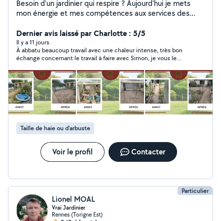
Besoin d'un jardinier qui respire ? Aujourd'hui je mets
mon énergie et mes compétences aux services des
autres dans l'entretien & petit aménagement de votre
extérieur. Je peux répondre à une multitude de vos
Dernier avis laissé par Charlotte : 5/5
demandes dans des tranches de prix relativement
Il y a 11 jours
À abbatu beaucoup travail avec une chaleur intense, très bon
tranquille, mon objectif : vous rendre heureux de votre
échange concernant le travail à faire avec Simon, je vous le
choix et profiter de nouveau de votre espace extérieur
recommande.
!! Je suis dispos mais pas trop, Je m'adapte à vos
BESOINS !!
Taille de haie ou d'arbuste
Voir le profil
Contacter
Particulier
Lionel MOAL
Vrai Jardinier
Rennes (Torigne Est)