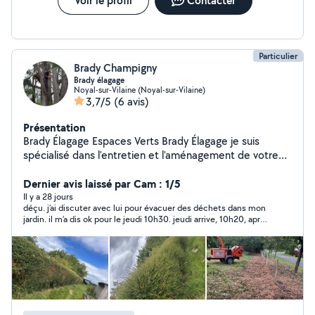
Voir le profil
Contacter
Particulier
Brady Champigny
Brady élagage
Noyal-sur-Vilaine (Noyal-sur-Vilaine)
3,7/5
(6 avis)
Présentation
Brady Élagage Espaces Verts Brady Élagage je suis
spécialisé dans l'entretien et l'aménagement de votre
jardin Passionné par la nature et le travail bien fait, nous
intervenons pour l'élagage, l'abattage, la taille de haies,
Dernier avis laissé par Cam : 1/5
le débroussaillage et l'entretien complet de jardins.
Il y a 28 jours
déçu. j’ai discuter avec lui pour évacuer des déchets dans mon
Notre objectif : offrir à chaque client un extérieur
jardin. il m’a dis ok pour le jeudi 10h30. jeudi arrive, 10h20, apres
propre, sécurisé et esthétique grâce à un travail sérieux,
que je lui est laisser 2 messages, il me dis qu’il a un soucis.
soigné et de qualité. Brady Élagage, votre partenaire
Certe, cela peut arriver. on voit pour une autre date. silence
pour des extérieurs impeccables toute l'année.
radio. il revient 24h après en me disant qu’il a encore eu un
soucis. pas pro du tout, une fois, pas deux.