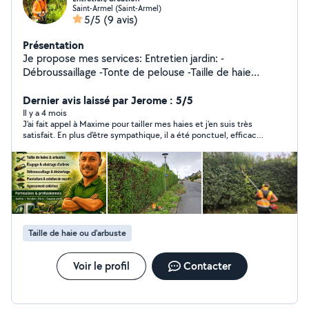
Saint-Armel (Saint-Armel)
5/5
(9 avis)
Présentation
Je propose mes services: Entretien jardin: -
Débroussaillage -Tonte de pelouse -Taille de haie
-Élagage -Netoyage tout support Création: -Bordure -
Clôture -Dallage -Gazon -Plantation -Terrasse -
Dernier avis laissé par Jerome : 5/5
Terrassement -Agencement extérieur -Petit travaux de
Il y a 4 mois
J'ai fait appel à Maxime pour tailler mes haies et j'en suis très
démolition -Transport N'hésitez pas a me contacter
satisfait. En plus d'être sympathique, il a été ponctuel, efficace
et a laissé un chantier propre. Un vrai professionnel, je
n'hésiterais pas à faire appel à lui à nouveau !
Taille de haie ou d'arbuste
Voir le profil
Contacter