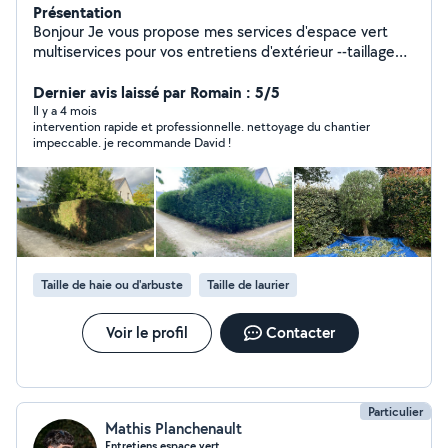
Présentation
Bonjour Je vous propose mes services d'espace vert
multiservices pour vos entretiens d'extérieur --taillage
de haie et d'arbustes ---tente de pelouse grande
surface ou petite surface --élagage coupe d'arbre --
Dernier avis laissé par Romain : 5/5
débroussaillage et ramassage des feuilles Service de
Il y a 4 mois
intervention rapide et professionnelle. nettoyage du chantier
nettoyage peinture et ravalement ---nettoyage de
impeccable. je recommande David !
toiture dallage muret terrasse pignon façade... Peinture
intérieur extérieur peinture muret façade pignon... ---
l'évacuation des déchets verts des encombrants des
gravats et autres N'hésitez pas les devis et
déplacement sont gratuits Disponible 24H24. Possibilité
de payer en plusieurs fois sans frais par virement ou par
chèque travaux effectués rapidement et
Taille de haie ou d'arbuste
Taille de laurier
soigneusement. Intervention avec nacelle si besoins
Voir le profil
Contacter
Particulier
Mathis Planchenault
Entretiens espace vert