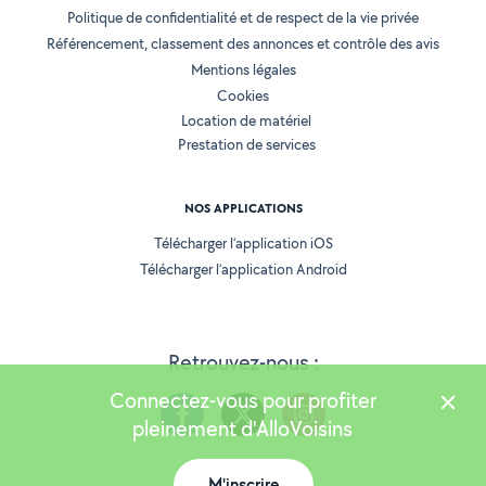
Politique de confidentialité et de respect de la vie privée
Référencement, classement des annonces et contrôle des avis
Mentions légales
Cookies
Location de matériel
Prestation de services
NOS APPLICATIONS
Télécharger l’application iOS
Télécharger l’application Android
Retrouvez-nous :
Connectez-vous pour profiter
pleinement d'AlloVoisins
M'inscrire
Version 25.5.3