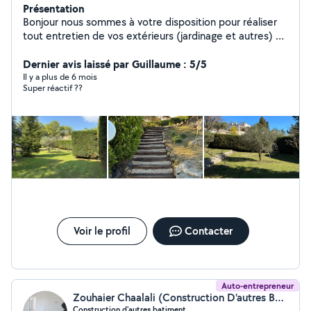
Présentation
Bonjour nous sommes à votre disposition pour réaliser
tout entretien de vos extérieurs (jardinage et autres) et
la réalisation de tout autres petits travaux à votre
service.
Dernier avis laissé par Guillaume : 5/5
Il y a plus de 6 mois
Super réactif ??
Voir le profil
Contacter
Auto-entrepreneur
Zouhaier Chaalali (Construction D'autres Bâtiments)
Construction d'autres batiment