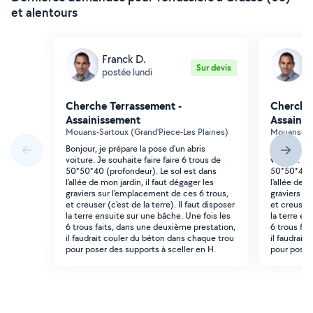
et alentours
Franck D.
F
Sur devis
postée lundi
p
Cherche Terrassement -
Cherche 
Assainissement
Assainis
Mouans-Sartoux (Grand'Piece-Les Plaines)
Mouans-Sar
Bonjour, je prépare la pose d'un abris
Bonjour, je
voiture. Je souhaite faire faire 6 trous de
voiture. Je
50*50*40 (profondeur). Le sol est dans
50*50*40 (
l'allée de mon jardin, il faut dégager les
l'allée de m
graviers sur l'emplacement de ces 6 trous,
graviers su
et creuser (c'est de la terre). Il faut disposer
et creuser (
la terre ensuite sur une bâche. Une fois les
la terre en
6 trous faits, dans une deuxième prestation,
6 trous fai
il faudrait couler du béton dans chaque trou
il faudrait
pour poser des supports à sceller en H.
pour poser 