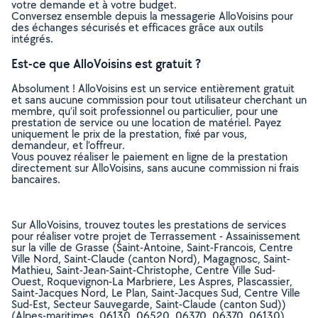
votre demande et à votre budget.
Conversez ensemble depuis la messagerie AlloVoisins pour
des échanges sécurisés et efficaces grâce aux outils
intégrés.
Est-ce que AlloVoisins est gratuit ?
Absolument ! AlloVoisins est un service entièrement gratuit
et sans aucune commission pour tout utilisateur cherchant un
membre, qu’il soit professionnel ou particulier, pour une
prestation de service ou une location de matériel. Payez
uniquement le prix de la prestation, fixé par vous,
demandeur, et l’offreur.
Vous pouvez réaliser le paiement en ligne de la prestation
directement sur AlloVoisins, sans aucune commission ni frais
bancaires.
Sur AlloVoisins, trouvez toutes les prestations de services
pour réaliser votre projet de Terrassement - Assainissement
sur la ville de Grasse (Saint-Antoine, Saint-Francois, Centre
Ville Nord, Saint-Claude (canton Nord), Magagnosc, Saint-
Mathieu, Saint-Jean-Saint-Christophe, Centre Ville Sud-
Ouest, Roquevignon-La Marbriere, Les Aspres, Plascassier,
Saint-Jacques Nord, Le Plan, Saint-Jacques Sud, Centre Ville
Sud-Est, Secteur Sauvegarde, Saint-Claude (canton Sud))
(Alpes-maritimes, 06130, 06520, 06370, 06370, 06130)