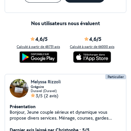
Nos utilisateurs nous évaluent
4,6/5
4,6/5
Calculé à partir de 48731 avis
Calculé à partir de 66000 avis
Particulier
Melyssa Rizzoli
Grégoire
Duravel (Duravel)
3/5
(2 avis)
Présentation
Bonjour, Jeune couple sérieux et dynamique vous
propose divers services. Ménage, courses, gardes
d'enfants, animaux, repassage, nettoyage des gîtes,
tonte de pelouse et autres... Au plaisir. Bien
Dernier avis laissé par Christophe : 5/5