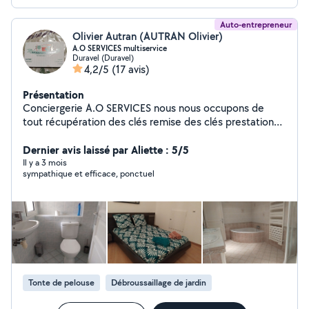
Auto-entrepreneur
Olivier Autran (AUTRAN Olivier)
A.O SERVICES multiservice
Duravel (Duravel)
4,2/5
(17 avis)
Présentation
Conciergerie A.O SERVICES nous nous occupons de
tout récupération des clés remise des clés prestations
ménage mise en relation avec des artisans demander
nous si cela vous intéresse
Dernier avis laissé par Aliette : 5/5
Il y a 3 mois
sympathique et efficace, ponctuel
Tonte de pelouse
Débroussaillage de jardin