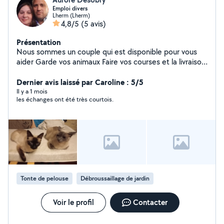
Emploi divers
Lherm (Lherm)
4,8/5
(5 avis)
Présentation
Nous sommes un couple qui est disponible pour vous
aider Garde vos animaux Faire vos courses et la livraison
Faire a manger Passer la tondeuse, débroussailleuse,
faire un potager Garde d'enfants Dame de compagnie
Dernier avis laissé par Caroline : 5/5
(discuter, promenade, lecture ) Porter des meubles
Il y a 1 mois
les échanges ont été très courtois.
Porté des cartons de déménagement Aide a déplacer
des meubles ou aide à débarrasser
Tonte de pelouse
Débroussaillage de jardin
Voir le profil
Contacter