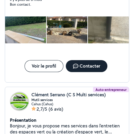
Bon contact.
coordonnées en messages je vous rappellerai
Voir le profil
Contacter
Auto-entrepreneur
Clément Serrano (C S Multi services)
Mutli services
Cahus (Cahus)
2,7/5
(6 avis)
Présentation
Bonjour, je vous propose mes services dans l'entretien
des espaces vert ou la création d'espace vert, le