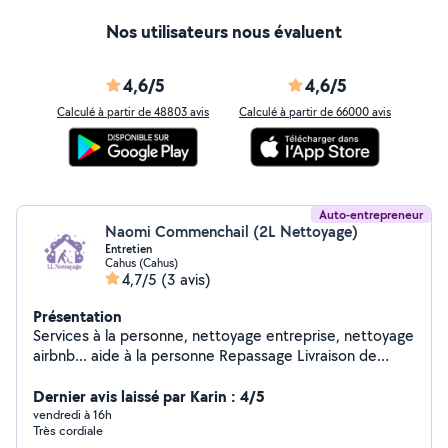
Nos utilisateurs nous évaluent
4,6/5
4,6/5
Calculé à partir de 48803 avis
Calculé à partir de 66000 avis
Auto-entrepreneur
Naomi Commenchail (2L Nettoyage)
Entretien
Cahus (Cahus)
4,7/5
(3 avis)
Présentation
Services à la personne, nettoyage entreprise, nettoyage
airbnb... aide à la personne Repassage Livraison de
courses Entretien espaces verts Agrée Service à la
personne: -50% en crédit d'impôt, paiement possible
Dernier avis laissé par Karin : 4/5
en CESU
vendredi à 16h
Très cordiale