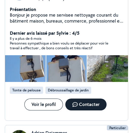
Présentation
Bonjour je propose me servisee nettoyage courant du
bâtiment maison, bureaux, commerce, professionnel et
particulier,(remise en peinture boiseries ferronnerie)
entretien Parc et jardin évacuation des échets verts ,
Dernier avis laissé par Sylvie : 4/5
(traitement anti mousse) pour plus de renseignements
Il y a plus de 6 mois
Personnes sympathique a bien voulu se déplacer pour voir le
esite pas à prendre contact pour vos futurs projets de
travail à effectuer , de bons conseils et très réactif
travaux) étude et devis gratuit et sans engagement !!!
travaux effectués dans les plus brefs délais
Tonte de pelouse
Débroussaillage de jardin
Voir le profil
Contacter
Particulier
Adrien Dejammes