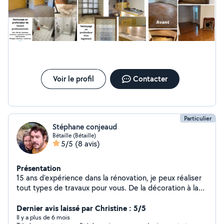
Voir le profil
Contacter
Particulier
Stéphane conjeaud
Bétaille (Bétaille)
5/5
(8 avis)
Présentation
15 ans d'expérience dans la rénovation, je peux réaliser
tout types de travaux pour vous. De la décoration à la
pose de cuisine en passant par les sols. Je suis aussi
équipe pour tout les travaux d'entretien extérieur.
Dernier avis laissé par Christine : 5/5
Il y a plus de 6 mois