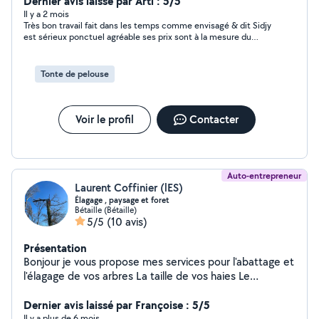
etc. Expérience en espaces verts (tonte, taille,
Dernier avis laissé par Arti : 5/5
nettoyage, entretien de jardin, pose de clôture).
Il y a 2 mois
Très bon travail fait dans les temps comme envisagé & dit Sidjy
Actuellement en activité dans le domaine de la
est sérieux ponctuel agréable ses prix sont à la mesure du
charpente / couverture, donc à l'aise pour les travaux en
travail qu'il connaît
hauteur et extérieurs. N'interviens pas en électricité ni
plomberie. Disponible principalement les week-ends.
Tonte de pelouse
Travail soigné, ponctuel et motivé n'hésitez pas à me
contacter pour discuter de votre besoin !
Voir le profil
Contacter
Auto-entrepreneur
Laurent Coffinier (lES)
Élagage , paysage et foret
Bétaille (Bétaille)
5/5
(10 avis)
Présentation
Bonjour je vous propose mes services pour l'abattage et
l'élagage de vos arbres La taille de vos haies Le
debroussaillage Ainsi que le nettoyage haute pression
de vos terrasses et allées Diplômé et 15 ans
Dernier avis laissé par Françoise : 5/5
d'expériences N'hésitez pas à me laisser vos
Il y a plus de 6 mois