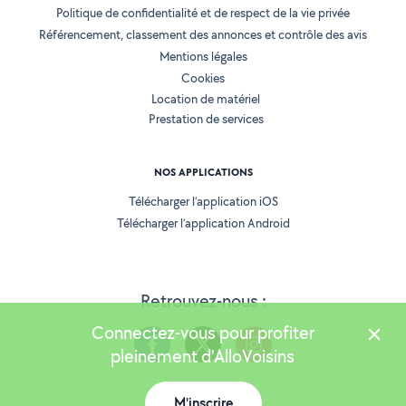
Politique de confidentialité et de respect de la vie privée
Référencement, classement des annonces et contrôle des avis
Mentions légales
Cookies
Location de matériel
Prestation de services
NOS APPLICATIONS
Télécharger l’application iOS
Télécharger l’application Android
Retrouvez-nous :
Connectez-vous pour profiter
pleinement d'AlloVoisins
M'inscrire
Version 25.5.3