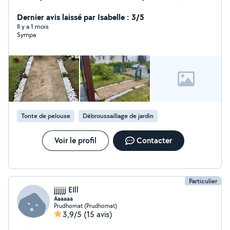
bricolage, la petite maçonnerie. N'hésitez pas a me
contacter pour un devis.
Dernier avis laissé par Isabelle : 3/5
Il y a 1 mois
Sympa
Tonte de pelouse
Débroussaillage de jardin
Voir le profil
Contacter
Particulier
jjjjjj EIll
Aaaaaa
Prudhomat (Prudhomat)
3,9/5
(15 avis)