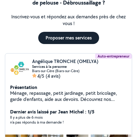
de pelouse - Débroussaillage ?
Inscrivez-vous et répondez aux demandes près de chez
vous !
Proposer mes services
Auto-entrepreneur
Angélique TRONCHE (OMELYA)
Services à la personne
Biars-sur-Cère (Biars-sur-Cère)
4/5
(4 avis)
Présentation
Ménage, repassage, petit jardinage, petit bricolage,
garde d'enfants, aide aux devoirs. Découvrez nos
services sur omelyaservices .fr Biars-Sur-Cère, Argentat-
sur-Dordogne et 20 km aux alentours.
Dernier avis laissé par Jean Michel : 1/5
Il y a plus de 6 mois
n'a pas répondu à ma demande !