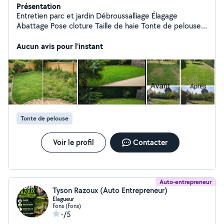
Présentation
Entretien parc et jardin Débroussalliage Élagage
Abattage Pose cloture Taille de haie Tonte de pelouse
Evacuation de dechet verts PROFESSIONNEL A VOTRE
SERVICE
Aucun avis pour l'instant
Tonte de pelouse
Voir le profil
Contacter
Auto-entrepreneur
Tyson Razoux (Auto Entrepreneur)
Elagueur
Fons (Fons)
-/5