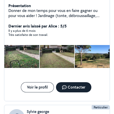
Présentation
Donner de mon temps pour vous en faire gagner ou
pour vous aider ! Jardinage (tonte, débroussaillage,
petits élagages) Entretien sépulture cimetière
Dépannage Ménage Taches lourdes et physiques
Dernier avis laissé par Alice : 5/5
Travaux intérieurs Montage vidéos, photos Création
Il y a plus de 6 mois
Très satisfaite de son travail.
d'affiches pour vos événements ou flyers, faire-part.
Précisez moi ce que vous souhaitez et je le réalise au
mieux. À bientôt
Voir le profil
Contacter
Particulier
Sylvie george