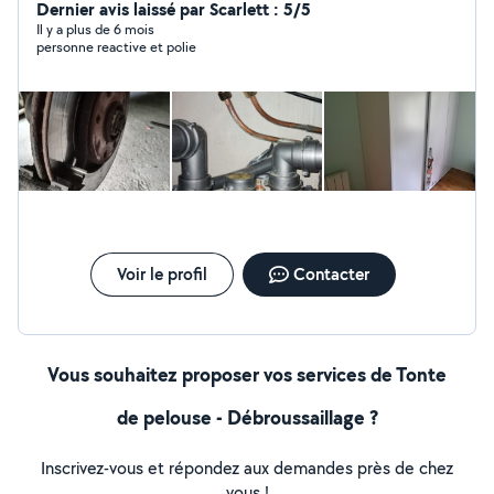
permaculture depuis plus de 6 ans. Je touche un peu à
Dernier avis laissé par Scarlett : 5/5
tout, petit bricolage, réparation. Entretien jardin potager
Il y a plus de 6 mois
personne reactive et polie
Peinture Montage de meuble ( cuisine, dressing...)
Parquet flottant Un peu d'électricité et plomberie
Déménagement Course Cuisine Formation
Voir le profil
Contacter
Vous souhaitez proposer vos services de Tonte
de pelouse - Débroussaillage ?
Inscrivez-vous et répondez aux demandes près de chez
vous !