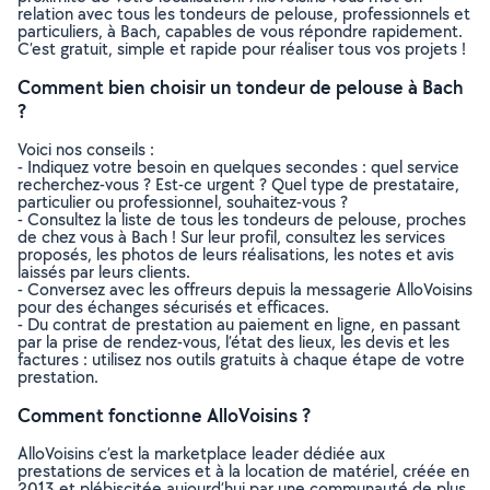
relation avec tous les tondeurs de pelouse, professionnels et
particuliers, à Bach, capables de vous répondre rapidement.
C’est gratuit, simple et rapide pour réaliser tous vos projets !
Comment bien choisir un tondeur de pelouse à Bach
?
Voici nos conseils :
- Indiquez votre besoin en quelques secondes : quel service
recherchez-vous ? Est-ce urgent ? Quel type de prestataire,
particulier ou professionnel, souhaitez-vous ?
- Consultez la liste de tous les tondeurs de pelouse, proches
de chez vous à Bach ! Sur leur profil, consultez les services
proposés, les photos de leurs réalisations, les notes et avis
laissés par leurs clients.
- Conversez avec les offreurs depuis la messagerie AlloVoisins
pour des échanges sécurisés et efficaces.
- Du contrat de prestation au paiement en ligne, en passant
par la prise de rendez-vous, l’état des lieux, les devis et les
factures : utilisez nos outils gratuits à chaque étape de votre
prestation.
Comment fonctionne AlloVoisins ?
AlloVoisins c’est la marketplace leader dédiée aux
prestations de services et à la location de matériel, créée en
2013 et plébiscitée aujourd’hui par une communauté de plus