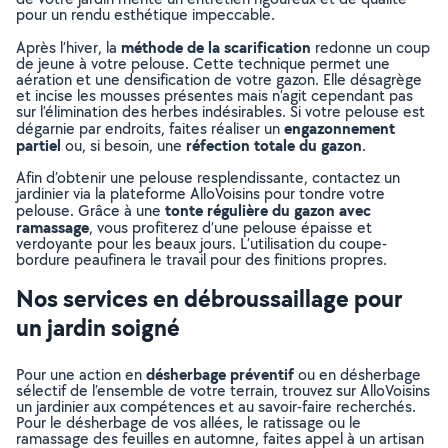
pour un rendu esthétique impeccable.
méthode de la scarification
Après l’hiver, la
redonne un coup
de jeune à votre pelouse. Cette technique permet une
aération et une densification de votre gazon. Elle désagrège
et incise les mousses présentes mais n’agit cependant pas
sur l’élimination des herbes indésirables. Si votre pelouse est
engazonnement
dégarnie par endroits, faites réaliser un
partiel
réfection totale du gazon
ou, si besoin, une
.
Afin d’obtenir une pelouse resplendissante, contactez un
jardinier via la plateforme AlloVoisins pour tondre votre
tonte régulière du gazon avec
pelouse. Grâce à une
ramassage
, vous profiterez d’une pelouse épaisse et
verdoyante pour les beaux jours. L’utilisation du coupe-
bordure peaufinera le travail pour des finitions propres.
Nos services en débroussaillage pour
un jardin soigné
désherbage préventif
Pour une action en
ou en désherbage
sélectif de l’ensemble de votre terrain, trouvez sur AlloVoisins
un jardinier aux compétences et au savoir-faire recherchés.
Pour le désherbage de vos allées, le ratissage ou le
ramassage des feuilles en automne, faites appel à un artisan