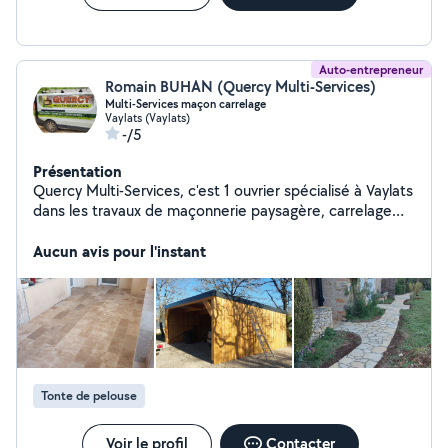
Auto-entrepreneur
Romain BUHAN (Quercy Multi-Services)
Multi-Services maçon carrelage
Vaylats (Vaylats)
-/5
Présentation
Quercy Multi-Services, c'est 1 ouvrier spécialisé à Vaylats
dans les travaux de maçonnerie paysagère, carrelage
(intérieur et extérieur), pose de parquet, construction
bois, l'entretien de votre jardin (tonte, taille, traitement)
Aucun avis pour l'instant
depuis plus de 15 ans. Possibilité CESU.
Tonte de pelouse
Voir le profil
Contacter