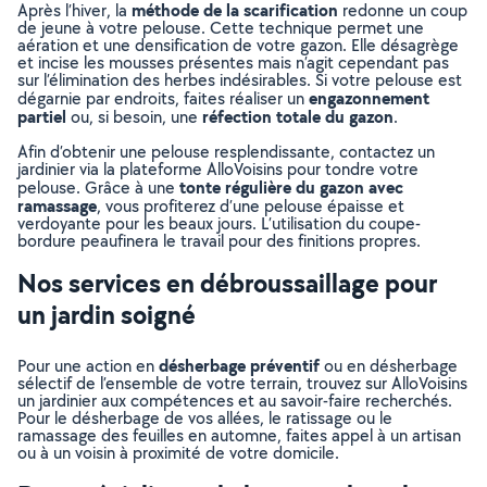
méthode de la scarification
Après l’hiver, la
redonne un coup
de jeune à votre pelouse. Cette technique permet une
aération et une densification de votre gazon. Elle désagrège
et incise les mousses présentes mais n’agit cependant pas
sur l’élimination des herbes indésirables. Si votre pelouse est
engazonnement
dégarnie par endroits, faites réaliser un
partiel
réfection totale du gazon
ou, si besoin, une
.
Afin d’obtenir une pelouse resplendissante, contactez un
jardinier via la plateforme AlloVoisins pour tondre votre
tonte régulière du gazon avec
pelouse. Grâce à une
ramassage
, vous profiterez d’une pelouse épaisse et
verdoyante pour les beaux jours. L’utilisation du coupe-
bordure peaufinera le travail pour des finitions propres.
Nos services en débroussaillage pour
un jardin soigné
désherbage préventif
Pour une action en
ou en désherbage
sélectif de l’ensemble de votre terrain, trouvez sur AlloVoisins
un jardinier aux compétences et au savoir-faire recherchés.
Pour le désherbage de vos allées, le ratissage ou le
ramassage des feuilles en automne, faites appel à un artisan
ou à un voisin à proximité de votre domicile.