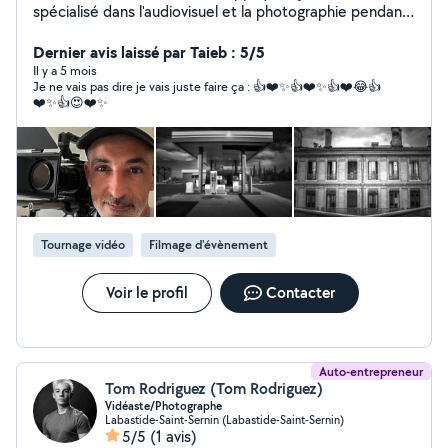
spécialisé dans l'audiovisuel et la photographie pendant
plus de 20 ans. Aujourd'hui je souhaite me
professionnaliser dans le domaine de la photo, en
Dernier avis laissé par Taieb : 5/5
complément je peux proposer mes services de vidéaste
Il y a 5 mois
Je ne vais pas dire je vais juste faire ça : 👍❤️✨👍❤️✨👍❤️😂👍
Mes compétences techniques comprennent toutes les
❤️✨👍😍❤️✨
spécificités requises à la production photo e et
audiovisuelle, captation d'évènements, cadrage,
montage, prise de vue photo, photo reportage,
mariage, portrait
Tournage vidéo
Filmage d'évènement
Voir le profil
Contacter
Auto-entrepreneur
Tom Rodriguez (Tom Rodriguez)
Vidéaste/Photographe
Labastide-Saint-Sernin (Labastide-Saint-Sernin)
5/5
(1 avis)