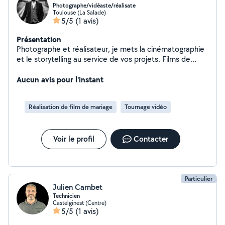
Photographe/vidéaste/réalisate
Toulouse (La Salade)
5/5
(1 avis)
Présentation
Photographe et réalisateur, je mets la cinématographie
et le storytelling au service de vos projets. Films de
mariage, événements personnels ou valorisation de
votre entreprise : je réalise des contenus visuels sur
Aucun avis pour l'instant
mesure pour capturer vos moments forts et booster
votre communication.
Réalisation de film de mariage
Tournage vidéo
Voir le profil
Contacter
Particulier
Julien Cambet
Technicien
Castelginest (Centre)
5/5
(1 avis)