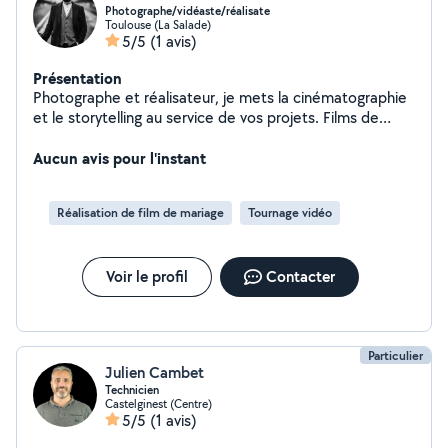
Photographe/vidéaste/réalisate
Toulouse (La Salade)
5/5
(1 avis)
Présentation
Photographe et réalisateur, je mets la cinématographie
et le storytelling au service de vos projets. Films de
mariage, événements personnels ou valorisation de
votre entreprise : je réalise des contenus visuels sur
Aucun avis pour l'instant
mesure pour capturer vos moments forts et booster
votre communication.
Réalisation de film de mariage
Tournage vidéo
Voir le profil
Contacter
Particulier
Julien Cambet
Technicien
Castelginest (Centre)
5/5
(1 avis)