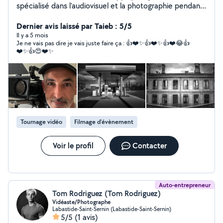
spécialisé dans l'audiovisuel et la photographie pendant
plus de 20 ans. Aujourd'hui je souhaite me
professionnaliser dans le domaine de la photo, en
Dernier avis laissé par Taieb : 5/5
complément je peux proposer mes services de vidéaste
Il y a 5 mois
Je ne vais pas dire je vais juste faire ça : 👍❤️✨👍❤️✨👍❤️😂👍
Mes compétences techniques comprennent toutes les
❤️✨👍😍❤️✨
spécificités requises à la production photo e et
audiovisuelle, captation d'évènements, cadrage,
montage, prise de vue photo, photo reportage,
mariage, portrait
Tournage vidéo
Filmage d'évènement
Voir le profil
Contacter
Auto-entrepreneur
Tom Rodriguez (Tom Rodriguez)
Vidéaste/Photographe
Labastide-Saint-Sernin (Labastide-Saint-Sernin)
5/5
(1 avis)