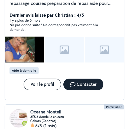
repassage courses préparation de repas aide pour
animaux sérieuse discrète ordonner. Cahors et environs
paiement cesu.
Dernier avis laissé par Christian : 4/5
Il y a plus de 6 mois
N'a pas donné suite ! Ne correspondait pas vraiment à la
demande .
Aide à domicile
Voir le profil
Contacter
Particulier
Oceane Monteil
AES à domicile en cesu
Cahors (Cabazat)
5/5
(1 avis)