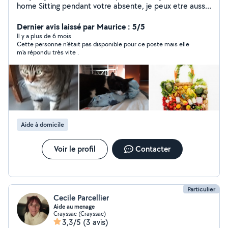
home Sitting pendant votre absente, je peux etre aussi
votre chauffeur personnel si besoin . Je suis
actuellement aide familiale quelques heures dans la
Dernier avis laissé par Maurice : 5/5
semaine et peut aussi vous rajouter à mon agenda si
Il y a plus de 6 mois
Cette personne n'était pas disponible pour ce poste mais elle
vous avez besoin aide pour ménage courses ou autres
m'a répondu très vite .
services . Je suis une personne de confiance qui aime la
rigueur et l honnêteté , je suis patiente , discrétion
assuré , je profites de la vie et je suis dispo et cordiale
avec les personnes qui m'entourent , et me respecte,
Je possède un véhicule personnel Paiement CESU
accepté Merci de m'avoir lu et à bientôt peut être.
Aide à domicile
Voir le profil
Contacter
Particulier
Cecile Parcellier
Aide au menage
Crayssac (Crayssac)
3,3/5
(3 avis)