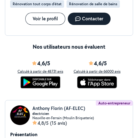
Rénovation tout corps d’état
Rénovation de salle de bains
très performant et perfectionniste en finition, qui fait la
différence avec beaucoup des détails. Je reste à votre
disposition pour toutes vos projets du travaux.
Voir le profil
Contacter
Nos utilisateurs nous évaluent
4,6/5
4,6/5
Calculé à partir de 48731 avis
Calculé à partir de 66000 avis
Auto-entrepreneur
Anthony Florin (AF-ELEC)
électricien
Neuville-en-Ferrain (Moulin Briqueterie)
4,8/5
(15 avis)
Présentation