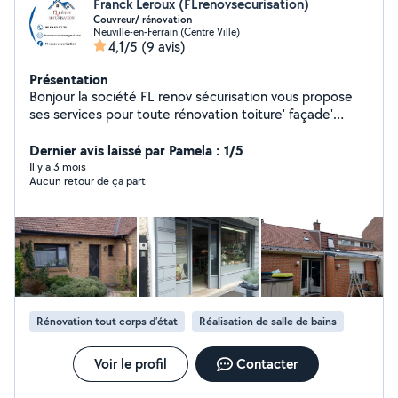
Franck Leroux (FLrenovsecurisation)
Couvreur/ rénovation
Neuville-en-Ferrain (Centre Ville)
4,1/5
(9 avis)
Présentation
Bonjour la société FL renov sécurisation vous propose
ses services pour toute rénovation toiture' façade'
terrasse et intérieur' aménagement des combles
(Travaux avec assurance décennale) Nous sommes très
Dernier avis laissé par Pamela : 1/5
minutieux sur la finition du travail. Nettoyage chaque fin
Il y a 3 mois
Aucun retour de ça part
de journée du chantier. Devis et déplacement rapide
gratuit du lundi au samedi n'hésitez pas à nous
contacter pour une vérification gratuite de la toiture ou
autre devis bonne journée cordialement monsieur
Leroux
Rénovation tout corps d’état
Réalisation de salle de bains
Voir le profil
Contacter