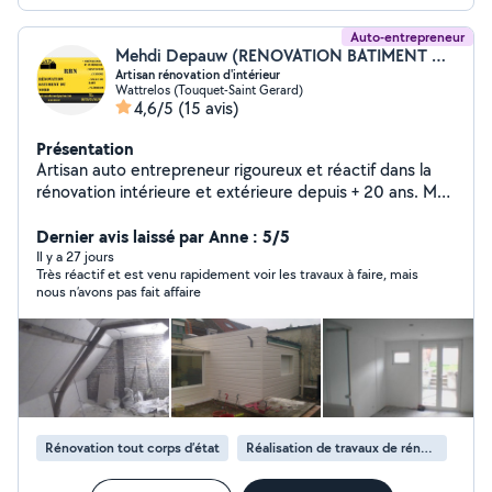
Auto-entrepreneur
Mehdi Depauw (RENOVATION BATIMENT DU NORD)
Artisan rénovation d'intérieur
Wattrelos (Touquet-Saint Gerard)
4,6/5
(15 avis)
Présentation
Artisan auto entrepreneur rigoureux et réactif dans la
rénovation intérieure et extérieure depuis + 20 ans. Mes
domaines de compétences sont la menuiserie, tous
revêtements de sols, la plâtrerie, le bardage,
Dernier avis laissé par Anne : 5/5
l'électricité, la plomberie, pose de cuisine et salle de
Il y a 27 jours
Très réactif et est venu rapidement voir les travaux à faire, mais
bain, terrasses....
nous n’avons pas fait affaire
Rénovation tout corps d’état
Réalisation de travaux de rénovation