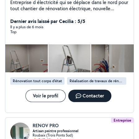
Entreprise d électricité qui se déplace dans le nord pour
tout chantier de rénovation électrique, nouvelle
installation électrique, dépannage ainsi que le courant
faible (vdi) Et vidéosurveillance. Page dispo sur fb.
Dernier avis laissé par Cecilia : 5/5
Il y a plus de 6 mois
Top
Rénovation tout corps d’état
Réalisation de travaux de rénovation
Voir le profil
Contacter
Entreprise
RENOV PRO
Artisan peintre professionnel
Roubaix (Trois Ponts Sud)