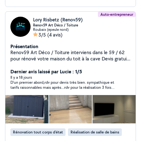
Auto-entrepreneur
Lory Risbetz (Renov59)
Renov59 Art Déco / Toiture
Roubaix (epeule nord)
3/5
(4 avis)
Présentation
Renov59 Art Déco / Toiture interviens dans le 59 / 62
pour rénové votre maison du toit à la cave Devis gratuit
joignable au ; zéro six zéro cinq cinquante trois quatre-
vingt cinq zéro six Plus de photos vidéo des réalisations
Dernier avis laissé par Lucie : 1/5
sur nos réseau sociaux ; Renov59 ( snap / whatsap ect )
Il y a 18 jours
D'un premier abord,rdv pour devis très bien. sympathique et
tarifs raisonnables mais après...rdv pour la réalisation 3 fois
reportés avec à chaque fois des excuses plus grosses les unes
que les autres...résultat: ne s'est jamais présenté,3 jours
bloqués pour rien, matériel acheté qui reste là et travaux non
effectués. Vraiment pas sérieux ni respectueux, je ne conseille
pas.
Rénovation tout corps d’état
Réalisation de salle de bains