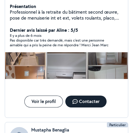
Présentation
Professionnel à la retraite du bâtiment second œuvre,
pose de menuiserie int et ext, volets roulants, placo,
cuisine équipée, assemblage de meubles en kit,
fabrication sur mesure de rangement, et divers
Dernier avis laissé par Aline : 5/5
bricolages de la maison.
Il y a plus de 6 mois
Pas disponible car très demandé, mais c’est une personne
aimable qui a pris la peine de me répondre ! Merci Jean Marc
Voir le profil
Contacter
Particulier
Mustapha Benaglia