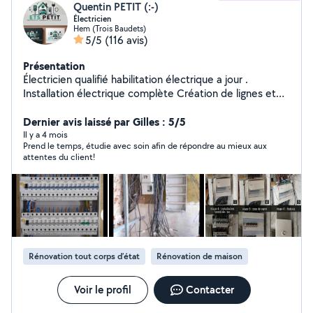
Quentin PETIT (:-)
Électricien
Hem (Trois Baudets)
5/5
(116 avis)
Présentation
Électricien qualifié habilitation électrique a jour .
Installation électrique complète Création de lignes et
pose d'appareillage Remplacement de tableau
électrique Mise en sécurité Rénovation et dépannage
Dernier avis laissé par Gilles : 5/5
Spécialisé également dans l'installation de bornes de
Il y a 4 mois
Prend le temps, étudie avec soin afin de répondre au mieux aux
recharge pour véhicules électriques.
attentes du client!
Rénovation tout corps d’état
Rénovation de maison
Voir le profil
Contacter