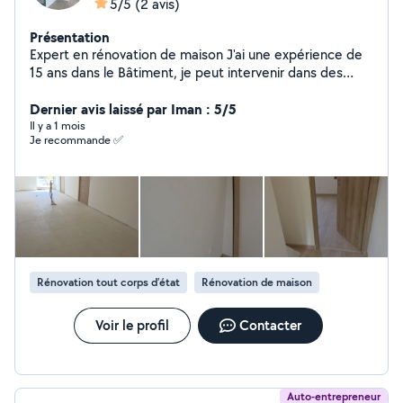
5/5
(2 avis)
Présentation
Expert en rénovation de maison J'ai une expérience de
15 ans dans le Bâtiment, je peut intervenir dans des
délais rapides. Des photos de mon travail sur mes
chantiers vous seront retransmise.
Dernier avis laissé par Iman : 5/5
Il y a 1 mois
Je recommande ✅
Rénovation tout corps d’état
Rénovation de maison
Voir le profil
Contacter
Auto-entrepreneur