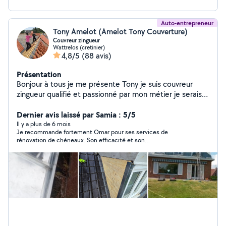
Auto-entrepreneur
Tony Amelot (Amelot Tony Couverture)
Couvreur zingueur
Wattrelos (cretinier)
4,8/5
(88 avis)
Présentation
Bonjour à tous je me présente Tony je suis couvreur
zingueur qualifié et passionné par mon métier je serais
ravi de réaliser vos rénovations, créations ou
réparations. Je travaille en auto entrepreneur et je
Dernier avis laissé par Samia : 5/5
possède une société en parallèle quand j'ai besoin de
Il y a plus de 6 mois
Je recommande fortement Omar pour ses services de
mains d'œuvre Merci à vous.
rénovation de chéneaux. Son efficacité et son
professionnalisme sont remarquables.