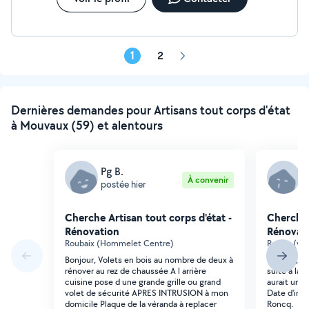
1
2
Page
suivante
Dernières demandes pour Artisans tout corps d'état
à Mouvaux (59) et alentours
Pg B.
J
À convenir
postée hier
p
Cherche Artisan tout corps d'état -
Cherche 
Rénovation
Rénovat
Roubaix (Hommelet Centre)
Roncq (vall
Bonjour, Volets en bois au nombre de deux à
Bonjour, Je
rénover au rez de chaussée A l arrière
suite à la 
cuisine pose d une grande grille ou grand
aurait un p
volet de sécurité APRES INTRUSION à mon
Date d'inte
domicile Plaque de la véranda à replacer
Roncq.