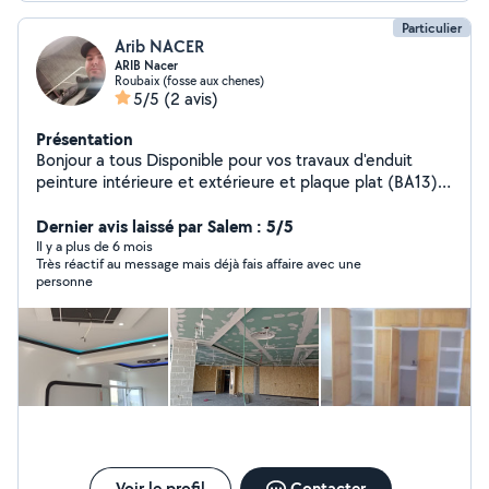
Particulier
Arib NACER
ARIB Nacer
Roubaix (fosse aux chenes)
5/5
(2 avis)
Présentation
Bonjour a tous Disponible pour vos travaux d'enduit
peinture intérieure et extérieure et plaque plat (BA13)
Montage de meubles en kit, cousin équipée , Plan de
travail , dressing Bricolage jardinage et petit travaux
Dernier avis laissé par Salem : 5/5
d'entretien de votre maison , accroche tableau , tvs,
Il y a plus de 6 mois
Très réactif au message mais déjà fais affaire avec une
tringles à rideaux Déboucher siphon, remplacer joints,
personne
ajouter des prises électriques ........ Travail soigné ,
professionnel , résultat impeccable NB: motivée,
sérieux, serviable, disponible a tout moment merci
Voir le profil
Contacter