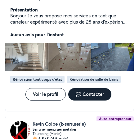
Présentation
Bonjour Je vous propose mes services en tant que
carreleur expérimenté avec plus de 25 ans d'expérience
dans le métier. Rénovation intérieur et extérieur.
Réalisation de terrasses. Pose toute type de carrelages
Aucun avis pour l'instant
Collage dalle béton et chape Revêtement de sol au
mur. Pose de parquet. Pose de plâtrerie, placo et
plaque de plâtre. Chantier en sous-traitance. Devis
gratuit
Rénovation tout corps d’état
Rénovation de salle de bains
Voir le profil
Contacter
Auto-entrepreneur
Kevin Colbe (k-serrurerie)
Serrurier menuisier métalier
Tourcoing (Menin)
4,5/5
(65 avis)