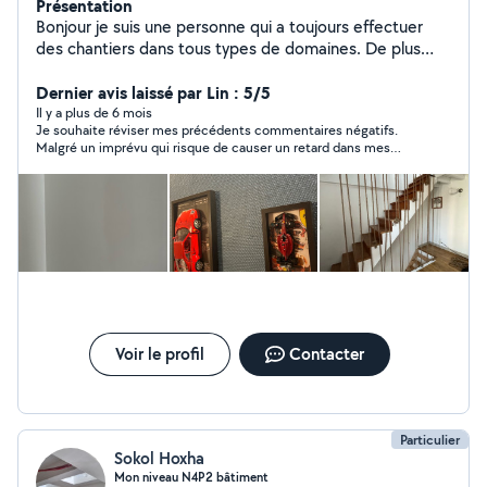
Présentation
Bonjour je suis une personne qui a toujours effectuer
des chantiers dans tous types de domaines. De plus
j'exerce une activité de courtier de travaux c'est à dire
que si votre projet n'est pas dans mon domaine de
Dernier avis laissé par Lin : 5/5
prédilection je trouve dans mes contacts des personnes
Il y a plus de 6 mois
Je souhaite réviser mes précédents commentaires négatifs.
de confiance a sous traiter afin de réalisé votre projet
Malgré un imprévu qui risque de causer un retard dans mes
parfaitement.
projets, je tiens à mettre en avant la réactivité de Diogo. Il se
montre résolu et attentif envers les clients. Je le recommande
particulièrement pour de petits travaux. Et en collaboration
avec son beau-père, qui possède une solide expérience, ils ont
démontré leur aptitude à réussir des projets plus ambitieux,
comme la rénovation complète de cuisine ou de salles de bain.
Voir le profil
Contacter
Particulier
Sokol Hoxha
Mon niveau N4P2 bâtiment