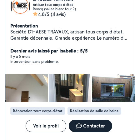
Artisan tous corps d état
Roncq (vallee blanc four 2)
4,8/5
(4 avis)
Présentation
Société D'HAESE TRAVAUX, artisan tous corps d état.
Garantie décennale. Grande expérience Le numéro de
police d assurance vous sera fourni après acceptation
du devis dans les 14 jours légaux de rétractation.
Dernier avis laissé par Isabelle : 5/5
Puisque nous avons été spolié Les chantiers en.photo
Il y a 5 mois
Intervention sans problème.
sont visitables sur demande.
Rénovation tout corps d’état
Réalisation de salle de bains
Voir le profil
Contacter