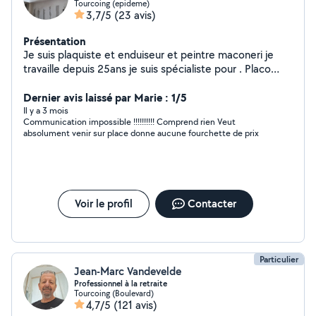
Tourcoing (epideme)
3,7/5
(23 avis)
Présentation
Je suis plaquiste et enduiseur et peintre maconeri je
travaille depuis 25ans je suis spécialiste pour . Placo
enduit peinture maçonerie façde enduit ç. Pour me
contacter
Dernier avis laissé par Marie : 1/5
Il y a 3 mois
Communication impossible !!!!!!!!!! Comprend rien Veut
absolument venir sur place donne aucune fourchette de prix
Voir le profil
Contacter
Particulier
Jean-Marc Vandevelde
Professionnel à la retraite
Tourcoing (Boulevard)
4,7/5
(121 avis)