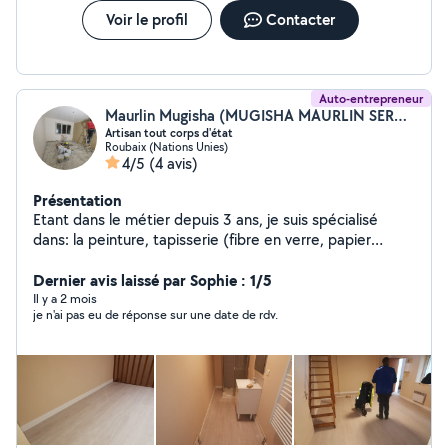
Voir le profil
Contacter
Auto-entrepreneur
Maurlin Mugisha (MUGISHA MAURLIN SERVICES)
Artisan tout corps d'état
Roubaix (Nations Unies)
4/5
(4 avis)
Présentation
Etant dans le métier depuis 3 ans, je suis spécialisé
dans: la peinture, tapisserie (fibre en verre, papier
peint), enduisage, pose de lino, pose de parquet. Je fais
un travail propre, professionnel et je suis à l'écoute.
Dernier avis laissé par Sophie : 1/5
Il y a 2 mois
je n'ai pas eu de réponse sur une date de rdv.