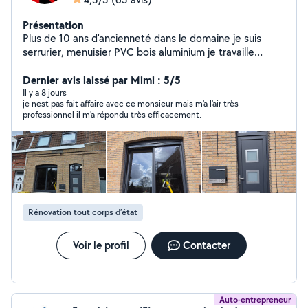
Présentation
Plus de 10 ans d'ancienneté dans le domaine je suis
serrurier, menuisier PVC bois aluminium je travaille
exclusivement avec des produits français spécialisés
également en serrurerie j'interviens sur tout type de
Dernier avis laissé par Mimi : 5/5
porte ,ouverture,réparation,renforcement, adaptation.
Il y a 8 jours
je nest pas fait affaire avec ce monsieur mais m'a l'air très
Réparation remplacement de volet
professionnel il m'a répondu très efficacement.
,porte,garage,fenêtre, motorisation électrique solaire
devis gratuit et rapide
Rénovation tout corps d’état
Voir le profil
Contacter
Auto-entrepreneur