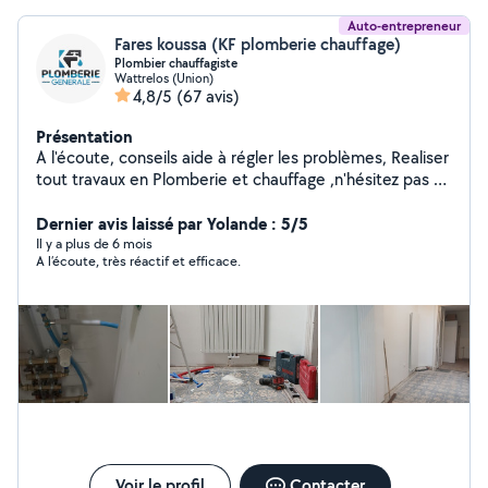
Auto-entrepreneur
Fares koussa (KF plomberie chauffage)
Plombier chauffagiste
Wattrelos (Union)
4,8/5
(67 avis)
Présentation
A l'écoute, conseils aide à régler les problèmes, Realiser
tout travaux en Plomberie et chauffage ,n'hésitez pas à
me contacter . SIRET: 98501111300018 ASSURANCE
Dernier avis laissé par Yolande : 5/5
DÉCENNALE :159250509 001 MERCI
Il y a plus de 6 mois
A l’écoute, très réactif et efficace.
Voir le profil
Contacter