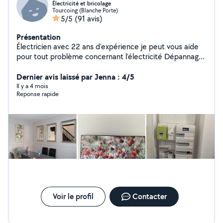
Électricité et bricolage
Tourcoing (Blanche Porte)
5/5
(91 avis)
Présentation
Électricien avec 22 ans d'expérience je peut vous aide
pour tout problème concernant l'électricité Dépannage
rapide, domotique, alarmes, etc un par électricien
qualifié. électricien avec plus années d'expérience. Et
Dernier avis laissé par Jenna : 4/5
tous ce qui es manuel.dans le bricolage
Il y a 4 mois
Reponse rapide
Voir le profil
Contacter