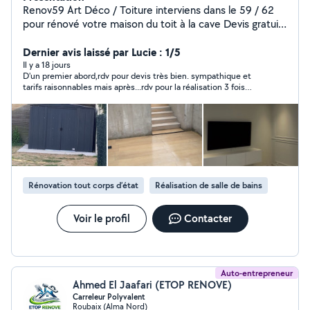
Renov59 Art Déco / Toiture interviens dans le 59 / 62
pour rénové votre maison du toit à la cave Devis gratuit
joignable au ; zéro six zéro cinq cinquante trois quatre-
vingt cinq zéro six Plus de photos vidéo des réalisations
Dernier avis laissé par Lucie : 1/5
sur nos réseau sociaux ; Renov59 ( snap / whatsap ect )
Il y a 18 jours
D'un premier abord,rdv pour devis très bien. sympathique et
tarifs raisonnables mais après...rdv pour la réalisation 3 fois
reportés avec à chaque fois des excuses plus grosses les unes
que les autres...résultat: ne s'est jamais présenté,3 jours
bloqués pour rien, matériel acheté qui reste là et travaux non
effectués. Vraiment pas sérieux ni respectueux, je ne conseille
pas.
Rénovation tout corps d’état
Réalisation de salle de bains
Voir le profil
Contacter
Auto-entrepreneur
Ahmed El Jaafari (ETOP RENOVE)
Carreleur Polyvalent
Roubaix (Alma Nord)