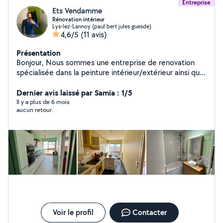
Entreprise
Ets Vendamme
Rénovation intérieur
Lys-lez-Lannoy (paul bert jules guesde)
4,6/5
(11 avis)
Présentation
Bonjour, Nous sommes une entreprise de renovation
spécialisée dans la peinture intérieur/extérieur ainsi que
la pose de revêtement de sol. Comme vous pouvez le
constater sur les photos, nous effectuons un travail
Dernier avis laissé par Samia : 1/5
soigné et de qualité. Equipé de matériaux de qualité
Il y a plus de 6 mois
aucun retour.
professionnel, nous menons a bien nos chantiers.
N'hésitez pas à nous contacter pour toutes demandes,
conseils et informations complémentaire. Garantie
décennale DEVIS GRATUIT Zone d'intervention : Nord &
Pas de Calais Cordialement Service Plus Mr Vendamme
Voir le profil
Contacter