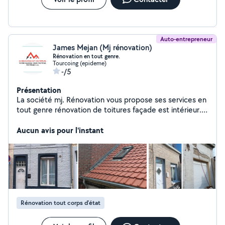
Auto-entrepreneur
James Mejan (Mj rénovation)
Rénovation en tout genre.
Tourcoing (epideme)
-/5
Présentation
La société mj. Rénovation vous propose ses services en
tout genre rénovation de toitures façade est intérieur.
Nettoyage de façade et de toiture. Devis et vérification
gratuite. N'hésitez pas si vous voulez en profiter.
Aucun avis pour l'instant
Rénovation tout corps d’état