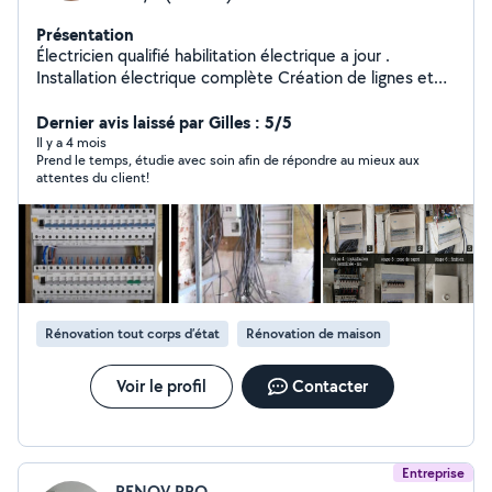
Présentation
Électricien qualifié habilitation électrique a jour .
Installation électrique complète Création de lignes et
pose d'appareillage Remplacement de tableau
électrique Mise en sécurité Rénovation et dépannage
Dernier avis laissé par Gilles : 5/5
Spécialisé également dans l'installation de bornes de
Il y a 4 mois
Prend le temps, étudie avec soin afin de répondre au mieux aux
recharge pour véhicules électriques.
attentes du client!
Rénovation tout corps d’état
Rénovation de maison
Voir le profil
Contacter
Entreprise
RENOV PRO