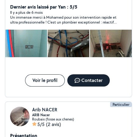
mes services pour tous vos travaux
Dernier avis laissé par Yan : 5/5
Il y a plus de 6 mois
Un immense merci à Mohamed pour son intervention rapide et
ultra professionnelle ! C’est un plombier exceptionnel : réactif,
efficace, soigneux, et en plus très sympathique. Il a tout réparé
parfaitement en un temps record, avec le sourire et une vraie
attention aux détails. C’est rare de tomber sur un artisan aussi
fiable et agréable. Je le recommande à 200 % à toute la
communauté AlloVoisins ! Mohamed mérite largement d’avoir
beaucoup de missions, vous pouvez lui faire entièrement
confiance les yeux fermés !
Voir le profil
Contacter
Particulier
Arib NACER
ARIB Nacer
Roubaix (fosse aux chenes)
5/5
(2 avis)
Présentation