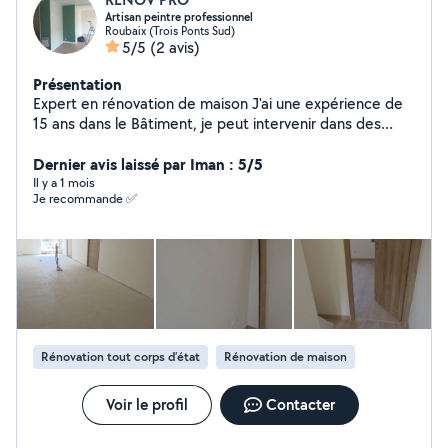
Artisan peintre professionnel
Roubaix (Trois Ponts Sud)
5/5
(2 avis)
Présentation
Expert en rénovation de maison J'ai une expérience de
15 ans dans le Bâtiment, je peut intervenir dans des
délais rapides. Des photos de mon travail sur mes
chantiers vous seront retransmise.
Dernier avis laissé par Iman : 5/5
Il y a 1 mois
Je recommande ✅
Rénovation tout corps d’état
Rénovation de maison
Voir le profil
Contacter