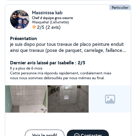
Particulier
Massinissa kab
Chef d équipe gros oeuvre
Wasquehal (L'allumette)
2/5
(2 avis)
Présentation
je suis dispo pour tous travaux de placo peinture enduit
ainsi que travaux (pose de parquet, carrelage, faillance
murale, maçonnerie ... )je suis pas seule on est un
groupes de voisins a faire les travaux.et autres travaux
Dernier avis laissé par Isabelle : 2/5
de second œuvre.
Il y a plus de 6 mois
Cette personne m’a répondu rapidement, cordialement mais
nous nous sommes débrouillés par nous mêmes au final.
Voir le profil
Contacter