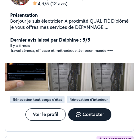
4,3/5
(12 avis)
Présentation
Bonjour je suis électricien A proximité QUALIFIÉ Diplômé
je vous offres mes services de DÉPANNAGE.
INSTALLATION ÉLECTRIQUE. MAINTENANCE.
RECHARGE PANNE ÉLECTRIQUE ect.. plus d'info
Dernier avis laissé par Delphine : 5/5
O783818311
Il y a 3 mois
Travail sérieux, efficace et méthodique. Je recommande +++
Rénovation tout corps d’état
Rénovation d'intérieur
Voir le profil
Contacter
Auto-entrepreneur