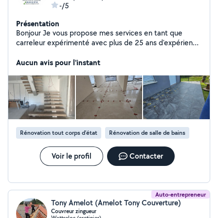
-/5
Présentation
Bonjour Je vous propose mes services en tant que
carreleur expérimenté avec plus de 25 ans d'expérience
dans le métier. Rénovation intérieur et extérieur.
Réalisation de terrasses. Pose toute type de carrelages
Aucun avis pour l'instant
Collage dalle béton et chape Revêtement de sol au
mur. Pose de parquet. Pose de plâtrerie, placo et
plaque de plâtre. Chantier en sous-traitance. Devis
gratuit
Rénovation tout corps d’état
Rénovation de salle de bains
Voir le profil
Contacter
Auto-entrepreneur
Tony Amelot (Amelot Tony Couverture)
Couvreur zingueur
Wattrelos (cretinier)