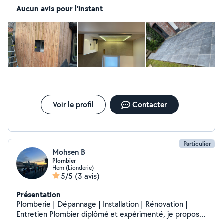
panneaux solaires. Elle vous propose ses services avec
Aucun avis pour l'instant
une équipe professionnelle que ce soit chez les
professionnels ou les particuliers. Nous restons
disponible pour vous rencontrer et étudier les
possibilités de partenariat éventuelles entre nos
activités respectives. Nous restons disponible pour vous
rencontrer.
Voir le profil
Contacter
Particulier
Mohsen B
Plombier
Hem (Lionderie)
5/5
(3 avis)
Présentation
Plomberie | Dépannage | Installation | Rénovation |
Entretien Plombier diplômé et expérimenté, je propose