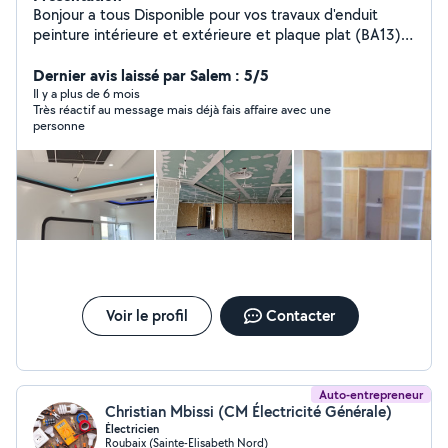
Bonjour a tous Disponible pour vos travaux d'enduit
peinture intérieure et extérieure et plaque plat (BA13)
Montage de meubles en kit, cousin équipée , Plan de
travail , dressing Bricolage jardinage et petit travaux
Dernier avis laissé par Salem : 5/5
d'entretien de votre maison , accroche tableau , tvs,
Il y a plus de 6 mois
Très réactif au message mais déjà fais affaire avec une
tringles à rideaux Déboucher siphon, remplacer joints,
personne
ajouter des prises électriques ........ Travail soigné ,
professionnel , résultat impeccable NB: motivée,
sérieux, serviable, disponible a tout moment merci
Voir le profil
Contacter
Auto-entrepreneur
Christian Mbissi (CM Électricité Générale)
Électricien
Roubaix (Sainte-Elisabeth Nord)