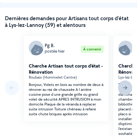
Dernières demandes pour Artisans tout corps d'état
à Lys-lez-Lannoy (59) et alentours
Pg B.
A
À convenir
postée hier
p
Cherche Artisan tout corps d'état -
Cherche 
Rénovation
Rénovat
Roubaix (Hommelet Centre)
Lys-lez-Lan
Bonjour, Volets en bois au nombre de deux à
Bonjour, J
rénover au rez de chaussée A l arrière
expériment
cuisine pose d une grande grille ou grand
d'aménage
volet de sécurité APRES INTRUSION à mon
chambre. L'
domicile Plaque de la véranda à replacer
bibliothèqu
suite intrusion Toiture chéneau à refaire
placard act
suite chute briques après intrusion
placo si cel
installer u
d'optimiser
l'existant a
souhaité. S