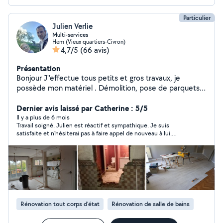
Particulier
Julien Verlie
Multi-services
Hem (Vieux quartiers-Civron)
4,7/5
(66 avis)
Présentation
Bonjour J''effectue tous petits et gros travaux, je
possède mon matériel . Démolition, pose de parquets,
peinture, ossature plaquo, enduit, lissage, montage
meuble, plomberie ,,pose de store, jardinage, pelouse,
Dernier avis laissé par Catherine : 5/5
taille de haie,.... J'ai fait mon experience dans le
Il y a plus de 6 mois
Travail soigné. Julien est réactif et sympathique. Je suis
bâtiment en réalisant moi même la rénovation complète
satisfaite et n'hésiterai pas à faire appel de nouveau à lui.
de 4 maisons personnelles , je possede donc pas mal
Encore merci !
d'experience dans ce domaine. De plus j'adore bricoler.
Je peux également conseiller. A bientôt.
Rénovation tout corps d’état
Rénovation de salle de bains