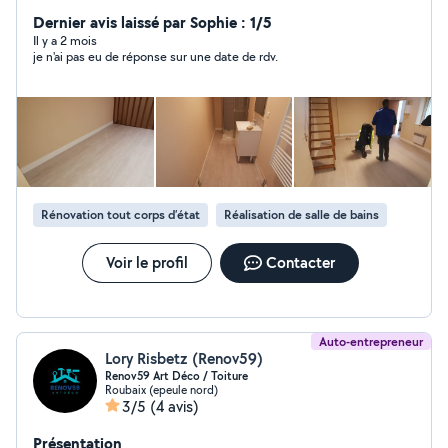
peint), enduisage, pose de lino, pose de parquet. Je fais
un travail propre, professionnel et je suis à l'écoute.
Dernier avis laissé par Sophie : 1/5
Il y a 2 mois
je n'ai pas eu de réponse sur une date de rdv.
Rénovation tout corps d’état
Réalisation de salle de bains
Voir le profil
Contacter
Auto-entrepreneur
Lory Risbetz (Renov59)
Renov59 Art Déco / Toiture
Roubaix (epeule nord)
3/5
(4 avis)
Présentation