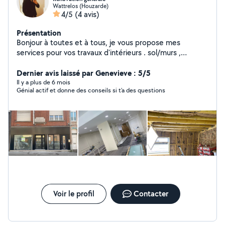
Wattrelos (Houzarde)
4/5
(4 avis)
Présentation
Bonjour à toutes et à tous, je vous propose mes
services pour vos travaux d'intérieurs . sol/murs ,
isolation/ placo, peinture , cuisine /sdb. Portes et
fenêtres, terrasse, création et réparation.
Dernier avis laissé par Genevieve : 5/5
Il y a plus de 6 mois
Génial actif et donne des conseils si t’a des questions
Voir le profil
Contacter