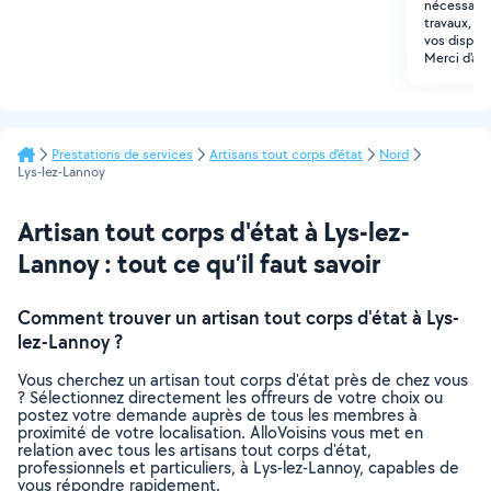
nécessaire 
travaux, n
vos disponi
Merci d'ava
Prestations de services
Artisans tout corps d'état
Nord
Lys-lez-Lannoy
Artisan tout corps d'état à Lys-lez-
Lannoy : tout ce qu’il faut savoir
Comment trouver un artisan tout corps d'état à Lys-
lez-Lannoy ?
Vous cherchez un artisan tout corps d'état près de chez vous
? Sélectionnez directement les offreurs de votre choix ou
postez votre demande auprès de tous les membres à
proximité de votre localisation. AlloVoisins vous met en
relation avec tous les artisans tout corps d'état,
professionnels et particuliers, à Lys-lez-Lannoy, capables de
vous répondre rapidement.