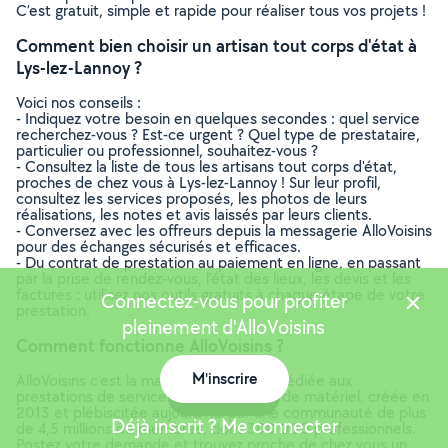
C’est gratuit, simple et rapide pour réaliser tous vos projets !
Comment bien choisir un artisan tout corps d'état à
Lys-lez-Lannoy ?
Voici nos conseils :
- Indiquez votre besoin en quelques secondes : quel service
recherchez-vous ? Est-ce urgent ? Quel type de prestataire,
particulier ou professionnel, souhaitez-vous ?
- Consultez la liste de tous les artisans tout corps d'état,
proches de chez vous à Lys-lez-Lannoy ! Sur leur profil,
consultez les services proposés, les photos de leurs
réalisations, les notes et avis laissés par leurs clients.
- Conversez avec les offreurs depuis la messagerie AlloVoisins
pour des échanges sécurisés et efficaces.
- Du contrat de prestation au paiement en ligne, en passant
par la prise de rendez-vous, l’état des lieux, les devis et les
factures : utilisez nos outils gratuits à chaque étape de votre
Connectez-vous pour profiter
prestation.
pleinement d'AlloVoisins
Comment fonctionne AlloVoisins ?
M'inscrire
AlloVoisins c’est la marketplace leader dédiée aux
Carte
prestations de services et à la location de matériel, créée en
2013 et plébiscitée aujourd’hui par une communauté de plus
Déjà inscrit ? Me connecter
de 4,5 millions de membres, dont 300 000 professionnels.
Postez votre demande et trouvez proche de chez vous un