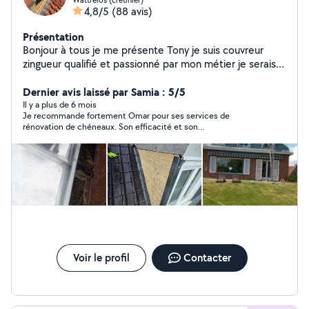
4,8/5
(88 avis)
Présentation
Bonjour à tous je me présente Tony je suis couvreur
zingueur qualifié et passionné par mon métier je serais
ravi de réaliser vos rénovations, créations ou
réparations. Je travaille en auto entrepreneur et je
Dernier avis laissé par Samia : 5/5
possède une société en parallèle quand j'ai besoin de
Il y a plus de 6 mois
Je recommande fortement Omar pour ses services de
mains d'œuvre Merci à vous.
rénovation de chéneaux. Son efficacité et son
professionnalisme sont remarquables.
Voir le profil
Contacter