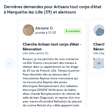
Dernières demandes pour Artisans tout corps d'état
à Marquette-lez-Lille (59) et alentours
Alexiane D.
G
À convenir
postée à 15:03
p
Cherche Artisan tout corps d'état -
Cherche 
Rénovation
Rénovat
Lille (lille centre 11)
Lille (Sain
Bonjour, je me permets de vous contacter
Bonjour, j
via Allo Voisins concernant des travaux à
petits trav
réaliser dans un appartement au 1er étage
appartement
du 25 rue du Prieuré, Lille. Travaux à prévoir :
Pose d'entrées d'air au-dessus des 2
menuiseries Reprise d'une menuiserie qui
ne s'ouvre plus Reprise des prises
électriques Remplacement d'un radiateur
électrique 2000W Vérification du ballon
d'eau chaude Remplacement du robinet de
salle de bain Diagnostic et reprise d'un mur
avec traces d'humidité Refixation du placard
de cuisine Retrait d'un câble apparent près