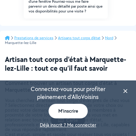
d'une fenêtre Pourriez-vous me faire
parvenir un devis détaillé par poste ainsi que
vos disponibilités pour une visite ?
Prestations de services
Artisans tout corps d'état
Nord
Marquette-lez-Lille
Artisan tout corps d'état à Marquette-
lez-Lille : tout ce qu’il faut savoir
Comment trouver un artisan tout corps d'état à
Connectez-vous pour profiter
Marquette-lez-Lille ?
pleinement d'AlloVoisins
Vous cherchez un artisan tout corps d'état près de chez vous
? Sélectionnez directement les offreurs de votre choix ou
postez votre demande auprès de tous les membres à
M'inscrire
proximité de votre localisation. AlloVoisins vous met en
relation avec tous les artisans tout corps d'état,
Carte
professionnels et particuliers, à Marquette-lez-Lille, capables
Déjà inscrit ? Me connecter
de vous répondre rapidement.
C’est gratuit, simple et rapide pour réaliser tous vos projets !