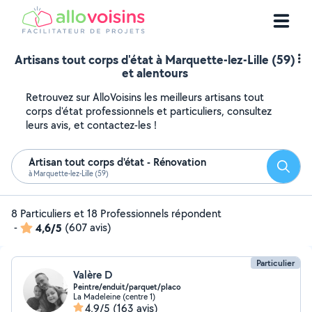
Artisans tout corps d'état à Marquette-lez-Lille (59)
et alentours
Retrouvez sur AlloVoisins les meilleurs artisans tout
corps d'état professionnels et particuliers, consultez
leurs avis, et contactez-les !
Artisan tout corps d'état - Rénovation
Reche
à Marquette-lez-Lille (59)
8 Particuliers et 18 Professionnels répondent
-
4,6/5
(607 avis)
Particulier
Valère D
Peintre/enduit/parquet/placo
La Madeleine (centre 1)
4,9/5
(163 avis)