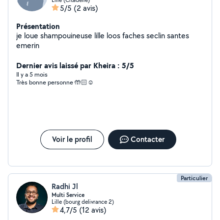
5/5
(2 avis)
Présentation
je loue shampouineuse lille loos faches seclin santes
emerin
Dernier avis laissé par Kheira : 5/5
Il y a 5 mois
Très bonne personne 🤲🏻☺️
Voir le profil
Contacter
Particulier
Radhi Jl
Multi Service
Lille (bourg delivrance 2)
4,7/5
(12 avis)