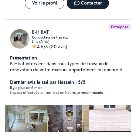
Voir le profil
Contacter
Entreprise
B-H BAT
Conducteur de travaux
Lille (Arras)
4,6/5
(20 avis)
Présentation
B-Hbat intervient dans tous types de travaux de
rénovation de votre maison, appartement ou encore de
votre local d'entreprise sur Lille Métropole : Plâtrerie
Isolation Peinture Jointure Revêtement de sol (Parquet
Dernier avis laissé par Hassein : 5/5
+ carrelage) extension maison Maçonnerie Fourniture et
Il y a plus de 6 mois
travaux effectués en temp et en heure, je recommande.
pose de fenêtres sur mesure