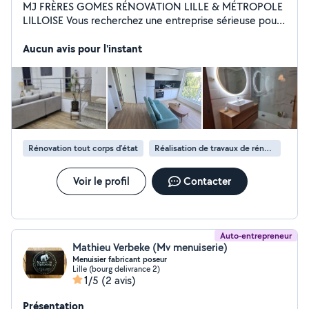
MJ FRÈRES GOMES RÉNOVATION LILLE & MÉTROPOLE
LILLOISE Vous recherchez une entreprise sérieuse pour
vos travaux de rénovation ou d'aménagement intérieur ?
MJ Frères Gomes met son savoir-faire et son
Aucun avis pour l'instant
expérience à votre service pour des réalisations
soignées et durables. Rénovation intérieure complète
Plomberie & Chauffage Électricité Peinture intérieure /
extérieure Pose de carrelage & parquet Placo &
cloisonnement intérieur Création et rénovation de
terrasses Installation de portes et portails Vente,
fabrication et installation de meubles sur mesure Travail
Rénovation tout corps d’état
Réalisation de travaux de rénovation
propre et professionnel Accompagnement et conseils
personnalisés Devis rapide et gratuit Intervention à Lille
Voir le profil
Contacter
et dans toute la métropole Contactez nous
directement via AlloVoisins pour votre projet
Auto-entrepreneur
Mathieu Verbeke (Mv menuiserie)
Menuisier fabricant poseur
Lille (bourg delivrance 2)
1/5
(2 avis)
Présentation