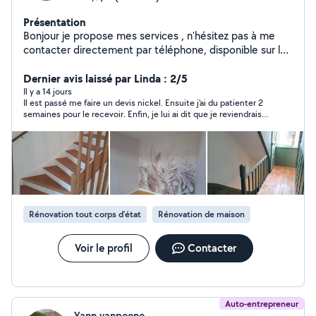
Présentation
Bonjour je propose mes services , n'hésitez pas à me
contacter directement par téléphone, disponible sur le
net . Merci
Dernier avis laissé par Linda : 2/5
Il y a 14 jours
Il est passé me faire un devis nickel. Ensuite j'ai du patienter 2
semaines pour le recevoir. Enfin, je lui ai dit que je reviendrais
vers lui plus tard comme mon projet devait démarrer en mai. Je
lui ai envoyé un message et jamais eu de retour. Donc 🤷
Rénovation tout corps d’état
Rénovation de maison
Voir le profil
Contacter
Auto-entrepreneur
Yann vanpeene