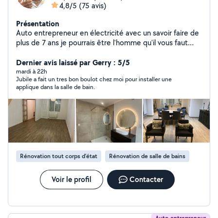
4,8/5
(75 avis)
Présentation
Auto entrepreneur en électricité avec un savoir faire de
plus de 7 ans je pourrais être l'homme qu'il vous faut
pour vos futur chantier ( rénovation électrique / mise
aux normes / vérification de l'installation existant /
Dernier avis laissé par Gerry : 5/5
dépannage ) j'ai aussi une grande expérience dans la
mardi à 22h
Jubile a fait un tres bon boulot chez moi pour installer une
pose des cuisines équipées, Montages des meubles en
applique dans la salle de bain.
kit, bricolage et autres petit travaux Alors n'hésitez pas
à me contacter
Rénovation tout corps d’état
Rénovation de salle de bains
Voir le profil
Contacter
Auto-entrepreneur