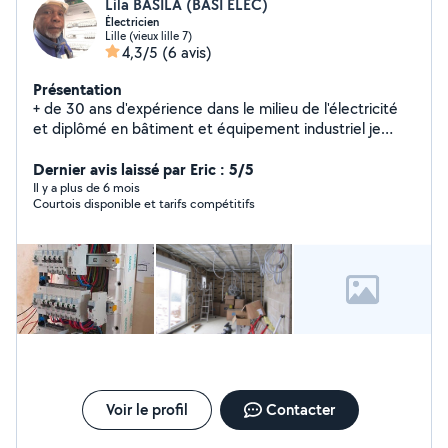
Lila BASILA (BASI ELEC)
Électricien
Lille (vieux lille 7)
4,3/5
(6 avis)
Présentation
+ de 30 ans d'expérience dans le milieu de l'électricité
et diplômé en bâtiment et équipement industriel je
propose mes services en installation d'électricité dans
les maisons, mini boutiques (bâtiments).
Dernier avis laissé par Eric : 5/5
Il y a plus de 6 mois
Courtois disponible et tarifs compétitifs
Voir le profil
Contacter