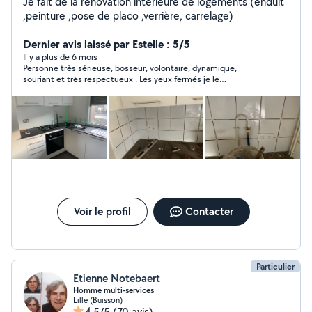
Je fait de la rénovation intérieure de logements (enduit
,peinture ,pose de placo ,verrière, carrelage)
Dernier avis laissé par Estelle : 5/5
Il y a plus de 6 mois
Personne très sérieuse, bosseur, volontaire, dynamique,
souriant et très respectueux . Les yeux fermés je le
recommande à 2000 % ... merci pour le travail
Voir le profil
Contacter
Particulier
Etienne Notebaert
Homme multi-services
Lille (Buisson)
4,5/5
(70 avis)