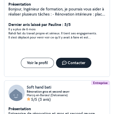
Présentation
Bonjour, Ingénieur de formation, je pourrais vous aider à
réaliser plusieurs tâches : - Rénovation intérieure : placo,
enduit, peinture, carrelage, électricité, plomberie,
montage meuble etc - Jardinage : débroussaillage,
Dernier avis laissé par Pauline : 5/5
tonte, coupe des branches, débarrassage -
Il y a plus de 6 mois
Rahdi fait du travail propre et sérieux. Il tient ses engagements.
Déménagement toute distance - débarrasser vos
Il s’est déplacé pour venir voir ce qu’il y avait à faire et est
encombrants Devis rapide et prix très raisonnables
intervenu très rapidement (un dimanche), ce qui nous a permis
N'hesitez pas
de ne pas décaler la date de pose de notre cuisine. Merci
encore !
Voir le profil
Contacter
Entreprise
Soft hand bati
Rénovation gros et second œuvr
Marcq-en-Barœul (Delcenserie)
5/5
(3 avis)
Présentation
Entreprise de rénovation et gros et second œuvre