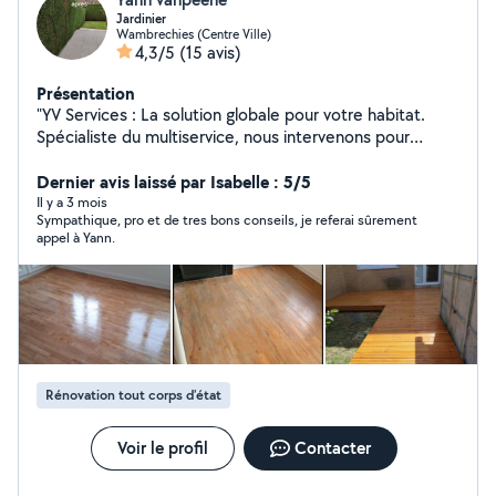
Jardinier
Wambrechies (Centre Ville)
4,3/5
(15 avis)
Présentation
"YV Services : La solution globale pour votre habitat.
Spécialiste du multiservice, nous intervenons pour
l'entretien de vos espaces verts, vos travaux de
peinture et le petit bricolage. Notre engagement : une
Dernier avis laissé par Isabelle : 5/5
intervention rapide et un résultat impeccable pour vous
Il y a 3 mois
Sympathique, pro et de tres bons conseils, je referai sûrement
simplifier la vie au quotidien."
appel à Yann.
Rénovation tout corps d’état
Voir le profil
Contacter