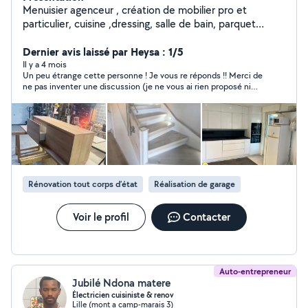
Menuisier agenceur , création de mobilier pro et
particulier, cuisine ,dressing, salle de bain, parquet
terrasse et menuisier général du Btp Instagram /
mamouth_creation pour toutes prise de contact .
Dernier avis laissé par Heysa : 1/5
Il y a 4 mois
Un peu étrange cette personne ! Je vous re réponds !! Merci de
ne pas inventer une discussion (je ne vous ai rien proposé ni
même discuté avec vous) car je vous ai répondu à « avez vous
trouvez une personne » !! Répondez et n’essayez pas de
chercher une autre information donc ma réponse a été : « bon
je viens de mette l’annonce » Donc si vous voyez une mauvaise
repond faut aller alors ailleurs que sur Allo voisin! Je réitère
mon commentaire PERSONNE ÉTRANGE ! A éviter je pense
Rénovation tout corps d’état
Réalisation de garage
Voir le profil
Contacter
Auto-entrepreneur
Jubilé Ndona matere
Électricien cuisiniste & renov
Lille (mont a camp-marais 3)