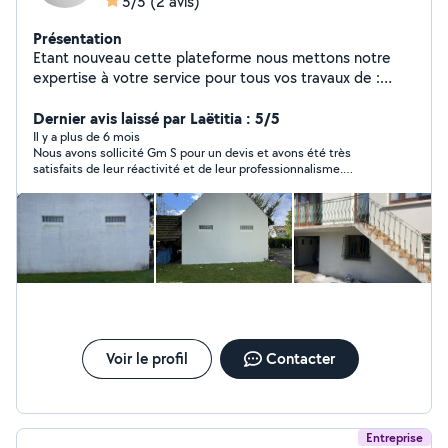
5/5
(2 avis)
Présentation
Etant nouveau cette plateforme nous mettons notre
expertise à votre service pour tous vos travaux de :
Peinture intérieure et extérieure Pose de gouttières
Nettoyage de toiture, façade et pignons Pose de placo
Dernier avis laissé par Laëtitia : 5/5
et application d'enduit Travaux de maçonnerie Nous
Il y a plus de 6 mois
Nous avons sollicité Gm S pour un devis et avons été très
vous garantissons un travail soigné et de qualité.
satisfaits de leur réactivité et de leur professionnalisme.
Contactez-nous dès maintenant pour un devis gratuit !
L’équipe est sympathique, à l’écoute et propose des solutions
Nos réseaux : Instagram : Altis Rénovation Facebook :
adaptées aux besoins. Même si nous ne donnerons pas suite
Altis Rénovation site : altisrenovation
pour le moment, nous gardons précieusement leurs
coordonnées pour l’avenir. Merci pour votre sérieux !
Voir le profil
Contacter
Entreprise