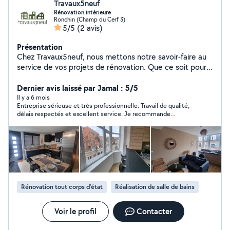
Travaux5neuf
Rénovation intérieure
Ronchin (Champ du Cerf 3)
5/5
(2 avis)
Présentation
Chez Travaux5neuf, nous mettons notre savoir-faire au
service de vos projets de rénovation. Que ce soit pour
une remise à neuf complète ou de petites
améliorations, nous garantissons un travail soigné,
Dernier avis laissé par Jamal : 5/5
respectueux de vos délais et de votre budget.
Il y a 6 mois
Entreprise sérieuse et très professionnelle. Travail de qualité,
délais respectés et excellent service. Je recommande
vivement
Rénovation tout corps d’état
Réalisation de salle de bains
Voir le profil
Contacter