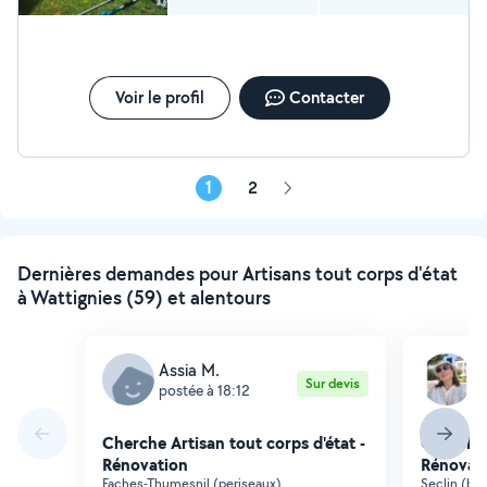
Voir le profil
Contacter
1
2
Page
suivante
Dernières demandes pour Artisans tout corps d'état
à Wattignies (59) et alentours
Assia M.
C
Sur devis
postée à 18:12
p
Cherche Artisan tout corps d'état -
Cherche 
Rénovation
Rénovat
Faches-Thumesnil (periseaux)
Seclin (bu