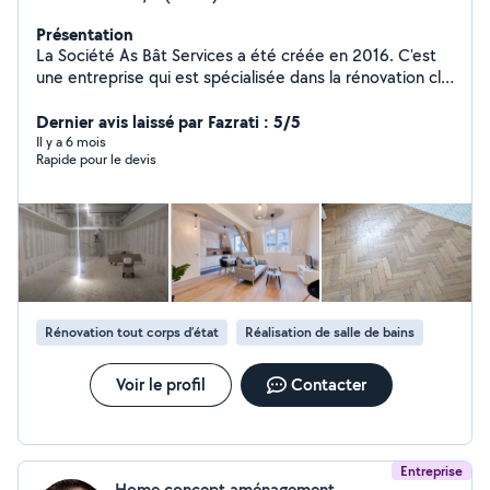
Présentation
La Société As Bât Services a été créée en 2016. C'est
une entreprise qui est spécialisée dans la rénovation clé
en main. C'est le fruit de toutes mes années
d'expériences. Nous réalisons, tous les projets de :
Dernier avis laissé par Fazrati : 5/5
Placo; de carrelage; de salle de bain- douche PMR;
Il y a 6 mois
Rapide pour le devis
Installation des appareils sanitaires. Nous sommes aussi
Fournisseurs de TOUT TYPE DE FENÊTRE SUR MESURE.
Nous sommes au nombre de trois, et nous sommes
tous actifs dans la société.
Rénovation tout corps d’état
Réalisation de salle de bains
Voir le profil
Contacter
Entreprise
Home concept aménagement