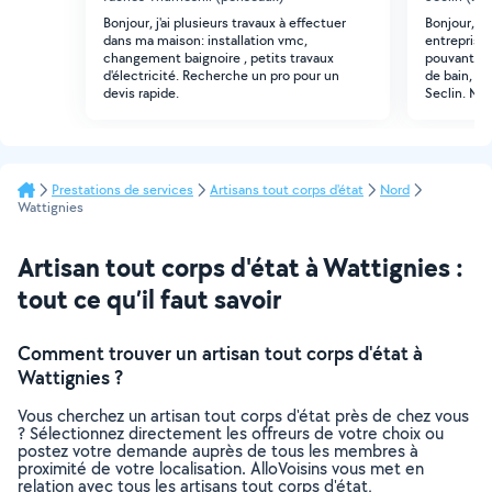
Bonjour, j'ai plusieurs travaux à effectuer
Bonjour, ap
dans ma maison: installation vmc,
entreprise
changement baignoire , petits travaux
pouvant me
d'électricité. Recherche un pro pour un
de bain, c'
devis rapide.
Seclin. Mer
Prestations de services
Artisans tout corps d'état
Nord
Wattignies
Artisan tout corps d'état à Wattignies :
tout ce qu’il faut savoir
Comment trouver un artisan tout corps d'état à
Wattignies ?
Vous cherchez un artisan tout corps d'état près de chez vous
? Sélectionnez directement les offreurs de votre choix ou
postez votre demande auprès de tous les membres à
proximité de votre localisation. AlloVoisins vous met en
relation avec tous les artisans tout corps d'état,