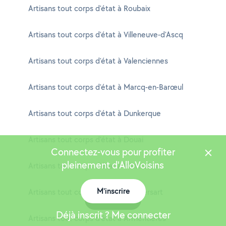
Artisans tout corps d'état à Roubaix
Artisans tout corps d'état à Villeneuve-d'Ascq
Artisans tout corps d'état à Valenciennes
Artisans tout corps d'état à Marcq-en-Barœul
Artisans tout corps d'état à Dunkerque
Artisans tout corps d'état à Douai
Connectez-vous pour profiter
pleinement d'AlloVoisins
Artisans tout corps d'état à Wattrelos
M'inscrire
Artisans tout corps d'état à Lambersart
Carte
Déjà inscrit ? Me connecter
Artisans tout corps d'état à Armentières