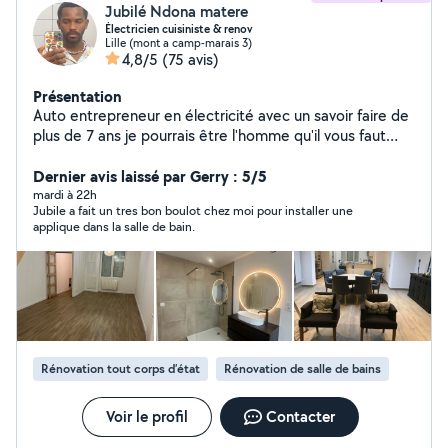
Jubilé Ndona matere
Électricien cuisiniste & renov
Lille (mont a camp-marais 3)
4,8/5
(75 avis)
Présentation
Auto entrepreneur en électricité avec un savoir faire de
plus de 7 ans je pourrais être l'homme qu'il vous faut
pour vos futur chantier ( rénovation électrique / mise
aux normes / vérification de l'installation existant /
Dernier avis laissé par Gerry : 5/5
dépannage ) j'ai aussi une grande expérience dans la
mardi à 22h
Jubile a fait un tres bon boulot chez moi pour installer une
pose des cuisines équipées, Montages des meubles en
applique dans la salle de bain.
kit, bricolage et autres petit travaux Alors n'hésitez pas
à me contacter
Rénovation tout corps d’état
Rénovation de salle de bains
Voir le profil
Contacter