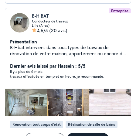
Entreprise
B-H BAT
Conducteur de travaux
Lille (Arras)
4,6/5
(20 avis)
Présentation
B-Hbat intervient dans tous types de travaux de
rénovation de votre maison, appartement ou encore de
votre local d'entreprise sur Lille Métropole : Plâtrerie
Isolation Peinture Jointure Revêtement de sol (Parquet
Dernier avis laissé par Hassein : 5/5
+ carrelage) extension maison Maçonnerie Fourniture et
Il y a plus de 6 mois
travaux effectués en temp et en heure, je recommande.
pose de fenêtres sur mesure
Rénovation tout corps d’état
Réalisation de salle de bains