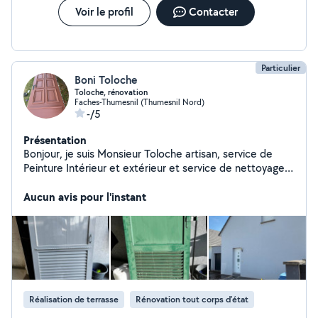
Voir le profil
Contacter
Particulier
Boni Toloche
Toloche, rénovation
Faches-Thumesnil (Thumesnil Nord)
-/5
Présentation
Bonjour, je suis Monsieur Toloche artisan, service de
Peinture Intérieur et extérieur et service de nettoyage,
toiture, façade terrasse sans Karcher avec produit
professionnel et rénovation boiserie, volets en bois,
Aucun avis pour l'instant
encadrement de fenêtre, porte d'entrée, porte de
garage, ma société basée à Wattignies devis et
déplacement gratuit garantie sur facture au moindre
besoin, n'hésitez pas à me contacter prix forfaitaire
o78o633179
Réalisation de terrasse
Rénovation tout corps d’état