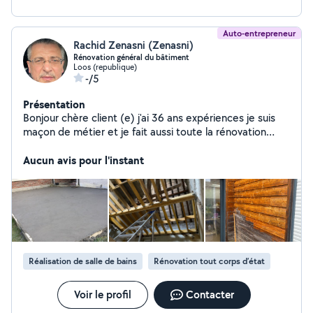
Auto-entrepreneur
Rachid Zenasni (Zenasni)
Rénovation général du bâtiment
Loos (republique)
-/5
Présentation
Bonjour chère client (e) j'ai 36 ans expériences je suis
maçon de métier et je fait aussi toute la rénovation
intérieure, carrelage,Placo enduit peinture pose de
parquet spécialisé en salle de bain travaille méticuleux
Aucun avis pour l'instant
et très soigné et des idée à partager
Réalisation de salle de bains
Rénovation tout corps d’état
Voir le profil
Contacter