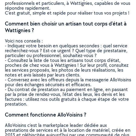
professionnels et particuliers, à Wattignies, capables de vous
répondre rapidement.
C’est gratuit, simple et rapide pour réaliser tous vos projets !
Comment bien choisir un artisan tout corps d'état à
Wattignies ?
Voici nos conseils :
- Indiquez votre besoin en quelques secondes : quel service
recherchez-vous ? Est-ce urgent ? Quel type de prestataire,
particulier ou professionnel, souhaitez-vous ?
- Consultez la liste de tous les artisans tout corps d'état,
proches de chez vous à Wattignies ! Sur leur profil, consultez
les services proposés, les photos de leurs réalisations, les
notes et avis laissés par leurs clients.
- Conversez avec les offreurs depuis la messagerie AlloVoisins
pour des échanges sécurisés et efficaces.
- Du contrat de prestation au paiement en ligne, en passant
par la prise de rendez-vous, l’état des lieux, les devis et les
factures : utilisez nos outils gratuits à chaque étape de votre
prestation.
Comment fonctionne AlloVoisins ?
AlloVoisins c’est la marketplace leader dédiée aux
prestations de services et à la location de matériel, créée en
2013 et plébiscitée aujourd’hui par une communauté de plus