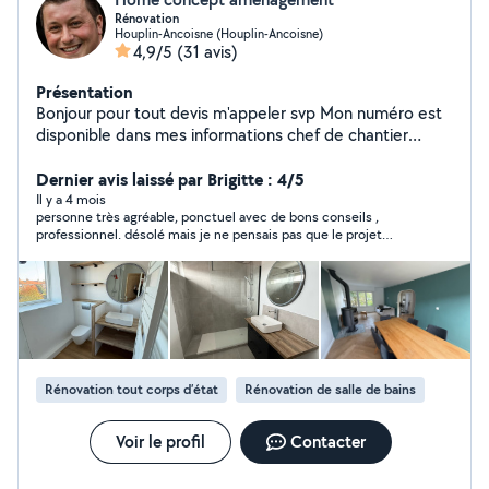
Rénovation
Houplin-Ancoisne (Houplin-Ancoisne)
4,9/5
(31 avis)
Présentation
Bonjour pour tout devis m'appeler svp Mon numéro est
disponible dans mes informations chef de chantier
sachant faire du travaux publics et de la rénovation
bâtiment Resalisation de dalle / carrelage / parquet /
Dernier avis laissé par Brigitte : 4/5
électricité / montage de meuble et cuisine / plâtrerie /
Il y a 4 mois
personne très agréable, ponctuel avec de bons conseils ,
bande calico / ratissage / peinture pavage / enrobé /
professionnel. désolé mais je ne pensais pas que le projet
assainissement / démolition et évacuation Pour toute
serait si onéreux..je nai pas les moyens.. néanmoins cela n'a
demande de devis, N'hésitez pas à m'appeler ou me
rien a voir avec cette entreprise.
faire un sms
Rénovation tout corps d’état
Rénovation de salle de bains
Voir le profil
Contacter