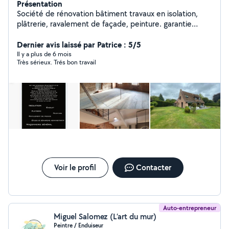
Présentation
Société de rénovation bâtiment travaux en isolation,
plâtrerie, ravalement de façade, peinture. garantie
décanale. avec notre savoir faire et notre
professionnalisme on vous garantie le bon déroulement
Dernier avis laissé par Patrice : 5/5
bien référencier nos prix sont bien étudier on n'est pas
Il y a plus de 6 mois
Très sérieux. Trés bon travail
les moins chère ni les plus chère. niveau qualité prix
irréprochable. contactez nous et vous serez pas déçu
Voir le profil
Contacter
Auto-entrepreneur
Miguel Salomez (L’art du mur)
Peintre / Enduiseur