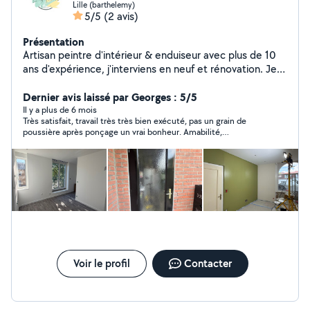
Lille (barthelemy)
5/5
(2 avis)
Présentation
Artisan peintre d'intérieur & enduiseur avec plus de 10
ans d'expérience, j'interviens en neuf et rénovation. Je
réalise tous travaux de peinture intérieure, enduits,
ratissage, pose de bandes (calicot et bandes armées),
Dernier avis laissé par Georges : 5/5
traitement des fissures et préparation complète des
Il y a plus de 6 mois
Très satisfait, travail très très bien exécuté, pas un grain de
supports. Je propose également la pose de papier
poussière après ponçage un vrai bonheur. Amabilité,
peint, fibre de verre ainsi que des travaux de carrelage
ponctualité, professionnalisme au top, merci Sébastien.
selon les projets. Travail soigné, finitions propres et
respect des délais. Devis gratuit après visite du
chantier.
Voir le profil
Contacter