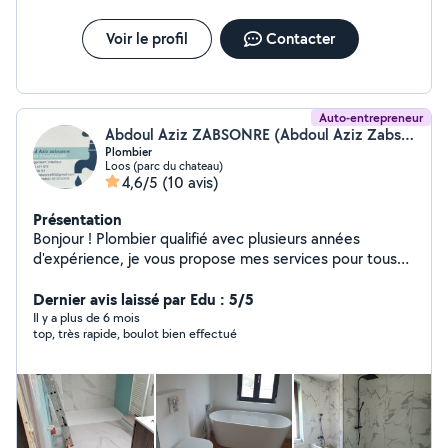
Voir le profil
Contacter
Auto-entrepreneur
Abdoul Aziz ZABSONRE (Abdoul Aziz Zabsonre)
Plombier
Loos (parc du chateau)
4,6/5
(10 avis)
Présentation
Bonjour ! Plombier qualifié avec plusieurs années
d'expérience, je vous propose mes services pour tous
vos travaux et dépannages en plomberie : Mes
prestations : Recherche et réparation de fuites
Dernier avis laissé par Edu : 5/5
Débouchage d'éviers, WC, canalisations Remplacement
Il y a plus de 6 mois
top, très rapide, boulot bien effectué
ou installation de robinetterie, chauffe-eau, WC, lavabos
Création ou rénovation de salle de bains / cuisine
Dépannages urgents ️ Travail sérieux, propre et soigné
Intervention rapide