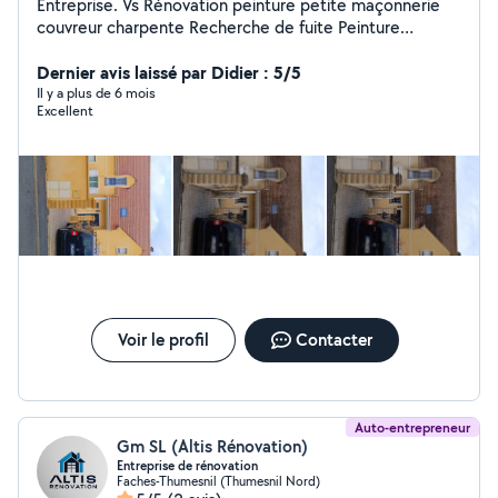
Entreprise. Vs Rénovation peinture petite maçonnerie
couvreur charpente Recherche de fuite Peinture
Intérieur, intérieur extérieur traitement des Moussages,
Toituere hydrofuge Delep 2100
Dernier avis laissé par Didier : 5/5
Il y a plus de 6 mois
Excellent
Voir le profil
Contacter
Auto-entrepreneur
Gm SL (Altis Rénovation)
Entreprise de rénovation
Faches-Thumesnil (Thumesnil Nord)