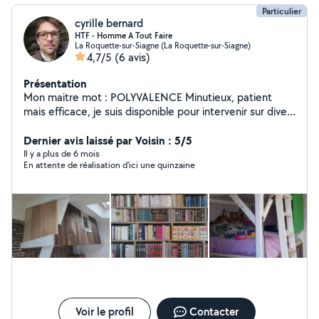
Particulier
cyrille bernard
HTF - Homme A Tout Faire
La Roquette-sur-Siagne (La Roquette-sur-Siagne)
4,7/5
(6 avis)
Présentation
Mon maitre mot : POLYVALENCE Minutieux, patient
mais efficace, je suis disponible pour intervenir sur divers
projets. Mes principaux domaines d'interventions : -
Photographe - infographiste indépendant à Paris
Dernier avis laissé par Voisin : 5/5
pendant +20 ans, photographe des arts décoratifs (le
Il y a plus de 6 mois
En attente de réalisation d'ici une quinzaine
MAD) de l'AFM etc.... Portrait, décoration, packshoot
etc... Mon site en cherchant : "cylimages.free" -
Constructeur Monteur, décorateur un parcours varié
dans le bois, la décoration d'intérieur et l'aménagement
avec le studio Publimages à Paris mais aussi dans la
construction de maison ossature bois avec le groupe
Hej'France et la charpente avec le groupe
DécoCharpente. - Formateur, accompagnateur.
J'interviens sur toutes les plateformes numériques,
(MAC, PC, Ipad, Android etc...). CNFS pendant 2 ans à
Agde avec la Médiathèque Agathoise et 8 en
Voir le profil
Contacter