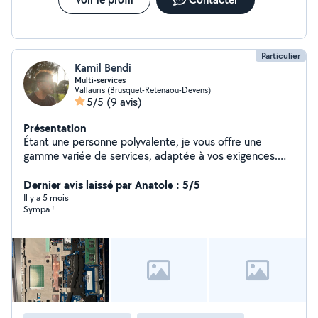
Particulier
Kamil Bendi
Multi-services
Vallauris (Brusquet-Retenaou-Devens)
5/5
(9 avis)
Présentation
Étant une personne polyvalente, je vous offre une
gamme variée de services, adaptée à vos exigences.
Que ce soit pour un dépannage informatique, une
assistance, du soutien scolaire, une livraison, une
Dernier avis laissé par Anatole : 5/5
réparation, du jardinage ou de l'entretien piscine, je
Il y a 5 mois
Sympa !
saurai faire preuve de rigueur et de sérieux pour vous
aider et vous simplifier le quotidien. N'hésitez pas à me
contacter, je serai ravi de pouvoir vous apporter mon
aide. À bientôt. Kamil.