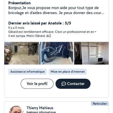
Présentation
Bonjour,Je vous propose mon aide pour tout type de
bricolage et d'aides diverses. Je peux donner des cours
d'informatique sur Mac et PC, effectuer des
dépannages et récupérer des données. Cordialement
Dernier avis laissé par Anatole : 5/5
Il y a 5 mois
Gérard est terriblement efficace. C'est un professionnel et en +
il est sympa. Merci Gérard. 🙏🍾
Assistance informatique
Mise en place d'internet
Voir le profil
Contacter
Particulier
Thierry Mahieux
Ingénieur informatique