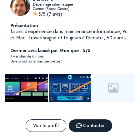
Dépannage informatique
Cannes (Bocca Centre)
5/5
(7 avis)
Présentation
15 ans d'expérience dans maintenance informatique, Pc
et Mac . travail soigné et toujours à l'écoute , 60 euros
Forfait déplacement et réparation ( hors pièces ) sur 06
et 83
Dernier avis laissé par Monique : 5/5
Il y a plus de 6 mois
Une prochaine fois peut-être !
Voir le profil
Contacter