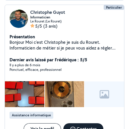
Particulier
Christophe Guyot
Informaticien
Le Rouret (Le Rouret)
5/5
(3 avis)
Présentation
Bonjour Moi c'est Christophe je suis du Rouret.
Informaticien de métier si je peux vous aidez a régler
vos soucis c'est avec grand plaisir. N'hésitez pas à me
contacter.
Dernier avis laissé par Frédérique : 5/5
Il y a plus de 6 mois
Ponctuel, efficace, professionnel
Assistance informatique
Voir le profil
Contacter