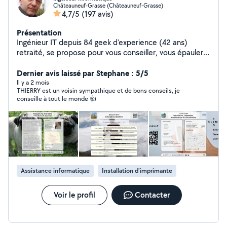
Châteauneuf-Grasse (Châteauneuf-Grasse)
4,7/5
(197 avis)
Présentation
Ingénieur IT depuis 84 geek d'experience (42 ans)
retraité, se propose pour vous conseiller, vous épauler ,
pour dépanner réparer vos équipements ou votre
réseau domestique .Bref vous aider dans toutes les
Dernier avis laissé par Stephane : 5/5
matières technologiques : informatique , télé
Il y a 2 mois
THIERRY est un voisin sympathique et de bons conseils, je
connectée, wifi cpl réseau domestique imprimantes,
conseille à tout le monde 👍
smartphone, sites web , fiche Google business (depuis
94 soit 32 ans), prodigue également un cours de
vulgarisation de l'informatique en 10h adaptable à tout
niveau
Assistance informatique
Installation d'imprimante
Voir le profil
Contacter