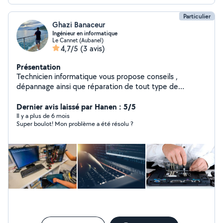
Particulier
Ghazi Banaceur
Ingénieur en informatique
Le Cannet (Aubanel)
4,7/5
(3 avis)
Présentation
Technicien informatique vous propose conseils ,
dépannage ainsi que réparation de tout type de
matériels informatique ( pc fixe , pc portable ,
téléphone selon problème...)
Dernier avis laissé par Hanen : 5/5
Il y a plus de 6 mois
Super boulot! Mon problème a été résolu ?