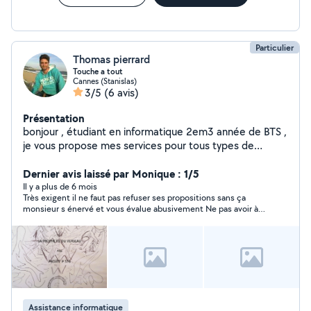
association avec Science Ouverte à Drancy N'hésitez
pas à me contacter pour tous renseignements, au
plaisir.
Particulier
Thomas pierrard
Touche a tout
Cannes (Stanislas)
3/5
(6 avis)
Présentation
bonjour , étudiant en informatique 2em3 année de BTS ,
je vous propose mes services pour tous types de
services internet , développement de sites web ,
créations de réseaux professionnel d'entreprise ou
Dernier avis laissé par Monique : 1/5
développement d'interface informatique .
Il y a plus de 6 mois
Très exigent il ne faut pas refuser ses propositions sans ça
Jepeuxegalementoptimisetvotreordinateurouchercher
monsieur s énervé et vous évalue abusivement Ne pas avoir à
lesoogicielsoptimalesaubonfonctionnement de votre
faire à se personnage quand je vois ses évaluations beaucoup
entreprise.
se plaignent ???
Assistance informatique