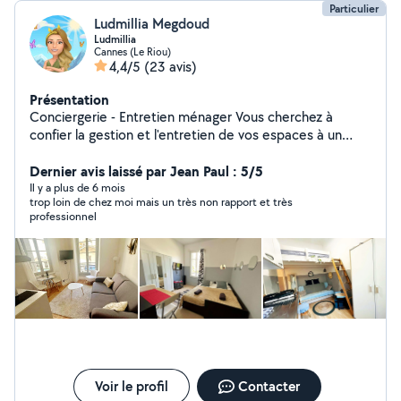
Particulier
Ludmillia Megdoud
Ludmillia
Cannes (Le Riou)
4,4/5
(23 avis)
Présentation
Conciergerie - Entretien ménager Vous cherchez à
confier la gestion et l'entretien de vos espaces à un
professionnel de confiance ? Je suis la solution ! Avec
une passion pour l'organisation et la propreté, que ce
Dernier avis laissé par Jean Paul : 5/5
soit pour un petit appartement cosy ou une villa de luxe,
Il y a plus de 6 mois
trop loin de chez moi mais un très non rapport et très
je m'engage à simplifier votre quotidien en transformant
professionnel
chaque coin de votre intérieur en un lieu accueillant et
sans stress. Photo / mise en ligne de l'annonce - Gestion
des réservations - Accueil des locataires - Remise des
clés - Assistance séjour - Entretien - Ménage ... Votre
espace est ma priorité ! Déléguez, détendez-vous, et
laissez-moi en prendre soin parce que chaque détail
compte ! Contactez-moi pour un devis au 643768648.
Voir le profil
Contacter