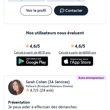
Formation à l'utilisation d'outils informatiques Et bien
d'autres services, n'hésitez pas à me contacter. Je suis
disponible, réactif et à l'écoute de vos besoins. Mon
Voir le profil
Contacter
objectif est de vous apporter des solutions efficaces et
durables, en toute transparence.
Nos utilisateurs nous évaluent
4,6/5
4,6/5
Calculé à partir de 48731 avis
Calculé à partir de 66000 avis
Auto-entrepreneur
Sarah Cohen (3A Services)
Vallauris (Brusquet-Retenaou-Devens)
4,7/5
(24 avis)
Présentation
Je peux aider à effectuer des démarches