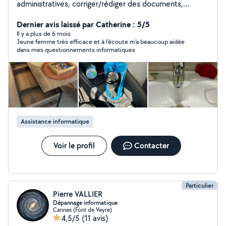
administratives, corriger/rédiger des documents,
apporter des bases bureautiques, effectuer des petits
travaux de bricolage, monter ou participer au montage
Dernier avis laissé par Catherine : 5/5
d'un meuble et également garder des animaux.
Il y a plus de 6 mois
Jeune femme très efficace et à l’écoute m’a beaucoup aidée
Également soulager la partie administrative d'un artisan
dans mes questionnements informatiques
(factures/devis). Attention si votre ville se trouve en
dehors de mon périmètre je ne peux pas répondre à
votre demande (blocage allo voisins)
Assistance informatique
Voir le profil
Contacter
Particulier
Pierre VALLIER
Dépannage informatique
Cannes (Font de Veyre)
4,5/5
(11 avis)