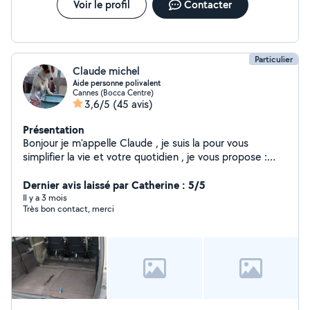
Voir le profil
Contacter
Particulier
Claude michel
Aide personne polivalent
Cannes (Bocca Centre)
3,6/5
(45 avis)
Présentation
Bonjour je m'appelle Claude , je suis la pour vous
simplifier la vie et votre quotidien , je vous propose :
Chauffeur Covoiturage Électricité Jardinage Entretient
maison / villa / appartement Garde de chiens Merci de
Dernier avis laissé par Catherine : 5/5
m'avoir lue et à bientôt :) Voici mon numéro de
Il y a 3 mois
Très bon contact, merci
téléphone : 0613200727