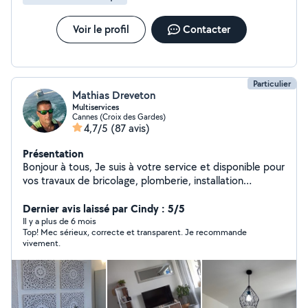
Voir le profil
Contacter
Particulier
Mathias Dreveton
Multiservices
Cannes (Croix des Gardes)
4,7/5
(87 avis)
Présentation
Bonjour à tous, Je suis à votre service et disponible pour
vos travaux de bricolage, plomberie, installation
électrique, montage de meubles, location de matériels
et transport de charges lourdes. Après trois maisons
Dernier avis laissé par Cindy : 5/5
d'expérience, je touche à tout et propose mes services
Il y a plus de 6 mois
Top! Mec sérieux, correcte et transparent. Je recommande
pour vous rendre service. Au plaisir de vous rencontrer.
vivement.
Mathias