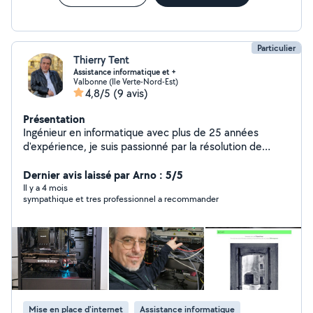
PIVOT) Orthographe, syntaxe, mise en forme,
composition. Cours de piano et de musique OFFICIER
RESERVE DE L'ARMEE DE L'AIR
Particulier
Thierry Tent
Assistance informatique et +
Valbonne (Ile Verte-Nord-Est)
4,8/5
(9 avis)
Présentation
Ingénieur en informatique avec plus de 25 années
d'expérience, je suis passionné par la résolution de
problèmes et l'aide aux autres. Je suis ravi de mettre
mes compétences à votre service sur AlloVoisins. Que
Dernier avis laissé par Arno : 5/5
vous ayez besoin d'un dépannage informatique rapide,
Il y a 4 mois
sympathique et tres professionnel a recommander
d'une installation de matériel, de conseils personnalisés
ou de la création de votre site web, je suis là pour vous
accompagner. Mes services : - Dépannage informatique
(PC, Mac, smartphones, tablettes) - Installation et
configuration de matériel (ordinateurs, imprimantes,
réseaux) - Conseils personnalisés (choix de matériel,
logiciels, sécurité informatique) - Création et
maintenance de sites web (WordPress, Joomla, Wix) -
Mise en place d'internet
Assistance informatique