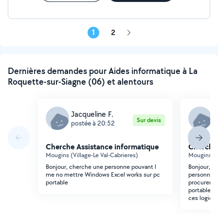
1
2
Page
suivante
Dernières demandes pour Aides informatique à La
Roquette-sur-Siagne (06) et alentours
Jacqueline F.
J
Sur devis
postée à 20:52
p
Cherche Assistance informatique
Cherche 
Mougins (Village-Le Val-Cabrieres)
Mougins (V
Bonjour, cherche une personne pouvant l
Bonjour, r
me no mettre Windows Excel works sur pc
personne d
portable
procurer s
portable le
ces logicie