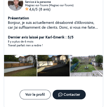
Service à la personne
Magnac-sur-Touvre (Magnac-sur-Touvre)
4,6/5
(8 avis)
Présentation
Bonjour, je suis actuellement désabonné d'Allovoisins,
car j'ai suffisamment de clients. Donc, si vous me faites
une demande privée, je ne pourrai pas vous répondre
sur le site. Cordialement, Monsieur Judd.
Dernier avis laissé par Karl-Emerik : 5/5
Il y a plus de 6 mois
Travail parfait rien a redire !
Voir le profil
Contacter