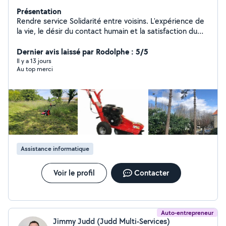
Présentation
Rendre service Solidarité entre voisins. L'expérience de
la vie, le désir du contact humain et la satisfaction du
voisin qui fait appel à moi. Rendre service ne veut pas
dire gratuité.....
Dernier avis laissé par Rodolphe : 5/5
Il y a 13 jours
Au top merci
Assistance informatique
Voir le profil
Contacter
Auto-entrepreneur
Jimmy Judd (Judd Multi-Services)