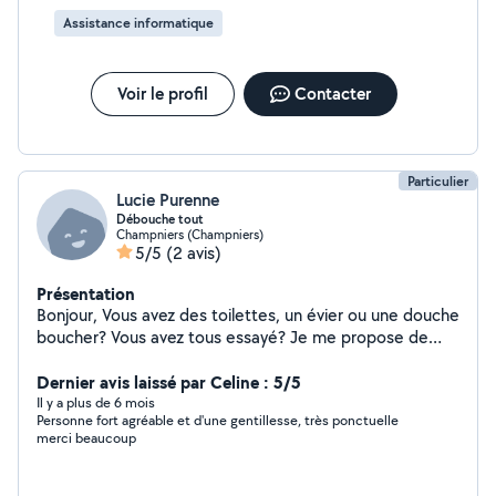
Assistance informatique
Voir le profil
Contacter
Particulier
Lucie Purenne
Débouche tout
Champniers (Champniers)
5/5
(2 avis)
Présentation
Bonjour, Vous avez des toilettes, un évier ou une douche
boucher? Vous avez tous essayé? Je me propose de
venir avec une pompe virax, un outil professionnel de
plombier pour vous déboucher sa en moins de deux!
Dernier avis laissé par Celine : 5/5
Prix à voir ensemble
Il y a plus de 6 mois
Personne fort agréable et d'une gentillesse, très ponctuelle
merci beaucoup