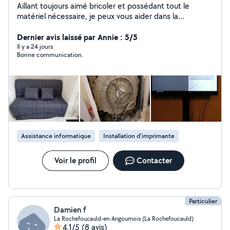
Aillant toujours aimé bricoler et possédant tout le
matériel nécessaire, je peux vous aider dans la
réalisation de menus bricolages, installation de meubles,
informatique, web ou tout autre selon vos besoins ...
Dernier avis laissé par Annie : 5/5
attentif et rigoureux, je prendrais à coeur les tâches que
Il y a 24 jours
Bonne communication.
vous me confierez.
Assistance informatique
Installation d'imprimante
Voir le profil
Contacter
Particulier
Damien f
La Rochefoucauld-en-Angoumois (La Rochefoucauld)
4,1/5
(8 avis)