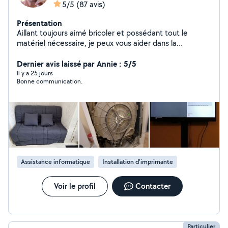
5/5
(87 avis)
Présentation
Aillant toujours aimé bricoler et possédant tout le
matériel nécessaire, je peux vous aider dans la
réalisation de menus bricolages, installation de meubles,
informatique, web ou tout autre selon vos besoins ...
Dernier avis laissé par Annie : 5/5
attentif et rigoureux, je prendrais à coeur les tâches que
Il y a 25 jours
Bonne communication.
vous me confierez.
Assistance informatique
Installation d'imprimante
Voir le profil
Contacter
Particulier