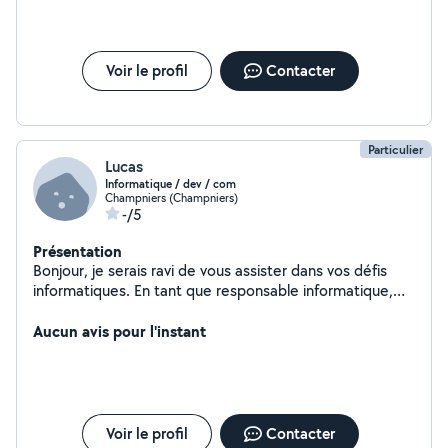
Voir le profil
Contacter
Particulier
Lucas
Informatique / dev / com
Champniers (Champniers)
-/5
Présentation
Bonjour, je serais ravi de vous assister dans vos défis
informatiques. En tant que responsable informatique,
développeur web et responsable communication pour
un grand groupe basé à Angoulême, j'apporte une
Aucun avis pour l'instant
expertise complète pour répondre à vos besoins.
Voir le profil
Contacter