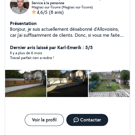
Service à la personne
Magnac-sur-Touvre (Magnac-sur-Touvre)
4,6/5
(8 avis)
Présentation
Bonjour, je suis actuellement désabonné d'Allovoisins,
car j'ai suffisamment de clients. Donc, si vous me faites
une demande privée, je ne pourrai pas vous répondre
sur le site. Cordialement, Monsieur Judd.
Dernier avis laissé par Karl-Emerik : 5/5
Il y a plus de 6 mois
Travail parfait rien a redire !
Voir le profil
Contacter