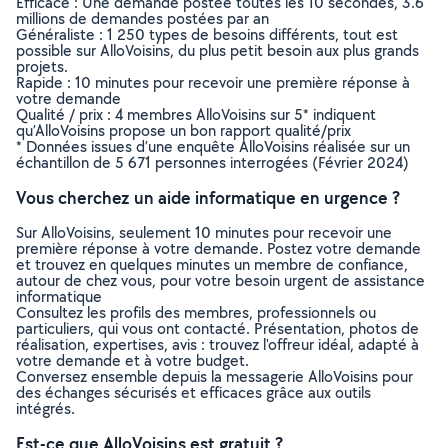
Efficace : Une demande postée toutes les 10 secondes, 3.6
millions de demandes postées par an
Généraliste : 1 250 types de besoins différents, tout est
possible sur AlloVoisins, du plus petit besoin aux plus grands
projets.
Rapide : 10 minutes pour recevoir une première réponse à
votre demande
Qualité / prix : 4 membres AlloVoisins sur 5* indiquent
qu’AlloVoisins propose un bon rapport qualité/prix
* Données issues d’une enquête AlloVoisins réalisée sur un
échantillon de 5 671 personnes interrogées (Février 2024)
Vous cherchez un aide informatique en urgence ?
Sur AlloVoisins, seulement 10 minutes pour recevoir une
première réponse à votre demande. Postez votre demande
et trouvez en quelques minutes un membre de confiance,
autour de chez vous, pour votre besoin urgent de assistance
informatique
Consultez les profils des membres, professionnels ou
particuliers, qui vous ont contacté. Présentation, photos de
réalisation, expertises, avis : trouvez l'offreur idéal, adapté à
votre demande et à votre budget.
Conversez ensemble depuis la messagerie AlloVoisins pour
des échanges sécurisés et efficaces grâce aux outils
intégrés.
Est-ce que AlloVoisins est gratuit ?