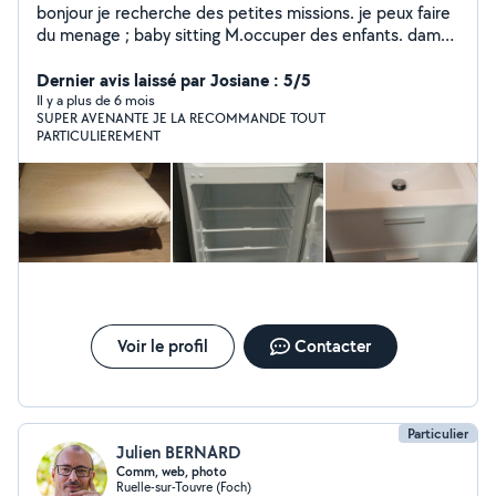
bonjour je recherche des petites missions. je peux faire
du menage ; baby sitting M.occuper des enfants. dame
de compagnie animation aupres de spersonne agee les
courses Je peu prendre votre repassage et le faire.
Dernier avis laissé par Josiane : 5/5
Vous le.ramner. les balades m occuper des enfants
Il y a plus de 6 mois
SUPER AVENANTE JE LA RECOMMANDE TOUT
surveillante de nuit Accueillir. Accompagner. Chantier de
PARTICULIEREMENT
peinture. Je peu laver vos voitures extérieur. Et
interieur. Classer des dossiers informatique. Faites des
lettres de motivations. Petit. Dépannage informatique.
Petit travaux de plomberie je suis a votre service;
Voir le profil
Contacter
Particulier
Julien BERNARD
Comm, web, photo
Ruelle-sur-Touvre (Foch)