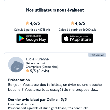
Nos utilisateurs nous évaluent
4,6/5
4,6/5
Calculé à partir de 48731 avis
Calculé à partir de 66000 avis
Particulier
Lucie Purenne
Débouche tout
Champniers (Champniers)
5/5
(2 avis)
Présentation
Bonjour, Vous avez des toilettes, un évier ou une douche
boucher? Vous avez tous essayé? Je me propose de
venir avec une pompe virax, un outil professionnel de
plombier pour vous déboucher sa en moins de deux!
Dernier avis laissé par Celine : 5/5
Prix à voir ensemble
Il y a plus de 6 mois
Personne fort agréable et d'une gentillesse, très ponctuelle