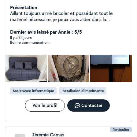
Présentation
Aillant toujours aimé bricoler et possédant tout le
matériel nécessaire, je peux vous aider dans la
réalisation de menus bricolages, installation de meubles,
informatique, web ou tout autre selon vos besoins ...
Dernier avis laissé par Annie : 5/5
attentif et rigoureux, je prendrais à coeur les tâches que
Il y a 24 jours
Bonne communication.
vous me confierez.
Assistance informatique
Installation d'imprimante
Voir le profil
Contacter
Particulier
Jérémie Camus