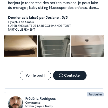
bonjour je recherche des petites missions. je peux faire
du menage ; baby sitting M.occuper des enfants. dame
de compagnie animation aupres de spersonne agee les
courses Je peu prendre votre repassage et le faire.
Dernier avis laissé par Josiane : 5/5
Vous le.ramner. les balades m occuper des enfants
Il y a plus de 6 mois
SUPER AVENANTE JE LA RECOMMANDE TOUT
surveillante de nuit Accueillir. Accompagner. Chantier de
PARTICULIEREMENT
peinture. Je peu laver vos voitures extérieur. Et
interieur. Classer des dossiers informatique. Faites des
lettres de motivations. Petit. Dépannage informatique.
Petit travaux de plomberie je suis a votre service;
Voir le profil
Contacter
Particulier
Frédéric Rodrigues
Commercial
Soyaux (Soyaux Nord)