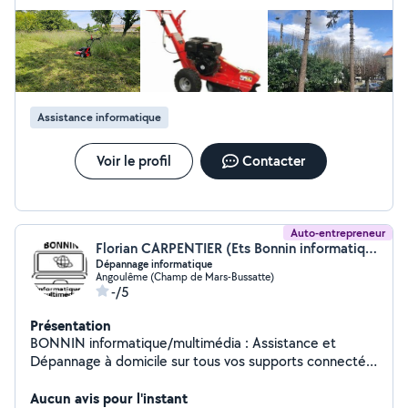
Assistance informatique
Voir le profil
Contacter
Auto-entrepreneur
Florian CARPENTIER (Ets Bonnin informatique/dépannage /médias)
Dépannage informatique
Angoulême (Champ de Mars-Bussatte)
-/5
Présentation
BONNIN informatique/multimédia : Assistance et
Dépannage à domicile sur tous vos supports connectés.
9h/19 h non-stop, du lundi au samedi. RAPIDITÉ ET
EFFICACITÉ. Conditions préférentielles pour les seniors
Aucun avis pour l'instant