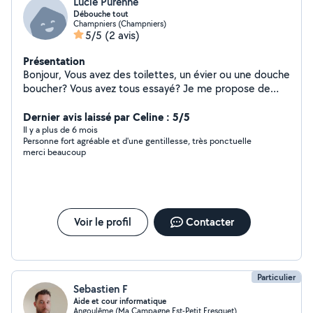
Lucie Purenne
Débouche tout
Champniers (Champniers)
5/5
(2 avis)
Présentation
Bonjour, Vous avez des toilettes, un évier ou une douche
boucher? Vous avez tous essayé? Je me propose de
venir avec une pompe virax, un outil professionnel de
plombier pour vous déboucher sa en moins de deux!
Dernier avis laissé par Celine : 5/5
Prix à voir ensemble
Il y a plus de 6 mois
Personne fort agréable et d'une gentillesse, très ponctuelle
merci beaucoup
Voir le profil
Contacter
Particulier
Sebastien F
Aide et cour informatique
Angoulême (Ma Campagne Est-Petit Fresquet)