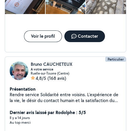
Voir le profil
Contacter
Particulier
Bruno CAUCHETEUX
A votre service
Ruelle-sur-Touvre (Centre)
4,8/5
(168 avis)
Présentation
Rendre service Solidarité entre voisins. L'expérience de
la vie, le désir du contact humain et la satisfaction du
voisin qui fait appel à moi. Rendre service ne veut pas
dire gratuité.....
Dernier avis laissé par Rodolphe : 5/5
Il y a 14 jours
Au top merci