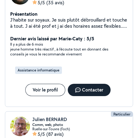
5/5
(35 avis)
Présentation
J'habite sur soyaux. Je suis plutôt débrouillard et touche
à tout. J ai été prof et j ai des horaires assez flexibles...
alors n hésitez pas!
Dernier avis laissé par Marie-Caty : 5/5
Il y a plus de 6 mois
jeune homme très réactif , à l'écoute tout en donnant des
conseils je vous le recommande vivement
Assistance informatique
Voir le profil
Contacter
Particulier
Julien BERNARD
Comm, web, photo
Ruelle-sur-Touvre (Foch)
5/5
(87 avis)