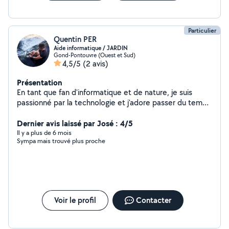
Particulier
Quentin PER
Aide informatique / JARDIN
Gond-Pontouvre (Ouest et Sud)
4,5/5
(2 avis)
Présentation
En tant que fan d'informatique et de nature, je suis
passionné par la technologie et j'adore passer du temps
en plein air, en harmonie avec la nature. La combinaison
de ces deux intérêts me donne une perspective unique
Dernier avis laissé par José : 4/5
sur la façon dont la technologie peut être utilisée pour
Il y a plus de 6 mois
Sympa mais trouvé plus proche
préserver notre environnement et améliorer notre
relation avec la nature.
Voir le profil
Contacter