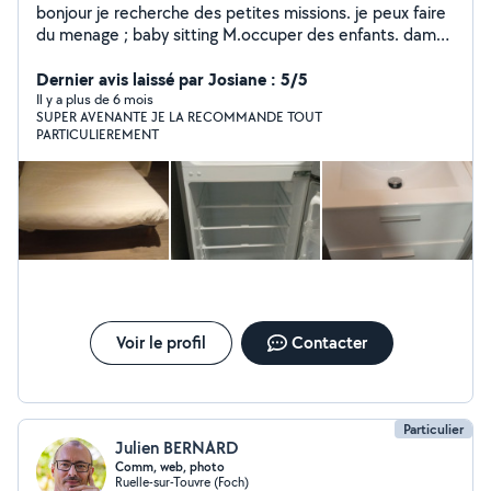
bonjour je recherche des petites missions. je peux faire
du menage ; baby sitting M.occuper des enfants. dame
de compagnie animation aupres de spersonne agee les
courses Je peu prendre votre repassage et le faire.
Dernier avis laissé par Josiane : 5/5
Vous le.ramner. les balades m occuper des enfants
Il y a plus de 6 mois
SUPER AVENANTE JE LA RECOMMANDE TOUT
surveillante de nuit Accueillir. Accompagner. Chantier de
PARTICULIEREMENT
peinture. Je peu laver vos voitures extérieur. Et
interieur. Classer des dossiers informatique. Faites des
lettres de motivations. Petit. Dépannage informatique.
Petit travaux de plomberie je suis a votre service;
Voir le profil
Contacter
Particulier
Julien BERNARD
Comm, web, photo
Ruelle-sur-Touvre (Foch)