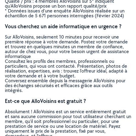
Qualité / prix : 4 membres AlloVoisins sur 5* indiquent
qu’AlloVoisins propose un bon rapport qualité/prix
* Données issues d’une enquête AlloVoisins réalisée sur un
échantillon de 5 671 personnes interrogées (Février 2024)
Vous cherchez un aide informatique en urgence ?
Sur AlloVoisins, seulement 10 minutes pour recevoir une
première réponse à votre demande. Postez votre demande
et trouvez en quelques minutes un membre de confiance,
autour de chez vous, pour votre besoin urgent de assistance
informatique
Consultez les profils des membres, professionnels ou
particuliers, qui vous ont contacté. Présentation, photos de
réalisation, expertises, avis : trouvez l'offreur idéal, adapté à
votre demande et à votre budget.
Conversez ensemble depuis la messagerie AlloVoisins pour
des échanges sécurisés et efficaces grâce aux outils
intégrés.
Est-ce que AlloVoisins est gratuit ?
Absolument ! AlloVoisins est un service entièrement gratuit
et sans aucune commission pour tout utilisateur cherchant un
membre, qu’il soit professionnel ou particulier, pour une
prestation de service ou une location de matériel. Payez
uniquement le prix de la prestation, fixé par vous,
demandeur, et l’offreur.