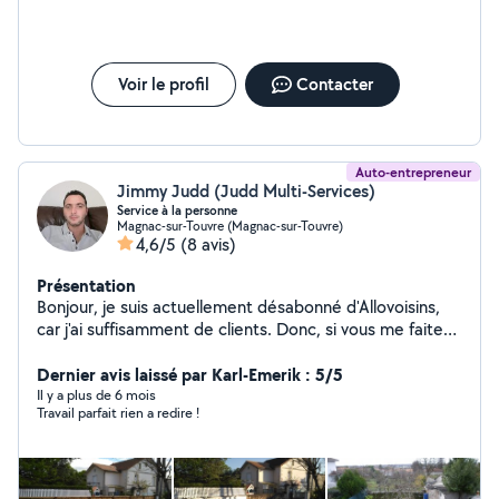
Voir le profil
Contacter
Auto-entrepreneur
Jimmy Judd (Judd Multi-Services)
Service à la personne
Magnac-sur-Touvre (Magnac-sur-Touvre)
4,6/5
(8 avis)
Présentation
Bonjour, je suis actuellement désabonné d'Allovoisins,
car j'ai suffisamment de clients. Donc, si vous me faites
une demande privée, je ne pourrai pas vous répondre
sur le site. Cordialement, Monsieur Judd.
Dernier avis laissé par Karl-Emerik : 5/5
Il y a plus de 6 mois
Travail parfait rien a redire !