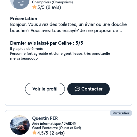
Champniers (Champniers)
5/5
(2 avis)
Présentation
Bonjour, Vous avez des toilettes, un évier ou une douche
boucher? Vous avez tous essayé? Je me propose de
venir avec une pompe virax, un outil professionnel de
plombier pour vous déboucher sa en moins de deux!
Dernier avis laissé par Celine : 5/5
Prix à voir ensemble
Il y a plus de 6 mois
Personne fort agréable et d'une gentillesse, très ponctuelle
merci beaucoup
Voir le profil
Contacter
Particulier
Quentin PER
Aide informatique / JARDIN
Gond-Pontouvre (Ouest et Sud)
4,5/5
(2 avis)