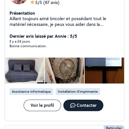
5/5
(87 avis)
Présentation
Aillant toujours aimé bricoler et possédant tout le
matériel nécessaire, je peux vous aider dans la
réalisation de menus bricolages, installation de meubles,
informatique, web ou tout autre selon vos besoins ...
Dernier avis laissé par Annie : 5/5
attentif et rigoureux, je prendrais à coeur les tâches que
Il y a 24 jours
Bonne communication.
vous me confierez.
Assistance informatique
Installation d'imprimante
Voir le profil
Contacter
Particulier