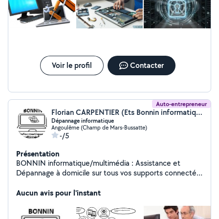
Voir le profil
Contacter
Auto-entrepreneur
Florian CARPENTIER (Ets Bonnin informatique/dépannage /médias)
Dépannage informatique
Angoulême (Champ de Mars-Bussatte)
-/5
Présentation
BONNIN informatique/multimédia : Assistance et
Dépannage à domicile sur tous vos supports connectés.
9h/19 h non-stop, du lundi au samedi. RAPIDITÉ ET
EFFICACITÉ. Conditions préférentielles pour les seniors
Aucun avis pour l'instant
et les associations. Tarif : 18 de l'heure ou sur devis