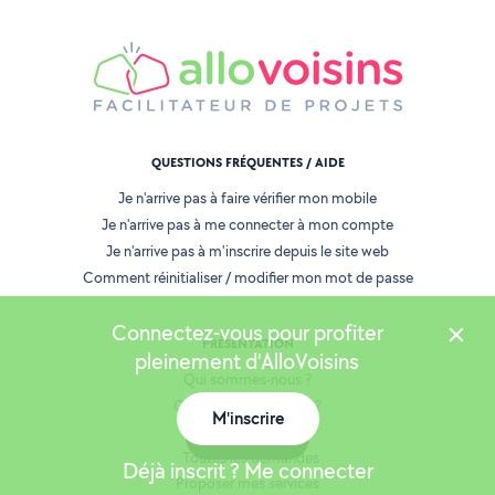
QUESTIONS FRÉQUENTES / AIDE
Je n'arrive pas à faire vérifier mon mobile
Je n'arrive pas à me connecter à mon compte
Je n'arrive pas à m'inscrire depuis le site web
Comment réinitialiser / modifier mon mot de passe
Connectez-vous pour profiter
PRÉSENTATION
pleinement d'AlloVoisins
Qui sommes-nous ?
Comment ça marche ?
M'inscrire
AlloVoisins Pro
Carte
Toutes les demandes
Déjà inscrit ? Me connecter
Proposer mes services