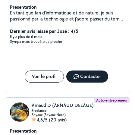
Présentation
En tant que fan d'informatique et de nature, je suis
passionné par la technologie et j'adore passer du temps
en plein air, en harmonie avec la nature. La combinaison
de ces deux intérêts me donne une perspective unique
Dernier avis laissé par José : 4/5
sur la façon dont la technologie peut être utilisée pour
Il y a plus de 6 mois
Sympa mais trouvé plus proche
préserver notre environnement et améliorer notre
relation avec la nature.
Voir le profil
Contacter
Auto-entrepreneur
Arnaud D (ARNAUD DELAGE)
Freelance
Soyaux (Soyaux Nord)
4,6/5
(20 avis)
Présentation