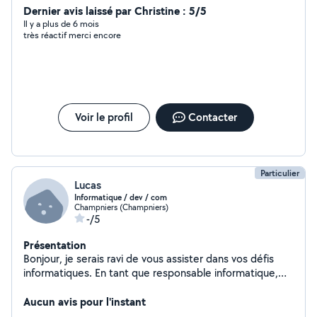
Dernier avis laissé par Christine : 5/5
Il y a plus de 6 mois
très réactif merci encore
Voir le profil
Contacter
Particulier
Lucas
Informatique / dev / com
Champniers (Champniers)
-/5
Présentation
Bonjour, je serais ravi de vous assister dans vos défis
informatiques. En tant que responsable informatique,
développeur web et responsable communication pour
un grand groupe basé à Angoulême, j'apporte une
Aucun avis pour l'instant
expertise complète pour répondre à vos besoins.