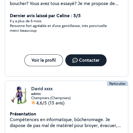
boucher? Vous avez tous essayé? Je me propose de
venir avec une pompe virax, un outil professionnel de
plombier pour vous déboucher sa en moins de deux!
Dernier avis laissé par Celine : 5/5
Prix à voir ensemble
Il y a plus de 6 mois
Personne fort agréable et d'une gentillesse, très ponctuelle
merci beaucoup
Voir le profil
Contacter
Particulier
David xxxx
admin
Champniers (Champniers)
4,6/5
(13 avis)
Présentation
Compétences en informatique, bûcheronnage. Je
dispose de pas mal de matériel pour broyer, évacuer,
livrer ou transporter.