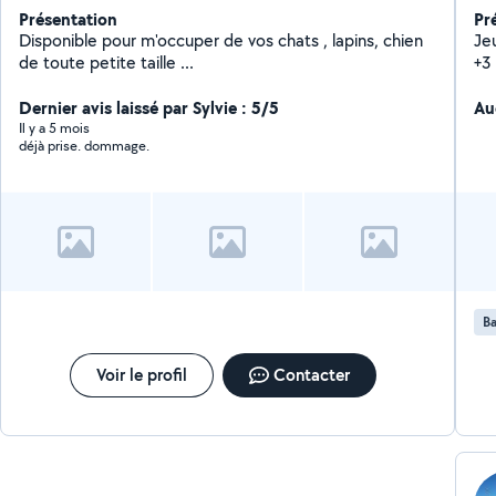
Présentation
Pr
Disponible pour m'occuper de vos chats , lapins, chien
Je
de toute petite taille ...
+3
eu 
Dernier avis laissé par Sylvie : 5/5
me
Au
moi
Il y a 5 mois
déjà prise. dommage.
ans
au
par
Ba
Voir le profil
Contacter