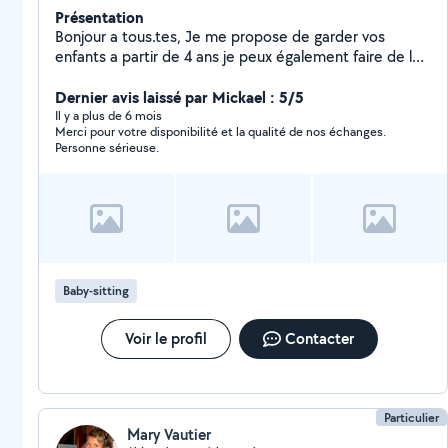
Présentation
Bonjour a tous.tes, Je me propose de garder vos
enfants a partir de 4 ans je peux également faire de l
aide aux devoirs (primaire, collège) De plus, je peux
promener vos animaux ou les garder à votre domicile
Dernier avis laissé par Mickael : 5/5
ou chez moi. Enfin, je peux faire le ménage à votre
Il y a plus de 6 mois
Merci pour votre disponibilité et la qualité de nos échanges.
domicile ou accompagner vos parents ages a des
Personne sérieuse.
rendez vous médicaux par exemple Au plaisir de vous
lire, Cordialement, Marion
Baby-sitting
Voir le profil
Contacter
Particulier
Mary Vautier