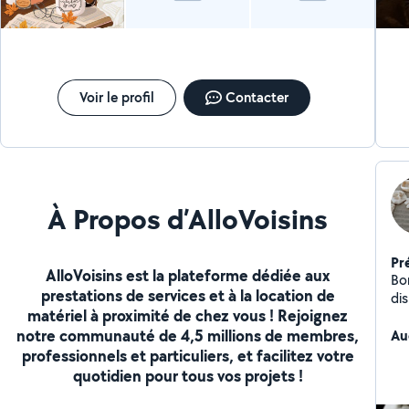
ani
vou
Voir le profil
Contacter
À Propos d’AlloVoisins
Pr
AlloVoisins est la plateforme dédiée aux
Bon
prestations de services et à la location de
dis
matériel à proximité de chez vous ! Rejoignez
ho
notre communauté de 4,5 millions de membres,
act
Au
éga
professionnels et particuliers, et facilitez votre
déj
quotidien pour tous vos projets !
l'adolescent
Co