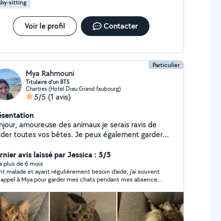
by-sitting
Voir le profil
Contacter
Particulier
Mya Rahmouni
Titulaire d’un BTS
Chartres (Hotel Dieu Grand faubourg)
5/5
(1 avis)
ésentation
njour, amoureuse des animaux je serais ravis de
r toutes vos bêtes. Je peux également garder
 enfants ainsi que faire de l'aide au devoir (j'ai
abitude car je suis l'aînée d'une fratrie de 4 enfants).
nier avis laissé par Jessica : 5/5
y a plus de 6 mois
nt malade et ayant régulièrement besoin d'aide, j'ai souvent
t appel à Mya pour garder mes chats pendant mes absences
longées, elle m'a aussi aidé de nombreuses fois pour faire
 tâches ménagères que j'ai peine à faire seule. Cela fait plus
n an qu'elle me rend régulièrement service, et je ne peux
 vous recommander son aide ! C'est une personne douce,
tille, de bonne volonté, arrangeante et adorable avec les