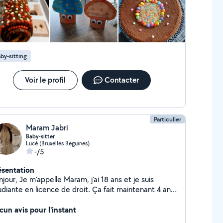
by-sitting
Voir le profil
Contacter
Particulier
Maram Jabri
Baby-sitter
Lucé (Bruxelles Beguines)
-/5
ésentation
elle Maram, j'ai 18 ans et je suis
ante en licence de droit. Ça fait maintenant 4 ans
 fait du babysitting, J'ai un très bon contact avec
 enfants, j'aime jouer avec eux, les occuper avec des
cun avis pour l'instant
ivités adaptées et veiller à leur bien-être dans un