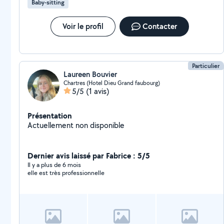
Baby-sitting
d'activités pour ne jamais s'ennuyer! J'ai le permis et je
suis véhiculée ce qui me permet de me déplacer pour
des gardes en journée comme en soirée. Je suis à
Voir le profil
Contacter
l'écoute, bienveillante, dynamique, responsable et
ponctuelle. N'hésitez pas à me contacter afin de
discuter de vos besoins c'est avec plaisir :)
Particulier
Laureen Bouvier
Chartres (Hotel Dieu Grand faubourg)
5/5
(1 avis)
Présentation
Actuellement non disponible
Dernier avis laissé par Fabrice : 5/5
Il y a plus de 6 mois
elle est très professionnelle