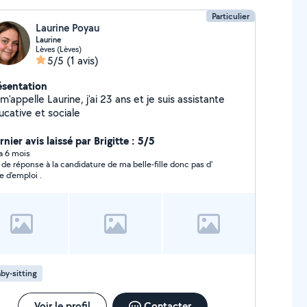
Particulier
Laurine Poyau
Laurine
Lèves (Lèves)
5/5
(1 avis)
ésentation
m'appelle Laurine, j'ai 23 ans et je suis assistante
ucative et sociale
nier avis laissé par Brigitte : 5/5
 a 6 mois
 de réponse à la candidature de ma belle-fille donc pas d'
re d'emploi .
by-sitting
Voir le profil
Contacter