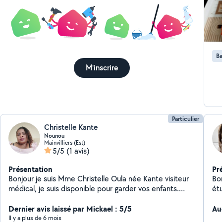
Ba
M'inscrire
Particulier
Christelle Kante
Nounou
Mainvilliers (Est)
5/5
(1 avis)
Présentation
Pr
Bonjour je suis Mme Christelle Oula née Kante visiteur
Bonjour, Je m'app
médical, je suis disponible pour garder vos enfants.
étudi
Merci de me contacter.
que je
Dernier avis laissé par Mickael : 5/5
les
Au
act
Il y a plus de 6 mois