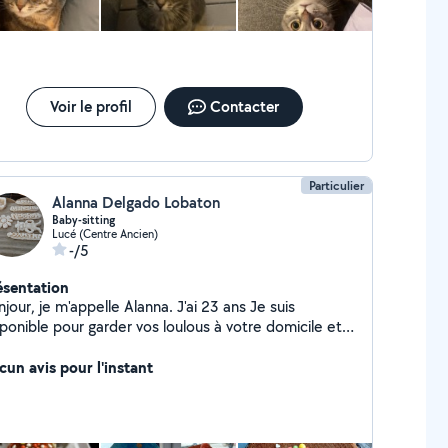
maux ! Je lui fais entièrement confiance sur le fait qu'elle ne
s décevra pas ! Merci pour tout !!
Voir le profil
Contacter
Particulier
Alanna Delgado Lobaton
Baby-sitting
Lucé (Centre Ancien)
-/5
ésentation
jour, je m'appelle Alanna. J'ai 23 ans Je suis
ponible pour garder vos loulous à votre domicile et
rs vacances si besoin. Je propose différentes
ivités manuelles, jeux, pâtisseries.. Je fais
cun avis pour l'instant
lement les repas, couchers, devoirs aux besoins. J'ai
à garder plusieurs enfants du nourrisson à
. Je suis disponible sur Lucé et alentours.
rdialement