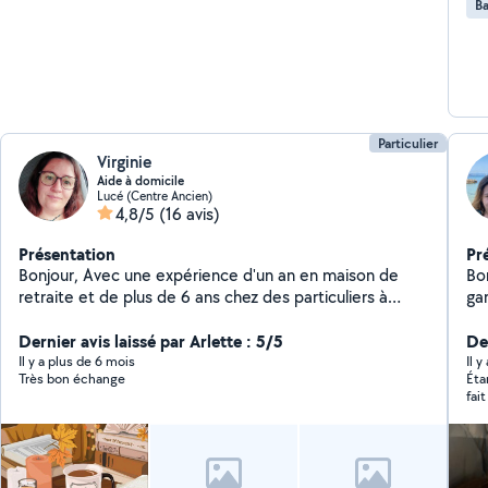
Ba
Particulier
Virginie
Aide à domicile
Lucé (Centre Ancien)
4,8/5
(16 avis)
Présentation
Pr
Bonjour, Avec une expérience d'un an en maison de
Bo
retraite et de plus de 6 ans chez des particuliers à
garde
temps plein. N'hésitez pas à me contacter si vous avez
vos
besoin. Je travaille en réseau avec d'autres personnes
Dernier avis laissé par Arlette : 5/5
l'h
Der
expérimentées.
Il y a plus de 6 mois
Il 
Très bon échange
Éta
fai
pro
des
d'u
que
gen