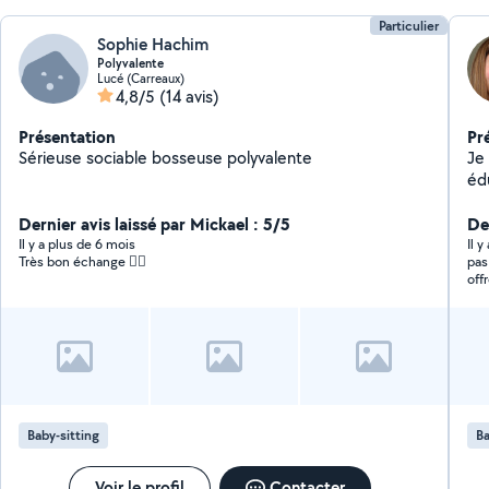
Particulier
Sophie Hachim
Polyvalente
Lucé (Carreaux)
4,8/5
(14 avis)
Présentation
Pr
Sérieuse sociable bosseuse polyvalente
Je 
éd
Dernier avis laissé par Mickael : 5/5
Der
Il y a plus de 6 mois
Il y
Très bon échange 👍🏻
pas
off
Baby-sitting
Ba
Voir le profil
Contacter