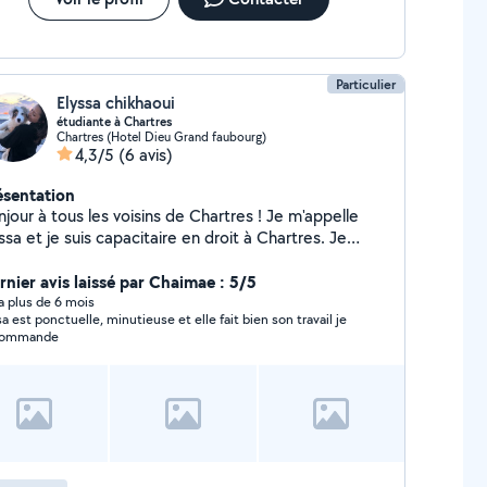
Particulier
Elyssa chikhaoui
étudiante à Chartres
Chartres (Hotel Dieu Grand faubourg)
4,3/5
(6 avis)
ésentation
jour à tous les voisins de Chartres ! Je m'appelle
ssa et je suis capacitaire en droit à Chartres. Je
opose mes services de ménage, garde d'enfant,
dinage et diverses autre tâches ! Si vous avez besoin
rnier avis laissé par Chaimae : 5/5
un coup de main dans ces domaines, n'hésitez pas à
y a plus de 6 mois
sa est ponctuelle, minutieuse et elle fait bien son travail je
 contacter. Je suis motivée, fiable et prête à rendre
commande
vice :)