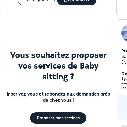
Pr
Vous souhaitez proposer
Bon
Ely
vos services de Baby
pr
sitting ?
jar
De
d'
Il 
ely
me
re
ser
Inscrivez-vous et répondez aux demandes près
de chez vous !
Proposer mes services