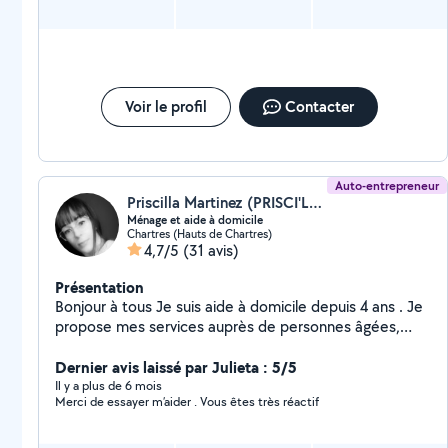
Voir le profil
Contacter
Auto-entrepreneur
Priscilla Martinez (PRISCI'LA HOME SERVICES)
Ménage et aide à domicile
Chartres (Hauts de Chartres)
4,7/5
(31 avis)
Présentation
Bonjour à tous Je suis aide à domicile depuis 4 ans . Je
propose mes services auprès de personnes âgées,
dépendantes, toute aide à la personne en CESU et
auto entrepreneuse dans le domaine du ménage pour
Dernier avis laissé par Julieta : 5/5
particuliers/entreprises. Je garde aussi des animaux...
Il y a plus de 6 mois
Merci de essayer m’aider . Vous êtes très réactif
fais du babysitting, et repassage. Contactez moi si
intéressé