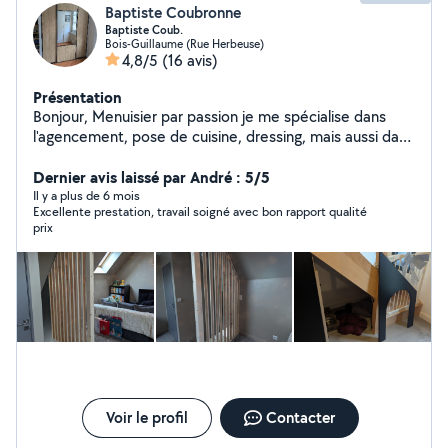
Baptiste Coubronne
Baptiste Coub.
Bois-Guillaume (Rue Herbeuse)
4,8/5
(16 avis)
Présentation
Bonjour, Menuisier par passion je me spécialise dans
l'agencement, pose de cuisine, dressing, mais aussi dans
la fabrication de claustra, la menuiserie plus
traditionnelle comme la pose de parquet ainsi que les
Dernier avis laissé par André : 5/5
fenêtres. Je me tiens à votre disposition pour d'autres
Il y a plus de 6 mois
Excellente prestation, travail soigné avec bon rapport qualité
travaux type cloisons en placo, pose de VMC/VMR,
prix
petite plomberie...
Voir le profil
Contacter