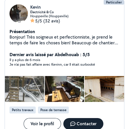
Particulier
Kevin
Électricité & Co
Houppeville (Houppeville)
5/5
(32 avis)
Présentation
Bonjour! Très soigneux et perfectionniste, je prend le
temps de faire les choses bien! Beaucoup de chantiers
terminés maintenant, et que des personnes très
satisfaites, alors échangeons sur vos besoins, et soyez la
Dernier avis laissé par Abdelhouab : 5/5
prochaine! Chantiers réalisables dans les domaines de
Il y a plus de 6 mois
Je n’ai pas fait affaire avec Kevinn, car Il était surbooké
l'électricité (tous travaux possibles), les terrasse bois
(tous travaux possibles), le travail du bois (plancher,
mezzanine, cabanon, palissade, bardage maison, jeux
d'extérieur, etc), la pose de parquet (parquet bois et
stratifié, plinthes, vitrification), la plomberie (tous
travaux possibles), l'isolation intérieure, la création de
cloison et faux plafonds, et autres bricolages divers. Je
peut travailler avec une ou plusieurs personnes selon la
Petits travaux
Pose de terrasse
spécificité du chantier. 100% des clients contents, et
ça, c'est important! À bientôt
Voir le profil
Contacter