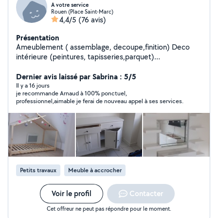
A votre service
Rouen (Place Saint-Marc)
4,4/5
(76 avis)
Présentation
Ameublement ( assemblage, decoupe,finition) Deco
intérieure (peintures, tapisseries,parquet)
Déménagement ( chargement, déchargement) pas de
transport Manutention ( tous genres) Livraison (petit
Dernier avis laissé par Sabrina : 5/5
colis, courrier,)
Il y a 16 jours
je recommande Arnaud à 100% ponctuel,
professionnel,aimable je ferai de nouveau appel à ses services.
Petits travaux
Meuble à accrocher
Voir le profil
Contacter
Cet offreur ne peut pas répondre pour le moment.