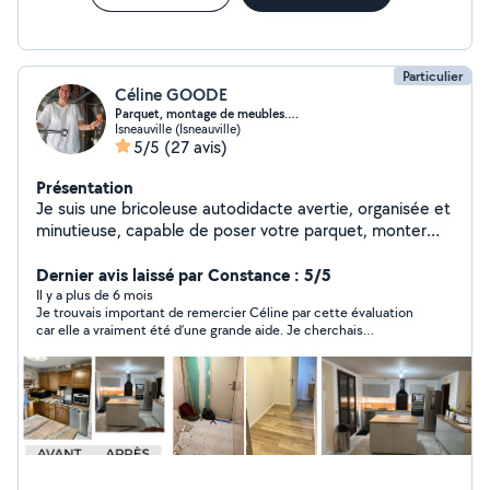
Particulier
Céline GOODE
Parquet, montage de meubles….
Isneauville (Isneauville)
5/5
(27 avis)
Présentation
Je suis une bricoleuse autodidacte avertie, organisée et
minutieuse, capable de poser votre parquet, monter
vos meubles en kit, peindre vos murs ou les tapisser
bref, de vous aider pour vos divers travaux. Par contre,
Dernier avis laissé par Constance : 5/5
je ne peux pas répondre aux demandes qui sont à plus
Il y a plus de 6 mois
Je trouvais important de remercier Céline par cette évaluation
de 10km de mon domicile . L'application m'en empêche
car elle a vraiment été d’une grande aide. Je cherchais
!! Contactez moi par téléphone si c'est le cas!! Merci
quelqu’un pour installer une rampe d’escalier en urgence chez
ma grand-mère et Céline a été extrêmement réactive, pouvant
intervenir dès le lendemain de mon appel. Le travail était
soigné, avec un très bon rapport qualité prix. Au-delà de ça,
tres bon contact, c’est une « personne formidable » pour citer
ma grand-mère ;) Je recommande les yeux fermés