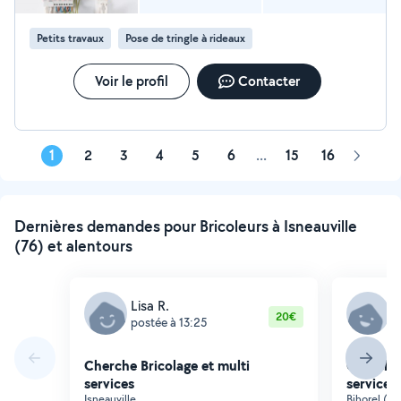
Petits travaux
Pose de tringle à rideaux
Voir le profil
Contacter
1
2
3
4
5
6
...
15
16
Page
suivant
Dernières demandes pour Bricoleurs à Isneauville
(76) et alentours
Lisa R.
D
20€
postée à 13:25
p
Cherche Bricolage et multi
Cherche 
services
services
Isneauville
Bihorel (Le