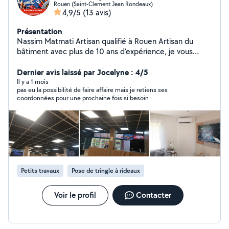
Rouen (Saint-Clement Jean Rondeaux)
4,9/5
(13 avis)
Présentation
Nassim Matmati Artisan qualifié à Rouen Artisan du
bâtiment avec plus de 10 ans d'expérience, je vous
propose des prestations sérieuses et soignées pour
tous vos travaux de : Plomberie : Installation, rénovation,
Dernier avis laissé par Jocelyne : 4/5
dépannage, recherche et réparation de fuites,
Il y a 1 mois
pas eu la possibilité de faire affaire mais je retiens ses
remplacement de chauffe-eau, sanitaires, robinetterie
coordonnées pour une prochaine fois si besoin
Chauffage : Pose et remplacement de radiateurs,
chaudières, entretien, mise en service, dépannage.
Électricité : Installation de prises, interrupteurs,
luminaires, tableaux électriques, rénovations complètes,
mise aux normes. Travail propre et soigné Intervention
rapide Respect des délais Conseils personnalisés Devis
gratuit Que ce soit pour un petit dépannage ou un
Petits travaux
Pose de tringle à rideaux
chantier complet, je m'adapte à vos besoins avec
professionnalisme. Basé à Rouen Déplacement sur
toute l'agglomération et alentours. N'hésitez pas à me
Voir le profil
Contacter
contacter, réponse rapide garantie !