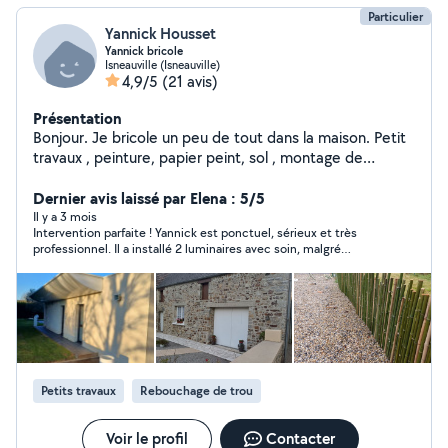
Particulier
Yannick Housset
Yannick bricole
Isneauville (Isneauville)
4,9/5
(21 avis)
Présentation
Bonjour. Je bricole un peu de tout dans la maison. Petit
travaux , peinture, papier peint, sol , montage de
meubles, nettoyage. Extérieur de la maison. Je suis
organisé et je travaille proprement. Voilà....
Dernier avis laissé par Elena : 5/5
Il y a 3 mois
Intervention parfaite ! Yannick est ponctuel, sérieux et très
professionnel. Il a installé 2 luminaires avec soin, malgré
l’absence de crochet au plafond. Travail propre et rapide, je
recommande sans hésitation.
Petits travaux
Rebouchage de trou
Voir le profil
Contacter