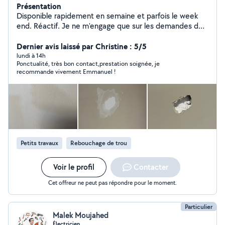
Présentation
Disponible rapidement en semaine et parfois le week
end. Réactif. Je ne m'engage que sur les demandes de
ma compétence : électricité, plomberie, manutention,
montage de meuble, Luminaire tringle à rideaux et
Dernier avis laissé par Christine : 5/5
autres petits travaux de maison. N'hésitez pas a
lundi à 14h
Ponctualité, très bon contact,prestation soignée, je
demander
recommande vivement Emmanuel !
Petits travaux
Rebouchage de trou
Voir le profil
Contacter
Cet offreur ne peut pas répondre pour le moment.
Particulier
Malek Moujahed
Électricien