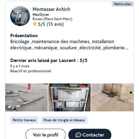
Particulier
Montassar Achich
MacGyver
Rouen (Place Saint-Marc)
5/5
(15 avis)
Présentation
Bricolage ,maintenance des machines, installation
électrique, mécanique, soudure ,électricité, plomberie,
climatisation, réparation porte et portail rideau
métallique tout ce qui est fermeture
Dernier avis laissé par Laurent : 5/5
Il y a 1 mois
Réactif et professionnel
Petits travaux
Pose de tringle à rideaux
Voir le profil
Contacter