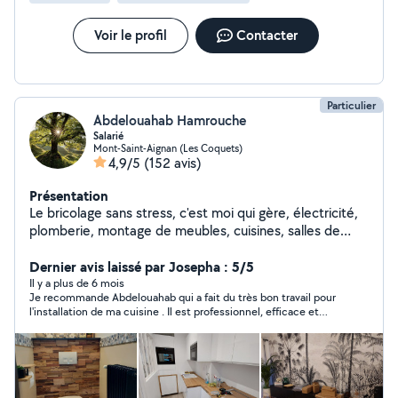
Voir le profil
Contacter
Particulier
Abdelouahab Hamrouche
Salarié
Mont-Saint-Aignan (Les Coquets)
4,9/5
(152 avis)
Présentation
Le bricolage sans stress, c'est moi qui gère, électricité,
plomberie, montage de meubles, cuisines, salles de
bain...Je bricole, vous profitez !
Dernier avis laissé par Josepha : 5/5
Il y a plus de 6 mois
Je recommande Abdelouahab qui a fait du très bon travail pour
l'installation de ma cuisine . Il est professionnel, efficace et
soigné. Je n'hésiterai pas à l'appeler de nouveau pour d'autres
travaux.