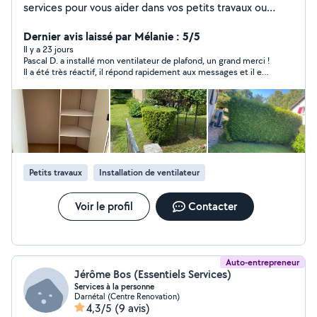
services pour vous aider dans vos petits travaux ou
tâches du quotidien. Sérieux, ponctuel et toujours
motivé, je peux intervenir après 17h ou le week-end. Je
Dernier avis laissé par Mélanie : 5/5
peux vous aider avec : Montage de meubles
Il y a 23 jours
Pascal D. a installé mon ventilateur de plafond, un grand merci !
Espace vert Livraison de courses ou objets
Il a été très réactif, il répond rapidement aux messages et il est
Aide au déménagement / manutention Petits
venu dès que possible. C'est une personne sympathique, il est
bricolages simples N'hésitez pas à me contacter, je
consciencieux et on voit qu'il aime bricoler. Je referais appel à
réponds rapidement et je suis toujours prêt à rendre
lui avec plaisir !
service !
Petits travaux
Installation de ventilateur
Voir le profil
Contacter
Auto-entrepreneur
Jérôme Bos (Essentiels Services)
Services à la personne
Darnétal (Centre Renovation)
4,3/5
(9 avis)