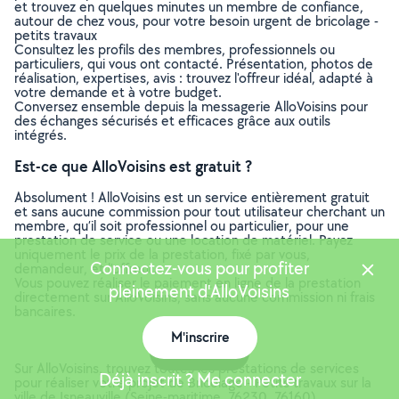
et trouvez en quelques minutes un membre de confiance,
autour de chez vous, pour votre besoin urgent de bricolage -
petits travaux
Consultez les profils des membres, professionnels ou
particuliers, qui vous ont contacté. Présentation, photos de
réalisation, expertises, avis : trouvez l'offreur idéal, adapté à
votre demande et à votre budget.
Conversez ensemble depuis la messagerie AlloVoisins pour
des échanges sécurisés et efficaces grâce aux outils
intégrés.
Est-ce que AlloVoisins est gratuit ?
Absolument ! AlloVoisins est un service entièrement gratuit
et sans aucune commission pour tout utilisateur cherchant un
membre, qu’il soit professionnel ou particulier, pour une
prestation de service ou une location de matériel. Payez
uniquement le prix de la prestation, fixé par vous,
Connectez-vous pour profiter
demandeur, et l’offreur.
Vous pouvez réaliser le paiement en ligne de la prestation
pleinement d'AlloVoisins
directement sur AlloVoisins, sans aucune commission ni frais
bancaires.
M'inscrire
Carte
Sur AlloVoisins, trouvez toutes les prestations de services
Déjà inscrit ? Me connecter
pour réaliser votre projet de Bricolage - Petits travaux sur la
ville de Isneauville (Seine-maritime, 76230, 76160)