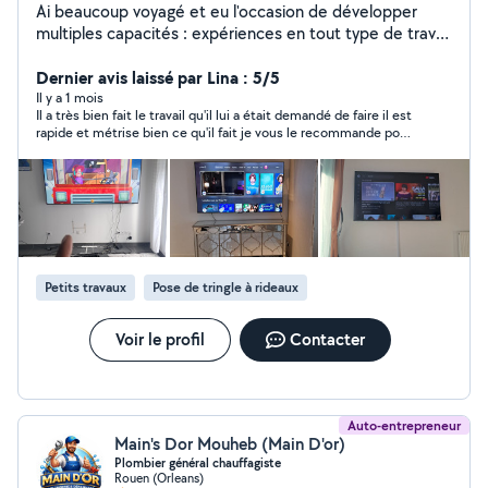
Ai beaucoup voyagé et eu l'occasion de développer
multiples capacités : expériences en tout type de travail
l4 an d expérience chez des particuliers dans les travaux
d interieur (ménage,renovation ,papier
Dernier avis laissé par Lina : 5/5
peints,peinture,plomberie,electricite,installerun tv au
Il y a 1 mois
Il a très bien fait le travail qu'il lui a était demandé de faire il est
mur) Travaux d exterieur (jardinage,tonte, et enlever
rapide et métrise bien ce qu'il fait je vous le recommande pour
herbes ,tailler et diminuer les haies,jardiner) , aide au
vos petit travaux mes tringles à rideau son hyper bien installé
déménagement. . Peux également faire de l'aide à la
personne ( courses, promenade).veuillez me contacter.
Petits travaux
Pose de tringle à rideaux
Voir le profil
Contacter
Auto-entrepreneur
Main's Dor Mouheb (Main D'or)
Plombier général chauffagiste
Rouen (Orleans)