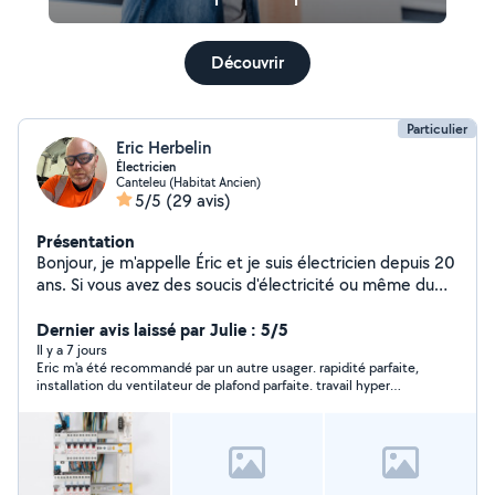
Découvrir
Particulier
Eric Herbelin
Électricien
Canteleu (Habitat Ancien)
5/5
(29 avis)
Présentation
Bonjour, je m'appelle Éric et je suis électricien depuis 20
ans. Si vous avez des soucis d'électricité ou même du
petit bricolage petit dépannage je suis à votre
disposition.
Dernier avis laissé par Julie : 5/5
Il y a 7 jours
Eric m'a été recommandé par un autre usager. rapidité parfaite,
installation du ventilateur de plafond parfaite. travail hyper
soigné. je recommande à 100%. j'en ai profité pour lui parler
d'autres travaux, ses conseils étaient hyper importants. je
repasserais par lui et le recommande d'ores et déjà à mes
proches