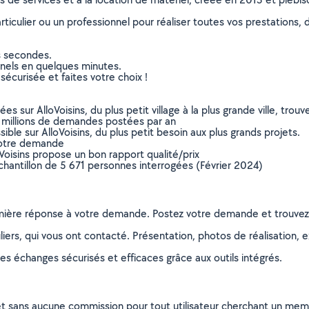
culier ou un professionnel pour réaliser toutes vos prestations, d
s secondes.
nnels en quelques minutes.
sécurisée et faites votre choix !
sur AlloVoisins, du plus petit village à la plus grande ville, tro
 millions de demandes postées par an
ible sur AlloVoisins, du plus petit besoin aux plus grands projets.
votre demande
oVoisins propose un bon rapport qualité/prix
chantillon de 5 671 personnes interrogées (Février 2024)
remière réponse à votre demande. Postez votre demande et trouve
ers, qui vous ont contacté. Présentation, photos de réalisation, exp
s échanges sécurisés et efficaces grâce aux outils intégrés.
et sans aucune commission pour tout utilisateur cherchant un membre