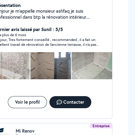
ésentation
njour je m'appelle monsieur ashfaq je suis
fessionnel dans btp la rénovation intérieur
nture,carrelage,sol,électrici tés,plomberie n'hésitez
 à me contacter si vous avez des travaux à faire .
nier avis laissé par Sunil : 5/5
en cordialement,
y a plus de 6 mois
jour, Tres fortement conseillé , recommended , il a fait un
ellent travail de rénovation de l'ancienne terrasse, il n'a pas
 très cher. est très réactif et son ouvrier ali est très
fessionnel et soigneux dans la pose des carreaux. Il a
cuté le beau travail dans les délais. Bravo
Voir le profil
Contacter
Entreprise
Mi Renov