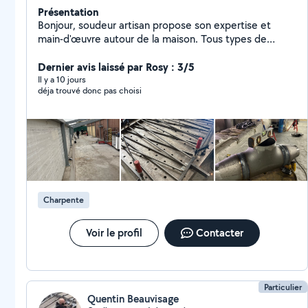
Présentation
Bonjour, soudeur artisan propose son expertise et
main-d'œuvre autour de la maison. Tous types de
bricolage Bien équipé avec des outils Chauffagiste
Serrurier Soudeur gaz et eaux Fabrication rénovation
Dernier avis laissé par Rosy : 3/5
modification (Porte portail garde-corps charpente)
Il y a 10 jours
déja trouvé donc pas choisi
Disponible 7/7
Charpente
Voir le profil
Contacter
Particulier
Quentin Beauvisage