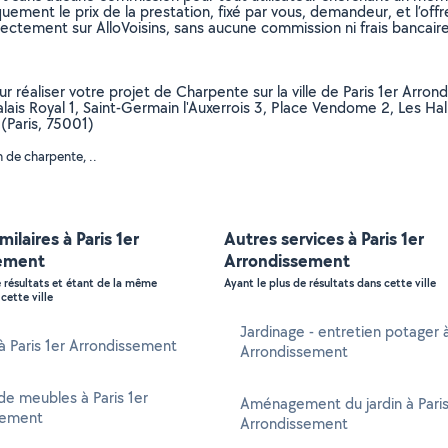
uement le prix de la prestation, fixé par vous, demandeur, et l’offr
rectement sur AlloVoisins, sans aucune commission ni frais bancaire
ur réaliser votre projet de Charpente sur la ville de Paris 1er Arron
 Palais Royal 1, Saint-Germain l'Auxerrois 3, Place Vendome 2, Les Hal
 (Paris, 75001)
 de charpente, ..
milaires à Paris 1er
Autres services à Paris 1er
ement
Arrondissement
e résultats et étant de la même
Ayant le plus de résultats dans cette ville
cette ville
Jardinage - entretien potager à
 à Paris 1er Arrondissement
Arrondissement
e meubles à Paris 1er
Aménagement du jardin à Paris
sement
Arrondissement