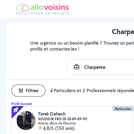
Charpen
Une urgence ou un besoin planifié ? Trouvez un part
profils et contactez-les !
Filtres
4 Particuliers et 2 Professionnels répond
Profil boosté
Particulier
Tarek Dahech
SOUDEUR PRO 07-53-89-89-90
Antony (Bois de l'Aurore)
4,8/5
(130 avis)