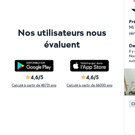
Pr
Mi
Nos utilisateurs nous
ré
ap
évaluent
(bu
Der
mai
Il 
Nous 
les cor
sui
cl
envergure m
gar
4,6/5
4,6/5
cli
Calculé à partir de 48731 avis
Calculé à partir de 66000 avis
temps. Pourquoi ch
sol
diplômé
C
Gar
qual
main Un seul interlocuteur, a
re