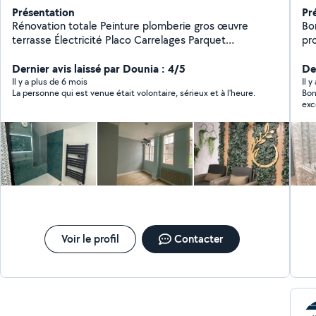
Présentation
Pr
Rénovation totale Peinture plomberie gros œuvre
Bo
terrasse Électricité Placo Carrelages Parquet
pro
charpente maçonnerie
pei
Dernier avis laissé par Dounia : 4/5
pas
Der
Bi
Il y a plus de 6 mois
Il 
La personne qui est venue était volontaire, sérieux et à l’heure.
Bon
exc
été
pro
exé
Voir le profil
Contacter