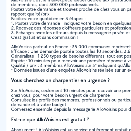
de membres, dont 300 000 professionnels.
Postez votre demande et trouvez proche de chez vous un parti
rapport qualité/prix.
Facilitez votre quotidien en 3 étapes :
1. Postez votre demande : indiquez votre besoin en quelque
2. Recevez des réponses d’offreurs particuliers et professio
3. Echangez avec les offreurs depuis la messagerie privée et 
C’est gratuit et sans commission !
AlloVoisins partout en France : 35 000 communes représentées 
Efficace : Une demande postée toutes les 10 secondes, 3.6
Généraliste : 1 250 types de besoins différents, tout est poss
Rapide : 10 minutes pour recevoir une première réponse à 
Qualité / prix : 4 membres AlloVoisins sur 5* indiquent qu’All
* Données issues d’une enquête AlloVoisins réalisée sur un é
Vous cherchez un charpentier en urgence ?
Sur AlloVoisins, seulement 10 minutes pour recevoir une p
chez vous, pour votre besoin urgent de charpente
Consultez les profils des membres, professionnels ou particuli
demande et à votre budget.
Conversez ensemble depuis la messagerie AlloVoisins pour de
Est-ce que AlloVoisins est gratuit ?
Absolument ! AlloVoisins est un service entièrement gratuit 