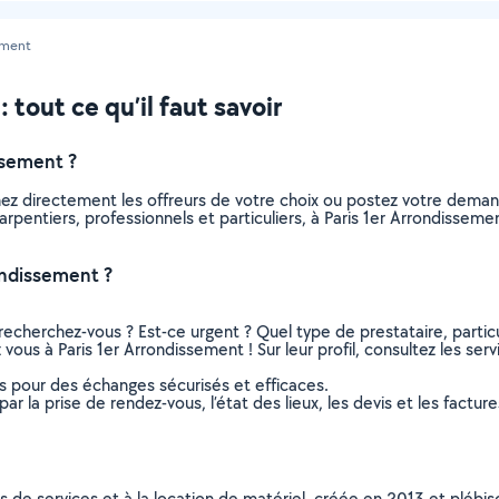
ement
 tout ce qu’il faut savoir
ssement ?
nez directement les offreurs de votre choix ou postez votre dema
charpentiers, professionnels et particuliers, à Paris 1er Arrondiss
ondissement ?
recherchez-vous ? Est-ce urgent ? Quel type de prestataire, particu
 vous à Paris 1er Arrondissement ! Sur leur profil, consultez les ser
ns pour des échanges sécurisés et efficaces.
r la prise de rendez-vous, l’état des lieux, les devis et les facture
ns de services et à la location de matériel, créée en 2013 et plébi