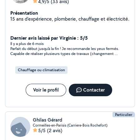
4,9/5
(33 avis)
Présentation
15 ans d'expérience, plomberie, chauffage et électricité.
Dernier avis laissé par Virginie : 5/5
Il y a plus de 6 mois
Parfait du début jusqu'à la fin ! Je recommande les yeux fermés.
Capable de réaliser plusieurs types de travaux (changement de
radiateur, colonne de douche, joint fenêtre...). Il a été réactif,
disponible et force de proposition, le tout dans un climat
professionnel et agréable. Le rapport qualité/prix est au rdv.
Chauffage ou climatisation
Merci beaucoup
Voir le profil
Contacter
Particulier
Ghilas Gérard
Cormeilles-en-Parisis (Carriere-Bois Rochefort)
5/5
(2 avis)