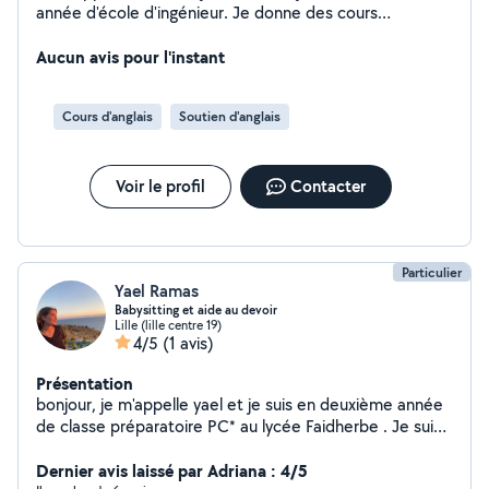
année d'école d'ingénieur. Je donne des cours
particuliers pour les élèves en difficulté.
Aucun avis pour l'instant
Cours d'anglais
Soutien d'anglais
Voir le profil
Contacter
Particulier
Yael Ramas
Babysitting et aide au devoir
Lille (lille centre 19)
4/5
(1 avis)
Présentation
bonjour, je m'appelle yael et je suis en deuxième année
de classe préparatoire PC* au lycée Faidherbe . Je suis
disponible sur lille et ses alentours. Je suis disponible
pour des gardes d'enfants et des babysitting. . Je peux
Dernier avis laissé par Adriana : 4/5