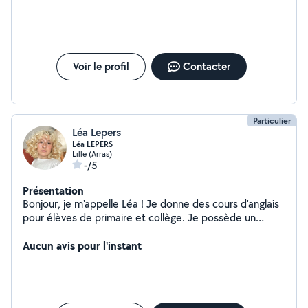
Voir le profil
Contacter
Particulier
Léa Lepers
Léa LEPERS
Lille (Arras)
-/5
Présentation
Bonjour, je m'appelle Léa ! Je donne des cours d'anglais
pour élèves de primaire et collège. Je possède un
niveau C1 soit bilingue. Je propose également des
services de photographie et retouches, étant en études
Aucun avis pour l'instant
dans le domaine depuis 4 ans. N'hésitez pas à me
contacter !