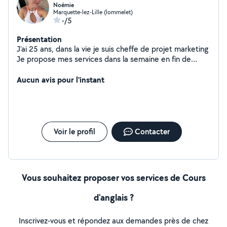
Noémie
Marquette-lez-Lille (lommelet)
-/5
Présentation
J'ai 25 ans, dans la vie je suis cheffe de projet marketing
Je propose mes services dans la semaine en fin de
journée et les week-ends : - Cours en français, anglais
espagnol pour tous les niveaux, j'en ai déjà donné
Aucun avis pour l'instant
pendant deux ans - Aide aux devoirs - Babysitting -
Création de flyers et tout autre outil de communication
pour faire connaître votre marque - Photographie, je suis
passionnée et j'ai déjà pu faire des photos d'animaux +
mariages
Voir le profil
Contacter
Vous souhaitez proposer vos services de Cours
d'anglais ?
Inscrivez-vous et répondez aux demandes près de chez