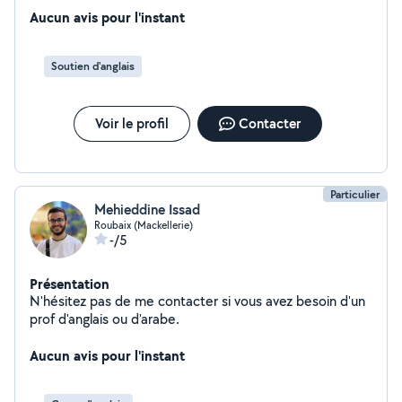
les résultats seront positifs .Je peux me rendre
Aucun avis pour l'instant
disponible pour garder vos enfants quelque soient leurs
âges pour un dépannage ou autres à voir ensemble.
Soutien d'anglais
Dans un domaine différent , si vous avez besoin d'un
nettoyeur vapeur je possède un Vaporetto que je vous
loue.et une shampouineuse Karcher J'attache beaucoup
Voir le profil
Contacter
d'importance à la communication alors tout est possible
l'essentiel est d'en discuter.Au plaisir et à bientôt
Particulier
Mehieddine Issad
Roubaix (Mackellerie)
-/5
Présentation
N'hésitez pas de me contacter si vous avez besoin d'un
prof d'anglais ou d'arabe.
Aucun avis pour l'instant