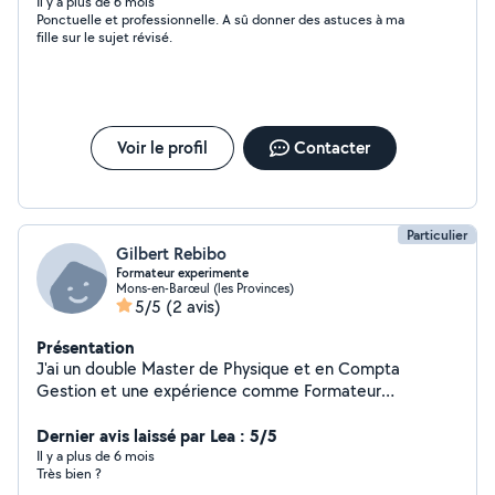
aider aussi avec des cours de sciences jusqu'au niveau
Il y a plus de 6 mois
Ponctuelle et professionnelle. A sû donner des astuces à ma
prépa PC 1er année . De ce qui concerne l'anglais j'ai un
fille sur le sujet révisé.
niveau B2 :) Je suis aussi très à l'aise avec les animaux
(chat, chien)
Voir le profil
Contacter
Particulier
Gilbert Rebibo
Formateur experimente
Mons-en-Barœul (les Provinces)
5/5
(2 avis)
Présentation
J'ai un double Master de Physique et en Compta
Gestion et une expérience comme Formateur
Passionné par la transmission de savoir
Dernier avis laissé par Lea : 5/5
Il y a plus de 6 mois
Très bien ?