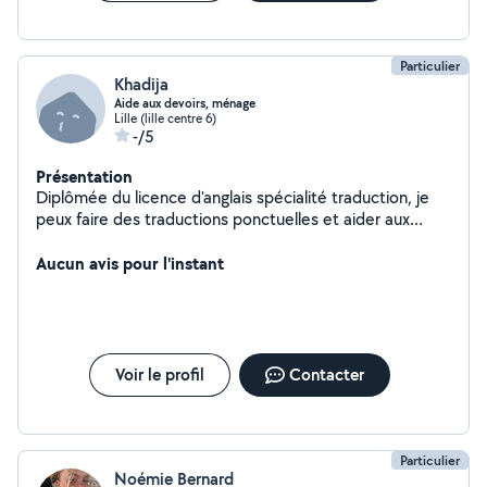
Particulier
Khadija
Aide aux devoirs, ménage
Lille (lille centre 6)
-/5
Présentation
Diplômée du licence d'anglais spécialité traduction, je
peux faire des traductions ponctuelles et aider aux
devoirs. J'ai une shampouineuse Karcher que je propose
à la location à 30 la journée, sur le secteur de la
Aucun avis pour l'instant
métropole lilloise. J'aime énormément faire le ménage
également, je propose donc cette prestation, sur un
créneau de 2 heures maximum et 2 fois par semaine.
Voir le profil
Contacter
Particulier
Noémie Bernard