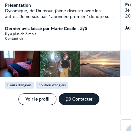
Pr
Présentation
Je
Dynamique, de l'humour, j'aime discuter avec les
20 avec les formes et couleurs au choix + bijo
autres. Je ne suis pas " abonnée premier " donc je suis
20
dans l'impossibilité de répondre à certaines demandes.
Au
Dernier avis laissé par Marie Cecile : 5/5
Il y a plus de 6 mois
Contact ok
Cours d'anglais
Soutien d'anglais
Voir le profil
Contacter