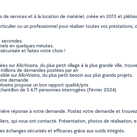
ns de services et à la location de matériel, créée en 2013 et plébi
culier ou un professionnel pour réaliser toutes vos prestations, d
s secondes.
nnels en quelques minutes.
sécurisée et faites votre choix !
sur AlloVoisins, du plus petit village à la plus grande ville, tro
 millions de demandes postées par an
ible sur AlloVoisins, du plus petit besoin aux plus grands projets.
votre demande
oVoisins propose un bon rapport qualité/prix
chantillon de 5 671 personnes interrogées (Février 2024)
remière réponse à votre demande. Postez votre demande et trouve
ers, qui vous ont contacté. Présentation, photos de réalisation, exp
s échanges sécurisés et efficaces grâce aux outils intégrés.