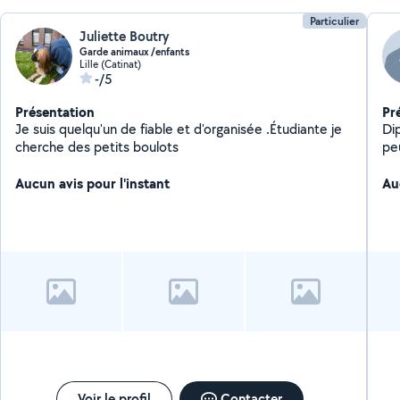
Particulier
Juliette Boutry
Garde animaux /enfants
Lille (Catinat)
-/5
Présentation
Pr
Je suis quelqu'un de fiable et d'organisée .Étudiante je
Dip
cherche des petits boulots
pe
devoirs. J'ai un
Aucun avis pour l'instant
pro
Au
la métr
mé
su
se
Voir le profil
Contacter