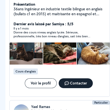
Présentation
36ans Ingénieur en industrie textile bilingue en anglais
(bullats c1 en 2015) et maitrisante en espagnol et
coréen. maitrise des outils informatiques, couture et
art (peinture dessin). Petsitter :)
Dernier avis laissé par Samiya : 5/5
Il y a 1 mois
Donne des cours niveau anglais lycée. Sérieuse,
professionnelle, très bon niveau d'anglais, sait très bien
enseigner, patiente, bienveillante. Ma fille continue de
progresser. Je vous recommande vivement ses services,
personne fiable.
Cours d'anglais
Voir le profil
Contacter
Particulier
Yael Ramas