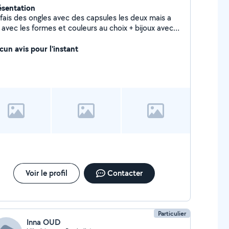
ésentation
 fais des ongles avec des capsules les deux mais a
ux avec
 centimes suplémentaire
cun avis pour l'instant
Voir le profil
Contacter
Particulier
Inna OUD