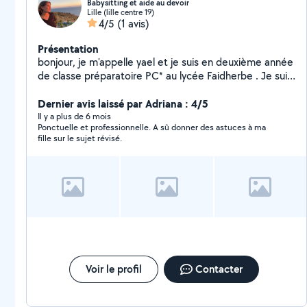
Babysitting et aide au devoir
Lille (lille centre 19)
4/5
(1 avis)
Présentation
bonjour, je m'appelle yael et je suis en deuxième année
de classe préparatoire PC* au lycée Faidherbe . Je suis
disponible sur lille et ses alentours. Je suis disponible
pour des gardes d'enfants et des babysitting. . Je peux
Dernier avis laissé par Adriana : 4/5
aider aussi avec des cours de sciences jusqu'au niveau
Il y a plus de 6 mois
Ponctuelle et professionnelle. A sû donner des astuces à ma
prépa PC 1er année . De ce qui concerne l'anglais j'ai un
fille sur le sujet révisé.
niveau B2 :) Je suis aussi très à l'aise avec les animaux
(chat, chien)
Voir le profil
Contacter