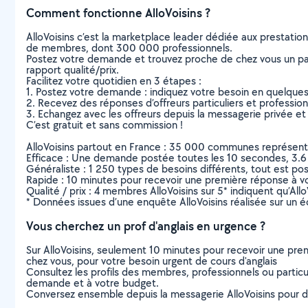
Comment fonctionne AlloVoisins ?
AlloVoisins c’est la marketplace leader dédiée aux prestatio
de membres, dont 300 000 professionnels.
Postez votre demande et trouvez proche de chez vous un parti
rapport qualité/prix.
Facilitez votre quotidien en 3 étapes :
1. Postez votre demande : indiquez votre besoin en quelque
2. Recevez des réponses d’offreurs particuliers et professio
3. Echangez avec les offreurs depuis la messagerie privée et 
C’est gratuit et sans commission !
AlloVoisins partout en France : 35 000 communes représentées 
Efficace : Une demande postée toutes les 10 secondes, 3.6
Généraliste : 1 250 types de besoins différents, tout est poss
Rapide : 10 minutes pour recevoir une première réponse à 
Qualité / prix : 4 membres AlloVoisins sur 5* indiquent qu’All
* Données issues d’une enquête AlloVoisins réalisée sur un é
Vous cherchez un prof d'anglais en urgence ?
Sur AlloVoisins, seulement 10 minutes pour recevoir une p
chez vous, pour votre besoin urgent de cours d'anglais
Consultez les profils des membres, professionnels ou particuli
demande et à votre budget.
Conversez ensemble depuis la messagerie AlloVoisins pour de