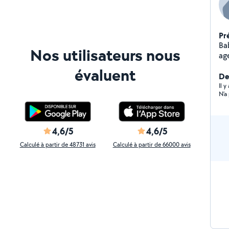
Pr
Ba
Nos utilisateurs nous
age
pl
évaluent
d'i
Der
vo
Il 
N’a
n'h
lic
ang
jus
4,6/5
4,6/5
so
Calculé à partir de 48731 avis
Calculé à partir de 66000 avis
pé
pa
av