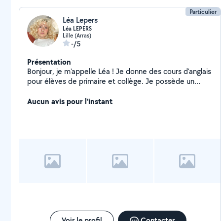
Particulier
Léa Lepers
Léa LEPERS
Lille (Arras)
-/5
Présentation
Bonjour, je m'appelle Léa ! Je donne des cours d'anglais
pour élèves de primaire et collège. Je possède un
niveau C1 soit bilingue. Je propose également des
services de photographie et retouches, étant en
Aucun avis pour l'instant
études dans le domaine depuis 4 ans. N'hésitez pas à
me contacter !
Voir le profil
Contacter