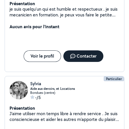
Présentation
je suis quelqu'un qui est humble et respectueux . je suis
mecanicien en formation. je peux vous faire le petite
réparation comme changement de filtre, vidange,
plaquette disque etc merci
Aucun avis pour l'instant
Voir le profil
Contacter
Particulier
Sylvia
Aide aux devoirs, et Locations
Bondues (centre)
-/5
Présentation
J'aime utiliser mon temps libre à rendre service . Je suis
consciencieuse et aider les autres m'apporte du plaisir .
Si vous me confiez vos enfants je serai persévérante et