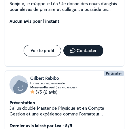
Bonjour, je m'appelle Léa ! Je donne des cours d'anglais
pour élèves de primaire et collège. Je possède un
niveau C1 soit bilingue. Je propose également des
services de photographie et retouches, étant en études
Aucun avis pour l'instant
dans le domaine depuis 4 ans. N'hésitez pas à me
contacter !
Voir le profil
Contacter
Particulier
Gilbert Rebibo
Formateur experimente
Mons-en-Barœul (les Provinces)
5/5
(2 avis)
Présentation
J'ai un double Master de Physique et en Compta
Gestion et une expérience comme Formateur
Passionné par la transmission de savoir
Dernier avis laissé par Lea : 5/5