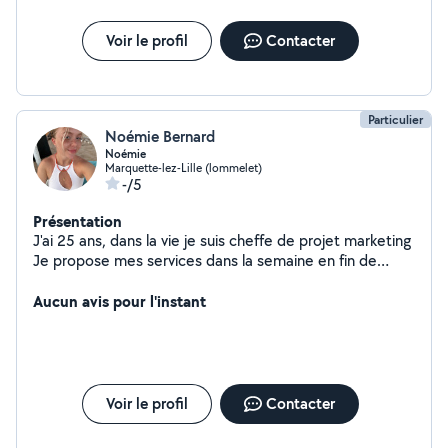
Voir le profil
Contacter
Particulier
Noémie Bernard
Noémie
Marquette-lez-Lille (lommelet)
-/5
Présentation
J'ai 25 ans, dans la vie je suis cheffe de projet marketing
Je propose mes services dans la semaine en fin de
journée et les week-ends : - Cours en français, anglais
espagnol pour tous les niveaux, j'en ai déjà donné
Aucun avis pour l'instant
pendant deux ans - Aide aux devoirs - Babysitting -
Création de flyers et tout autre outil de communication
pour faire connaître votre marque - Photographie, je suis
passionnée et j'ai déjà pu faire des photos d'animaux +
mariages
Voir le profil
Contacter