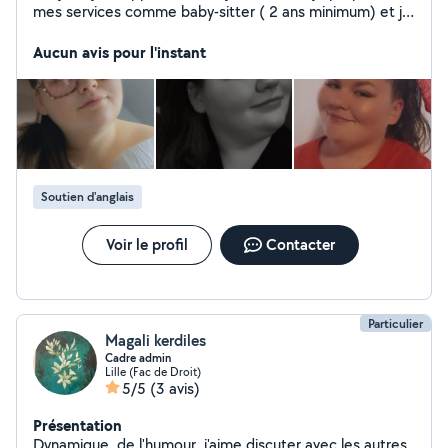
mes services comme baby-sitter ( 2 ans minimum) et je
donne également des cours particuliers/ je fais du
soutien scolaire.
Aucun avis pour l'instant
Soutien d'anglais
Voir le profil
Contacter
Particulier
Magali kerdiles
Cadre admin
Lille (Fac de Droit)
5/5
(3 avis)
Présentation
Dynamique, de l'humour, j'aime discuter avec les autres.