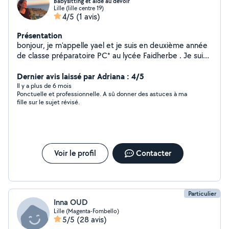
Babysitting et aide au devoir
Lille (lille centre 19)
4/5
(1 avis)
Présentation
bonjour, je m'appelle yael et je suis en deuxième année
de classe préparatoire PC* au lycée Faidherbe . Je suis
disponible sur lille et ses alentours. Je suis disponible
pour des gardes d'enfants et des babysitting. . Je peux
Dernier avis laissé par Adriana : 4/5
aider aussi avec des cours de sciences jusqu'au niveau
Il y a plus de 6 mois
Ponctuelle et professionnelle. A sû donner des astuces à ma
prépa PC 1er année . De ce qui concerne l'anglais j'ai un
fille sur le sujet révisé.
niveau B2 :) Je suis aussi très à l'aise avec les animaux
(chat, chien)
Voir le profil
Contacter
Particulier
Inna OUD
Lille (Magenta-Fombello)
5/5
(28 avis)