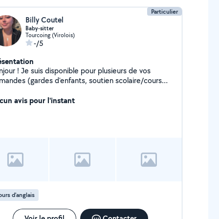
Particulier
Billy Coutel
Baby-sitter
Tourcoing (Virolois)
-/5
ésentation
jour ! Je suis disponible pour plusieurs de vos
mandes (gardes d'enfants, soutien scolaire/cours
ticuliers, chant) n'hésitez pas à me poser vos
stions :)
cun avis pour l'instant
urs d'anglais
Voir le profil
Contacter