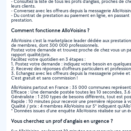
- Consultez la liste de tous les profs d'anglais, proches de ch
leurs clients.
- Conversez avec les offreurs depuis la messagerie AlloVoisi
- Du contrat de prestation au paiement en ligne, en passant pa
prestation.
Comment fonctionne AlloVoisins ?
AlloVoisins c’est la marketplace leader dédiée aux prestatio
de membres, dont 300 000 professionnels.
Postez votre demande et trouvez proche de chez vous un parti
rapport qualité/prix.
Facilitez votre quotidien en 3 étapes :
1. Postez votre demande : indiquez votre besoin en quelque
2. Recevez des réponses d’offreurs particuliers et professio
3. Echangez avec les offreurs depuis la messagerie privée et 
C’est gratuit et sans commission !
AlloVoisins partout en France : 35 000 communes représentées 
Efficace : Une demande postée toutes les 10 secondes, 3.6
Généraliste : 1 250 types de besoins différents, tout est poss
Rapide : 10 minutes pour recevoir une première réponse à 
Qualité / prix : 4 membres AlloVoisins sur 5* indiquent qu’All
* Données issues d’une enquête AlloVoisins réalisée sur un é
Vous cherchez un prof d'anglais en urgence ?