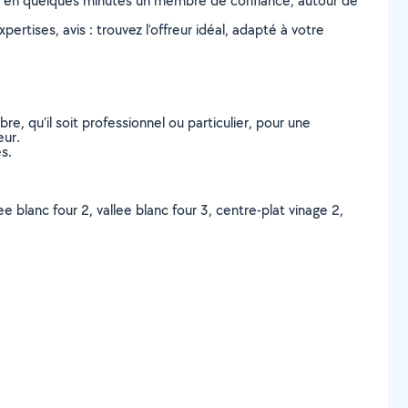
z en quelques minutes un membre de confiance, autour de
ertises, avis : trouvez l'offreur idéal, adapté à votre
, qu’il soit professionnel ou particulier, pour une
eur.
s.
ee blanc four 2, vallee blanc four 3, centre-plat vinage 2,