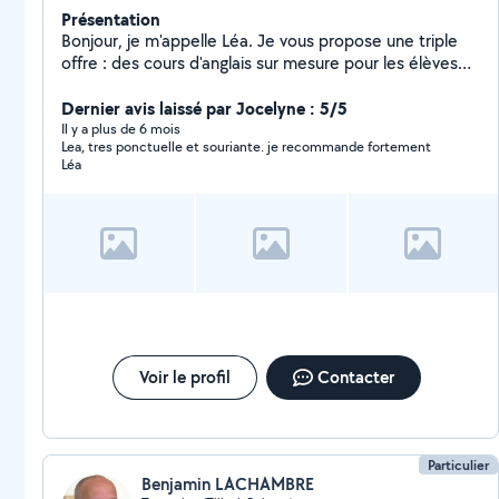
Présentation
Bonjour, je m'appelle Léa. Je vous propose une triple
offre : des cours d'anglais sur mesure pour les élèves
de primaire et de collège, du service de garde
d'enfants, ainsi que de la photographie en parallèle.
Dernier avis laissé par Jocelyne : 5/5
N'hésitez pas à me contacter afin d'obtenir davantage
Il y a plus de 6 mois
Lea, tres ponctuelle et souriante. je recommande fortement
de détails sur la manière dont nous pouvons travailler
Léa
ensemble. Faisons de l'apprentissage une aventure
passionnante, de la garde d'enfants un moment de
confiance et de la photographie un instant de partage !
Voir le profil
Contacter
Particulier
Benjamin LACHAMBRE