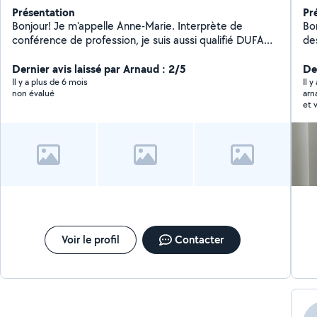
Présentation
Pr
Bonjour! Je m'appelle Anne-Marie. Interprète de
Bo
conférence de profession, je suis aussi qualifié DUFA
des
pour l'apprentissage et le perfectionnement en anglais.
j'e
Alors si vos enfants ou si vous avez besoin d"un petit
Dernier avis laissé par Arnaud : 2/5
qu
Der
coup de pouce, je suis là. A bientôt.
pr
Il y a plus de 6 mois
Il 
non évalué
arna
per
et 
vo
Voir le profil
Contacter