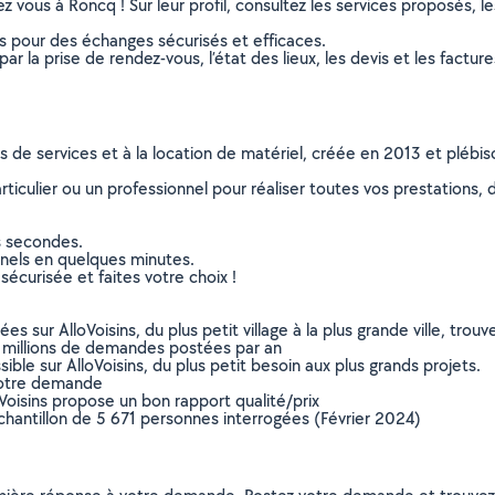
ez vous à Roncq ! Sur leur profil, consultez les services proposés, le
ns pour des échanges sécurisés et efficaces.
r la prise de rendez-vous, l’état des lieux, les devis et les facture
ns de services et à la location de matériel, créée en 2013 et plébi
culier ou un professionnel pour réaliser toutes vos prestations, d
s secondes.
nnels en quelques minutes.
sécurisée et faites votre choix !
sur AlloVoisins, du plus petit village à la plus grande ville, tro
 millions de demandes postées par an
ible sur AlloVoisins, du plus petit besoin aux plus grands projets.
votre demande
oVoisins propose un bon rapport qualité/prix
chantillon de 5 671 personnes interrogées (Février 2024)