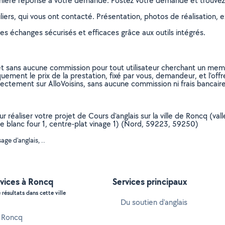
remière réponse à votre demande. Postez votre demande et trouve
ers, qui vous ont contacté. Présentation, photos de réalisation, exp
s échanges sécurisés et efficaces grâce aux outils intégrés.
et sans aucune commission pour tout utilisateur cherchant un membre
uement le prix de la prestation, fixé par vous, demandeur, et l’offr
rectement sur AlloVoisins, sans aucune commission ni frais bancaire
r réaliser votre projet de Cours d'anglais sur la ville de Roncq (vall
ee blanc four 1, centre-plat vinage 1) (Nord, 59223, 59250)
ge d'anglais, ..
rvices à Roncq
Services principaux
 résultats dans cette ville
Du soutien d'anglais
à Roncq