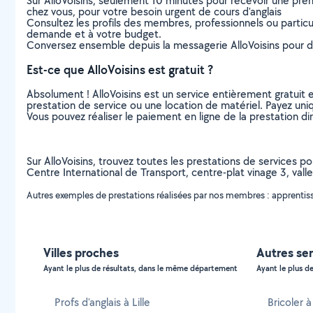
Sur AlloVoisins, seulement 10 minutes pour recevoir une p
chez vous, pour votre besoin urgent de cours d'anglais
Consultez les profils des membres, professionnels ou particuli
demande et à votre budget.
Conversez ensemble depuis la messagerie AlloVoisins pour de
Est-ce que AlloVoisins est gratuit ?
Absolument ! AlloVoisins est un service entièrement gratuit 
prestation de service ou une location de matériel. Payez uniq
Vous pouvez réaliser le paiement en ligne de la prestation di
Sur AlloVoisins, trouvez toutes les prestations de services pou
Centre International de Transport, centre-plat vinage 3, vall
Autres exemples de prestations réalisées par nos membres : apprentissa
Villes proches
Autres se
Ayant le plus de résultats, dans le même département
Ayant le plus de
Profs d'anglais à Lille
Bricoler 