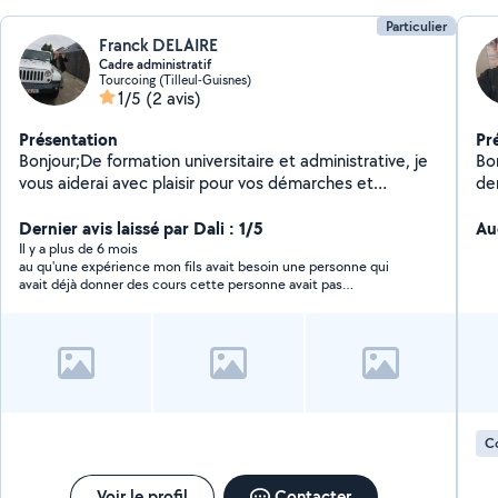
Particulier
Franck DELAIRE
Cadre administratif
Tourcoing (Tilleul-Guisnes)
1/5
(2 avis)
Présentation
Pr
Bonjour;De formation universitaire et administrative, je
Bon
vous aiderai avec plaisir pour vos démarches et
de
courriers, du soutien scolaire (cours d'anglais et de
par
français, notamment)...A bientôt !
Dernier avis laissé par Dali : 1/5
que
Au
Il y a plus de 6 mois
au qu'une expérience mon fils avait besoin une personne qui
avait déjà donner des cours cette personne avait pas
l"expérience requise
Co
Voir le profil
Contacter