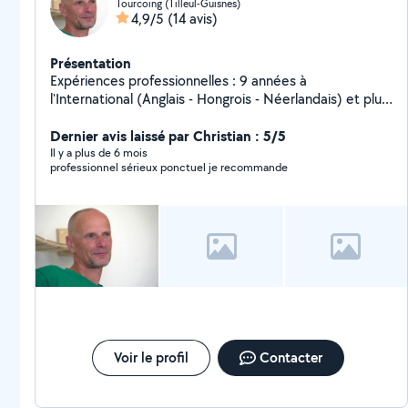
Tourcoing (Tilleul-Guisnes)
4,9/5
(14 avis)
Présentation
Expériences professionnelles : 9 années à
l'International (Anglais - Hongrois - Néerlandais) et plus
de 17 années dans le Secteur Bancaire et Assurance.
Je vous accompagne dans les domaines suivants :
Dernier avis laissé par Christian : 5/5
conseils en gestion de patrimoine + apprentissage en
Il y a plus de 6 mois
professionnel sérieux ponctuel je recommande
langues étrangères business + co-voiturage + réparation
vélos + couture.
Voir le profil
Contacter