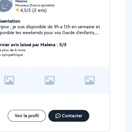
Melanie
Mouvaux (francs-epinette)
4,5/5
(2 avis)
ésentation
jour , je suis disponible de 9h a 15h en semaine et
sponible les weekends pour vos Garde d'enfants,
age, ( j ai était également auxilliaire de vie a
rnier avis laissé par Malena : 5/5
domicile) ... étudie toutes demandes. Cordialement
y a plus de 6 mois
s sympathique
Voir le profil
Contacter