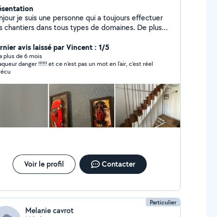
ésentation
njour je suis une personne qui a toujours effectuer
 chantiers dans tous types de domaines. De plus
xerce une activité de courtier de travaux c'est à dire
e si votre projet n'est pas dans mon domaine de
nier avis laissé par Vincent : 1/5
édilection je trouve dans mes contacts des
y a plus de 6 mois
queur danger !!!!!! et ce n'est pas un mot en l'air, c'est réel
sonnes de confiance a sous traiter afin de réalisé
vécu
tre projet parfaitement.
Voir le profil
Contacter
Particulier
Melanie cavrot