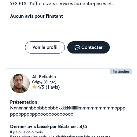
YES ETS. J'offre divers services aux entreprises et
particuliers, comme les services
administratifs(facturations...), la logistique, le ménage
Aucun avis pour l'instant
ainsi que la préparation de plats sucrés, salés et
traditionnels maghrébins pour événements réunions et
autres. Mon objectif est d'apporter des solutions
personnalisées et de qualité pour répondre aux besoins
de mes clients.
Voir le profil
Contacter
Particulier
Ali Belkahla
Grigny (Village)
4/5
(1 avis)
Présentation
Nnnnnnnnbbbbbbbbbbkkkkkkllllllllmmmmmmmmmpppp
ppppppppppooooooooooooo
Dernier avis laissé par Béatrice : 4/5
Il y a plus de 6 mois
Bonne réactivité mais ville d'habitation trop loin de chez moi