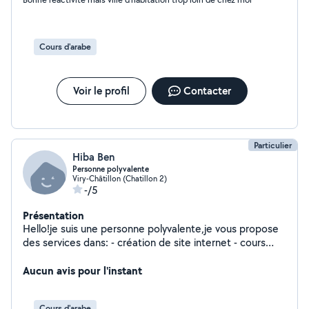
Cours d'arabe
Voir le profil
Contacter
Particulier
Hiba Ben
Personne polyvalente
Viry-Châtillon (Chatillon 2)
-/5
Présentation
Hello!je suis une personne polyvalente,je vous propose
des services dans: - création de site internet - cours
d'arabe - cours de français pour les petits - baby sitting
occasionnel et périscolaire - apéritifs salés et sucrés
Aucun avis pour l'instant
pour petites occasions - plats à emporter
Cours d'arabe