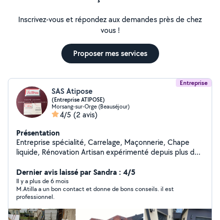
Inscrivez-vous et répondez aux demandes près de chez
vous !
Proposer mes services
Entreprise
SAS Atipose
(Entreprise ATIPOSE)
Morsang-sur-Orge (Beauséjour)
4/5
(2 avis)
Présentation
Entreprise spécialité, Carrelage, Maçonnerie, Chape
liquide, Rénovation Artisan expérimenté depuis plus de
20 ans, je mets mon savoir-faire à votre service pour
tous vos projets de construction et de rénovation : Pose
Dernier avis laissé par Sandra : 4/5
de chape liquide Carrelage & faïence (sols, murs,
Il y a plus de 6 mois
M.Atilla a un bon contact et donne de bons conseils. il est
intérieurs et extérieurs) Travaux de maçonnerie (murs,
professionnel.
fondations, béton, etc.) Petits travaux & finitions
(terrasse, démontage, bricolage divers) Basé à