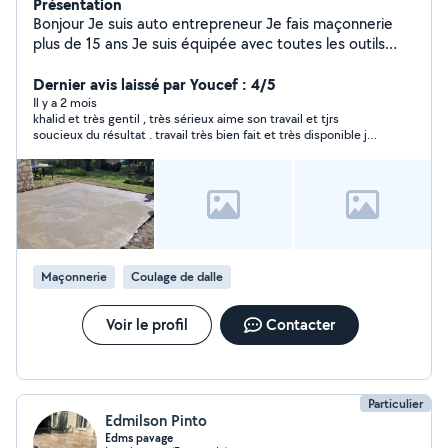
Présentation
Bonjour Je suis auto entrepreneur Je fais maçonnerie
plus de 15 ans Je suis équipée avec toutes les outils
professionnels Je suis disponible 24 sur 24 Khaled
Dernier avis laissé par Youcef : 4/5
Il y a 2 mois
khalid et très gentil , très sérieux aime son travail et tjrs
soucieux du résultat . travail très bien fait et très disponible je
recommande khalid aux personnes désirant travail top et
confiance.
Maçonnerie
Coulage de dalle
Voir le profil
Contacter
Particulier
Edmilson Pinto
Edms pavage