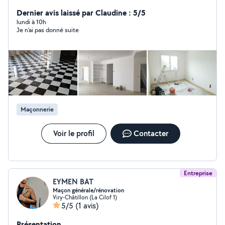
travail beaucoup de bouche a oreilles pour information
ne vous fiez pas au avis les gens sont parfois très
Dernier avis laissé par Claudine : 5/5
désagréable je vous garantis du bon travail cest le but
lundi à 10h
Je n'ai pas donné suite
pour une confiance de mes compétences merci de me
contacter pour plus d'informations cordialement mr
garret.
Maçonnerie
Voir le profil
Contacter
Entreprise
EYMEN BAT
Maçon générale/rénovation
Viry-Châtillon (La Cilof 1)
5/5
(1 avis)
Présentation