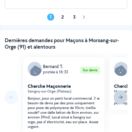
1
2
3
Page
suivante
Dernières demandes pour Maçons à Morsang-sur-
Orge (91) et alentours
Bernard T.
M
Sur devis
postée à 18:33
p
Cherche Maçonnerie
Cherche
Savigny-sur-Orge (Plateau)
Morangis (P
Bonjour, pour un petit local commercial. J' ai
Bonjour, J
besoin de devis par des pros uniquement
pour répara
pour pose de polystyrene de 10cm, treillis
soudé? une dalle béton de 8cm environ, sur
environ 39m2. Local situé à Savigny sur
orge, pas d' électricité, eau sur place. Assez
urgent.