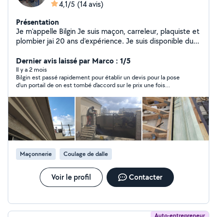
4,1/5
(14 avis)
Présentation
Je m'appelle Bilgin Je suis maçon, carreleur, plaquiste et
plombier jai 20 ans d'expérience. Je suis disponible du
lundi au dimanche même dépannage la nuit J'ai tous le
matériel nécessaire dans la maçonnerie : pour le
Dernier avis laissé par Marco : 1/5
carrelage, le bois, ...) Je suis véhiculée (je peux même
Il y a 2 mois
Bilgin est passé rapidement pour établir un devis pour la pose
vous aider à aller chercher votre matériel dans le
d'un portail de on est tombé d'accord sur le prix une fois
magasin de bricolage ) Même pour un renseignement je
l'acompte versé il venais par intermittence et sans prévenir
suis là pour vous aidez je suis très réactif. Je connais
pour un travail approximatif avec de mauvaises finitions j'ai
très bien mon métier et connais tous se qui est en
demandé la rectification de ses erreurs ne répond plus au
téléphone et a déserté le chantier sans avoir terminé . A fuir ce
rapport avec le bâtiment. Au plaisir de travailler avec
n'est pas une personne de confiance
vous
Maçonnerie
Coulage de dalle
Voir le profil
Contacter
Auto-entrepreneur