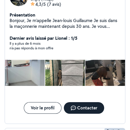
4,3/5
(7 avis)
Présentation
Bonjour, Je m'appelle Jean-louis Guillaume Je suis dans
la maçonnerie maintenant depuis 30 ans. Je vous
propose mes services en maçonnerie générale.
(ravalement, cloison,escaliers, etc...) N'hésitez pas à me
Dernier avis laissé par Lionel : 1/5
contacter, si vous avez besoin de mes services
Il y a plus de 6 mois
n'a pas répondu à mon offre
Voir le profil
Contacter