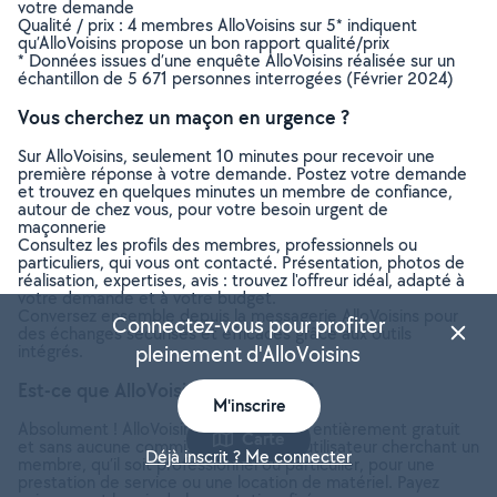
votre demande
Qualité / prix : 4 membres AlloVoisins sur 5* indiquent
qu’AlloVoisins propose un bon rapport qualité/prix
* Données issues d’une enquête AlloVoisins réalisée sur un
échantillon de 5 671 personnes interrogées (Février 2024)
Vous cherchez un maçon en urgence ?
Sur AlloVoisins, seulement 10 minutes pour recevoir une
première réponse à votre demande. Postez votre demande
et trouvez en quelques minutes un membre de confiance,
autour de chez vous, pour votre besoin urgent de
maçonnerie
Consultez les profils des membres, professionnels ou
particuliers, qui vous ont contacté. Présentation, photos de
réalisation, expertises, avis : trouvez l'offreur idéal, adapté à
votre demande et à votre budget.
Conversez ensemble depuis la messagerie AlloVoisins pour
Connectez-vous pour profiter
des échanges sécurisés et efficaces grâce aux outils
intégrés.
pleinement d'AlloVoisins
Est-ce que AlloVoisins est gratuit ?
M'inscrire
Absolument ! AlloVoisins est un service entièrement gratuit
Carte
et sans aucune commission pour tout utilisateur cherchant un
Déjà inscrit ? Me connecter
membre, qu’il soit professionnel ou particulier, pour une
prestation de service ou une location de matériel. Payez