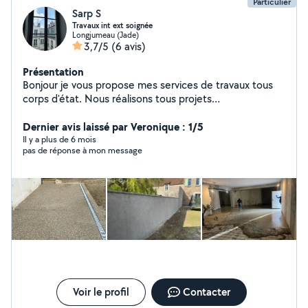
Particulier
Sarp S
Travaux int ext soignée
Longjumeau (Jade)
3,7/5
(6 avis)
Présentation
Bonjour je vous propose mes services de travaux tous
corps d'état. Nous réalisons tous projets
d'aménagement et de rénovation intérieure, du
rafraîchissement, de la peinture à la rénovation de votre
Dernier avis laissé par Veronique : 1/5
habitat et locaux
Il y a plus de 6 mois
pas de réponse à mon message
Voir le profil
Contacter