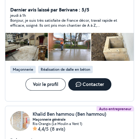
service pour tous vos projets de maçonnerie, terrasse,
béton et bien d'autres travaux. Rigoureux, sérieux et
Dernier avis laissé par Berivane : 5/5
réactif, je m'engage à réaliser vos projets avec soin et
jeudi à 1h
Bonjour, je suis très satisfaite de France décor, travail rapide et
efficacité, en respectant vos délais et vos attentes.
efficace, soigné. Ils ont pris mon chantier de A à Z,
Que ce soit pour de petits travaux ou des projets plus
franchement très satisfaite je vous recommande les yeux
ambitieux, je suis là pour vous accompagner de A à Z.
fermés. Merci à vous et à votre équipe France décor !!
Maçonnerie
Réalisation de dalle en béton
Voir le profil
Contacter
Auto-entrepreneur
Khalid Ben hammou (Ben hammou)
Maçonnerie générale
Ris-Orangis (Le Moulin a Vent 1)
4,4/5
(8 avis)