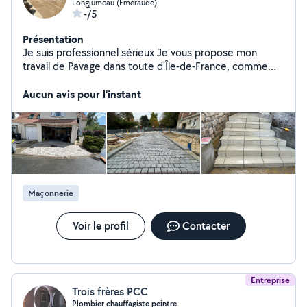
Longjumeau (Emeraude)
-/5
Présentation
Je suis professionnel sérieux Je vous propose mon
travail de Pavage dans toute d'Île-de-France, comme
vous pouvez voir sur la photo, les travaux réalisés par
nous moi et mes équipes n'hésitez pas de nous
Aucun avis pour l'instant
contacter, on sera à votre disponibilité.
Maçonnerie
Voir le profil
Contacter
Entreprise
Trois frères PCC
Plombier chauffagiste peintre