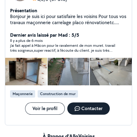
Présentation
Bonjour je suis ici pour satisfaire les voisins Pour tous vos
travaux maçonnerie carrelage placo rénovationetc.
N'hésitez pas me contacter A bientôt.
Cordialement.0749844860
Dernier avis laissé par Mad : 5/5
Il y a plus de 6 mois
j'ai fait appel à Mâcon pour le ravalement de mon muret. travail
très soigneux,super reactif, à l'écoute du client. je suis très
content du rendu. Pour tous vos travaux de ravalement où de
maçonnerie vous pouvez faire appel à Mâcon sans hésitation.
Maçonnerie
Construction de mur
Voir le profil
Contacter
À Propos d’AlloVoisins