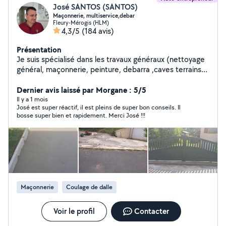
José SANTOS (SANTOS)
Maçonnerie, multiservice,debar
Fleury-Mérogis (HLM)
4,3/5
(184 avis)
Présentation
Je suis spécialisé dans les travaux généraux (nettoyage
général, maçonnerie, peinture, debarra ,caves terrains
,maisonsindividuelles appartements ,etc.)J'ai travaillé à
mon compte pendant de nombreuses années.. ( pas
Dernier avis laissé par Morgane : 5/5
des devis à distance, je me déplace gratuitement pour
Il y a 1 mois
José est super réactif, il est pleins de super bon conseils. Il
éviter des surprises, merci d'avance)
bosse super bien et rapidement. Merci José !!!
Maçonnerie
Coulage de dalle
Voir le profil
Contacter