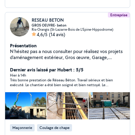
Entreprise
RESEAU BETON
GROS OEUVRE- beton
Ris-Orangis (St-Lazarre-Bois de L'Epine-Hippodrome)
4,6/5
(14 avis)
Présentation
N'hésitez pas a nous consulter pour réalisez vos projets
d'aménagement extérieur, Gros œuvre, Garage,
Terrasse, Piscine, combles, préparation et coulage du
béton désactivé, béton imprimé, pelouse Nos devis
Dernier avis laissé par Hubert : 5/5
sont gratuit. 15 ans Expérience avec décennale.
Hier à 14h
Très bonne prestation de Réseau Béton. Travail sérieux et bien
exécuté. Le chantier a été bien soigné et bien nettoyé. Le
rendu correspond à ma demande. Mourad est très arrangeant.
Je peux le recommander
Maçonnerie
Coulage de chape