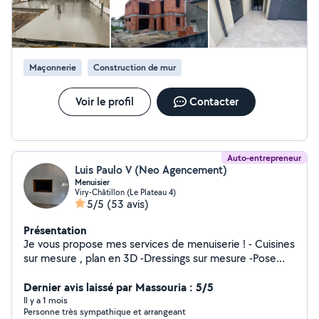
Morsang-sur-Orge (quartier Beauséjour) déplacement
rapide dans tout le secteur. Travail soigné, professionnel
et garanti. Entrepris ATIPOSE Contactez-moi dès
maintenant pour un devis gratuit !
Maçonnerie
Construction de mur
Voir le profil
Contacter
Auto-entrepreneur
Luis Paulo V (Neo Agencement)
Menuisier
Viry-Châtillon (Le Plateau 4)
5/5
(53 avis)
Présentation
Je vous propose mes services de menuiserie ! - Cuisines
sur mesure , plan en 3D -Dressings sur mesure -Pose
parquet - pose des menuiseries Pour tout vous travaux
de menuiserie n'hésitez pas à me contacter !
Dernier avis laissé par Massouria : 5/5
Il y a 1 mois
Personne très sympathique et arrangeant