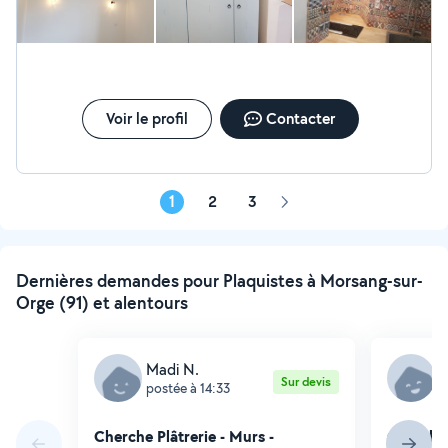
Voir le profil
Contacter
1
2
3
Page
suivante
Dernières demandes pour Plaquistes à Morsang-sur-
Orge (91) et alentours
Madi N.
C
Sur devis
postée à 14:33
p
Cherche Plâtrerie - Murs -
Cherche 