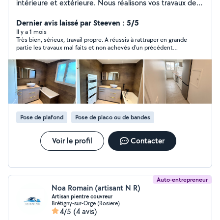
intérieure et extérieure. Nous réalisons vos travaux de
peinture, placo, électricité, plomberie, revêtements de
sols et aménagements avec sérieux et
Dernier avis laissé par Steeven : 5/5
professionnalisme. Intervention en Île-de-France. Devis
Il y a 1 mois
Très bien, sérieux, travail propre. A réussis à rattraper en grande
rapide et travail soign
partie les travaux mal faits et non achevés d’un précédent
artisan. Donne des conseils. Bonne finition et chantier laissé
propre.
Pose de plafond
Pose de placo ou de bandes
Voir le profil
Contacter
Auto-entrepreneur
Noa Romain (artisant N R)
Artisan pientre couvreur
Brétigny-sur-Orge (Rosiere)
4/5
(4 avis)