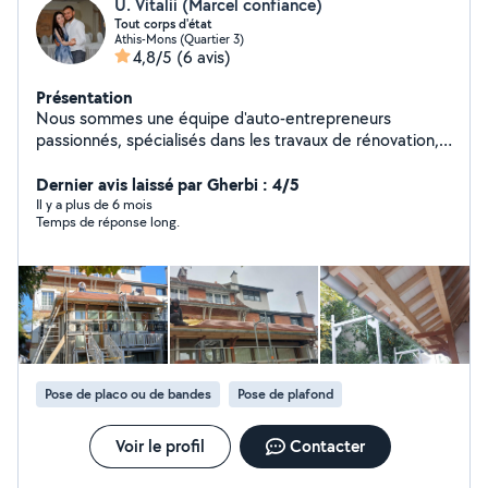
U. Vitalii (Marcel confiance)
Tout corps d'état
Athis-Mons (Quartier 3)
4,8/5
(6 avis)
Présentation
Nous sommes une équipe d'auto-entrepreneurs
passionnés, spécialisés dans les travaux de rénovation,
de restauration et de création, aussi bien à l'intérieur
qu'à l'extérieur. Notre savoir-faire s'appuie sur une
Dernier avis laissé par Gherbi : 4/5
grande expérience du métier, un profond respect des
Il y a plus de 6 mois
Temps de réponse long.
normes françaises et un engagement constant envers la
qualité et la satisfaction du client. Chaque projet est
pour nous une nouvelle œuvre : nous accordons une
attention particulière aux détails, à la solidité des
structures et à l'esthétique du résultat final. Nous
travaillons avec sérieux, ponctualité et passion, en alliant
les techniques traditionnelles aux méthodes modernes,
afin d'offrir un rendu durable, élégant et parfaitement
Pose de placo ou de bandes
Pose de plafond
exécuté. Notre objectif : transformer vos idées en
réalité, avec professionnalisme, confiance et excellence
artisanale.
Voir le profil
Contacter