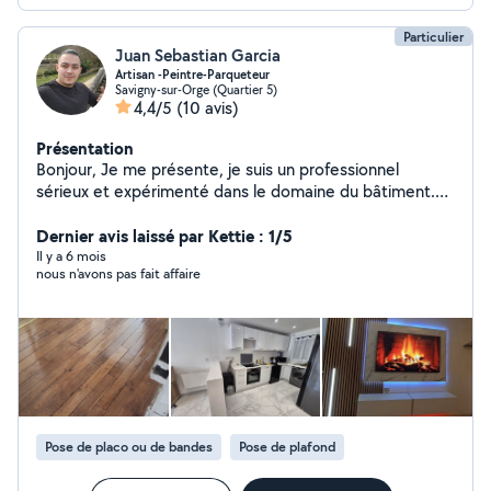
Particulier
Juan Sebastian Garcia
Artisan -Peintre-Parqueteur
Savigny-sur-Orge (Quartier 5)
4,4/5
(10 avis)
Présentation
Bonjour, Je me présente, je suis un professionnel
sérieux et expérimenté dans le domaine du bâtiment.
Je propose mes services pour tous types de travaux,
notamment : Construction générale Travaux d'électricité
Dernier avis laissé par Kettie : 1/5
Peinture intérieure et extérieure Pose de carrelage
Il y a 6 mois
nous n'avons pas fait affaire
Installation de parquets et sols en bois Rénovations
diverses Je travaille avec soin, efficacité et dans le
respect des délais. N'hésitez pas à me contacter pour
un devis ou toute demande d'information. Je suis
disponible pour intervenir rapidement selon vos besoins.
Merci pour votre confiance, Sebastian garcia
Pose de placo ou de bandes
Pose de plafond