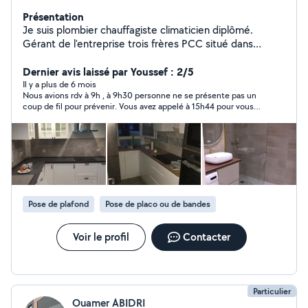
Présentation
Je suis plombier chauffagiste climaticien diplômé.
Gérant de l'entreprise trois frères PCC situé dans
l'Essonne. j'ai plus de 15 ans d'expérience dans le
domaine du BTP J'effectue en plus de la plomberie tous
Dernier avis laissé par Youssef : 2/5
les travaux de rénovation (peinture ,revêtement de sol
Il y a plus de 6 mois
Nous avions rdv à 9h , à 9h30 personne ne se présente pas un
,montage de meuble ....) Je suis disponible 7jr /7 dans
coup de fil pour prévenir. Vous avez appelé à 15h44 pour vous
toute l'Ile de France 767599282
excuser donc je mets 2 étoiles au lieu d une.
Pose de plafond
Pose de placo ou de bandes
Voir le profil
Contacter
Particulier
Ouamer ABIDRI