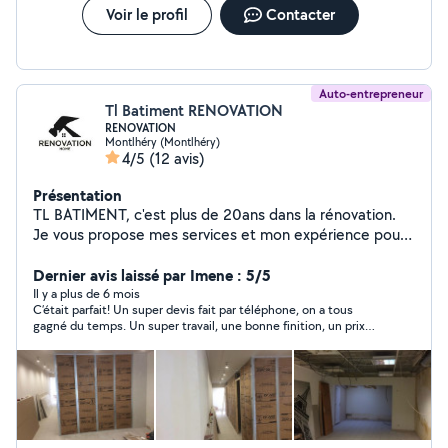
Voir le profil
Contacter
Auto-entrepreneur
Tl Batiment RENOVATION
RENOVATION
Montlhéry (Montlhéry)
4/5
(12 avis)
Présentation
TL BATIMENT, c'est plus de 20ans dans la rénovation.
Je vous propose mes services et mon expérience pour
vos travaux de rénovation complète. -Plomberie -
Electricité -Plâtrerie (placo, enduit général) -Peinture -
Dernier avis laissé par Imene : 5/5
Revêtement du sol (parquet, carrelage) -Faïence
Il y a plus de 6 mois
C’était parfait! Un super devis fait par téléphone, on a tous
Assurance DECENNALE
gagné du temps. Un super travail, une bonne finition, un prix
qui m’a parut correct pour le travail effectué. Bref, parfait! merci
encore !!!