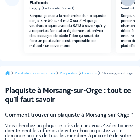
Plafonds
Plafonds
Grigny (La Grande Borne I)
Sainte-Gen
Bonjour, je suis à la recherche d'un plaquiste
Bonjour, B
car j'ai 4 m 50 sur 4 m 50 sur 2 M que je
personne qu
voudrais plaquer avec du BA13 à savoir qu'il y
chambre 16
a de portes à installer également et prévoir
décollé l'a
des passages de câble l'idée ça serait de
enduire cer
faire un petit salon c'est impossible de
merci de m
m'établir un devis merci
plait dès q
Prestations de services
Plaquistes
Essonne
Morsang-sur-Orge
Plaquiste à Morsang-sur-Orge : tout ce
qu’il faut savoir
Comment trouver un plaquiste à Morsang-sur-Orge ?
Vous cherchez un plaquiste près de chez vous ? Sélectionnez
directement les offreurs de votre choix ou postez votre
demande auprès de tous les membres à proximité de votre