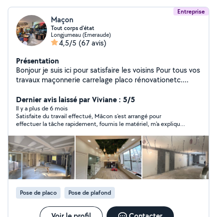
Entreprise
Maçon
Tout corps d'état
Longjumeau (Emeraude)
4,5/5
(67 avis)
Présentation
Bonjour je suis ici pour satisfaire les voisins Pour tous vos
travaux maçonnerie carrelage placo rénovationetc.
N'hésitez pas me contacter A bientôt.
Cordialement.0749844860
Dernier avis laissé par Viviane : 5/5
Il y a plus de 6 mois
Satisfaite du travail effectué, Mâcon s'est arrangé pour
effectuer la tâche rapidement, fournis le matériel, m'a expliqué
le contenu de son devis avec patience. Travail soigné, rapide et
donne des conseils.
Pose de placo
Pose de plafond
Voir le profil
Contacter