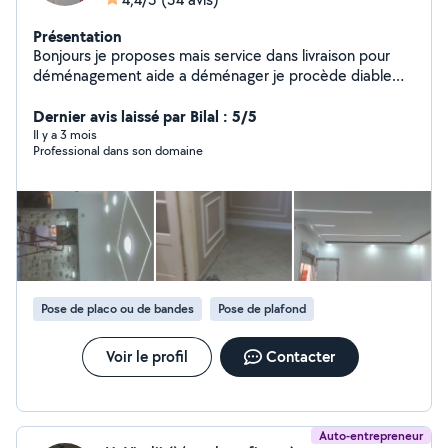
Présentation
Bonjours je proposes mais service dans livraison pour
déménagement aide a déménager je procède diable
électrique aucun effort pour monter et descendre
escalier peut aussi aider démonter meuble remonter
Dernier avis laissé par Bilal : 5/5
compétences dans les travaux rénovation enduit
Il y a 3 mois
Professional dans son domaine
peinture réparation ext enlèvement grava je suis sérieux
dans mon travaille et ponctuel je reste a votre
disposition a tout moment 24/24
Pose de placo ou de bandes
Pose de plafond
Voir le profil
Contacter
Auto-entrepreneur