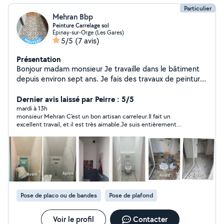
Particulier
Mehran Bbp
Peinture Carrelage sol
Épinay-sur-Orge (Les Gares)
5/5
(7 avis)
Présentation
Bonjour madam monsieur Je travaille dans le bâtiment
depuis environ sept ans. Je fais des travaux de peinture,
de carrelage et le sol. Tout type enduit pose interior
exterior. Je suis toujours ponctuel. Et je fournis toujours
Dernier avis laissé par Peirre : 5/5
un travail de qualité. Devis gratuit Displacement gratuit
mardi à 13h
monsieur Mehran C'est un bon artisan carreleur.Il fait un
excellent travail, et il est très aimable.Je suis entièrement
satisfait du travail accompli.Je le recommande les yeux fermés.
Pose de placo ou de bandes
Pose de plafond
Voir le profil
Contacter