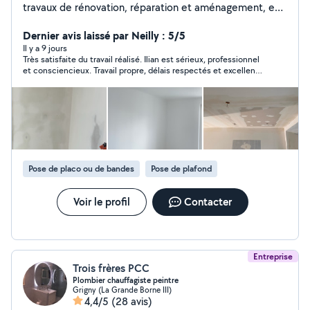
travaux de rénovation, réparation et aménagement, en
intérieur comme en extérieur. Sérieux, ponctuel et
soigneux, je m'adapte à vos besoins et vous garantis un
Dernier avis laissé par Neilly : 5/5
travail propre et de qualité. Interventions rapides Travail
Il y a 9 jours
Très satisfaite du travail réalisé. Ilian est sérieux, professionnel
soigné Devis clair et honnête N'hésitez pas à me
et consciencieux. Travail propre, délais respectés et excellent
contacter pour discuter de votre projet.
rendu. Je recommande sans hésiter !
Pose de placo ou de bandes
Pose de plafond
Voir le profil
Contacter
Entreprise
Trois frères PCC
Plombier chauffagiste peintre
Grigny (La Grande Borne III)
4,4/5
(28 avis)