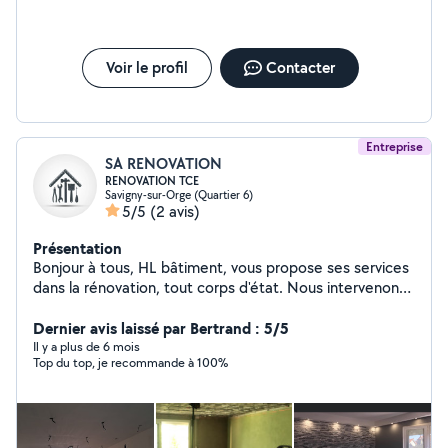
Voir le profil
Contacter
Entreprise
SA RENOVATION
RENOVATION TCE
Savigny-sur-Orge (Quartier 6)
5/5
(2 avis)
Présentation
Bonjour à tous, HL bâtiment, vous propose ses services
dans la rénovation, tout corps d'état. Nous intervenons
pour tout type de travaux et sommes assuré pour
l'entièreté de notre activité : -Électricitér -Plomberie -
Dernier avis laissé par Bertrand : 5/5
Isolation -Plâtrerie -Revêtements de sol souple et dur
Il y a plus de 6 mois
Top du top, je recommande à 100%
(Parquet / Carrelage) -Peinture -Pose de Cuisine Notre
seul mot d'ordre et la satisfaction de notre clientèles.
Nous vous garantissons un travail de qualité à des prix
très raisonnable. Au plaisir d'avoir l'opportunité de
rendre votre quotidien meilleur.