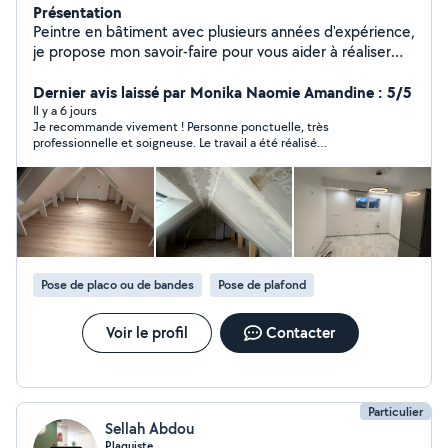
Présentation
Peintre en bâtiment avec plusieurs années d'expérience,
je propose mon savoir-faire pour vous aider à réaliser
vos travaux de peinture, que ce soit en intérieur ou en
extérieur. Que vous ayez besoin de conseils pour choisir
Dernier avis laissé par Monika Naomie Amandine : 5/5
les bonnes couleurs, d'aide pour préparer les surfaces,
Il y a 6 jours
Je recommande vivement ! Personne ponctuelle, très
ou d'une intervention pour repeindre vos murs, je suis là
professionnelle et soigneuse. Le travail a été réalisé
pour vous accompagner. Je suis passionné par mon
proprement et avec efficacité. Je suis très satisfaite du
métier et j'aime voir la satisfaction de mes clients
résultat. Merci encore !
lorsqu'ils découvrent leur nouvel espace. Je peux
également vous aider avec toutes vos rénovations
d'intérieur. N'hésitez pas à me contacter pour des
petits ou grands projets
Pose de placo ou de bandes
Pose de plafond
Voir le profil
Contacter
Particulier
Sellah Abdou
Plaquiste