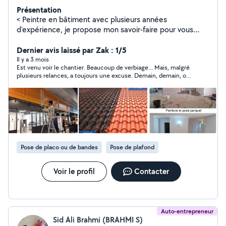
Présentation
< Peintre en bâtiment avec plusieurs années
d'expérience, je propose mon savoir-faire pour vous
aider à réaliser yos travaux de peinture, que ce soit en
intérieur ou en extérieur. Que vous ayez besoin de
Dernier avis laissé par Zak : 1/5
conseils pour choisir les bonnes couleurs, d'aide pour
Il y a 3 mois
Est venu voir le chantier. Beaucoup de verbiage... Mais, malgré
préparer les surfaces, ou d'une intervention pour
plusieurs relances, a toujours une excuse. Demain, demain, oui
repeindre vos murs, je suis là pour yous accompagner.
oui je le ferai. Mais, il n'a jamais envoyé de devis. Pas fiable.
Je suis passionné par mon métier et jaime voir la
satisfaction de mes clients lorsquils découvrent leur
nouvel espace. Je fait aussi de la couverture alors
N'hésitez pas à me contacter pour des petits ou grands
projets !>
Pose de placo ou de bandes
Pose de plafond
Voir le profil
Contacter
Auto-entrepreneur
Sid Ali Brahmi (BRAHMI S)