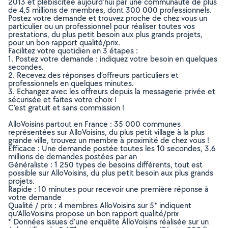
2013 et plébiscitée aujourd’hui par une communauté de plus
de 4,5 millions de membres, dont 300 000 professionnels.
Postez votre demande et trouvez proche de chez vous un
particulier ou un professionnel pour réaliser toutes vos
prestations, du plus petit besoin aux plus grands projets,
pour un bon rapport qualité/prix.
Facilitez votre quotidien en 3 étapes :
1. Postez votre demande : indiquez votre besoin en quelques
secondes.
2. Recevez des réponses d’offreurs particuliers et
professionnels en quelques minutes.
3. Echangez avec les offreurs depuis la messagerie privée et
sécurisée et faites votre choix !
C’est gratuit et sans commission !
AlloVoisins partout en France : 35 000 communes
représentées sur AlloVoisins, du plus petit village à la plus
grande ville, trouvez un membre à proximité de chez vous !
Efficace : Une demande postée toutes les 10 secondes, 3.6
millions de demandes postées par an
Généraliste : 1 250 types de besoins différents, tout est
possible sur AlloVoisins, du plus petit besoin aux plus grands
projets.
Rapide : 10 minutes pour recevoir une première réponse à
votre demande
Qualité / prix : 4 membres AlloVoisins sur 5* indiquent
qu’AlloVoisins propose un bon rapport qualité/prix
* Données issues d’une enquête AlloVoisins réalisée sur un