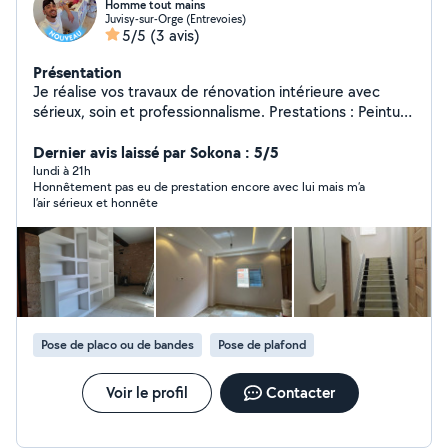
Homme tout mains
Juvisy-sur-Orge (Entrevoies)
5/5
(3 avis)
Présentation
Je réalise vos travaux de rénovation intérieure avec
sérieux, soin et professionnalisme. Prestations : Peinture
(murs, plafonds, boiseries) Préparation des supports :
nettoyage, enduit, ponçage, sous-couche Travaux de
Dernier avis laissé par Sokona : 5/5
placoplâtre : pose de plaques, cloisons, doublage, faux
lundi à 21h
Honnêtement pas eu de prestation encore avec lui mais m’a
plafonds, bandes à joints et réparations Pose de sols
l’air sérieux et honnête
stratifiés et PVC Montage de meubles Fixation
d'étagères, tringles, cadres, miroirs Petits travaux de
bricolage et finitions Devis gratuit Travail propre et
soigné Tarifs transparents Respect des délais À l'écoute
de vos besoins, je vous accompagne pour tous vos
projets de rénovation intérieure. Contactez-moi pour un
devis gratuit !
Pose de placo ou de bandes
Pose de plafond
Voir le profil
Contacter