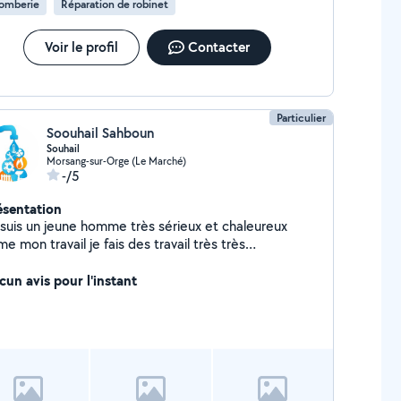
lomberie
Réparation de robinet
Voir le profil
Contacter
Particulier
Soouhail Sahboun
Souhail
Morsang-sur-Orge (Le Marché)
-/5
ésentation
 suis un jeune homme très sérieux et chaleureux
ime mon travail je fais des travail très très
ofessionnel Avec de bon prix comme vous aimez
cun avis pour l'instant