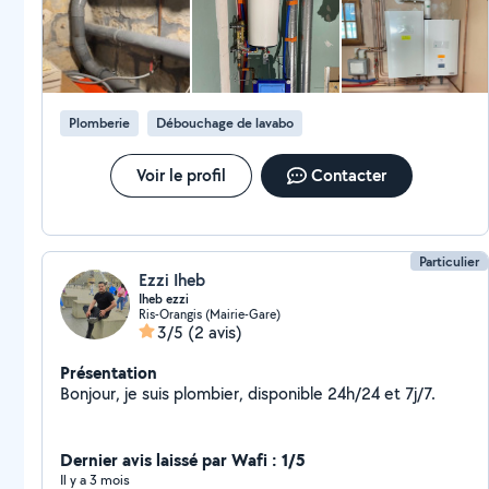
propre et soigné, rien qui déborde. Je recommande !
Plomberie
Débouchage de lavabo
Voir le profil
Contacter
Particulier
Ezzi Iheb
Iheb ezzi
Ris-Orangis (Mairie-Gare)
3/5
(2 avis)
Présentation
Bonjour, je suis plombier, disponible 24h/24 et 7j/7.
Dernier avis laissé par Wafi : 1/5
Il y a 3 mois