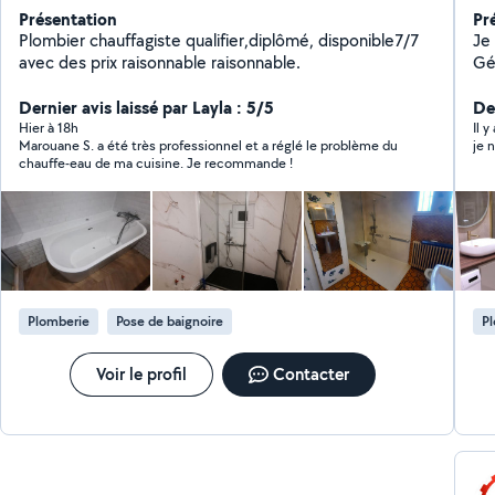
Présentation
Pr
Plombier chauffagiste qualifier,diplômé, disponible7/7
Je su
avec des prix raisonnable raisonnable.
Gér
l'E
Dernier avis laissé par Layla : 5/5
domaine 
Der
tou
Hier à 18h
Il 
Marouane S. a été très professionnel et a réglé le problème du
je n
de sol ,montage de meuble
chauffe-eau de ma cuisine. Je recommande !
Plomberie
Pose de baignoire
P
Voir le profil
Contacter