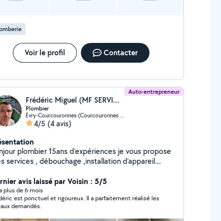
lomberie
Voir le profil
Contacter
Auto-entrepreneur
Frédéric Miguel (MF SERVICES)
Plombier
Évry-Courcouronnes (Courcouronnes Centre Sud)
4/5
(4 avis)
ésentation
njour plombier 15ans d'expériences je vous propose
 services , débouchage ,installation d'appareil
itaire, radiateur, cheauff eau, pose de parquet,
angement de plan de travail montage de meubles. je
nier avis laissé par Voisin : 5/5
dispose de mon propre matériel.
y a plus de 6 mois
déric est ponctuel et rigoureux. Il a parfaitement réalisé les
vaux demandés.