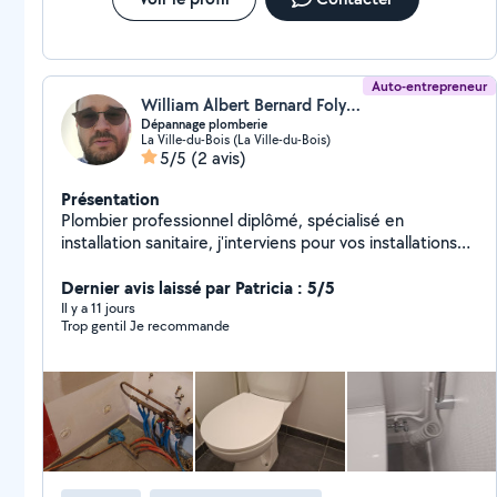
Auto-entrepreneur
William Albert Bernard Foly (Sia Dépannage)
Dépannage plomberie
La Ville-du-Bois (La Ville-du-Bois)
5/5
(2 avis)
Présentation
Plombier professionnel diplômé, spécialisé en
installation sanitaire, j'interviens pour vos installations
neuves, rénovations et dépannages,Travail
professionnel, prix négociables selon la nature des
Dernier avis laissé par Patricia : 5/5
travaux, Tarifs préférentiels pours les retraités et les
Il y a 11 jours
Trop gentil Je recommande
associations.