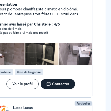
ésentation
is plombier chauffagiste climaticien diplômé.
ant de l'entreprise trois frères PCC situé dans
ssonne. j'ai plus de 15 ans d'expérience dans le
du BTP J'effectue en plus de la plomberie
nier avis laissé par Christelle : 4/5
s les travaux de rénovation (peinture ,revêtement
y a plus de 6 mois
’ai pas eu faire à lui mais très réactif
 ....) Je suis disponible 7jr /7
dans toute l'Ile de France 767599282
lomberie
Pose de baignoire
Voir le profil
Contacter
Particulier
Lucas Lucas