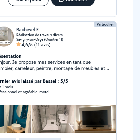
Particulier
Rachevel E
Réalisation de travaux divers
Savigny-sur-Orge (Quartier 11)
4,6/5
(11 avis)
ésentation
pose mes services en tant que
ombier, carreleur, peintre, montage de meubles et
res petits travaux. Je suis à l écoute de vos besoins
e vous conseille et réalise vos travaux de rénovation
nier avis laissé par Bassel : 5/5
intérieur avec soin, ponctualité et bonne humeur.
 a 1 mois
fessionnel et agréable. merci
ns mon profil vous trouverez en photo certaines de
s réalisations. Vous pouvez me joindre par sms dans
déal ou bien par téléphone.