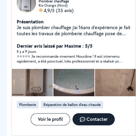
Plombier chauffage
Ris-Orangis (Nord)
4,9/5
(35 avis)
Présentation
Je suis plombier chauffage j'ai 16ans d'expérience je fait
toutes les travaux de plomberie chauffage pose de
toutes équipements sanitaires ballon eux chaude
chaudière et pose carrelage salle de bain et
Dernier avis laissé par Maxime : 5/5
dégorgement des réseaux boucher et pose cuisine
Il y a 9 jours
⭐⭐⭐⭐⭐ Je recommande vivement Nourdine ! Il est intervenu
équipée
rapidement, a été ponctuel, très professionnel et a réalisé un
travail soigné avec beaucoup de sérieux. On sent
immédiatement son expérience et il prend le temps
d'expliquer ce qu'il fait tout en proposant des solutions
adaptées. Les tarifs sont honnêtes et conformes au devis
annoncé. C'est un artisan fiable, efficace et agréable, que je
n'hésiterai pas à recontacter pour de futurs travaux de
plomberie. Merci encore pour votre intervention !
Plomberie
Réparation de ballon d'eau chaude
Voir le profil
Contacter