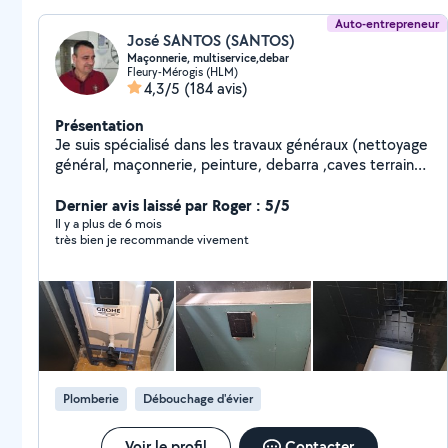
Auto-entrepreneur
José SANTOS (SANTOS)
Maçonnerie, multiservice,debar
Fleury-Mérogis (HLM)
4,3/5
(184 avis)
Présentation
Je suis spécialisé dans les travaux généraux (nettoyage
général, maçonnerie, peinture, debarra ,caves terrains
,maisonsindividuelles appartements ,etc.)J'ai travaillé à
mon compte pendant de nombreuses années.. ( pas
Dernier avis laissé par Roger : 5/5
des devis à distance, je me déplace gratuitement pour
Il y a plus de 6 mois
très bien je recommande vivement
éviter des surprises, merci d'avance)
Plomberie
Débouchage d'évier
Voir le profil
Contacter