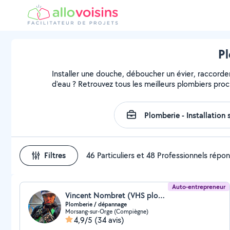
Pl
Installer une douche, déboucher un évier, raccorder
d'eau ? Retrouvez tous les meilleurs plombiers pro
Filtres
46 Particuliers et 48 Professionnels répo
Auto-entrepreneur
Vincent Nombret (VHS plomberie)
Plomberie / dépannage
Morsang-sur-Orge (Compiègne)
4,9/5
(34 avis)