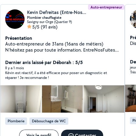
Auto-entrepreneur
Kevin Defreitas (Entre-NosFuites)
Plombier chauffagiste
Savigny-sur-Orge (Quartier 9)
5/5
(91 avis)
Pr
Présentation
Di
Auto-entrepreneur de 31ans (16ans de métiers)
N'hésitez pas pour toute information. EntreNosFuites,
la FUTUR société aux urgences de fuites, problèmes
Der
sur ballon électrique et dégorgement. Nous
Dernier avis laissé par Déborah : 5/5
jeu
intervenons dans les 2heures dans toute l'ile de france.
Il y a 1 mois
Trè
Kévin est réactif, il a été efficace pour poser un diagnostic et
Nos prix sont fixes sans surprises ( pièces à remplacer
réparer ! Je recommande !
sur devis )
P
Plomberie
Débouchage de WC
Voir le profil
Contacter