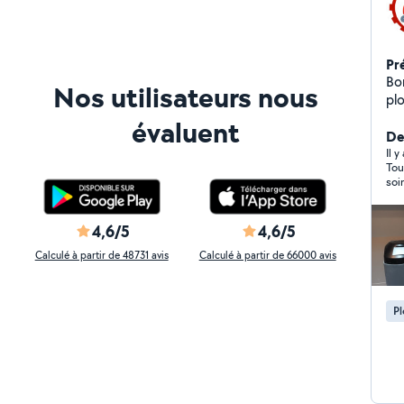
Pr
Bonjour Je vous p
Nos utilisateurs nous
plomberie -Tr
équ
évaluent
Re
De
Dépanna
Il y
Tout s'est
18h 
soi
pr
mê
sim
4,6/5
4,6/5
Calculé à partir de 48731 avis
Calculé à partir de 66000 avis
P