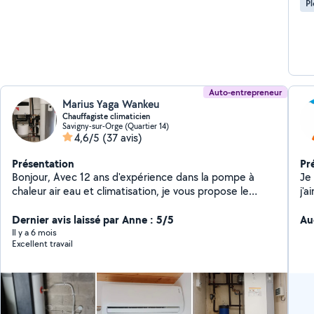
P
Auto-entrepreneur
Marius Yaga Wankeu
Chauffagiste climaticien
Savigny-sur-Orge (Quartier 14)
4,6/5
(37 avis)
Présentation
Pr
Bonjour, Avec 12 ans d'expérience dans la pompe à
Je
chaleur air eau et climatisation, je vous propose le
j'a
dépannage, l'entretien et l'installation de pompe à
pr
chaleur air eau (et désembouage), air air, ballon d'eau
Dernier avis laissé par Anne : 5/5
Au
chaude (cumulus, ballon thermodynamique) et VMC
Il y a 6 mois
Excellent travail
toutes marques confondues. Je vous accompagne et
vous conseille pour tout projet Je peux également
effectuer des travaux de bricolage