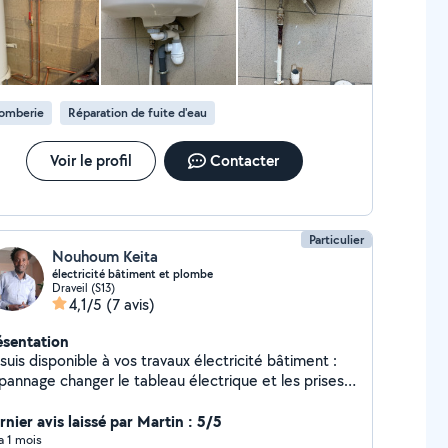
lomberie
Réparation de fuite d'eau
Voir le profil
Contacter
Particulier
Nouhoum Keita
électricité bâtiment et plombe
Draveil (S13)
4,1/5
(7 avis)
ésentation
suis disponible à vos travaux électricité bâtiment :
pannage changer le tableau électrique et les prises
errupteur...ect
rnier avis laissé par Martin : 5/5
 a 1 mois