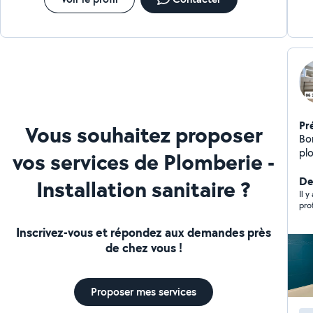
Pr
Vous souhaitez proposer
Bonjour, Je pro
pl
vos services de Plomberie -
aut
, j
Der
Installation sanitaire ?
d'
Il y
pro
Da
me
Inscrivez-vous et répondez aux demandes près
l'i
de chez vous !
Proposer mes services