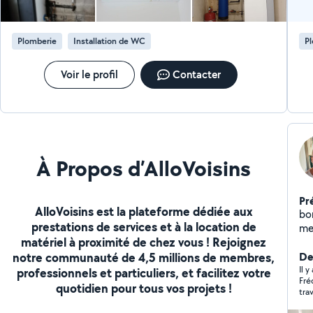
Plomberie
Installation de WC
P
Voir le profil
Contacter
À Propos d’AlloVoisins
Pr
AlloVoisins est la plateforme dédiée aux
bo
prestations de services et à la location de
mes
matériel à proximité de chez vous ! Rejoignez
san
notre communauté de 4,5 millions de membres,
ch
Der
Il 
professionnels et particuliers, et facilitez votre
Fré
quotidien pour tous vos projets !
tra