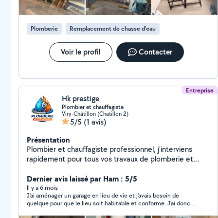
recherche un service professionnel et fiable.
Plomberie
Remplacement de chasse d'eau
Voir le profil
Contacter
Entreprise
Hk prestige
Plombier et chauffagiste
Viry-Châtillon (Chatillon 2)
5/5
(1 avis)
Présentation
Plombier et chauffagiste professionnel, j'interviens
rapidement pour tous vos travaux de plomberie et
chauffage : dépannage, recherche de fuites,
débouchage, installation et remplacement de
Dernier avis laissé par Ham : 5/5
sanitaires. Travail soigné et intervention fiable. Devis
Il y a 6 mois
J'ai aménager un garage en lieu de vie et j'avais besoin de
gratuit.
quelque pour que le lieu soit habitable et conforme. J'ai donc
fait appel à Hk prestige et en une journée tout etait fait. Travail