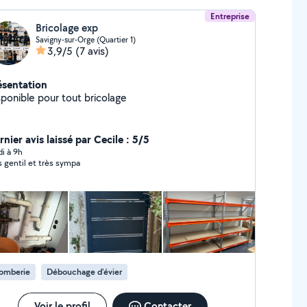
Entreprise
Bricolage exp
Savigny-sur-Orge (Quartier 1)
3,9/5
(7 avis)
ésentation
sponible pour tout bricolage
nier avis laissé par Cecile : 5/5
di à 9h
s gentil et très sympa
lomberie
Débouchage d'évier
Voir le profil
Contacter