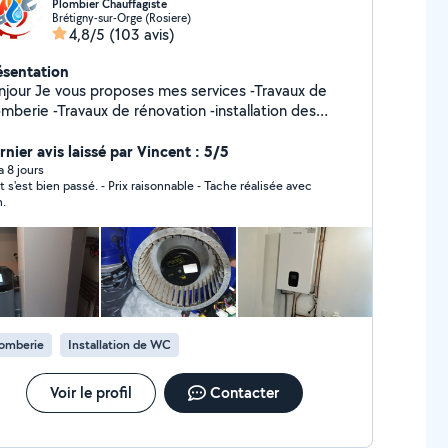
Plombier Chauffagiste
Brétigny-sur-Orge (Rosiere)
4,8/5
(103 avis)
ésentation
roposes mes services -Travaux de
avaux de rénovation -installation des
ipements sanitaire -installation adoucisseur -
cherche de fuite -Débouchage des canalisations -
rnier avis laissé par Vincent : 5/5
ge urgent Disponible En semaine à partir de
 a 8 jours
 bien passé. - Prix raisonnable - Tache réalisée avec
Week-end (samedi/dimanche ) Merci de faciliter la
n.
ise de contacts en détaillant votre demande ou
me en envoyant quelques photo cela sera plus
ple et plus rapide.
lomberie
Installation de WC
Voir le profil
Contacter