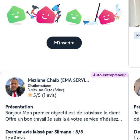
P
M'inscrire
Auto-entrepreneur
Meziane Chaib (EMA SERVICE)
Chaibmeziane
Juvisy-sur-Orge (Seine)
5/5
(1 avis)
Présentation
Pr
Bonjour Mon premier objectif est de satisfaire le client
Je 
Offre un bon travail Je suis la à votre service n'hésitez
dé
pas A me contacter merci
int
Dernier avis laissé par Slimane : 5/5
De
Il y a 2 mois
Il y