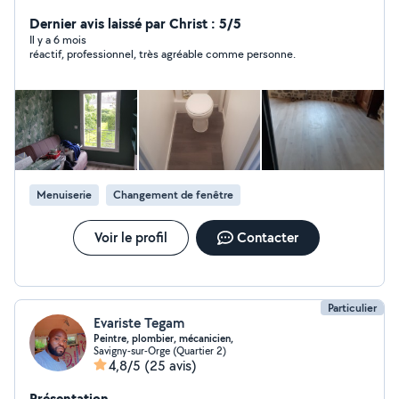
disponible toutes les matinées et mes tarifs sont de 20
euros/heure. Alors n'hésitez pas à me contacter pour
Dernier avis laissé par Christ : 5/5
plus d'informations. N'ayant pas d'abonnement, si je ne
Il y a 6 mois
réactif, professionnel, très agréable comme personne.
peux pas vous répondre, ne m'en tenez pas rigueur.....
Cordialement José.
Menuiserie
Changement de fenêtre
Voir le profil
Contacter
Particulier
Evariste Tegam
Peintre, plombier, mécanicien,
Savigny-sur-Orge (Quartier 2)
4,8/5
(25 avis)
Présentation