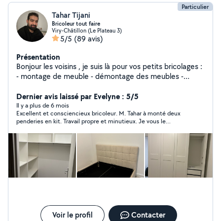
Particulier
Tahar Tijani
Bricoleur tout faire
Viry-Châtillon (Le Plateau 3)
5/5
(89 avis)
Présentation
Bonjour les voisins , je suis là pour vos petits bricolages :
- montage de meuble - démontage des meubles -
bricolage en électricité: branchement plaque de cuisson
, plafonnier , création prise et éclairage . - fixation tringle
Dernier avis laissé par Evelyne : 5/5
- peinture - bricolage en menuiserie - bricolage en
Il y a plus de 6 mois
Excellent et consciencieux bricoleur. M. Tahar à monté deux
plomberie - fixation tv au mur - branchement et
penderies en kit. Travail propre et minutieux. Je vous le
raccordement machine à laver et lave-vaisselle -
recommande avec plaisir. À bientôt Monsieur Tahar !
manutention et tout petit bricolage. 06 /41 /53 /05
/5deux NB : JE NE FAIS PAS pas la réparation des
électroménagers. Envoyez moi les demandes privées
uniquement sur les catégories : montage de meubles et
petits bricolages . Je ne peux pas répondre sur les
autres catégories
Voir le profil
Contacter