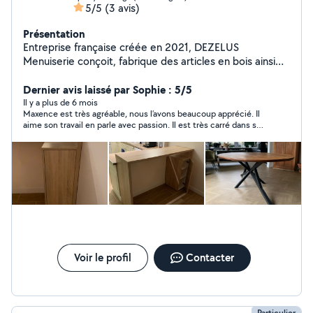
5/5
(3 avis)
Présentation
Entreprise française créée en 2021, DEZELUS
Menuiserie conçoit, fabrique des articles en bois ainsi
que du mobilier d'intérieur pour particuliers et
professionnels.
Dernier avis laissé par Sophie : 5/5
Il y a plus de 6 mois
Maxence est très agréable, nous l’avons beaucoup apprécié. Il
aime son travail en parle avec passion. Il est très carré dans son
organisation et dans les prises de mesures très précises. Un
vrai professionnel que nous recommandons vivement sans
aucune réserve. Nous referons appel à lui sans doute un peu
plus tard.
Voir le profil
Contacter
Particulier