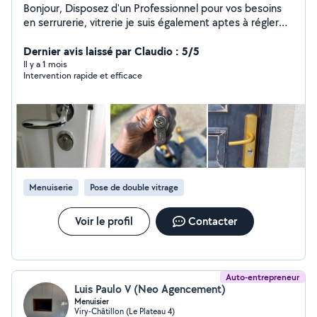
Bonjour, Disposez d'un Professionnel pour vos besoins
en serrurerie, vitrerie je suis également aptes à régler
tout vos problèmes de fenêtres et de volets roulant .
Service optimal Tarif communiqué avant tout
Dernier avis laissé par Claudio : 5/5
interventions
Il y a 1 mois
Intervention rapide et efficace
Menuiserie
Pose de double vitrage
Voir le profil
Contacter
Auto-entrepreneur
Luis Paulo V (Neo Agencement)
Menuisier
Viry-Châtillon (Le Plateau 4)