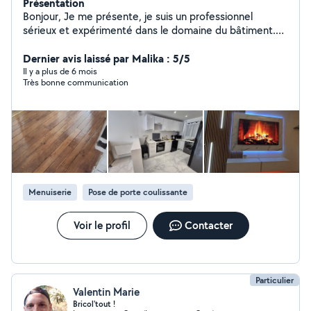
Présentation
Bonjour, Je me présente, je suis un professionnel
sérieux et expérimenté dans le domaine du bâtiment.
Je propose mes services pour tous types de travaux,
notamment : Construction générale Travaux d'électricité
Dernier avis laissé par Malika : 5/5
Peinture intérieure et extérieure Pose de carrelage
Il y a plus de 6 mois
Très bonne communication
Installation de parquets et sols en bois Rénovations
diverses Je travaille avec soin, efficacité et dans le
respect des délais. N'hésitez pas à me contacter pour
un devis ou toute demande d'information. Je suis
disponible pour intervenir rapidement selon vos besoins.
Merci pour votre confiance, Sebastian garcia
Menuiserie
Pose de porte coulissante
Voir le profil
Contacter
Particulier
Valentin Marie
Bricol'tout !