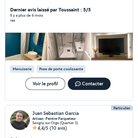
travaux. Je suis à l écoute de vos besoins , je vous
conseille et réalise vos travaux de rénovation d'intérieur
Dernier avis laissé par Toussaint : 5/5
avec soin, ponctualité et bonne humeur. Dans mon
Il y a plus de 6 mois
ras
profil vous trouverez en photo certaines de mes
réalisations. Vous pouvez me joindre par sms dans l'idéal
ou bien par téléphone.
Menuiserie
Pose de porte coulissante
Voir le profil
Contacter
Particulier
Juan Sebastian Garcia
Artisan -Peintre-Parqueteur
Savigny-sur-Orge (Quartier 5)
4,4/5
(10 avis)