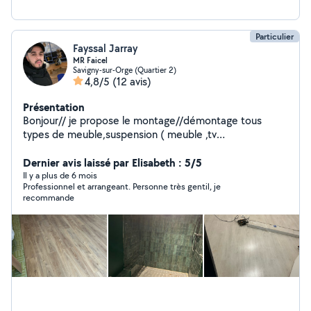
Particulier
Fayssal Jarray
MR Faicel
Savigny-sur-Orge (Quartier 2)
4,8/5
(12 avis)
Présentation
Bonjour// je propose le montage//démontage tous
types de meuble,suspension ( meuble ,tv
,miroir,tableau,étagère ,ect Posage parquet et
carlage,réparation tout type de bricolage) disponible
Dernier avis laissé par Elisabeth : 5/5
7j/7, je me déplace sur Paris et banlieue jusqu'à 50klm
Il y a plus de 6 mois
Professionnel et arrangeant. Personne très gentil, je
cordialement
recommande