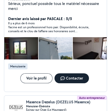
Sérieux, ponctuel possède tous le matériel nécessaire
merci
Dernier avis laissé par PASCALE : 5/5
Il y a plus de 6 mois
Yacine est un professionnel hors pair. Disponibilité, écoute,
conseils et le clou de l’affaire ses honoraires sont
particulièrement accessibles. Je le conseille à toute la
communauté Merci Yacine.
Menuiserie
Voir le profil
Contacter
Auto-entrepreneur
Maxence Dezelus (DEZELUS Maxence)
Menuisier-Ébéniste
Épinay-sur-Orge (Le Mauregard)