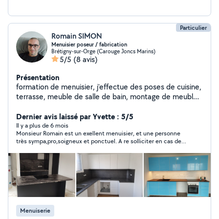
Particulier
Romain SIMON
Menuisier poseur / fabrication
Brétigny-sur-Orge (Carouge Joncs Marins)
5/5
(8 avis)
Présentation
formation de menuisier, j'effectue des poses de cuisine,
terrasse, meuble de salle de bain, montage de meuble.
Désolé je ne pourrais pas répondre à tous les messages
étant limité par la plateforme.
Dernier avis laissé par Yvette : 5/5
Il y a plus de 6 mois
Monsieur Romain est un exellent menuisier, et une personne
très sympa,pro,soigneux et ponctuel. A re solliciter en cas de
nouveaux travaux.
Menuiserie