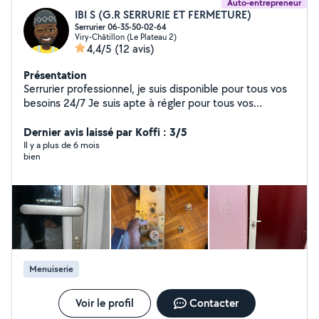
Auto-entrepreneur
IBI S (G.R SERRURIE ET FERMETURE)
Serrurier 06-35-50-02-64
Viry-Châtillon (Le Plateau 2)
4,4/5
(12 avis)
Présentation
Serrurier professionnel, je suis disponible pour tous vos
besoins 24/7 Je suis apte à régler pour tous vos
problèmes de fenêtre, vitrerie, ainsi que volets roulants
, contactez-moi
Dernier avis laissé par Koffi : 3/5
Il y a plus de 6 mois
bien
Menuiserie
Voir le profil
Contacter