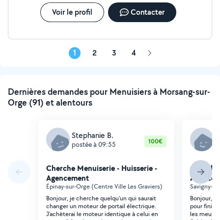
Voir le profil
Contacter
1
2
3
4
Page
suivante
Dernières demandes pour Menuisiers à Morsang-sur-
Orge (91) et alentours
Stephanie B.
A
100€
postée à 09:55
p
Cherche Menuiserie - Huisserie -
Cherche 
Agencement
Agencem
Épinay-sur-Orge (Centre Ville Les Graviers)
Savigny-su
Bonjour, je cherche quelqu'un qui saurait
Bonjour, j
changer un moteur de portail électrique.
pour finir l
J'achèterai le moteur identique à celui en
les meubles