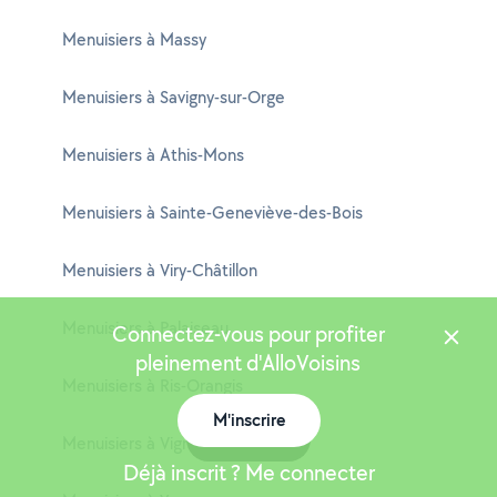
Menuisiers à Massy
Menuisiers à Savigny-sur-Orge
Menuisiers à Athis-Mons
Menuisiers à Sainte-Geneviève-des-Bois
Menuisiers à Viry-Châtillon
Menuisiers à Palaiseau
Connectez-vous pour profiter
pleinement d'AlloVoisins
Menuisiers à Ris-Orangis
M'inscrire
Carte
Menuisiers à Vigneux-sur-Seine
Déjà inscrit ? Me connecter