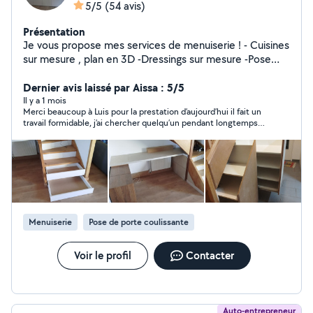
5/5
(54 avis)
Présentation
Je vous propose mes services de menuiserie ! - Cuisines
sur mesure , plan en 3D -Dressings sur mesure -Pose
parquet - pose des menuiseries Pour tout vous travaux
de menuiserie n'hésitez pas à me contacter !
Dernier avis laissé par Aissa : 5/5
Il y a 1 mois
Merci beaucoup à Luis pour la prestation d’aujourd’hui il fait un
travail formidable, j’ai chercher quelqu’un pendant longtemps
Luis a était très réactif . Je garde son contact très
précieusement.
Menuiserie
Pose de porte coulissante
Voir le profil
Contacter
Auto-entrepreneur