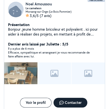
Noel Amoussou
Le cameleon
Morsang-sur-Orge (Le Bois Pommier)
3,6/5
(7 avis)
Présentation
Bonjour ,jeune homme bricoleur et polyvalent . ici pour
aider à réaliser des projets, en mettant à profit de
nombreuses compétences ; acquises grâce à diverses
expériences professionnelle . Donc à vos claviers prêts
Dernier avis laissé par Juliette : 5/5
tapez !!! bonne journée.
Il y a plus de 6 mois
Efficace, sympathique et arrangeant je vous recommande de
faire affaire avec lui.
Voir le profil
Contacter