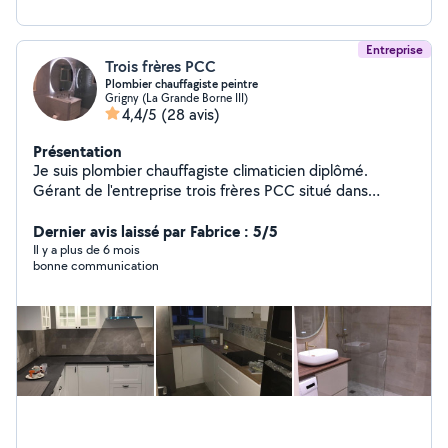
Entreprise
Trois frères PCC
Plombier chauffagiste peintre
Grigny (La Grande Borne III)
4,4/5
(28 avis)
Présentation
Je suis plombier chauffagiste climaticien diplômé.
Gérant de l'entreprise trois frères PCC situé dans
l'Essonne. j'ai plus de 15 ans d'expérience dans le
domaine du BTP J'effectue en plus de la plomberie tous
Dernier avis laissé par Fabrice : 5/5
les travaux de rénovation (peinture ,revêtement de sol
Il y a plus de 6 mois
bonne communication
,montage de meuble ....) Je suis disponible 7jr /7 dans
toute l'Ile de France 767599282