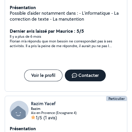
Présentation
Possible d'aider notamment dans : - L'informatique - La
correction de texte - La manutention
Dernier avis laissé par Maurice : 5/5
Il y a plus de 6 mois
Florian m'a répondu que mon besoin ne correspondait pas à ses
activités. Il a pris la peine de me répondre, il aurait pu ne pas le
faire. C'est suffisamment rare pour être souligné. Merci
Florian...
Voir le profil
Contacter
Particulier
Razim Yacef
Razim
Aix-en-Provence (Encagnane 4)
1/5
(1 avis)
Présentation