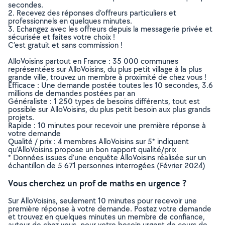
secondes.
2. Recevez des réponses d’offreurs particuliers et
professionnels en quelques minutes.
3. Echangez avec les offreurs depuis la messagerie privée et
sécurisée et faites votre choix !
C’est gratuit et sans commission !
AlloVoisins partout en France : 35 000 communes
représentées sur AlloVoisins, du plus petit village à la plus
grande ville, trouvez un membre à proximité de chez vous !
Efficace : Une demande postée toutes les 10 secondes, 3.6
millions de demandes postées par an
Généraliste : 1 250 types de besoins différents, tout est
possible sur AlloVoisins, du plus petit besoin aux plus grands
projets.
Rapide : 10 minutes pour recevoir une première réponse à
votre demande
Qualité / prix : 4 membres AlloVoisins sur 5* indiquent
qu’AlloVoisins propose un bon rapport qualité/prix
* Données issues d’une enquête AlloVoisins réalisée sur un
échantillon de 5 671 personnes interrogées (Février 2024)
Vous cherchez un prof de maths en urgence ?
Sur AlloVoisins, seulement 10 minutes pour recevoir une
première réponse à votre demande. Postez votre demande
et trouvez en quelques minutes un membre de confiance,
autour de chez vous, pour votre besoin urgent de cours de