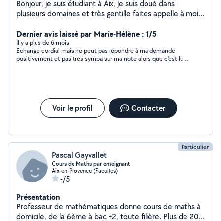
Bonjour, je suis étudiant à Aix, je suis doué dans
plusieurs domaines et très gentille faites appelle à moi
vous serrait pas déçu .
Dernier avis laissé par Marie-Hélène : 1/5
Il y a plus de 6 mois
Echange cordial mais ne peut pas répondre à ma demande
positivement et pas très sympa sur ma note alors que c'est lui
qui ne peut pas garder mon chien! La notation se fait sur les
échanges et non sur la conclusion...
Voir le profil
Contacter
Particulier
Pascal Gayvallet
Cours de Maths par enseignant
Aix-en-Provence (Facultes)
-/5
Présentation
Professeur de mathématiques donne cours de maths à
domicile, de la 6ème à bac +2, toute filière. Plus de 20