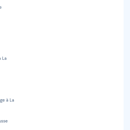
e
à La
age à La
usse