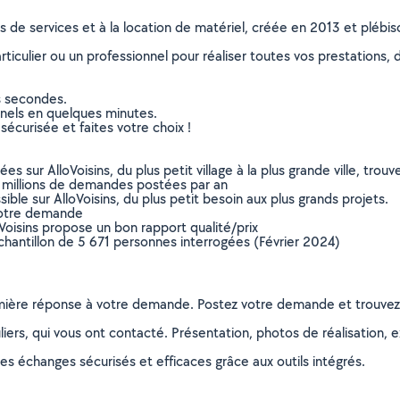
ns de services et à la location de matériel, créée en 2013 et plébi
culier ou un professionnel pour réaliser toutes vos prestations, d
s secondes.
nnels en quelques minutes.
sécurisée et faites votre choix !
sur AlloVoisins, du plus petit village à la plus grande ville, tro
 millions de demandes postées par an
ible sur AlloVoisins, du plus petit besoin aux plus grands projets.
votre demande
oVoisins propose un bon rapport qualité/prix
chantillon de 5 671 personnes interrogées (Février 2024)
remière réponse à votre demande. Postez votre demande et trouve
ers, qui vous ont contacté. Présentation, photos de réalisation, exp
s échanges sécurisés et efficaces grâce aux outils intégrés.