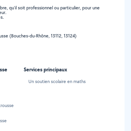
, qu’il soit professionnel ou particulier, pour une
eur.
s.
trousse (Bouches-du-Rhône, 13112, 13124)
usse
Services principaux
Un soutien scolaire en maths
trousse
usse