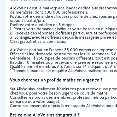
AlloVoisins c’est la marketplace leader dédiée aux prestatio
de membres, dont 300 000 professionnels.
Postez votre demande et trouvez proche de chez vous un parti
rapport qualité/prix.
Facilitez votre quotidien en 3 étapes :
1. Postez votre demande : indiquez votre besoin en quelque
2. Recevez des réponses d’offreurs particuliers et professio
3. Echangez avec les offreurs depuis la messagerie privée et 
C’est gratuit et sans commission !
AlloVoisins partout en France : 35 000 communes représentées 
Efficace : Une demande postée toutes les 10 secondes, 3.6
Généraliste : 1 250 types de besoins différents, tout est poss
Rapide : 10 minutes pour recevoir une première réponse à 
Qualité / prix : 4 membres AlloVoisins sur 5* indiquent qu’All
* Données issues d’une enquête AlloVoisins réalisée sur un é
Vous cherchez un prof de maths en urgence ?
Sur AlloVoisins, seulement 10 minutes pour recevoir une p
chez vous, pour votre besoin urgent de cours de maths
Consultez les profils des membres, professionnels ou particuli
demande et à votre budget.
Conversez ensemble depuis la messagerie AlloVoisins pour de
Est-ce que AlloVoisins est gratuit ?