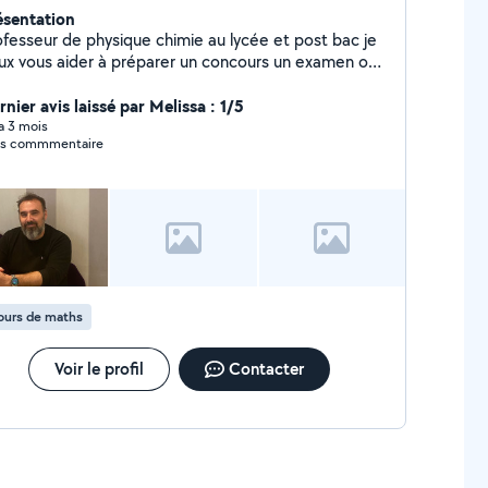
ésentation
ofesseur de physique chimie au lycée et post bac je
ux vous aider à préparer un concours un examen ou
 remettre à niveau Possibilité en présentiel ou en
hésitez pas à me contacter je vous
nier avis laissé par Melissa : 1/5
pondrai rapidement
 a 3 mois
ns commmentaire
ours de maths
Voir le profil
Contacter