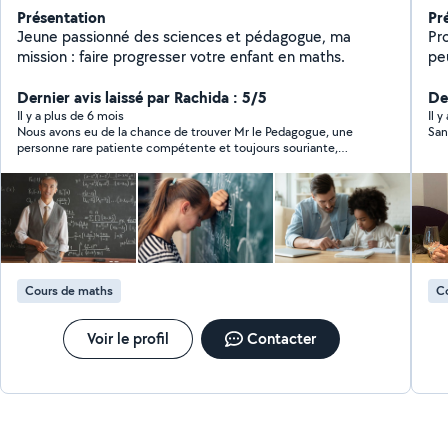
Présentation
Pr
Jeune passionné des sciences et pédagogue, ma
Pr
mission : faire progresser votre enfant en maths.
pe
à vous
Dernier avis laissé par Rachida : 5/5
distanciel N'
Der
ré
Il y a plus de 6 mois
Il y
Nous avons eu de la chance de trouver Mr le Pedagogue, une
Sa
personne rare patiente compétente et toujours souriante,
Kevin s'occupe de mes 2 ado de façon idéal, je recommande
fortement en toute confiance.
Cours de maths
C
Voir le profil
Contacter