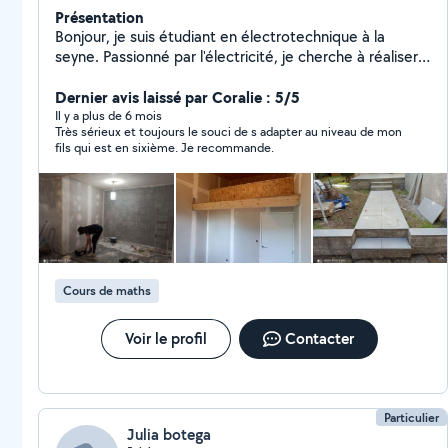
Présentation
Bonjour, je suis étudiant en électrotechnique à la
seyne. Passionné par l'électricité, je cherche à réaliser
des travaux électriques domestiques autour de Toulon
(La seyne, Hyères etc). Je suis également disponible
Dernier avis laissé par Coralie : 5/5
pour des travaux de manutention, ou des aides aux
Il y a plus de 6 mois
Très sérieux et toujours le souci de s adapter au niveau de mon
déménagements. Enfin, je donne des cours particuliers
fils qui est en sixième. Je recommande.
aux élèves de collège-lycée, plus spécialement dans
mon domaine de prédilection: les sciences ( physique,
chimie, mathématiques) . Au plaisir de vous rencontrer
Cours de maths
Voir le profil
Contacter
Particulier
Julia botega