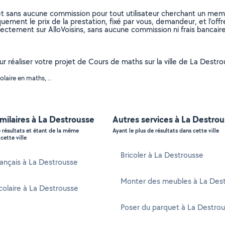
et sans aucune commission pour tout utilisateur cherchant un membre
uement le prix de la prestation, fixé par vous, demandeur, et l’offr
rectement sur AlloVoisins, sans aucune commission ni frais bancaire
our réaliser votre projet de Cours de maths sur la ville de La Des
laire en maths, ..
imilaires à La Destrousse
Autres services à La Destro
e résultats et étant de la même
Ayant le plus de résultats dans cette ville
cette ville
Bricoler à La Destrousse
rançais à La Destrousse
Monter des meubles à La Des
colaire à La Destrousse
Poser du parquet à La Destro