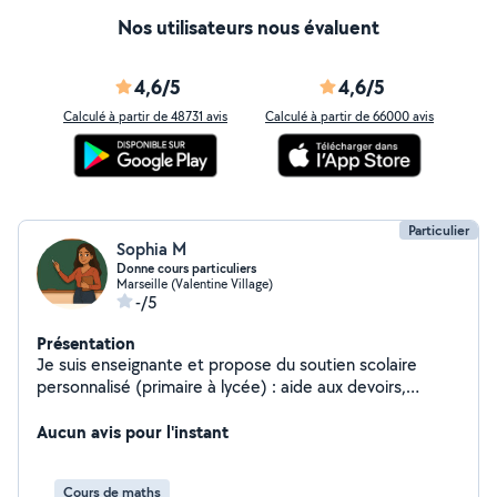
Nos utilisateurs nous évaluent
4,6/5
4,6/5
Calculé à partir de 48731 avis
Calculé à partir de 66000 avis
Particulier
Sophia M
Donne cours particuliers
Marseille (Valentine Village)
-/5
Présentation
Je suis enseignante et propose du soutien scolaire
personnalisé (primaire à lycée) : aide aux devoirs,
remise à niveau, méthodologie. Patiente et à l'écoute,
j'adapte mes cours aux besoins de chaque élève.
Aucun avis pour l'instant
N'hésitez pas à me contacter !
Cours de maths