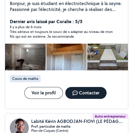
Bonjour, je suis étudiant en électrotechnique à la seyne.
Passionné par l'électricité, je cherche à réaliser des
travaux électriques domestiques autour de Toulon (La
seyne, Hyères etc). Je suis également disponible pour
Dernier avis laissé par Coralie : 5/5
des travaux de manutention, ou des aides aux
Il y a plus de 6 mois
Très sérieux et toujours le souci de s adapter au niveau de mon
déménagements. Enfin, je donne des cours particuliers
fils qui est en sixième. Je recommande.
aux élèves de collège-lycée, plus spécialement dans
mon domaine de prédilection: les sciences ( physique,
chimie, mathématiques) . Au plaisir de vous rencontrer
Cours de maths
Voir le profil
Contacter
Auto-entrepreneur
Labité Kévin AGBODJAN-FIOVI (LE PÉDAGOGUE)
Prof. particulier de maths
Plan-de-Cuques (Centre)