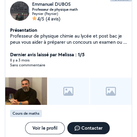
Emmanuel DUBOS
Professeur de physique math
Peynier (Peynier)
4/5
(4 avis)
Présentation
Professeur de physique chimie au lycée et post bac je
peux vous aider à préparer un concours un examen ou à
vous remettre à niveau Possibilité en présentiel ou en
distanciel N'hésitez pas à me contacter je vous
Dernier avis laissé par Melissa : 1/5
répondrai rapidement
Il y a 3 mois
Sans commmentaire
Cours de maths
Voir le profil
Contacter