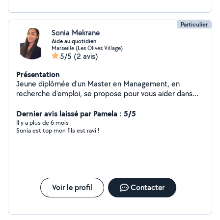
Particulier
Sonia Mekrane
Aide au quotidien
Marseille (Les Olives Village)
5/5
(2 avis)
Présentation
Jeune diplômée d'un Master en Management, en
recherche d'emploi, se propose pour vous aider dans
vos tâches du quotidien : baby-sitting, ménage, aide aux
devoirs, cours particuliers, etc.. N'hésitez pas à me
Dernier avis laissé par Pamela : 5/5
contacter :)
Il y a plus de 6 mois
Sonia est top mon fils est ravi !
Voir le profil
Contacter