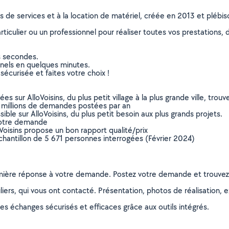
ns de services et à la location de matériel, créée en 2013 et plébi
culier ou un professionnel pour réaliser toutes vos prestations, d
s secondes.
nnels en quelques minutes.
sécurisée et faites votre choix !
sur AlloVoisins, du plus petit village à la plus grande ville, tro
 millions de demandes postées par an
ible sur AlloVoisins, du plus petit besoin aux plus grands projets.
votre demande
oVoisins propose un bon rapport qualité/prix
chantillon de 5 671 personnes interrogées (Février 2024)
remière réponse à votre demande. Postez votre demande et trouve
ers, qui vous ont contacté. Présentation, photos de réalisation, exp
s échanges sécurisés et efficaces grâce aux outils intégrés.