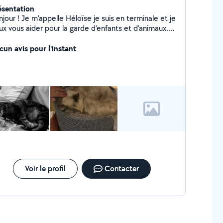
ésentation
elle Héloïse je suis en terminale et je
ux vous aider pour la garde d'enfants et d'animaux.
donne aussi du soutien scolaire de la primaire à la
emière !
cun avis pour l'instant
Voir le profil
Contacter