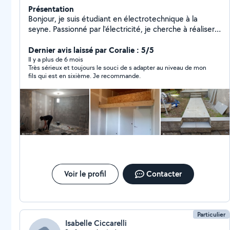
Présentation
Bonjour, je suis étudiant en électrotechnique à la
seyne. Passionné par l'électricité, je cherche à réaliser
des travaux électriques domestiques autour de Toulon
(La seyne, Hyères etc). Je suis également disponible
Dernier avis laissé par Coralie : 5/5
pour des travaux de manutention, ou des aides aux
Il y a plus de 6 mois
Très sérieux et toujours le souci de s adapter au niveau de mon
déménagements. Enfin, je donne des cours particuliers
fils qui est en sixième. Je recommande.
aux élèves de collège-lycée, plus spécialement dans
mon domaine de prédilection: les sciences ( physique,
chimie, mathématiques) . Au plaisir de vous rencontrer
Voir le profil
Contacter
Particulier
Isabelle Ciccarelli