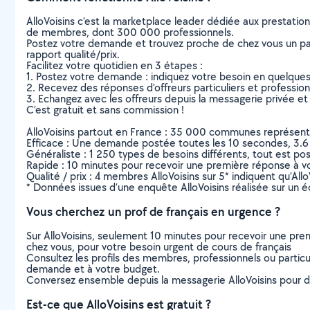
AlloVoisins c’est la marketplace leader dédiée aux prestatio
de membres, dont 300 000 professionnels.
Postez votre demande et trouvez proche de chez vous un parti
rapport qualité/prix.
Facilitez votre quotidien en 3 étapes :
1. Postez votre demande : indiquez votre besoin en quelque
2. Recevez des réponses d’offreurs particuliers et professio
3. Echangez avec les offreurs depuis la messagerie privée et 
C’est gratuit et sans commission !
AlloVoisins partout en France : 35 000 communes représentées 
Efficace : Une demande postée toutes les 10 secondes, 3.6
Généraliste : 1 250 types de besoins différents, tout est poss
Rapide : 10 minutes pour recevoir une première réponse à 
Qualité / prix : 4 membres AlloVoisins sur 5* indiquent qu’All
* Données issues d’une enquête AlloVoisins réalisée sur un é
Vous cherchez un prof de français en urgence ?
Sur AlloVoisins, seulement 10 minutes pour recevoir une p
chez vous, pour votre besoin urgent de cours de français
Consultez les profils des membres, professionnels ou particuli
demande et à votre budget.
Conversez ensemble depuis la messagerie AlloVoisins pour de
Est-ce que AlloVoisins est gratuit ?