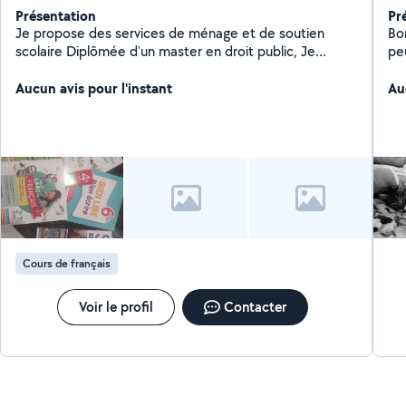
Présentation
Pr
Je propose des services de ménage et de soutien
Bonjour ! Je m'app
scolaire Diplômée d'un master en droit public, Je
pe
propose des services de soutien scolaire de niveau
Je 
primaire, collège et lycée dans les matières suivantes :
Aucun avis pour l'instant
pr
Au
Aide aux devoirs, Français, Sciences économiques et
sociales, HGGSP, droit
Cours de français
Voir le profil
Contacter