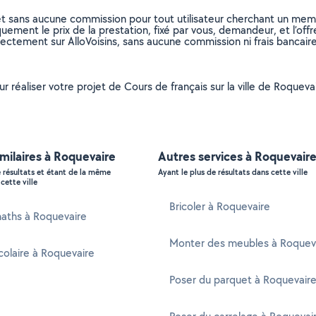
et sans aucune commission pour tout utilisateur cherchant un membre
uement le prix de la prestation, fixé par vous, demandeur, et l’offr
rectement sur AlloVoisins, sans aucune commission ni frais bancaire
ur réaliser votre projet de Cours de français sur la ville de Roquev
imilaires à Roquevaire
Autres services à Roquevair
e résultats et étant de la même
Ayant le plus de résultats dans cette ville
cette ville
Bricoler à Roquevaire
maths à Roquevaire
Monter des meubles à Roquev
colaire à Roquevaire
Poser du parquet à Roquevair