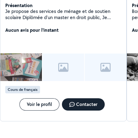
Présentation
Pr
Je propose des services de ménage et de soutien
Bonjour ! Je m'app
scolaire Diplômée d'un master en droit public, Je
pe
propose des services de soutien scolaire de niveau
Je 
primaire, collège et lycée dans les matières suivantes :
Aucun avis pour l'instant
pr
Au
Aide aux devoirs, Français, Sciences économiques et
sociales, HGGSP, droit
Cours de français
Voir le profil
Contacter