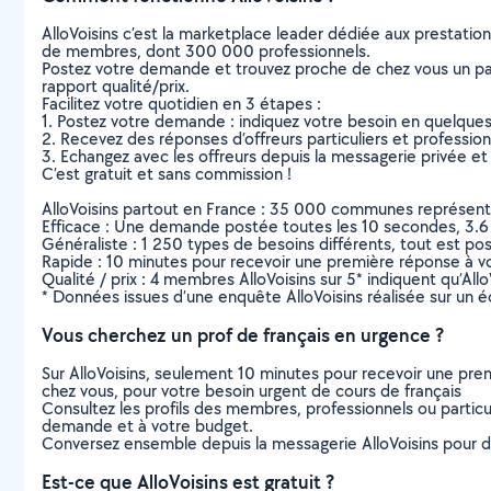
AlloVoisins c’est la marketplace leader dédiée aux prestatio
de membres, dont 300 000 professionnels.
Postez votre demande et trouvez proche de chez vous un parti
rapport qualité/prix.
Facilitez votre quotidien en 3 étapes :
1. Postez votre demande : indiquez votre besoin en quelque
2. Recevez des réponses d’offreurs particuliers et professio
3. Echangez avec les offreurs depuis la messagerie privée et 
C’est gratuit et sans commission !
AlloVoisins partout en France : 35 000 communes représentées 
Efficace : Une demande postée toutes les 10 secondes, 3.6
Généraliste : 1 250 types de besoins différents, tout est poss
Rapide : 10 minutes pour recevoir une première réponse à 
Qualité / prix : 4 membres AlloVoisins sur 5* indiquent qu’All
* Données issues d’une enquête AlloVoisins réalisée sur un é
Vous cherchez un prof de français en urgence ?
Sur AlloVoisins, seulement 10 minutes pour recevoir une p
chez vous, pour votre besoin urgent de cours de français
Consultez les profils des membres, professionnels ou particuli
demande et à votre budget.
Conversez ensemble depuis la messagerie AlloVoisins pour de
Est-ce que AlloVoisins est gratuit ?