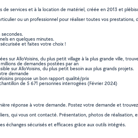
ns de services et à la location de matériel, créée en 2013 et plébi
culier ou un professionnel pour réaliser toutes vos prestations, d
s secondes.
nnels en quelques minutes.
sécurisée et faites votre choix !
sur AlloVoisins, du plus petit village à la plus grande ville, tro
 millions de demandes postées par an
ible sur AlloVoisins, du plus petit besoin aux plus grands projets.
votre demande
oVoisins propose un bon rapport qualité/prix
chantillon de 5 671 personnes interrogées (Février 2024)
remière réponse à votre demande. Postez votre demande et trouve
ers, qui vous ont contacté. Présentation, photos de réalisation, exp
s échanges sécurisés et efficaces grâce aux outils intégrés.