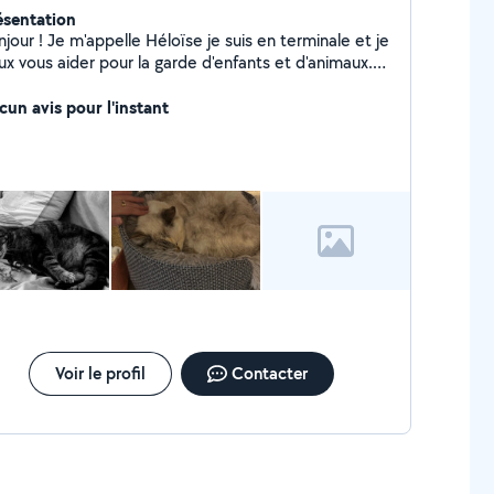
ésentation
elle Héloïse je suis en terminale et je
ux vous aider pour la garde d'enfants et d'animaux.
donne aussi du soutien scolaire de la primaire à la
emière !
cun avis pour l'instant
Voir le profil
Contacter