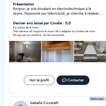
Présentation
Bonjour, je suis étudiant en électrotechnique à la
seyne. Passionné par l'électricité, je cherche à réaliser
des travaux électriques domestiques autour de Toulon
(La seyne, Hyères etc). Je suis également disponible
Dernier avis laissé par Coralie : 5/5
pour des travaux de manutention, ou des aides aux
Il y a plus de 6 mois
Très sérieux et toujours le souci de s adapter au niveau de mon
déménagements. Enfin, je donne des cours particuliers
fils qui est en sixième. Je recommande.
aux élèves de collège-lycée, plus spécialement dans
mon domaine de prédilection: les sciences ( physique,
chimie, mathématiques) . Au plaisir de vous rencontrer
Voir le profil
Contacter
Particulier
Isabelle Ciccarelli