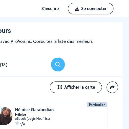
S'inscrire
Se connecter
ours
vec AlloVoisins. Consultez la liste des meilleurs
Rechercher
Afficher la carte
Particulier
Héloïse Garabedian
Héloïse
Allauch (Logis Neuf Est)
-/5