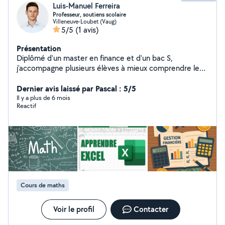
Luis-Manuel Ferreira
Professeur, soutiens scolaire
Villeneuve-Loubet (Vaug)
5/5
(1 avis)
Présentation
Diplômé d'un master en finance et d'un bac S,
j'accompagne plusieurs élèves à mieux comprendre les
mathématiques, l'anglais et l'espagnol. Je maîtrise
parfaitement la plupart des outils informatique. Je me
Dernier avis laissé par Pascal : 5/5
ferai un plaisir de vous accompagner pour développer
Il y a plus de 6 mois
Reactif
vos connaissances en informatique ou pour un projet en
particulier. J'ai vécu aux USA et au Mexique donc je
parle couramment l'anglais et l'espagnol. Je m'adapte à
chaque élève et prends le temps d'expliquer de
différentes façons, pour rendre les cours sympathiques
:)
Cours de maths
Voir le profil
Contacter