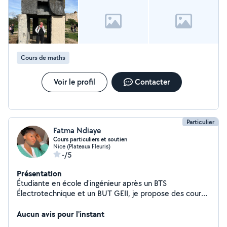
Cours de maths
Voir le profil
Contacter
Particulier
Fatma Ndiaye
Cours particuliers et soutien
Nice (Plateaux Fleuris)
-/5
Présentation
Étudiante en école d'ingénieur après un BTS
Électrotechnique et un BUT GEII, je propose des cours
particuliers et du soutien scolaire pour tous niveaux :
primaire, collège et lycée. Matières proposées :
Aucun avis pour l'instant
Mathématiques, Physique-Chimie, Sciences de