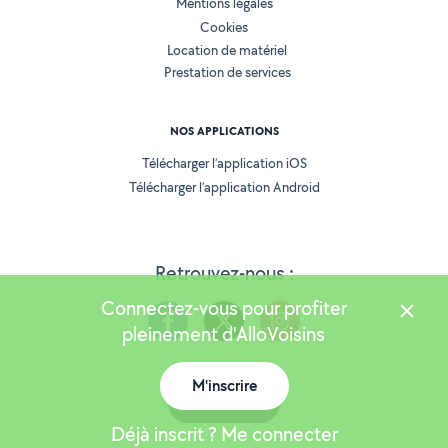
Mentions légales
Cookies
Location de matériel
Prestation de services
NOS APPLICATIONS
Télécharger l’application iOS
Télécharger l’application Android
Retrouvez-nous :
Connectez-vous pour profiter
pleinement d'AlloVoisins
M'inscrire
Version 25.6.0
Carte
Déjà inscrit ? Me connecter