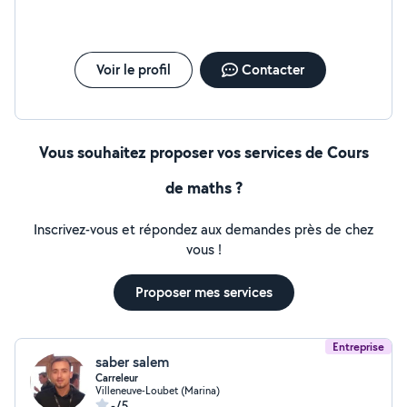
l'ingénieur, Électricité/Électronique. Méthode :
Explications claires, exercices progressifs et
accompagnement personnalisé selon les besoins de
l'élève. Objectifs : Améliorer la compréhension, combler
Voir le profil
Contacter
les lacunes, préparer les examens et gagner en
confiance. Lieu : À domicile ou en ligne (selon
préférence). Tarif : À discuter selon le niveau et la
fréquence. CESU accepté.
Vous souhaitez proposer vos services de Cours
de maths ?
Inscrivez-vous et répondez aux demandes près de chez
vous !
Proposer mes services
Entreprise
saber salem
Carreleur
Villeneuve-Loubet (Marina)
-/5