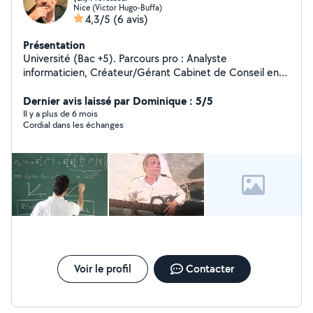
Nice (Victor Hugo-Buffa)
4,3/5
(6 avis)
Présentation
Université (Bac +5). Parcours pro : Analyste
informaticien, Créateur/Gérant Cabinet de Conseil en
Informatique puis enseignant (en lycée et université).
Aujourd'hui, je dispense des cours de mathématiques et
Dernier avis laissé par Dominique : 5/5
de guitare acoustique.
Il y a plus de 6 mois
Cordial dans les échanges
Voir le profil
Contacter