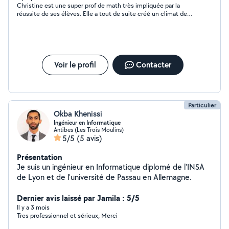
Christine est une super prof de math très impliquée par la
réussite de ses élèves. Elle a tout de suite créé un climat de
confiance et a revu toute la matière de 5 eme collège avec ma
fille sans qu elle ressente le stress habituel par rapport à cette
matière . Une femme d expérience que je remercie beaucoup
pour pour son aide !
Voir le profil
Contacter
Particulier
Okba Khenissi
Ingénieur en Informatique
Antibes (Les Trois Moulins)
5/5
(5 avis)
Présentation
Je suis un ingénieur en Informatique diplomé de l'INSA
de Lyon et de l'université de Passau en Allemagne.
Dernier avis laissé par Jamila : 5/5
Il y a 3 mois
Tres professionnel et sérieux, Merci