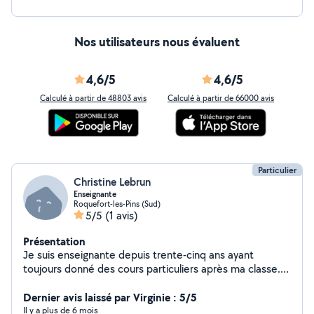
Nos utilisateurs nous évaluent
4,6/5
4,6/5
Calculé à partir de 48803 avis
Calculé à partir de 66000 avis
Particulier
Christine Lebrun
Enseignante
Roquefort-les-Pins (Sud)
5/5
(1 avis)
Présentation
Je suis enseignante depuis trente-cinq ans ayant
toujours donné des cours particuliers après ma classe.
Je prends à cœur mon activité et les résultats de mes
petits élèves sont ma plus belle récompense.
Dernier avis laissé par Virginie : 5/5
Il y a plus de 6 mois