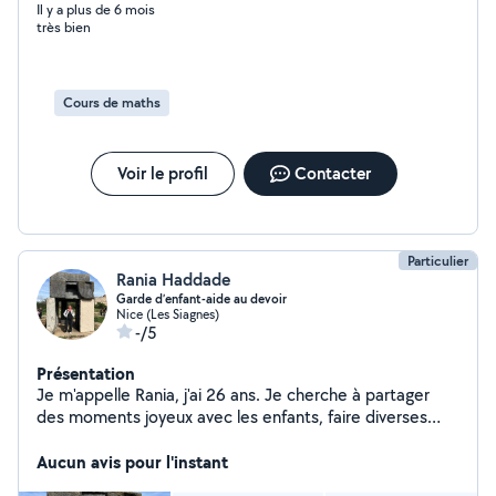
Il y a plus de 6 mois
très bien
Cours de maths
Voir le profil
Contacter
Particulier
Rania Haddade
Garde d’enfant-aide au devoir
Nice (Les Siagnes)
-/5
Présentation
Je m'appelle Rania, j'ai 26 ans. Je cherche à partager
des moments joyeux avec les enfants, faire diverses
activités et les aider à faire leurs devoirs. Je suis aussi
ouverte à des cours supp en maths jusqu'au niveau
Aucun avis pour l'instant
terminal.