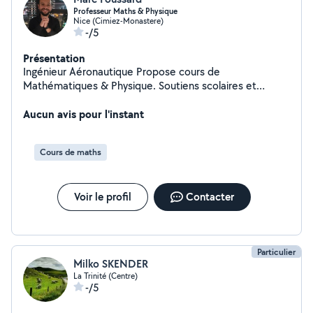
Professeur Maths & Physique
Nice (Cimiez-Monastere)
-/5
Présentation
Ingénieur Aéronautique Propose cours de
Mathématiques & Physique. Soutiens scolaires et
remise à niveau de la 6ème à la terminale. Si mon profil
vous intéresse, vous pouvez me contacter.
Aucun avis pour l'instant
Cours de maths
Voir le profil
Contacter
Particulier
Milko SKENDER
La Trinité (Centre)
-/5