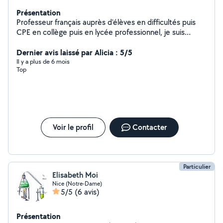
Présentation
Professeur français auprès d'élèves en difficultés puis
CPE en collège puis en lycée professionnel, je suis
retraitée de l'éducation nationale et suis disponible pour
accompagner enfants et adolescents dans leur scolarité
Dernier avis laissé par Alicia : 5/5
Je suis patiente, bienveillante, a l'écoute des besoins de
Il y a plus de 6 mois
Top
l'enfant
Voir le profil
Contacter
Particulier
Elisabeth Moi
Nice (Notre-Dame)
5/5
(6 avis)
Présentation