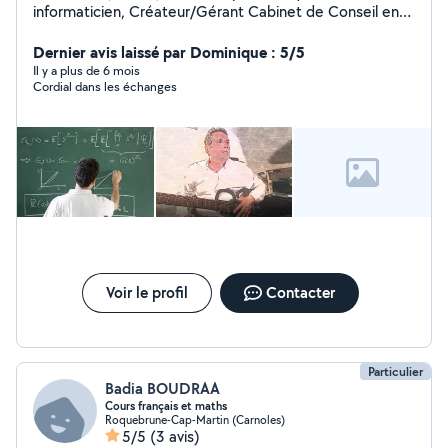
informaticien, Créateur/Gérant Cabinet de Conseil en
Informatique puis enseignant (en lycée et université).
Aujourd'hui, je dispense des cours de mathématiques et
Dernier avis laissé par Dominique : 5/5
de guitare acoustique.
Il y a plus de 6 mois
Cordial dans les échanges
Voir le profil
Contacter
Particulier
Badia BOUDRAA
Cours français et maths
Roquebrune-Cap-Martin (Carnoles)
5/5
(3 avis)