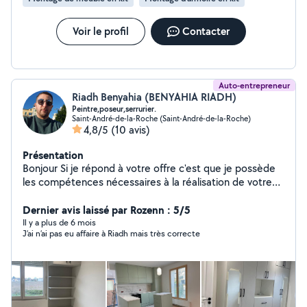
Voir le profil
Contacter
Auto-entrepreneur
Riadh Benyahia (BENYAHIA RIADH)
Peintre,poseur,serrurier.
Saint-André-de-la-Roche (Saint-André-de-la-Roche)
4,8/5
(10 avis)
Présentation
Bonjour Si je répond à votre offre c'est que je possède
les compétences nécessaires à la réalisation de votre
projet avec plus de 15 ans d'expérience. Je vous
propose mes services pour: - peinture, rénovation et
Dernier avis laissé par Rozenn : 5/5
bricolage d'intérieur. - montage et installation de
Il y a plus de 6 mois
J’ai n’ai pas eu affaire à Riadh mais très correcte
meubles. - commande et installation de vitres. - travaux
de serrureries alu et métal. Je suis a votre écoute, afin
de satisfaire au mieux votre projet de base. Soucieux de
vos attentes je vous garantie un chantier propre grâce a
la mise en place de protections obligatoires. j'interviens
avec du matériel professionnel de qualité. Respect des