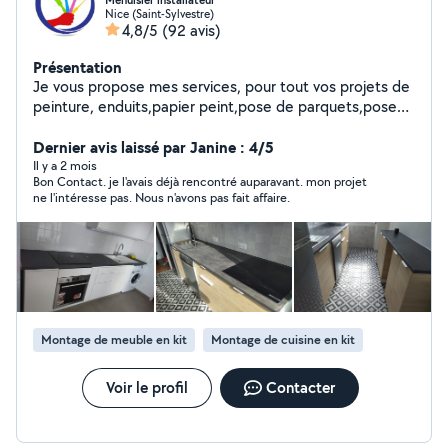
Menuisier installateur
Nice (Saint-Sylvestre)
4,8/5
(92 avis)
Présentation
Je vous propose mes services, pour tout vos projets de
peinture, enduits,papier peint,pose de parquets,pose
de cuisine et montage de meubles. Je serais a votre
écoute, afin de vous satisfaire. Soucieux de vos
Dernier avis laissé par Janine : 4/5
attentes je vous garantis un chantier propre grâce a la
Il y a 2 mois
Bon Contact. je l'avais déjà rencontré auparavant. mon projet
mise en place de protections, j'intervient avec du
ne l'intéresse pas. Nous n'avons pas fait affaire.
matériels professionnel, mes ponceuses et scies sont
brancher sur des aspirateurs. conscient que je suis
souvent le dernier a intervenir sur votre projet, j'apporte
un soin particulier de la mise en œuvre jusqu'aux
finitions. Je reste a votre entière disposition pour tout
renseignement Vous satisfaire est mon exigence .. .
Montage de meuble en kit
Montage de cuisine en kit
Voir le profil
Contacter