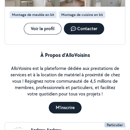
délais annoncés ensemble pour vos travaux. Je peux me
déplacer pour établir un devis gratuit dans tout le 06. Je
Montage de meuble en kit
Montage de cuisine en kit
suis disponible pour tous renseignement.
Voir le profil
Contacter
À Propos d’AlloVoisins
AlloVoisins est la plateforme dédiée aux prestations de
services et à la location de matériel à proximité de chez
vous ! Rejoignez notre communauté de 4,5 millions de
membres, professionnels et particuliers, et facilitez
votre quotidien pour tous vos projets !
M'inscrire
Particulier
Andrew Andrew