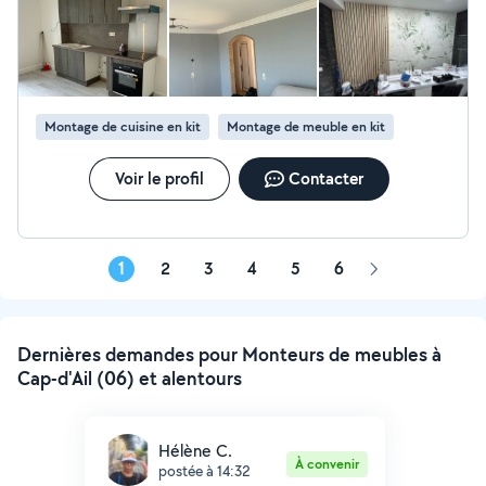
Montage de cuisine en kit
Montage de meuble en kit
Voir le profil
Contacter
1
2
3
4
5
6
Page
suivante
Dernières demandes pour Monteurs de meubles à
Cap-d'Ail (06) et alentours
Hélène C.
À convenir
postée à 14:32