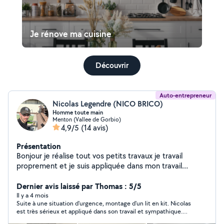
Je rénove ma cuisine
Découvrir
Auto-entrepreneur
Nicolas Legendre (NICO BRICO)
Homme toute main
Menton (Vallee de Gorbio)
4,9/5
(14 avis)
Présentation
Bonjour je réalise tout vos petits travaux je travail
proprement et je suis appliquée dans mon travail
contacter moi par téléphone zéro six quarante et un
Dernier avis laissé par Thomas : 5/5
quatre-vingt sept quarte vingt quinze vingt deux
Il y a 4 mois
Suite à une situation d'urgence, montage d'un lit en kit. Nicolas
est très sérieux et appliqué dans son travail et sympathique.
Prix correct. Je le recommande sans hésiter.