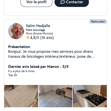
Voir le profil
Contacter
Particulier
Salim Hadjalla
Petit bricolage
Nice (Ariane-Monzie)
4,8/5
(16 avis)
Présentation
Bonjour, Je vous propose mes services pour divers
travaux de bricolages intérieur/extérieur, pose de
carrelage/peinture/montage meubles/ rénovation
cuisine/SDB. De profession mécanique, je suis aussi
Dernier avis laissé par Manon : 5/5
disponible pour vidange, changements disques et
Il y a plus de 6 mois
Top 👍
plaquettes et révisions... Me contacter pour tout
renseignement. Je me déplace pour convenir avec vous
d'un devis.