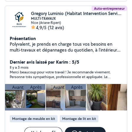
fumée,montage abris jardin) *Réparation/entretien
scooter,vélo
Auto-entrepreneur
Gregory Luminio (Habitat Intervention Services)
MULTI-TRAVAUX
Nice (Ariane-Ripert)
4,9/5
(12 avis)
Présentation
Polyvalent, je prends en charge tous vos besoins en
multi-travaux et dépannages du quotidien, à l'intérieur
comme à l'extérieur : Petits travaux intérieurs : Peinture,
revêtement de sol, maçonnerie, montage et installation
Dernier avis laissé par Karim : 5/5
de meubles, aménagements divers. Dépannages
Il y a 3 mois
Merci beaucoup pour votre travail ! Je recommande vivement.
express : Petite plomberie et petite électricité
Personne très sympathique, professionnelle et appliquée. Le
(changement de prises, luminaires). Entretien extérieur :
travail est excellent, avec un vrai souci du détail. N’a pas hésité
Nettoyage et soin de vos jardins (débroussaillage, taille
à prendre plus de temps que prévu pour un rendu impeccable.
de haies, élagage léger) et entretien de vos espaces
Encore merci !
piscine. Réparations en tout genre : Je trouve une
solution rapide et durable pour chaque problème. Que
ce soit pour une intervention urgente ou un projet de
rénovation, je vous garantis un travail soigné, et propre.
Montage de meuble en kit
Montage de lit en kit