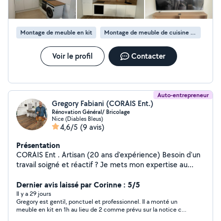
Montage de meuble en kit
Montage de meuble de cuisine en kit
Voir le profil
Contacter
Auto-entrepreneur
Gregory Fabiani (CORAIS Ent.)
Rénovation Général/ Bricolage
Nice (Diables Bleus)
4,6/5
(9 avis)
Présentation
CORAIS Ent . Artisan (20 ans d'expérience) Besoin d'un
travail soigné et réactif ? Je mets mon expertise au
service de vos projets de Rénovation / Travaux /
Bricolage et Dépannage sur Nice et alentours. Panne de
Dernier avis laissé par Corinne : 5/5
batterie Auto moto déplacement ! DOMAINES :
Il y a 29 jours
Gregory est gentil, ponctuel et professionnel. Il a monté un
PLOMBERIE : Rénovation, dépannage urgent, recherche
meuble en kit en 1h au lieu de 2 comme prévu sur la notice car
de fuite et pose de sanitaires , douche a l'italienne
il est méthodique et très bien équipé. Je recommande