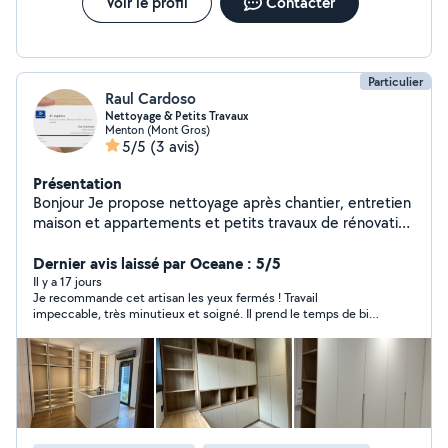
Voir le profil
Contacter
Particulier
Raul Cardoso
Nettoyage & Petits Travaux
Menton (Mont Gros)
5/5
(3 avis)
Présentation
Bonjour Je propose nettoyage après chantier, entretien
maison et appartements et petits travaux de rénovation
(peinture, parquet, réparations légères) Je réalise des
meubles sur mesure -Devis gratuit et sans engagement
Dernier avis laissé par Oceane : 5/5
-Travail sérieux et soigné -Tarifs raisonnables Disponible
Il y a 17 jours
Je recommande cet artisan les yeux fermés ! Travail
samedi et dimanche. Note : Si vous avez besoin d'une
impeccable, très minutieux et soigné. Il prend le temps de bien
nettoyage en fin de journée, je peux également
faire les choses et le résultat est parfait. En plus, il est très
intervenir sur demande.
disponible, à l’écoute et professionnel. Une personne de
confiance, je recommande à 100 %