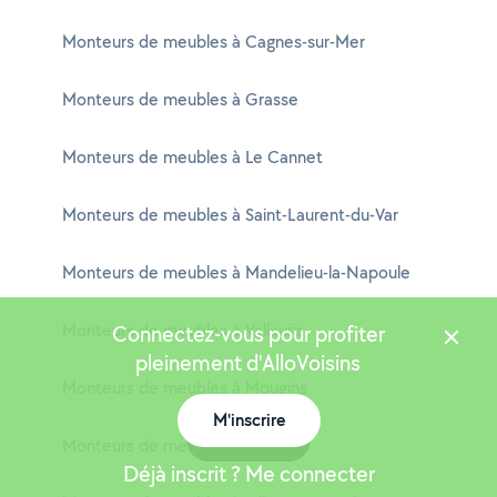
Monteurs de meubles à Cagnes-sur-Mer
Monteurs de meubles à Grasse
Monteurs de meubles à Le Cannet
Monteurs de meubles à Saint-Laurent-du-Var
Monteurs de meubles à Mandelieu-la-Napoule
Monteurs de meubles à Vallauris
Connectez-vous pour profiter
pleinement d'AlloVoisins
Monteurs de meubles à Mougins
M'inscrire
Carte
Monteurs de meubles à Vence
Déjà inscrit ? Me connecter