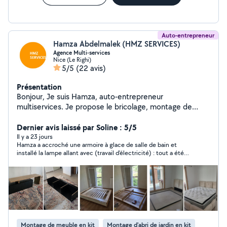
Auto-entrepreneur
Hamza Abdelmalek (HMZ SERVICES)
Agence Multi-services
Nice (Le Righi)
5/5
(22 avis)
Présentation
Bonjour, Je suis Hamza, auto-entrepreneur
multiservices. Je propose le bricolage, montage de
meubles en kit, petits travaux, fixation de TV murales,
pose de supports et rideaux, ainsi que divers
Dernier avis laissé par Soline : 5/5
aménagements du quotidien. Je travaille de manière
Il y a 23 jours
Hamza a accroché une armoire à glace de salle de bain et
sérieuse, propre et soignée, avec une attention
installé la lampe allant avec (travail d'électricité) : tout a été
particulière aux finitions et à la satisfaction du client.
parfaitement réalisé, travail très consciencieux et résultat
Intervention rapide et devis sur demande. N'hésitez pas
impeccable, et en plus Hamza est très sympathique et fiable,
à me contacter pour discuter de votre projet ou obtenir
je le recommande totalement !
un devis gratuit. À bientôt
Montage de meuble en kit
Montage d'abri de jardin en kit