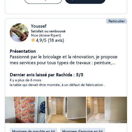
Particulier
Youssef
Satisfait ou remboursé
Nice (Ariane-Ripert)
4,9/5
(18 avis)
Présentation
Passionné par le bricolage et la rénovation, je propose
mes services pour tous types de travaux : peinture,
carrelage, pose de parquet, montage de meubles,
petites réparations, etc. Sérieux, ponctuel et
Dernier avis laissé par Rachida : 5/5
méticuleux, je m'engage à fournir un travail propre et
Il y a plus de 6 mois
la table qui devait être montée, à un défaut de fabrication .
soigné. À l'écoute de vos besoins, je m'adapte à chaque
projet pour garantir votre satisfaction.
Montage de meuble en kit
Montage d'armoire en kit