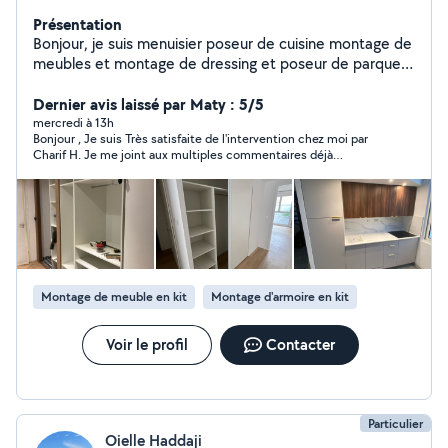
Présentation
Bonjour, je suis menuisier poseur de cuisine montage de
meubles et montage de dressing et poseur de parquet.
Avec une expérience de 25 ans , disponible semaine et
week-end.
Dernier avis laissé par Maty : 5/5
mercredi à 13h
Bonjour , Je suis Très satisfaite de l'intervention chez moi par
Charif H. Je me joint aux multiples commentaires déjà
présents ici pour confirmer le sérieux, l'exactitude et sa
rapidité, minutie, et concentration sur ce qu'il opère Ainsi que
sa grande disponibilité, et arrangements. Je ferais encor appel
à lui en cas de besoin . Merci à Lui pour tout
Montage de meuble en kit
Montage d'armoire en kit
Voir le profil
Contacter
Particulier
Oielle Haddaji