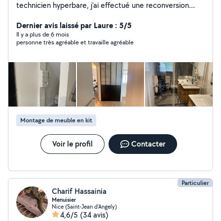
technicien hyperbare, j'ai effectué une reconversion
professionnelle. Mon diplôme d'électricien en poche, Je
vous propose de mettre à votre service les
Dernier avis laissé par Laure : 5/5
compétences que j'ai acquise pour réaliser vos travaux
Il y a plus de 6 mois
personne très agréable et travaille agréable
d'électricité, mais aussi de plomberie, montage de
meuble et tous types de petits travaux.
Montage de meuble en kit
Voir le profil
Contacter
Particulier
Charif Hassainia
Menuisier
Nice (Saint-Jean d'Angely)
4,6/5
(34 avis)