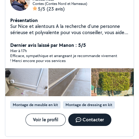
Contes (Contes Nord et Hameaux)
5/5
(23 avis)
Présentation
Sur Nice et alentours A la recherche d'une personne
sérieuse et polyvalente pour vous conseiller, vous aider
dans le quotidien, ou réaliser vos petits travaux
intérieurs/extérieurs ? Bricoleur expérimenté, je vous
Dernier avis laissé par Manon : 5/5
propose mes services pour tout type de prestations,
Hier à 17h
Efficace, sympathique et arrangeant je recommande vivement
qu'il s'agisse de simples conseils, de services du
! Merci encore pour vos services
quotidien ou de vos projets bricolages, travaux
intérieurs (tous corps de métier), jardin, mécanique...
Partenaire de confiance, expérimenté et rigoureux,
équipé et à l'écoute du besoin, je vous garantis des
prestations proches d'un professionnel, sans le coût
associé. Au plaisir de vous rencontrer, Nicolas
Montage de meuble en kit
Montage de dressing en kit
Voir le profil
Contacter