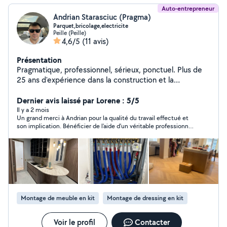
Auto-entrepreneur
Andrian Starasciuc (Pragma)
Parquet,bricolage,electricite
Peille (Peille)
4,6/5
(11 avis)
Présentation
Pragmatique, professionnel, sérieux, ponctuel. Plus de
25 ans d'expérience dans la construction et la
rénovation
Dernier avis laissé par Lorene : 5/5
Il y a 2 mois
Un grand merci à Andrian pour la qualité du travail effectué et
son implication. Bénéficier de l'aide d'un véritable professionnel
a été un vrai soulagement pour notre emménagement. Andrian
est ponctuel, agréable et très efficace. je recommande +++
Montage de meuble en kit
Montage de dressing en kit
Voir le profil
Contacter