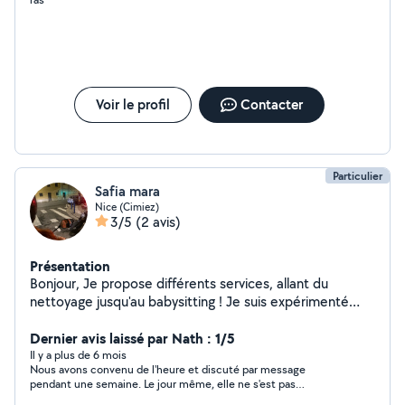
Voir le profil
Contacter
Particulier
Safia mara
Nice (Cimiez)
3/5
(2 avis)
Présentation
Bonjour, Je propose différents services, allant du
nettoyage jusqu'au babysitting ! Je suis expérimenté
dans le ménage, en effet fort de mon expérience en
tant que dame de ménage, j'ai acquis les compétences
Dernier avis laissé par Nath : 1/5
nécessaires pour répondre aux besoins en propreté,
Il y a plus de 6 mois
Nous avons convenu de l'heure et discuté par message
rangement et organisation. De plus, que mon
pendant une semaine. Le jour même, elle ne s'est pas
expérience en tant que agent des services hospitaliers,
présentée et ne répond plus aux messages. Les imprévus