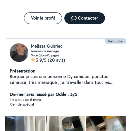
Voir le profil
Contacter
Particulier
Melissa Guirriec
Femme de ménage
Nice (Bon-Voyage)
3,9/5
(20 avis)
Présentation
Bonjour je suis une personne Dynamique, ponctuel ,
sérieuse, très maniaque , j'ai travailler dans tout les
domaine du nettoyage . agent d'entretien copropriété,
Airbnb , agent hospitalier , remise en état , ménage
Dernier avis laissé par Odile : 3/5
chez particulier . A bientôt melissa
Il y a plus de 6 mois
Rien de spécial