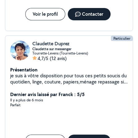
Voir le profil
Contacter
Particulier
Claudette Duprez
Claudette sur messenger
Tourrette-Levens (Tourrette-Levens)
4,7/5
(12 avis)
Présentation
je suis à vôtre disposition pour tous ces petits soucis du
quotidien, linge, couture, papiers,ménage repassage si
je ne réponds pas c'est que j'ai répondu à trop de
personnes et ils ne publient plus mes messages désolée
Dernier avis laissé par Franck : 5/5
Impossible de répondre j'ai répondu à trop de
Il y a plus de 6 mois
Parfait
personnes donc plus le droit vous pouvez me joindre sur
messenger claudette Duprez