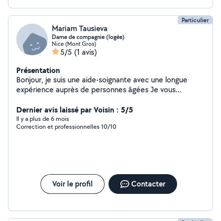
Particulier
Mariam Tausieva
Dame de compagnie (logée)
Nice (Mont Gros)
5/5
(1 avis)
Présentation
Bonjour, je suis une aide-soignante avec une longue
expérience auprès de personnes âgées Je vous
propose mes services pour intervenir en tant que dame
de compagnie, une aide si besoin pour la toilette
Dernier avis laissé par Voisin : 5/5
Bienveillante, douce, honnête, patiente
Il y a plus de 6 mois
Correction et professionnelles 10/10
Voir le profil
Contacter