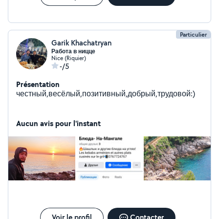
Particulier
Garik Khachatryan
Работа в ницце
Nice (Riquier)
-/5
Présentation
честный,весёлый,позитивный,добрый,трудовой:)
Aucun avis pour l'instant
Voir le profil
Contacter