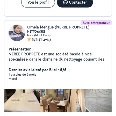
Voir le profil
Contacter
Auto-entrepreneur
Ornela Mengue (NERRE PROPRETE)
NETTOYAGES
Nice (Mont Gros)
5/5
(1 avis)
Présentation
NEREE PROPRETE est une société basée à nice
spécialisée dans le domaine du nettoyage courant des
bâtiments ( ménage à domicile, lavage des vitres et
canapés)
Dernier avis laissé par Bilel : 5/5
Il y a plus de 6 mois
Merci