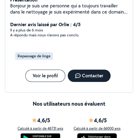
Bonjour je suis une personne qui a toujours travailler
dans le nettoyage je suis expérimenté dans ce domaine
.je recherche des heures de ménages dans le secteur
de nice .merci de me contacter
Dernier avis laissé par Orlie : 4/5
Il y a plus de 6 mois
A répondu mais nous n'avons pas conclu.
Repassage de linge
Voir le profil
Contacter
Nos utilisateurs nous évaluent
4,6/5
4,6/5
Calculé à partir de 48731 avis
Calculé à partir de 66000 avis