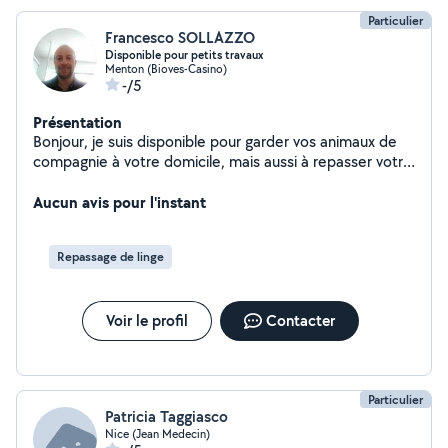
Particulier
Francesco SOLLAZZO
Disponible pour petits travaux
Menton (Bioves-Casino)
-/5
Présentation
Bonjour, je suis disponible pour garder vos animaux de
compagnie à votre domicile, mais aussi à repasser votre
linge chez vous. Je m'offre pour faire des courses aux
personnes agées, et aussi un peu de nettoyage dans la
Aucun avis pour l'instant
maison, j'ai de l'experience. Je suis une personne
aimable et serieuse. Merci de votre attention, j'attends
Repassage de linge
vos propositions. A' bientot. Francesco
Voir le profil
Contacter
Particulier
Patricia Taggiasco
Nice (Jean Medecin)