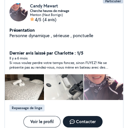
Particulier
Candy Mawart
Cherche heures de ménage
Menton (Haut Borrigo)
4/5
(4 avis)
Présentation
Personne dynamique , sérieuse , ponctuelle
Dernier avis laissé par Charlotte : 1/5
Il y a 6 mois
Si vous voulez perdre votre temps foncez, sinon FUYEZ! Ne se
présente pas au rendez-vous, nous mène en bateau avec des
explications rocambolesques. J’a été en retard à mon boulot 3
fois parce que je l’attendais!
Repassage de linge
Voir le profil
Contacter