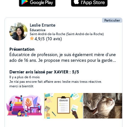
Particulier
Leslie Errante
Éducatrice
Saint-André-de-la-Roche (Saint-André-de-la-Roche)
4,9/5
(10 avis)
Présentation
Éducatrice de profession, je suis également mère d'une
ado de 16 ans. Je propose mes services pour la garde
ponctuelle de vos enfants de tout âge. Je propose
également de m'occuper de vos animaux lors de vos
Dernier avis laissé par XAVIER : 5/5
absences, visites et promenades.
Il y a plus de 6 mois
Je n'ai pas encore fait affaire avec leslie mais tress réactive.
merci à bientôt