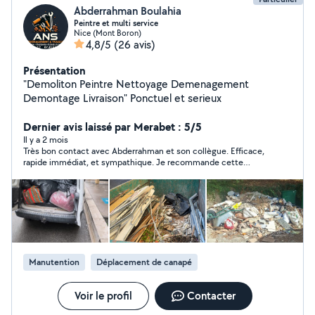
Abderrahman Boulahia
Peintre et multi service
Nice (Mont Boron)
4,8/5
(26 avis)
Présentation
"Demoliton Peintre Nettoyage Demenagement
Demontage Livraison" Ponctuel et serieux
Dernier avis laissé par Merabet : 5/5
Il y a 2 mois
Très bon contact avec Abderrahman et son collègue. Efficace,
rapide immédiat, et sympathique. Je recommande cette
personne très aimable. Je referai affaire avec Abderrahman si
besoin. N hésitez surtout pas. Merci encore à vous
Abderrahman
Manutention
Déplacement de canapé
Voir le profil
Contacter