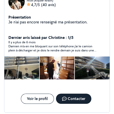
Nice (Riquier-Arson)
4,7/5
(40 avis)
Présentation
Je n'ai pas encore renseigné ma présentation.
Dernier avis laissé par Christine : 1/5
Il y a plus de 6 mois
Damien m'a en me bloquant sur son téléphone j'ai le camion
plein à décharger et je dois le rendre demain je suis dans une
grosse galère à cause de cette incompétent il ne mérite pas
du tout d'être sur allô voisin
Voir le profil
Contacter