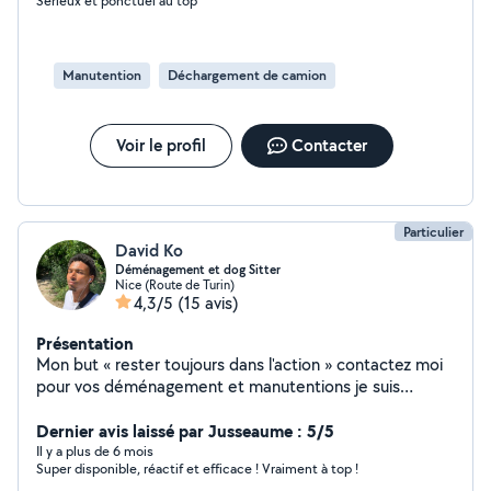
Sérieux et ponctuel au top
Manutention
Déchargement de camion
Voir le profil
Contacter
Particulier
David Ko
Déménagement et dog Sitter
Nice (Route de Turin)
4,3/5
(15 avis)
Présentation
Mon but « rester toujours dans l'action » contactez moi
pour vos déménagement et manutentions je suis
efficace. Je peux aussi m'occuper de votre chien il sera
bien accueilli et aura une bonne compagnie. Si vous êtes
Dernier avis laissé par Jusseaume : 5/5
intéressé par mes services et que je like la demande où
Il y a plus de 6 mois
Super disponible, réactif et efficace ! Vraiment à top !
que je ne peux répondre n'hésitez pas à m'envoyer