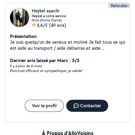
Particulier
Heykel ayachi
Heykel a votre service
Nice (Notre-Dame)
4,6/5
(49 avis)
Présentation
Je suis quelqu'un de serieux et motivé Je fait tous se qui
est aide au transport / aide débarras et aide
demenagement Je fait egalement tous se qui peinture ,
petite electricité et petite plomberie Montage et
Dernier avis laissé par Marc : 5/5
démontage de meuble
Il y a plus de 6 mois
Ponctuel efficace et sympathique, je valide!
Voir le profil
Contacter
À Propos d’AlloVoisins