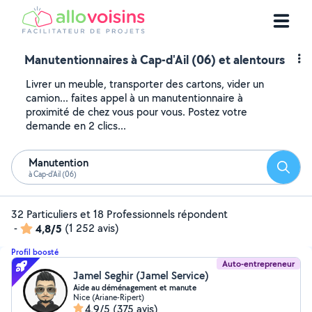
Manutentionnaires à Cap-d'Ail (06) et alentours
Livrer un meuble, transporter des cartons, vider un
camion... faites appel à un manutentionnaire à
proximité de chez vous pour vous. Postez votre
demande en 2 clics...
Manutention
Reche
à Cap-d'Ail (06)
32 Particuliers et 18 Professionnels répondent
-
4,8/5
(1 252 avis)
Profil boosté
Auto-entrepreneur
Jamel Seghir (Jamel Service)
Aide au déménagement et manute
Nice (Ariane-Ripert)
4,9/5
(375 avis)