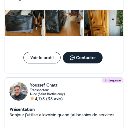
stress et sans effort.
Voir le profil
Contacter
Entreprise
Youssef Chatti
Transporteur
Nice (Saint-Barthelemy)
4,7/5
(33 avis)
Présentation
Bonjour j'utilise allovoisin quand j'ai besoins de services