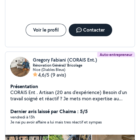
votre numéro pour poursuivre la conversation
Cordialement David
Voir le profil
Contacter
Auto-entrepreneur
Gregory Fabiani (CORAIS Ent.)
Rénovation Général/ Bricolage
Nice (Diables Bleus)
4,6/5
(9 avis)
Présentation
CORAIS Ent . Artisan (20 ans d'expérience) Besoin d'un
travail soigné et réactif ? Je mets mon expertise au
service de vos projets de Rénovation / Travaux /
Bricolage et Dépannage sur Nice et alentours. Panne de
Dernier avis laissé par Chaima : 5/5
batterie Auto moto déplacement ! DOMAINES :
vendredi à 13h
Je nai pu avoir affaire a lui mais tres réactif et sympas
PLOMBERIE : Rénovation, dépannage urgent, recherche
de fuite et pose de sanitaires , douche a l'italienne
ÉLECTRICITÉ & DOMOTIQUE : Installations aux normes,