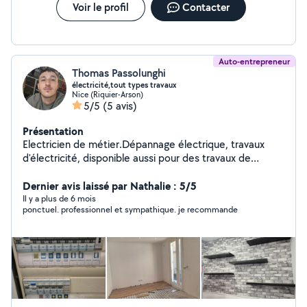
Voir le profil
Contacter
Auto-entrepreneur
Thomas Passolunghi
électricité,tout types travaux
Nice (Riquier-Arson)
5/5
(5 avis)
Présentation
Electricien de métier.Dépannage électrique, travaux
d'électricité, disponible aussi pour des travaux de
peinture, renovation apartement, garage ,installation
meuble , carrelage etc... très sérieux vous serez satisfait
Dernier avis laissé par Nathalie : 5/5
du résultat
Il y a plus de 6 mois
ponctuel. professionnel et sympathique. je recommande