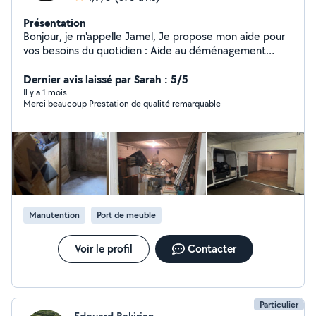
Présentation
Bonjour, je m'appelle Jamel, Je propose mon aide pour
vos besoins du quotidien : Aide au déménagement
(port de meubles, cartons) Manutention d'objets lourds
Débarras, encombrants Petit bricolage Habitué à ce
Dernier avis laissé par Sarah : 5/5
type de missions, je suis sérieux, ponctuel et soigneux.
Il y a 1 mois
Merci beaucoup Prestation de qualité remarquable
Je fais toujours attention à vos affaires comme si
c'étaient les miennes. Je dispose de matériel utile
(diable, sangles, protections) pour travailler
efficacement et en toute sécurité. Disponible et réactif,
je réponds rapidement à vos demandes. N'HÉSITEZ PAS
À ME CONTACTER VIA LA PLATE-FORME. A bientôt !
Manutention
Port de meuble
Voir le profil
Contacter
Particulier