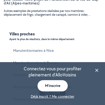
d'Ail (Alpes-maritimes)
Autres exemples de prestations réalisées par nos membres :
déplacement de frigo, chargement de canapé, camion à vider, ..
Villes proches
Ayant le plus de résultats, dans le même département
Manutentionnaires à Nice
Manutentionnaires à Cannes
Connectez-vous pour profiter
pleinement d'AlloVoisins
Manutentionnaires à Antibes
M'inscrire
Manutentionnaires à Cagnes-sur-Mer
Carte
Déjà inscrit ? Me connecter
Manutentionnaires à Grasse