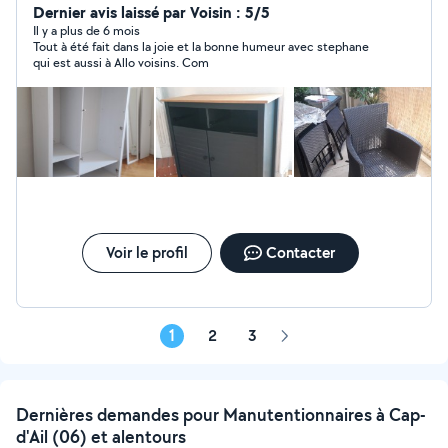
service mes savoir faire montageinstallation meubles
Dernier avis laissé par Voisin : 5/5
,parquets,lino,lambris,papie peint,peinture etc...
Il y a plus de 6 mois
Tout à été fait dans la joie et la bonne humeur avec stephane
qui est aussi à Allo voisins. Com
Voir le profil
Contacter
1
2
3
Page
suivante
Dernières demandes pour Manutentionnaires à Cap-
d'Ail (06) et alentours