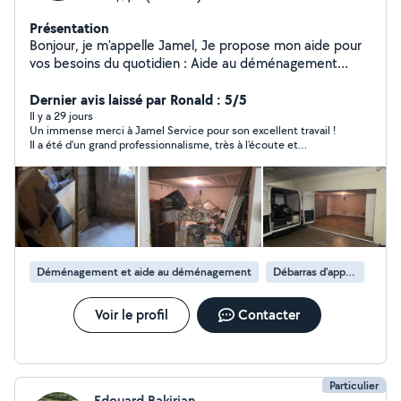
Présentation
Bonjour, je m'appelle Jamel, Je propose mon aide pour
vos besoins du quotidien : Aide au déménagement
(port de meubles, cartons) Manutention d'objets lourds
Débarras, encombrants Petit bricolage Habitué à ce
Dernier avis laissé par Ronald : 5/5
type de missions, je suis sérieux, ponctuel et soigneux.
Il y a 29 jours
Un immense merci à Jamel Service pour son excellent travail !
Je fais toujours attention à vos affaires comme si
Il a été d'un grand professionnalisme, très à l'écoute et
c'étaient les miennes. Je dispose de matériel utile
particulièrement soigneux. Il a pris le temps de bien protéger
(diable, sangles, protections) pour travailler
mon canapé avec des couvertures et du film de protection
efficacement et en toute sécurité. Disponible et réactif,
avant le transport, ce qui m'a beaucoup rassuré. Tout s'est
déroulé parfaitement. Je recommande Jamel Service les yeux
je réponds rapidement à vos demandes. N'HÉSITEZ PAS
fermés !
À ME CONTACTER VIA LA PLATE-FORME. A bientôt !
Déménagement et aide au déménagement
Débarras d'appartement
Voir le profil
Contacter
Particulier
Edouard Bakirian