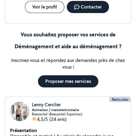
Apaise et Soulage les maux physiques et psychiques. Je
suis disponible et à l'écoute des attentes de chaque
Voir le profil
Contacter
personne qui me contacte, donc n'hésitez pas à me
contacter si besoin. Nicolas D
Vous souhaitez proposer vos services de
Déménagement et aide au déménagement ?
Inscrivez-vous et répondez aux demandes près de chez
vous !
Proposer mes services
Particulier
Lenny Cerclier
Animateur / manutentionnaire
Beausoleil (Beausoleil Superieur)
4,5/5
(24 avis)
Présentation