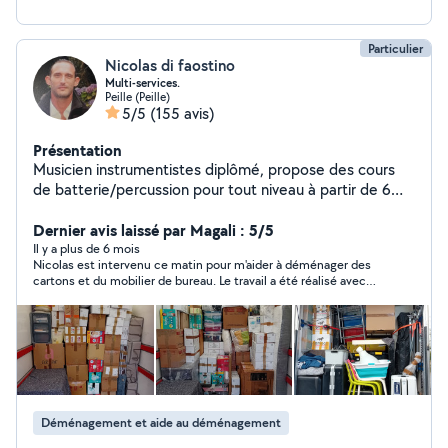
Particulier
Nicolas di faostino
Multi-services.
Peille (Peille)
5/5
(155 avis)
Présentation
Musicien instrumentistes diplômé, propose des cours
de batterie/percussion pour tout niveau à partir de 6
ans. En parallèle, et étant Bricoleur, astucieux,
travailleur, volontaire, et passionné depuis mon enfance,
Dernier avis laissé par Magali : 5/5
je propose mes services pour vous aider pour : 1) Le
Il y a plus de 6 mois
Nicolas est intervenu ce matin pour m'aider à déménager des
montage/démontage de meubles, et travaux de
cartons et du mobilier de bureau. Le travail a été réalisé avec
bricolage de la vie courante. 2) Depuis 5 ans j'ai acquis
efficacité et engagement avec une bonne organisation pour
de l'expérience dans le domaine du
optimiser la place dans le fourgon . Nicolas est ponctuel, très
déménagement(techniques de portages de charges,
agréable et sait travailler en équipe en bonne intelligence avec
le souci de bien faire . Je recommande car en plus il est
optimisation et sécurisation du chargement des
bricoleur
véhicules, emballages, démontages et remontages de
mobiliers divers) et peut donc vous fournir une aide
précieuse et déterminante pour le bon déroulement de
Déménagement et aide au déménagement
votre déménagement. 3) Soin énergétique holistique: