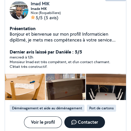
Imad MIK
Imade MIK
Nice (Roquebilliere)
5/5
(5 avis)
Présentation
Bonjour et bienvenue sur mon profil! Informaticien
diplômé, je mets mes compétences à votre service
pour tous vos besoins en informatique, mais aussi pour
différents services du quotidien. Informatique :
Dernier avis laissé par Danièle : 5/5
dépannage PC (Windows/Mac), installation et
mercredi à 12h
Monsieur Imad est très compétent, et d'un contact charmant.
configuration d'ordinateurs, suppression de virus,
C'était très constructif.
optimisation des performances, installation de logiciels
et périphériques, configuration Wi-Fi et box Internet,
récupération de données, installation de smartphones
et tablettes, accompagnement informatique. ️ Autres
services : aide au déménagement, montage de
meubles, livraison de colis ou de courses, manutention,
débarras, transport de petits objets et autres petits
Déménagement et aide au déménagement
Port de cartons
services selon vos besoins. Sérieux, ponctuel et
soigneux, je m'engage à fournir un travail de qualité.
N'hésitez pas à me contacter, je serai ravi de vous aider
Voir le profil
Contacter
!