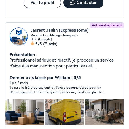
Voir le profil
Contacter
Auto-entrepreneur
Laurent Jaulin (ExpressHome)
Manutention Ménage Transports
Nice (Le Righi)
5/5
(3 avis)
Présentation
Professionnel sérieux et réactif, je propose un service
d'aide à la manutention pour particuliers et
professionnels. J'interviens pour le chargement, le
déchargement, le port de meubles, d'électroménager,
Dernier avis laissé par William : 5/5
de cartons et d'objets encombrants, avec soin,
Il y a 2 mois
Je suis le frère de Laurent et J'avais besoins d'aide pour un
efficacité et ponctualité. Disponible pour vous aider lors
déménagement. Tout ce que je peux dire, c'est que j'ai été
d'un déménagement, d'une livraison, d'un débarras ou
aider par un jeune homme souriant et énergique qui ne me
d'un simple besoin de main-d'œuvre, avec devis rapide
laissais même pas le temps de dire ouf que plus de la moitié
et intervention efficace.
des affaires étaient déjà charger, le tout avec une attention
pour le détail qui était tout simplement bluffant grâce a ça on
as fait que très peux d'aller retour, ce qui nous a fait
économiser du temps et des tracas, merci Laurent !