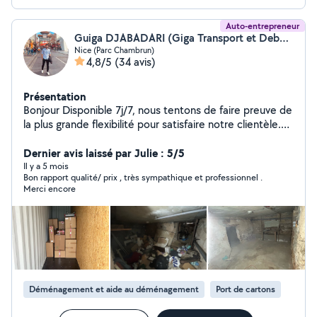
Auto-entrepreneur
Guiga DJABADARI (Giga Transport et Debarras)
Nice (Parc Chambrun)
4,8/5
(34 avis)
Présentation
Bonjour Disponible 7j/7, nous tentons de faire preuve de
la plus grande flexibilité pour satisfaire notre clientèle.
Nous vous proposons une équipe professionnelle,
rapide et soignée Nous nous déplaçons dans les Alpes-
Dernier avis laissé par Julie : 5/5
Maritimes en semaine, le week end et jours fériés
Il y a 5 mois
Bon rapport qualité/ prix , très sympathique et professionnel .
Merci encore
Déménagement et aide au déménagement
Port de cartons