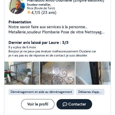
Mamadou Aliou Ousmane (Empire Baldinho)
Soudeur metallier,
Nice (Route de Turin)
4,7/5
(23 avis)
Présentation
Notre savoir faire aux services à la personne..
Metallerie,soudeur Plomberie Pose de vitre Nettoyage
appartement,villa,bureau et locaux. Nettoyage fin de
Dernier avis laissé par Laure : 3/5
chantier.. Équipe de déménagement avec matériels
Il y a plus de 6 mois
Bonjour je ne peux pas évaluer malheureusement Ouslane car
je n ais pas eu de réponse et de contact je suis désolée
Déménagement et aide au déménagement
Débarras d'appartement
Voir le profil
Contacter