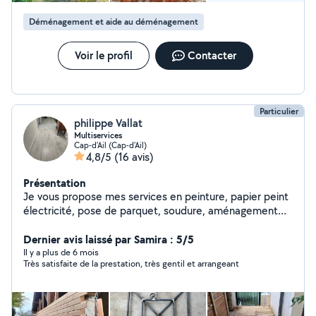
Déménagement et aide au déménagement
Voir le profil
Contacter
Particulier
philippe Vallat
Multiservices
Cap-d'Ail (Cap-d'Ail)
4,8/5
(16 avis)
Présentation
Je vous propose mes services en peinture, papier peint
électricité, pose de parquet, soudure, aménagement
extérieur, dépannage, jardinage, nettoyage. Je ferai au
mieux pour vous satisfaire dans les meilleurs délais .
Dernier avis laissé par Samira : 5/5
Philippe
Il y a plus de 6 mois
Très satisfaite de la prestation, très gentil et arrangeant