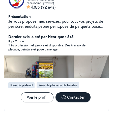
Nice (Saint-Sylvestre)
4,8/5
(92 avis)
Présentation
Je vous propose mes services, pour tout vos projets de
peinture, enduits,papier peint,pose de parquets,pose
de cuisine et montage de meubles. Je serais a votre
écoute, afin de vous satisfaire. Soucieux de vos
Dernier avis laissé par Henrique : 5/5
attentes je vous garantis un chantier propre grâce a la
Il y a 2 mois
Très professionnel, propre et disponible. Des travaux de
mise en place de protections, j'intervient avec du
placage, peinture et pose carrelage
matériels professionnel, mes ponceuses et scies sont
brancher sur des aspirateurs. conscient que je suis
souvent le dernier a intervenir sur votre projet, j'apporte
un soin particulier de la mise en œuvre jusqu'aux
finitions. Je reste a votre entière disposition pour tout
renseignement Vous satisfaire est mon exigence .. .
Pose de plafond
Pose de placo ou de bandes
Voir le profil
Contacter