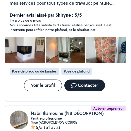
mes services pour tous types de travaux : peinture,
carrelage, pose de parquet, montage de meubles,
petites réparations, etc. Sérieux, ponctuel et
Dernier avis laissé par Shiryne : 5/5
méticuleux, je m'engage à fournir un travail propre et
Il y a plus de 6 mois
Nous sommes très satisfaits du travail réalisé par Youssef. Il est
soigné. À l'écoute de vos besoins, je m'adapte à chaque
intervenu pour refaire notre plafond, et le résultat est
projet pour garantir votre satisfaction.
impeccable. Travail soigné, propre et de grande qualité. Il a été
ponctuel, disponible tout au long et la communication a été
fluide et agréable. Nous ferons appel de nouveau à vos services
merci ! 😊
Pose de placo ou de bandes
Pose de plafond
Voir le profil
Contacter
Auto-entrepreneur
Nabil Ihamouine (NB DÉCORATION)
Peintre professionnel
Nice (ACROPOLIS-XVe CORPS)
5/5
(31 avis)