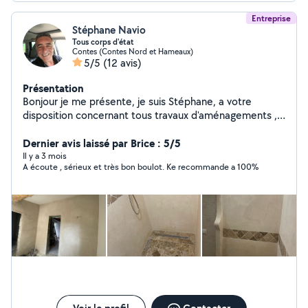
Entreprise
Stéphane Navio
Tous corps d'état
Contes (Contes Nord et Hameaux)
5/5
(12 avis)
Présentation
Bonjour je me présente, je suis Stéphane, a votre
disposition concernant tous travaux d'aménagements ,
de rénovations, d'entretient de vos habitations tant
intérieur que extérieur, rigoureux, sérieux le sens du
Dernier avis laissé par Brice : 5/5
service et de l'exigence du travail bien fait pour un seul
Il y a 3 mois
A écoute , sérieux et très bon boulot. Ke recommande a 100%
objectif, votre satisfaction je reste a votre disposition,
merci