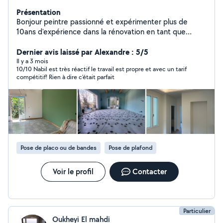
Présentation
Bonjour peintre passionné et expérimenter plus de
10ans d'expérience dans la rénovation en tant que
peintre décorateur, enduiseur ,bande a joint ,dégât des
eaux .
Dernier avis laissé par Alexandre : 5/5
Il y a 3 mois
10/10 Nabil est très réactif le travail est propre et avec un tarif
compétitif! Rien à dire c’était parfait
Pose de placo ou de bandes
Pose de plafond
Voir le profil
Contacter
Particulier
Oukheyi El mahdi