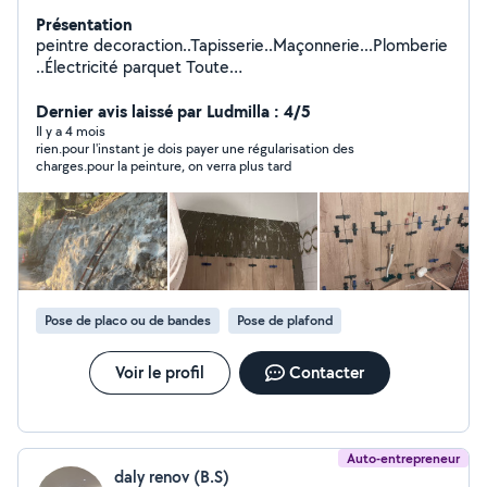
Présentation
peintre decoraction..Tapisserie..Maçonnerie...Plomberie
..Électricité parquet Toute
petite....travo....etc..............................................................
...............................................................................................
Dernier avis laissé par Ludmilla : 4/5
Il y a 4 mois
rien.pour l'instant je dois payer une régularisation des
charges.pour la peinture, on verra plus tard
Pose de placo ou de bandes
Pose de plafond
Voir le profil
Contacter
Auto-entrepreneur
daly renov (B.S)