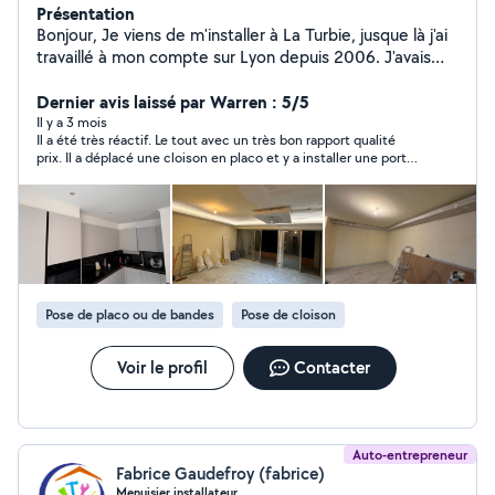
Présentation
Bonjour, Je viens de m'installer à La Turbie, jusque là j'ai
travaillé à mon compte sur Lyon depuis 2006. J'avais
une entreprise générale Bâtiment proposant travaux de
maçonnerie, carrelage, placo, peinture, pose de
Dernier avis laissé par Warren : 5/5
menuiserie PVC ou aluminium. Ect Aujourd'hui j'aimerais
Il y a 3 mois
Il a été très réactif. Le tout avec un très bon rapport qualité
réaliser des petits travaux neufs ou de rénovation.
prix. Il a déplacé une cloison en placo et y a installer une porte.
Exécution des travaux dans les meilleurs délais, travail
Il a également récupérer les débris et a nettoyé notre hall. Un
impeccable garanti. Je travaille par plaisir dans le
grand merci.
bâtiment N'hésitez pas à me contacter pour avoir un
devis, déplacement et devis rapide et gratuit sous 24h
Cordialement
Pose de placo ou de bandes
Pose de cloison
Voir le profil
Contacter
Auto-entrepreneur
Fabrice Gaudefroy (fabrice)
Menuisier installateur