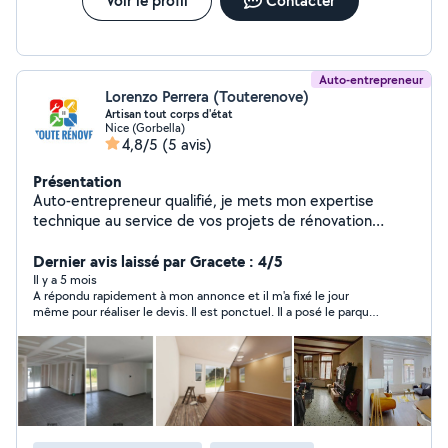
Voir le profil
Contacter
Auto-entrepreneur
Lorenzo Perrera (Touterenove)
Artisan tout corps d'état
Nice (Gorbella)
4,8/5
(5 avis)
Présentation
Auto-entrepreneur qualifié, je mets mon expertise
technique au service de vos projets de rénovation
intérieure et de finition. Spécialisé dans le second
œuvre, je vous garantis un travail de haute précision
Dernier avis laissé par Gracete : 4/5
pour valoriser votre patrimoine.Travail soigné et chantier
Il y a 5 mois
A répondu rapidement à mon annonce et il m'a fixé le jour
protégé. Contactez-moi pour une intervention de
même pour réaliser le devis. Il est ponctuel. Il a posé le parquet
qualité.
avec sous couche intégrée sur une journée (environ 25 m2)