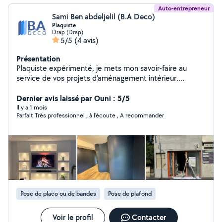
Auto-entrepreneur
Sami Ben abdeljelil (B.A Deco)
Plaquiste
Drap (Drap)
5/5
(4 avis)
Présentation
Plaquiste expérimenté, je mets mon savoir-faire au
service de vos projets d'aménagement intérieur.
Spécialisé dans la pose de cloisons sèches, de faux
plafonds et l'isolation, je vous garantis un travail soigné,
Dernier avis laissé par Ouni : 5/5
conforme aux normes et à vos attentes. Mes
Il y a 1 mois
Parfait Très professionnel , à l’écoute , A recommander
prestations : Pose de plaques de plâtre (BA13,
hydrofuge, ignifuge... ) Création et modification de
cloisons Murs décoratifs, meuble T.V Installation de faux
plafonds (suspendus, autoportant, dalles, décoratifs )
Isolation thermique et phonique Pose de cadre,
Galandage Contactez-moi pour un devis gratuit et
personnalisé !
Pose de placo ou de bandes
Pose de plafond
Voir le profil
Contacter