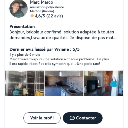
Marc Marco
réalisation polyvalente
Menton (Riviera)
4,6/5
(22 avis)
Présentation
Bonjour, bricoleur confirmé, solution adaptée à toutes
demandes,travaux de qualités. Je dispose de pas mal
d'outils et conseils. cela fait des années que je bricole
du sol au plafond le bâtiment n 'est pas une tache mais
Dernier avis laissé par Viviane : 5/5
un plaisir d'y travailler. jusqu'au petit bricolage .
Il y a plus de 6 mois
Marc trouve toujours une solution a chaque problème . De plus
il est rapide, réactif et très sympathique ... Une perle rare!
Voir le profil
Contacter