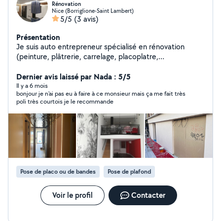
Rénovation
Nice (Borriglione-Saint Lambert)
5/5
(3 avis)
Présentation
Je suis auto entrepreneur spécialisé en rénovation
(peinture, plâtrerie, carrelage, placoplatre,
aménagement etc ..) Disponible pour réaliser vos
travaux avec soin et professionnalisme .
Dernier avis laissé par Nada : 5/5
Il y a 6 mois
bonjour je n'ai pas eu à faire à ce monsieur mais ça me fait très
poli très courtois je le recommande
Pose de placo ou de bandes
Pose de plafond
Voir le profil
Contacter