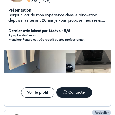
5/5
(1 avis)
Présentation
Bonjour Fort de mon expérience dans la rénovation
depuis maintenant 20 ans je vous propose mes services
pour la conception et la rénovation à votre convenance
de tout vos projets (électricité,sanitaire,posé de ba
Dernier avis laissé par Maëva : 5/5
13,enduits,peinture,parquet ect) N hésitez pas à me
Il y a plus de 6 mois
Monsieur Renard est très réactif et très professionnel.
contacter Bonne journée
Voir le profil
Contacter
Particulier